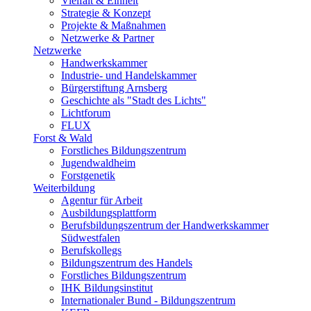
Vielfalt & Einheit
Strategie & Konzept
Projekte & Maßnahmen
Netzwerke & Partner
Netzwerke
Handwerkskammer
Industrie- und Handelskammer
Bürgerstiftung Arnsberg
Geschichte als "Stadt des Lichts"
Lichtforum
FLUX
Forst & Wald
Forstliches Bildungszentrum
Jugendwaldheim
Forstgenetik
Weiterbildung
Agentur für Arbeit
Ausbildungsplattform
Berufsbildungszentrum der Handwerkskammer
Südwestfalen
Berufskollegs
Bildungszentrum des Handels
Forstliches Bildungszentrum
IHK Bildungsinstitut
Internationaler Bund - Bildungszentrum