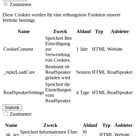
Zustimmen
Diese Cookies werden für eine reibungslose Funktion unserer
Website benötigt.
Name
Zweck
Ablauf
Typ
Anbieter
Speichert Ihre
Einwilligung
CookieConsent
zur
1 Jahr
HTML
Website
Verwendung
von Cookies.
Bestimmt ob
_rspkrLoadCore
ReadSpeaker
Session
HTML
ReadSpeaker
geladen wird
Speichert die
Einstellungen
ReadSpeakerSettings
4 Tage
HTML
ReadSpeaker
vom
ReadSpeaker
Statistik
Zustimmen
Name
Zweck
Ablauf
Typ
Anbieter
Speichert Informationen Über
30
_pk_ses
HTML
Website