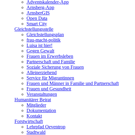
Adventskalender-App
Arnsberg-App
ArnsberGIS
Open Data
Smart City
Gleichstellungsstelle
Gleichstellungsplan
frau-macht-politik
Luisa ist hier!
Gegen Gewalt
Frauen im Erwerbsleben
Partnerschaft und Familie
Soziale Sicherung von Frauen
Alleinerziehend
Service für Migrantinnen
Frauen und Männer in Familie und Partnerschaft
Frauen und Gesundheit
Veranstaltungen
Humanitärer Beirat
Mitglieder
Dokumentation
Kontakt
Forstwirtschaft
Lehrpfad Oeventrop
Stadtwald