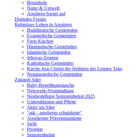
Brennholz
Natur & Umwelt
Arnsberg forstet auf
Digitales Forum
Religiöses Leben in Arnsberg
Buddhistische Gemeinden
Evangelische Gemeinden
Freie Kirchen
Hinduistische Gemeinden
Islamische Gemeinden
Jehovas Zeugen
Katholische Gemeinden
Kirche Jesu Christi der Heiligen der Letzten Tage
Neuapostolische Gemeinden
Zukunft Alter
Baby-Begrüßungstasche
Netzwerk-Veranstaltung
Neubestellung Seniorenbeirat 2025
Unterstützung und Pflege
Aktiv im Alter
"ask - arnsbergs schatzkiste"
Arnsberger Präventionskette
Sicht
Projekte
Seniorenbeirat