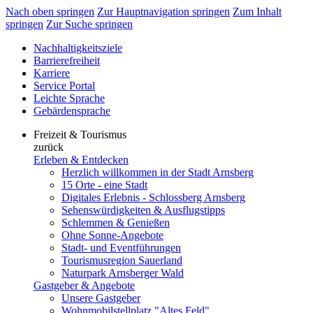
Nach oben springen
Zur Hauptnavigation springen
Zum Inhalt
springen
Zur Suche springen
Nachhaltigkeitsziele
Barrierefreiheit
Karriere
Service Portal
Leichte Sprache
Gebärdensprache
Freizeit & Tourismus
zurück
Erleben & Entdecken
Herzlich willkommen in der Stadt Arnsberg
15 Orte - eine Stadt
Digitales Erlebnis - Schlossberg Arnsberg
Sehenswürdigkeiten & Ausflugstipps
Schlemmen & Genießen
Ohne Sonne-Angebote
Stadt- und Eventführungen
Tourismusregion Sauerland
Naturpark Arnsberger Wald
Gastgeber & Angebote
Unsere Gastgeber
Wohnmobilstellplatz "Altes Feld"