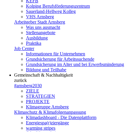
KEFB
Kolping Berufsförderungszentrum
Sauerland-Hellweg Kolleg
VHS Arnsberg
Arbeitgeber Stadt Arnsberg
Was uns ausmacht
Stellenangebote
Ausbildung
Praktika
Job Center
Informationen für Unternehmen
Grundsicherung für Arbeitssuchende
Grundsicherung im Alter und bei Erwerbsminderung
Bildung und Teilhabe
Gemeinschaft & Nachhaltigkeit
zurück
#arnsberg2030
ZIELE
STRATEGIEN
PROJEKTE
Klimagruppe Arnsberg
Klimaschutz & Klimafolgenanpassung
Klimadashboard - Die Datenplattform
Energiespa(r)ziergänge
warming stripes