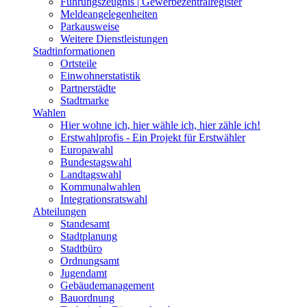
Führungszeugnis | Gewerbezentralregister
Meldeangelegenheiten
Parkausweise
Weitere Dienstleistungen
Stadtinformationen
Ortsteile
Einwohnerstatistik
Partnerstädte
Stadtmarke
Wahlen
Hier wohne ich, hier wähle ich, hier zähle ich!
Erstwahlprofis - Ein Projekt für Erstwähler
Europawahl
Bundestagswahl
Landtagswahl
Kommunalwahlen
Integrationsratswahl
Abteilungen
Standesamt
Stadtplanung
Stadtbüro
Ordnungsamt
Jugendamt
Gebäudemanagement
Bauordnung