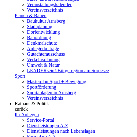
Veranstaltungskalender
Vereinsverzeichnis
Planen & Bauen
Baukultur Arnsberg
Stadtplanung
Dorfentwicklung
Bauordnung
Denkmalschutz
Anliegerbeiträge
Gutachterausschuss
Verkehrsplanung
Umwelt & Natur
LEADERsein!-Bürgerregion am Sorpesee
Sport
Masterplan Sport + Bewegung
Sportförderung
Sportanlagen in Arnsberg
Vereinsverzeichnis
Rathaus & Politik
zurück
Ihr Anliegen
Service-Portal
Dienstleistungen A-Z
Dienstleistungen nach Lebenslagen
Formulare A-Z