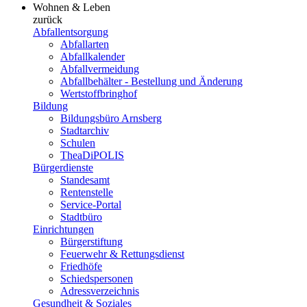
Wohnen & Leben
zurück
Abfallentsorgung
Abfallarten
Abfallkalender
Abfallvermeidung
Abfallbehälter - Bestellung und Änderung
Wertstoffbringhof
Bildung
Bildungsbüro Arnsberg
Stadtarchiv
Schulen
TheaDiPOLIS
Bürgerdienste
Standesamt
Rentenstelle
Service-Portal
Stadtbüro
Einrichtungen
Bürgerstiftung
Feuerwehr & Rettungsdienst
Friedhöfe
Schiedspersonen
Adressverzeichnis
Gesundheit & Soziales