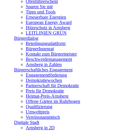
Ofenführerschein
Sparen Sie mit
Tipps und Tools
Erneuerbare Energien
European Energy Award
Hitzeschutz in Arnsberg
LEITLINIEN GRÜN
Bürgerdialog
Beteiligungsplattform
BürgerInnenrat
Kontakt zum Bürgermeister
Beschwerdemanagement
Arnsberg in Zahlen
Bürgerschaftliches Engagement
Engagementförderung
Demokratiewochen
Partnerschaft für Demokratie
Preis für Demokratie
Heimat-Preis-Arnsberg
Offene Gärten im Ruhrbogen
Qualifizierung
Umweltpreis
Vereinsstammtisch
Digitale Stadt
Arnsberg in 2D