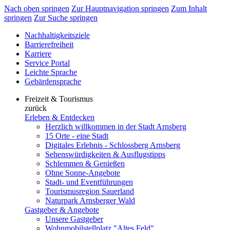
Nach oben springen
Zur Hauptnavigation springen
Zum Inhalt
springen
Zur Suche springen
Nachhaltigkeitsziele
Barrierefreiheit
Karriere
Service Portal
Leichte Sprache
Gebärdensprache
Freizeit & Tourismus
zurück
Erleben & Entdecken
Herzlich willkommen in der Stadt Arnsberg
15 Orte - eine Stadt
Digitales Erlebnis - Schlossberg Arnsberg
Sehenswürdigkeiten & Ausflugstipps
Schlemmen & Genießen
Ohne Sonne-Angebote
Stadt- und Eventführungen
Tourismusregion Sauerland
Naturpark Arnsberger Wald
Gastgeber & Angebote
Unsere Gastgeber
Wohnmobilstellplatz "Altes Feld"