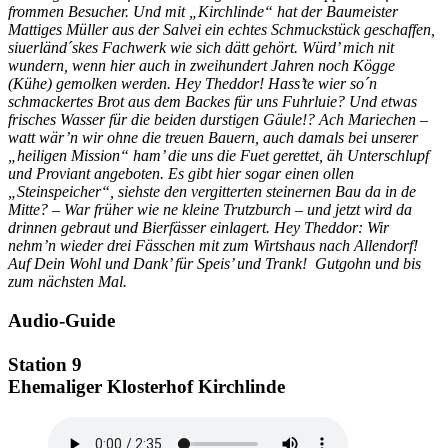
frommen Besucher. Und mit „Kirchlinde“ hat der Baumeister
Mattiges Müller aus der Salvei ein echtes Schmuckstück geschaffen,
siuerländ´skes Fachwerk wie sich dätt gehört. Würd’ mich nit
wundern, wenn hier auch in zweihundert Jahren noch Kögge
(Kühe) gemolken werden. Hey Theddor! Hass’te wier so´n
schmackertes Brot aus dem Backes für uns Fuhrluie? Und etwas
frisches Wasser für die beiden durstigen Gäule!? Ach Mariechen –
watt wär’n wir ohne die treuen Bauern, auch damals bei unserer
„heiligen Mission“ ham’ die uns die Fuet gerettet, äh Unterschlupf
und Proviant angeboten. Es gibt hier sogar einen ollen
„Steinspeicher“, siehste den vergitterten steinernen Bau da in de
Mitte? – War früher wie ne kleine Trutzburch – und jetzt wird da
drinnen gebraut und Bierfässer einlagert. Hey Theddor: Wir
nehm’n wieder drei Fässchen mit zum Wirtshaus nach Allendorf!
Auf Dein Wohl und Dank’ für Speis’ und Trank! Gutgohn und bis
zum nächsten Mal.
Audio-Guide
Station 9
Ehemaliger Klosterhof Kirchlinde