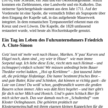
(1670), eine Scheune, ein Stall und ein Ökonomiegebäude. Hinzu
kommen ein Ziehbrunnen, eine Landwehr und ein Kalkofen. Das
steinerne Speichergebäude stammt aus dem Jahr 1711. Auf der
Vorderseite ist eine Spolie, die vermutlich früher als Supraporte über
dem Eingang der Kapelle saß, in das aufgehende Mauerwerk
integriert. In dem romanischen Tympanonrelief erkennt man ein
Kreuz und zwei Löwen. Die Kapelle, die 1828 umfassend
restauriert wurde, wird heute als Hochzeitskapelle genutzt.
Ein Tag im Leben des Fuhrunternehmers Friedrich
A. Clute-Simon
Getz’ isset nit’ mehr weit nach Hause, Mariken. N’ paa’ Kurven und
Hügel noch, dann sind „vey wier te Hiuse“ wie man imme
Sorpetal sagt. Ich liebe diese Ecke, riecht stets nach Heimat – und
(schnupper) einfach schoin! Wir müssen unbedingt beim Bauer
Theddor vorbei kukken. „Hoi op Kerklinne“ – fast tausend Jahre
alt, die prächtige Hofanlage. Die hamn’ bestimmt frisches Brot –
und gute Butter, Käse und Schinken, dat können se richtig guett - die
Luie van Linne! Du weiß’ schon, gastfreundlich waren die großen
Bauern schon immer. Alles was dätt Herz begehrt – und hier gibt’s
für dich sicher Milch und Honich. Und’n guten Schluck Bier für
mich sicher auch. Das war damals noch en „Schultenhof“ vom
Kloster Oelinghausen. Die gehörten praktisch zur
Klostergemeinschaft mit ihrem eigenen kleinen Kappelchen für die