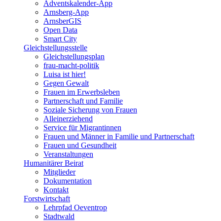
Adventskalender-App
Arnsberg-App
ArnsberGIS
Open Data
Smart City
Gleichstellungsstelle
Gleichstellungsplan
frau-macht-politik
Luisa ist hier!
Gegen Gewalt
Frauen im Erwerbsleben
Partnerschaft und Familie
Soziale Sicherung von Frauen
Alleinerziehend
Service für Migrantinnen
Frauen und Männer in Familie und Partnerschaft
Frauen und Gesundheit
Veranstaltungen
Humanitärer Beirat
Mitglieder
Dokumentation
Kontakt
Forstwirtschaft
Lehrpfad Oeventrop
Stadtwald