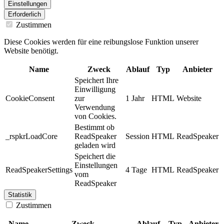
Einstellungen
Erforderlich
Zustimmen
Diese Cookies werden für eine reibungslose Funktion unserer
Website benötigt.
Name
Zweck
Ablauf
Typ
Anbieter
Speichert Ihre
Einwilligung
CookieConsent
zur
1 Jahr
HTML
Website
Verwendung
von Cookies.
Bestimmt ob
_rspkrLoadCore
ReadSpeaker
Session
HTML
ReadSpeaker
geladen wird
Speichert die
Einstellungen
ReadSpeakerSettings
4 Tage
HTML
ReadSpeaker
vom
ReadSpeaker
Statistik
Zustimmen
Name
Zweck
Ablauf
Typ
Anbieter