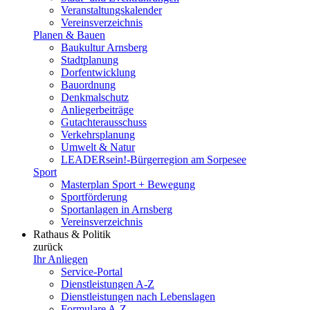
Veranstaltungskalender
Vereinsverzeichnis
Planen & Bauen
Baukultur Arnsberg
Stadtplanung
Dorfentwicklung
Bauordnung
Denkmalschutz
Anliegerbeiträge
Gutachterausschuss
Verkehrsplanung
Umwelt & Natur
LEADERsein!-Bürgerregion am Sorpesee
Sport
Masterplan Sport + Bewegung
Sportförderung
Sportanlagen in Arnsberg
Vereinsverzeichnis
Rathaus & Politik
zurück
Ihr Anliegen
Service-Portal
Dienstleistungen A-Z
Dienstleistungen nach Lebenslagen
Formulare A-Z