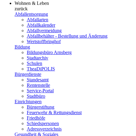
Wohnen & Leben
zurück
Abfallentsorgung
Abfallarten
Abfallkalender
Abfallvermeidung
Abfallbehälter - Bestellung und Änderung
Wertstoffbringhof
Bildung
Bildungsbüro Arnsberg
Stadtarchiv
Schulen
TheaDiPOLIS
Bürgerdienste
Standesamt
Rentenstelle
Service-Portal
Stadtbüro
Einrichtungen
Bürgerstiftung
Feuerwehr & Rettungsdienst
Friedhöfe
Schiedspersonen
Adressverzeichnis
Gesundheit & Soziales