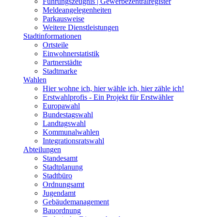
Führungszeugnis | Gewerbezentralregister
Meldeangelegenheiten
Parkausweise
Weitere Dienstleistungen
Stadtinformationen
Ortsteile
Einwohnerstatistik
Partnerstädte
Stadtmarke
Wahlen
Hier wohne ich, hier wähle ich, hier zähle ich!
Erstwahlprofis - Ein Projekt für Erstwähler
Europawahl
Bundestagswahl
Landtagswahl
Kommunalwahlen
Integrationsratswahl
Abteilungen
Standesamt
Stadtplanung
Stadtbüro
Ordnungsamt
Jugendamt
Gebäudemanagement
Bauordnung