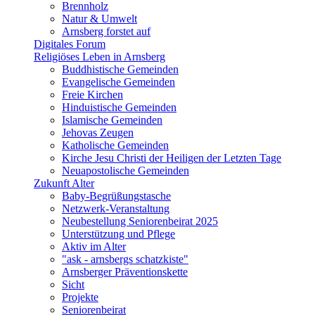
Brennholz
Natur & Umwelt
Arnsberg forstet auf
Digitales Forum
Religiöses Leben in Arnsberg
Buddhistische Gemeinden
Evangelische Gemeinden
Freie Kirchen
Hinduistische Gemeinden
Islamische Gemeinden
Jehovas Zeugen
Katholische Gemeinden
Kirche Jesu Christi der Heiligen der Letzten Tage
Neuapostolische Gemeinden
Zukunft Alter
Baby-Begrüßungstasche
Netzwerk-Veranstaltung
Neubestellung Seniorenbeirat 2025
Unterstützung und Pflege
Aktiv im Alter
"ask - arnsbergs schatzkiste"
Arnsberger Präventionskette
Sicht
Projekte
Seniorenbeirat