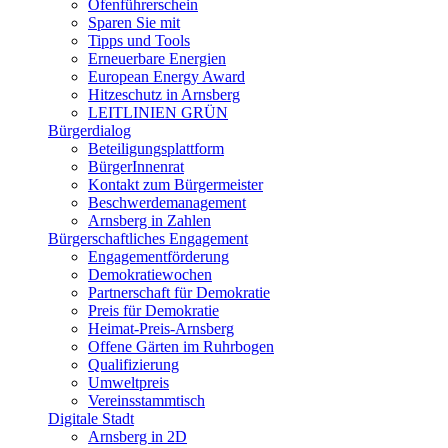
Ofenführerschein
Sparen Sie mit
Tipps und Tools
Erneuerbare Energien
European Energy Award
Hitzeschutz in Arnsberg
LEITLINIEN GRÜN
Bürgerdialog
Beteiligungsplattform
BürgerInnenrat
Kontakt zum Bürgermeister
Beschwerdemanagement
Arnsberg in Zahlen
Bürgerschaftliches Engagement
Engagementförderung
Demokratiewochen
Partnerschaft für Demokratie
Preis für Demokratie
Heimat-Preis-Arnsberg
Offene Gärten im Ruhrbogen
Qualifizierung
Umweltpreis
Vereinsstammtisch
Digitale Stadt
Arnsberg in 2D