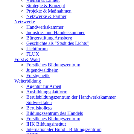
Vielfalt & Einheit
Strategie & Konzept
Projekte & Maßnahmen
Netzwerke & Partner
Netzwerke
Handwerkskammer
Industrie- und Handelskammer
Bürgerstiftung Arnsberg
Geschichte als "Stadt des Lichts"
Lichtforum
FLUX
Forst & Wald
Forstliches Bildungszentrum
Jugendwaldheim
Forstgenetik
Weiterbildung
Agentur für Arbeit
Ausbildungsplattform
Berufsbildungszentrum der Handwerkskammer
Südwestfalen
Berufskollegs
Bildungszentrum des Handels
Forstliches Bildungszentrum
IHK Bildungsinstitut
Internationaler Bund - Bildungszentrum