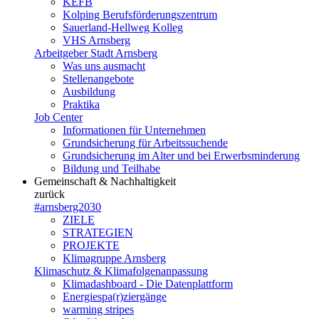
KEFB
Kolping Berufsförderungszentrum
Sauerland-Hellweg Kolleg
VHS Arnsberg
Arbeitgeber Stadt Arnsberg
Was uns ausmacht
Stellenangebote
Ausbildung
Praktika
Job Center
Informationen für Unternehmen
Grundsicherung für Arbeitssuchende
Grundsicherung im Alter und bei Erwerbsminderung
Bildung und Teilhabe
Gemeinschaft & Nachhaltigkeit
zurück
#arnsberg2030
ZIELE
STRATEGIEN
PROJEKTE
Klimagruppe Arnsberg
Klimaschutz & Klimafolgenanpassung
Klimadashboard - Die Datenplattform
Energiespa(r)ziergänge
warming stripes