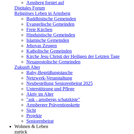
Arnsberg forstet auf
Digitales Forum
Religiöses Leben in Arnsberg
Buddhistische Gemeinden
Evangelische Gemeinden
Freie Kirchen
Hinduistische Gemeinden
Islamische Gemeinden
Jehovas Zeugen
Katholische Gemeinden
Kirche Jesu Christi der Heiligen der Letzten Tage
Neuapostolische Gemeinden
Zukunft Alter
Baby-Begrüßungstasche
Netzwerk-Veranstaltung
Neubestellung Seniorenbeirat 2025
Unterstützung und Pflege
Aktiv im Alter
"ask - arnsbergs schatzkiste"
Arnsberger Präventionskette
Sicht
Projekte
Seniorenbeirat
Wohnen & Leben
zurück