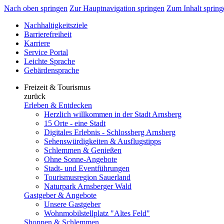
Nach oben springen
Zur Hauptnavigation springen
Zum Inhalt spring
Nachhaltigkeitsziele
Barrierefreiheit
Karriere
Service Portal
Leichte Sprache
Gebärdensprache
Freizeit & Tourismus
zurück
Erleben & Entdecken
Herzlich willkommen in der Stadt Arnsberg
15 Orte - eine Stadt
Digitales Erlebnis - Schlossberg Arnsberg
Sehenswürdigkeiten & Ausflugstipps
Schlemmen & Genießen
Ohne Sonne-Angebote
Stadt- und Eventführungen
Tourismusregion Sauerland
Naturpark Arnsberger Wald
Gastgeber & Angebote
Unsere Gastgeber
Wohnmobilstellplatz "Altes Feld"
Shoppen & Schlemmen