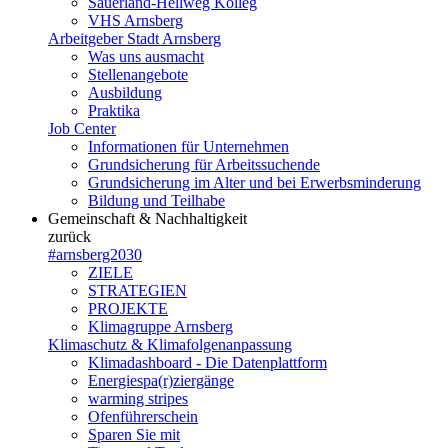
Sauerland-Hellweg Kolleg
VHS Arnsberg
Arbeitgeber Stadt Arnsberg
Was uns ausmacht
Stellenangebote
Ausbildung
Praktika
Job Center
Informationen für Unternehmen
Grundsicherung für Arbeitssuchende
Grundsicherung im Alter und bei Erwerbsminderung
Bildung und Teilhabe
Gemeinschaft & Nachhaltigkeit
zurück
#arnsberg2030
ZIELE
STRATEGIEN
PROJEKTE
Klimagruppe Arnsberg
Klimaschutz & Klimafolgenanpassung
Klimadashboard - Die Datenplattform
Energiespa(r)ziergänge
warming stripes
Ofenführerschein
Sparen Sie mit