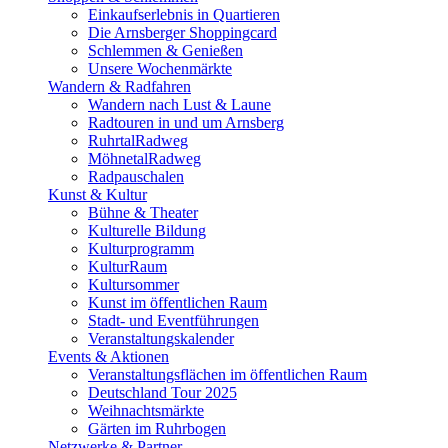
Einkaufserlebnis in Quartieren
Die Arnsberger Shoppingcard
Schlemmen & Genießen
Unsere Wochenmärkte
Wandern & Radfahren
Wandern nach Lust & Laune
Radtouren in und um Arnsberg
RuhrtalRadweg
MöhnetalRadweg
Radpauschalen
Kunst & Kultur
Bühne & Theater
Kulturelle Bildung
Kulturprogramm
KulturRaum
Kultursommer
Kunst im öffentlichen Raum
Stadt- und Eventführungen
Veranstaltungskalender
Events & Aktionen
Veranstaltungsflächen im öffentlichen Raum
Deutschland Tour 2025
Weihnachtsmärkte
Gärten im Ruhrbogen
Netzwerke & Partner