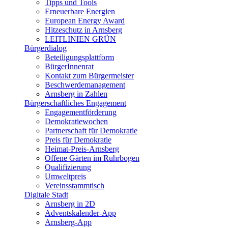
Tipps und Tools
Erneuerbare Energien
European Energy Award
Hitzeschutz in Arnsberg
LEITLINIEN GRÜN
Bürgerdialog
Beteiligungsplattform
BürgerInnenrat
Kontakt zum Bürgermeister
Beschwerdemanagement
Arnsberg in Zahlen
Bürgerschaftliches Engagement
Engagementförderung
Demokratiewochen
Partnerschaft für Demokratie
Preis für Demokratie
Heimat-Preis-Arnsberg
Offene Gärten im Ruhrbogen
Qualifizierung
Umweltpreis
Vereinsstammtisch
Digitale Stadt
Arnsberg in 2D
Adventskalender-App
Arnsberg-App