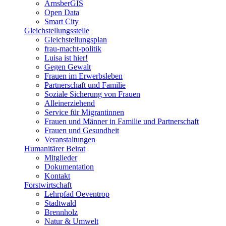
ArnsberGIS
Open Data
Smart City
Gleichstellungsstelle
Gleichstellungsplan
frau-macht-politik
Luisa ist hier!
Gegen Gewalt
Frauen im Erwerbsleben
Partnerschaft und Familie
Soziale Sicherung von Frauen
Alleinerziehend
Service für Migrantinnen
Frauen und Männer in Familie und Partnerschaft
Frauen und Gesundheit
Veranstaltungen
Humanitärer Beirat
Mitglieder
Dokumentation
Kontakt
Forstwirtschaft
Lehrpfad Oeventrop
Stadtwald
Brennholz
Natur & Umwelt