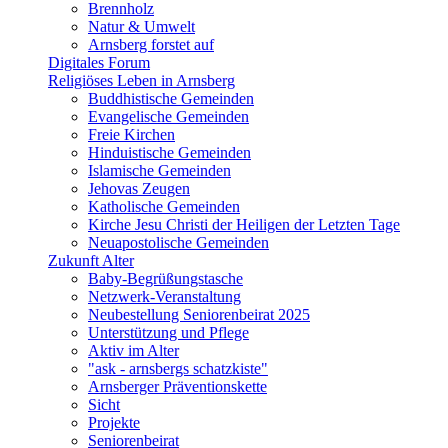
Brennholz
Natur & Umwelt
Arnsberg forstet auf
Digitales Forum
Religiöses Leben in Arnsberg
Buddhistische Gemeinden
Evangelische Gemeinden
Freie Kirchen
Hinduistische Gemeinden
Islamische Gemeinden
Jehovas Zeugen
Katholische Gemeinden
Kirche Jesu Christi der Heiligen der Letzten Tage
Neuapostolische Gemeinden
Zukunft Alter
Baby-Begrüßungstasche
Netzwerk-Veranstaltung
Neubestellung Seniorenbeirat 2025
Unterstützung und Pflege
Aktiv im Alter
"ask - arnsbergs schatzkiste"
Arnsberger Präventionskette
Sicht
Projekte
Seniorenbeirat