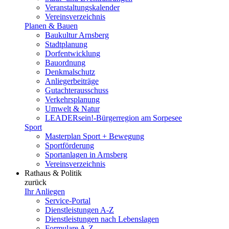
Veranstaltungskalender
Vereinsverzeichnis
Planen & Bauen
Baukultur Arnsberg
Stadtplanung
Dorfentwicklung
Bauordnung
Denkmalschutz
Anliegerbeiträge
Gutachterausschuss
Verkehrsplanung
Umwelt & Natur
LEADERsein!-Bürgerregion am Sorpesee
Sport
Masterplan Sport + Bewegung
Sportförderung
Sportanlagen in Arnsberg
Vereinsverzeichnis
Rathaus & Politik
zurück
Ihr Anliegen
Service-Portal
Dienstleistungen A-Z
Dienstleistungen nach Lebenslagen
Formulare A-Z