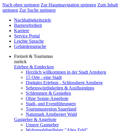
Nach oben springen
Zur Hauptnavigation springen
Zum Inhalt
springen
Zur Suche springen
Nachhaltigkeitsziele
Barrierefreiheit
Karriere
Service Portal
Leichte Sprache
Gebärdensprache
Freizeit & Tourismus
zurück
Erleben & Entdecken
Herzlich willkommen in der Stadt Arnsberg
15 Orte - eine Stadt
Digitales Erlebnis - Schlossberg Arnsberg
Sehenswürdigkeiten & Ausflugstipps
Schlemmen & Genießen
Ohne Sonne-Angebote
Stadt- und Eventführungen
Tourismusregion Sauerland
Naturpark Arnsberger Wald
Gastgeber & Angebote
Unsere Gastgeber
Wohnmobilstellplatz "Altes Feld"