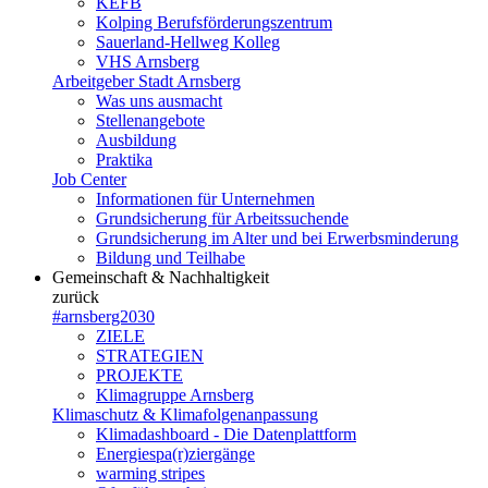
KEFB
Kolping Berufsförderungszentrum
Sauerland-Hellweg Kolleg
VHS Arnsberg
Arbeitgeber Stadt Arnsberg
Was uns ausmacht
Stellenangebote
Ausbildung
Praktika
Job Center
Informationen für Unternehmen
Grundsicherung für Arbeitssuchende
Grundsicherung im Alter und bei Erwerbsminderung
Bildung und Teilhabe
Gemeinschaft & Nachhaltigkeit
zurück
#arnsberg2030
ZIELE
STRATEGIEN
PROJEKTE
Klimagruppe Arnsberg
Klimaschutz & Klimafolgenanpassung
Klimadashboard - Die Datenplattform
Energiespa(r)ziergänge
warming stripes