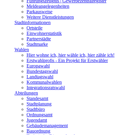
Führungszeugnis | Gewerbezentralregister
Meldeangelegenheiten
Parkausweise
Weitere Dienstleistungen
Stadtinformationen
Ortsteile
Einwohnerstatistik
Partnerstädte
Stadtmarke
Wahlen
Hier wohne ich, hier wähle ich, hier zähle ich!
Erstwahlprofis - Ein Projekt für Erstwähler
Europawahl
Bundestagswahl
Landtagswahl
Kommunalwahlen
Integrationsratswahl
Abteilungen
Standesamt
Stadtplanung
Stadtbüro
Ordnungsamt
Jugendamt
Gebäudemanagement
Bauordnung