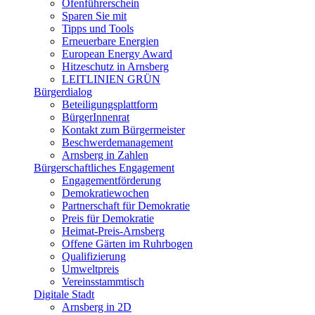
Ofenführerschein
Sparen Sie mit
Tipps und Tools
Erneuerbare Energien
European Energy Award
Hitzeschutz in Arnsberg
LEITLINIEN GRÜN
Bürgerdialog
Beteiligungsplattform
BürgerInnenrat
Kontakt zum Bürgermeister
Beschwerdemanagement
Arnsberg in Zahlen
Bürgerschaftliches Engagement
Engagementförderung
Demokratiewochen
Partnerschaft für Demokratie
Preis für Demokratie
Heimat-Preis-Arnsberg
Offene Gärten im Ruhrbogen
Qualifizierung
Umweltpreis
Vereinsstammtisch
Digitale Stadt
Arnsberg in 2D