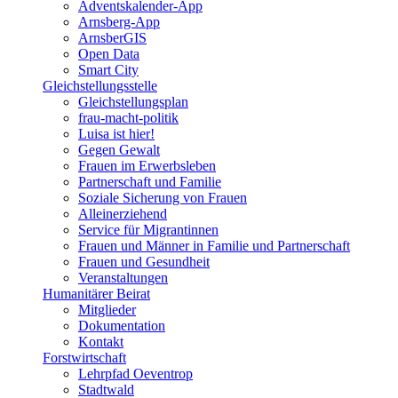
Adventskalender-App
Arnsberg-App
ArnsberGIS
Open Data
Smart City
Gleichstellungsstelle
Gleichstellungsplan
frau-macht-politik
Luisa ist hier!
Gegen Gewalt
Frauen im Erwerbsleben
Partnerschaft und Familie
Soziale Sicherung von Frauen
Alleinerziehend
Service für Migrantinnen
Frauen und Männer in Familie und Partnerschaft
Frauen und Gesundheit
Veranstaltungen
Humanitärer Beirat
Mitglieder
Dokumentation
Kontakt
Forstwirtschaft
Lehrpfad Oeventrop
Stadtwald