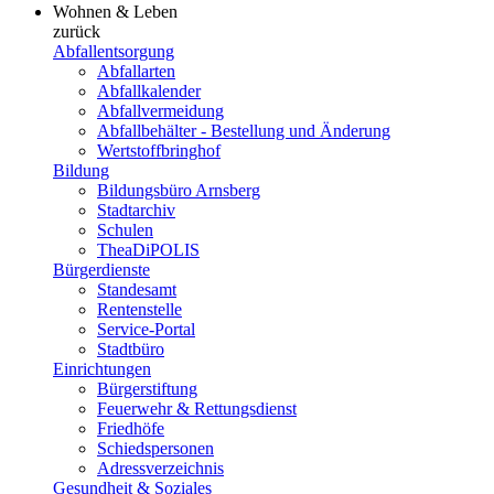
Wohnen & Leben
zurück
Abfallentsorgung
Abfallarten
Abfallkalender
Abfallvermeidung
Abfallbehälter - Bestellung und Änderung
Wertstoffbringhof
Bildung
Bildungsbüro Arnsberg
Stadtarchiv
Schulen
TheaDiPOLIS
Bürgerdienste
Standesamt
Rentenstelle
Service-Portal
Stadtbüro
Einrichtungen
Bürgerstiftung
Feuerwehr & Rettungsdienst
Friedhöfe
Schiedspersonen
Adressverzeichnis
Gesundheit & Soziales