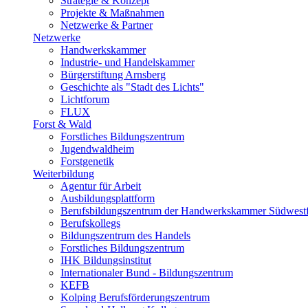
Strategie & Konzept
Projekte & Maßnahmen
Netzwerke & Partner
Netzwerke
Handwerkskammer
Industrie- und Handelskammer
Bürgerstiftung Arnsberg
Geschichte als "Stadt des Lichts"
Lichtforum
FLUX
Forst & Wald
Forstliches Bildungszentrum
Jugendwaldheim
Forstgenetik
Weiterbildung
Agentur für Arbeit
Ausbildungsplattform
Berufsbildungszentrum der Handwerkskammer Südwestf
Berufskollegs
Bildungszentrum des Handels
Forstliches Bildungszentrum
IHK Bildungsinstitut
Internationaler Bund - Bildungszentrum
KEFB
Kolping Berufsförderungszentrum