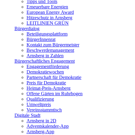
Tipps und Tools
Erneuerbare Energien
European Energy Award
Hitzeschutz in Arnsberg
LEITLINIEN GRÜN
Bürgerdialog
Beteiligungsplattform
BürgerInnenrat
Kontakt zum Bürgermeister
Beschwerdemanagement
Arnsberg in Zahlen
Bürgerschaftliches Engagement
Engagementförderung
Demokratiewochen
Partnerschaft für Demokratie
Preis für Demokratie
Heimat-Preis-Arnsberg
Offene Gärten im Ruhrbogen
Qualifizierung
Umweltpreis
Vereinsstammtisch
Digitale Stadt
Arnsberg in 2D
Adventskalender-App
Arnsberg-App