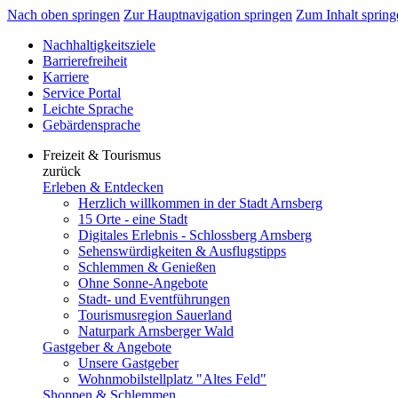
Nach oben springen
Zur Hauptnavigation springen
Zum Inhalt spring
Nachhaltigkeitsziele
Barrierefreiheit
Karriere
Service Portal
Leichte Sprache
Gebärdensprache
Freizeit & Tourismus
zurück
Erleben & Entdecken
Herzlich willkommen in der Stadt Arnsberg
15 Orte - eine Stadt
Digitales Erlebnis - Schlossberg Arnsberg
Sehenswürdigkeiten & Ausflugstipps
Schlemmen & Genießen
Ohne Sonne-Angebote
Stadt- und Eventführungen
Tourismusregion Sauerland
Naturpark Arnsberger Wald
Gastgeber & Angebote
Unsere Gastgeber
Wohnmobilstellplatz "Altes Feld"
Shoppen & Schlemmen