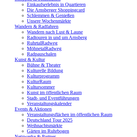
Einkaufserlebnis in Quartieren
Die Arnsberger Shoppingcard
Schlemmen & Genießen
Unsere Wochenmärkte
Wandern & Radfahren
Wandern nach Lust & Laune
Radtouren in und um Arnsberg
RuhrtalRadweg
MöhnetalRadweg
Radpauschalen
Kunst & Kultur
Bühne & Theater
Kulturelle Bildung
Kulturprogramm
KulturRaum
Kultursommer
Kunst im öffentlichen Raum
Stadt- und Eventführungen
Veranstaltungskalender
Events & Aktionen
Veranstaltungsflächen im öffentlichen Raum
Deutschland Tour 2025
Weihnachtsmärkte
Gärten im Ruhrbogen
Netzwerke & Partner