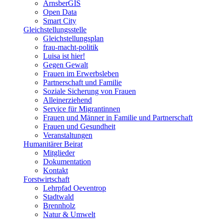
ArnsberGIS
Open Data
Smart City
Gleichstellungsstelle
Gleichstellungsplan
frau-macht-politik
Luisa ist hier!
Gegen Gewalt
Frauen im Erwerbsleben
Partnerschaft und Familie
Soziale Sicherung von Frauen
Alleinerziehend
Service für Migrantinnen
Frauen und Männer in Familie und Partnerschaft
Frauen und Gesundheit
Veranstaltungen
Humanitärer Beirat
Mitglieder
Dokumentation
Kontakt
Forstwirtschaft
Lehrpfad Oeventrop
Stadtwald
Brennholz
Natur & Umwelt