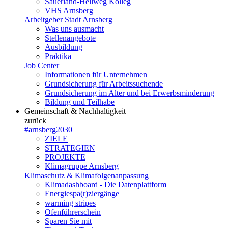
Sauerland-Hellweg Kolleg
VHS Arnsberg
Arbeitgeber Stadt Arnsberg
Was uns ausmacht
Stellenangebote
Ausbildung
Praktika
Job Center
Informationen für Unternehmen
Grundsicherung für Arbeitssuchende
Grundsicherung im Alter und bei Erwerbsminderung
Bildung und Teilhabe
Gemeinschaft & Nachhaltigkeit
zurück
#arnsberg2030
ZIELE
STRATEGIEN
PROJEKTE
Klimagruppe Arnsberg
Klimaschutz & Klimafolgenanpassung
Klimadashboard - Die Datenplattform
Energiespa(r)ziergänge
warming stripes
Ofenführerschein
Sparen Sie mit