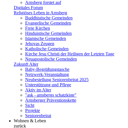
Arnsberg forstet auf
Digitales Forum
Religiöses Leben in Arnsberg
Buddhistische Gemeinden
Evangelische Gemeinden
Freie Kirchen
Hinduistische Gemeinden
Islamische Gemeinden
Jehovas Zeugen
Katholische Gemeinden
Kirche Jesu Christi der Heiligen der Letzten Tage
Neuapostolische Gemeinden
Zukunft Alter
Baby-Begrüßungstasche
Netzwerk-Veranstaltung
Neubestellung Seniorenbeirat 2025
Unterstützung und Pflege
Aktiv im Alter
"ask - arnsbergs schatzkiste"
Arnsberger Präventionskette
Sicht
Projekte
Seniorenbeirat
Wohnen & Leben
zurück