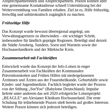
Ansprechpartnerinnen und Ansprechpartnern. Praxen können über
eine gemeinsame Kontaktadresse schnell Unterstützung bei der
Weitervermittlung von Familien erhalten. Ziel ist es, Hilfe frühzeitig,
freiwillig und unbürokratisch zugänglich zu machen.
Frühzeitige Hilfe
Das Konzept wurde bewusst überregional angelegt, um
Verwaltungsgrenzen zu überwinden – ein wichtiger Schritt,
insbesondere für ländlich geprägte Regionen. Beteiligt sind derzeit
die Städte Arnsberg, Sundern, Soest und Warstein sowie der
Hochsauerlandkreis und der Märkische Kreis.
Zusammenarbeit mit Fachkräften
Entwickelt wurde das Konzept der Info-Lotsen in enger
Zusammenarbeit von Fachkräften der Kommunalen
Präventionsketten und Frühen Hilfen mit niedergelassenen
Ärztinnen und Ärzten aus der Frauenheilkunde, Geburtshilfe sowie
Kinder- und Jugendmedizin. Fachlich begleitet wurde der Prozess
von der Stiftung „SeeYou“ (Babylotse Deutschland). Impulse
lieferte unter anderem das seit 2020 erfolgreiche Lotsenprojekt
„BEAGLE“ am Alexianer Klinikum Hochsauerland. Die erste
Schulung für teilnehmende Praxen stieß bereits auf großes Interesse.
Weitere Praxen können sich jederzeit beteiligen.