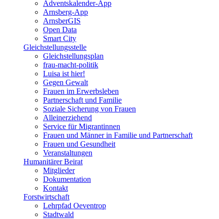
Adventskalender-App
Arnsberg-App
ArnsberGIS
Open Data
Smart City
Gleichstellungsstelle
Gleichstellungsplan
frau-macht-politik
Luisa ist hier!
Gegen Gewalt
Frauen im Erwerbsleben
Partnerschaft und Familie
Soziale Sicherung von Frauen
Alleinerziehend
Service für Migrantinnen
Frauen und Männer in Familie und Partnerschaft
Frauen und Gesundheit
Veranstaltungen
Humanitärer Beirat
Mitglieder
Dokumentation
Kontakt
Forstwirtschaft
Lehrpfad Oeventrop
Stadtwald