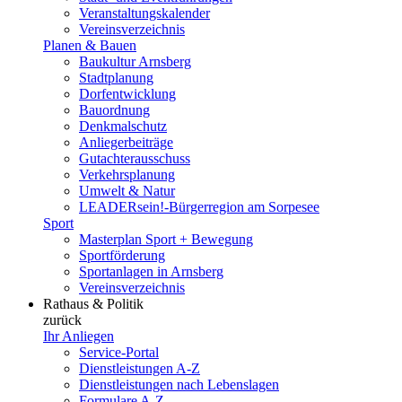
Veranstaltungskalender
Vereinsverzeichnis
Planen & Bauen
Baukultur Arnsberg
Stadtplanung
Dorfentwicklung
Bauordnung
Denkmalschutz
Anliegerbeiträge
Gutachterausschuss
Verkehrsplanung
Umwelt & Natur
LEADERsein!-Bürgerregion am Sorpesee
Sport
Masterplan Sport + Bewegung
Sportförderung
Sportanlagen in Arnsberg
Vereinsverzeichnis
Rathaus & Politik
zurück
Ihr Anliegen
Service-Portal
Dienstleistungen A-Z
Dienstleistungen nach Lebenslagen
Formulare A-Z