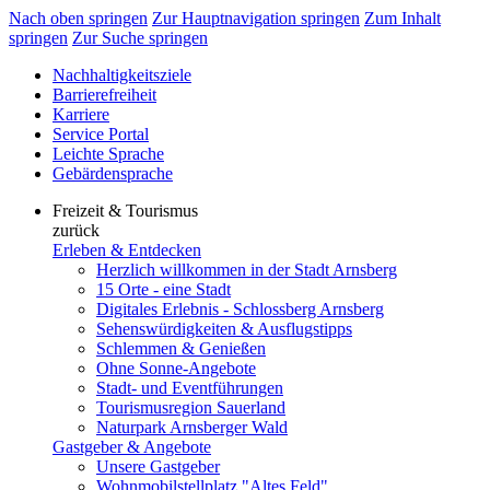
Nach oben springen
Zur Hauptnavigation springen
Zum Inhalt
springen
Zur Suche springen
Nachhaltigkeitsziele
Barrierefreiheit
Karriere
Service Portal
Leichte Sprache
Gebärdensprache
Freizeit & Tourismus
zurück
Erleben & Entdecken
Herzlich willkommen in der Stadt Arnsberg
15 Orte - eine Stadt
Digitales Erlebnis - Schlossberg Arnsberg
Sehenswürdigkeiten & Ausflugstipps
Schlemmen & Genießen
Ohne Sonne-Angebote
Stadt- und Eventführungen
Tourismusregion Sauerland
Naturpark Arnsberger Wald
Gastgeber & Angebote
Unsere Gastgeber
Wohnmobilstellplatz "Altes Feld"