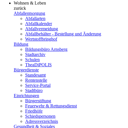
Wohnen & Leben
zurück
Abfallentsorgung
Abfallarten
Abfallkalender
Abfallvermeidung
Abfallbehälter - Bestellung und Änderung
Wertstoffbringhof
Bildung
Bildungsbüro Arnsberg
Stadtarchiv
Schulen
TheaDiPOLIS
Bürgerdienste
Standesamt
Rentenstelle
Service-Portal
Stadtbüro
Einrichtungen
Bürgerstiftung
Feuerwehr & Rettungsdienst
Friedhöfe
Schiedspersonen
Adressverzeichnis
Gesundheit & Soziales