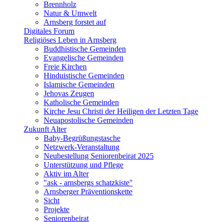
Brennholz
Natur & Umwelt
Arnsberg forstet auf
Digitales Forum
Religiöses Leben in Arnsberg
Buddhistische Gemeinden
Evangelische Gemeinden
Freie Kirchen
Hinduistische Gemeinden
Islamische Gemeinden
Jehovas Zeugen
Katholische Gemeinden
Kirche Jesu Christi der Heiligen der Letzten Tage
Neuapostolische Gemeinden
Zukunft Alter
Baby-Begrüßungstasche
Netzwerk-Veranstaltung
Neubestellung Seniorenbeirat 2025
Unterstützung und Pflege
Aktiv im Alter
"ask - arnsbergs schatzkiste"
Arnsberger Präventionskette
Sicht
Projekte
Seniorenbeirat