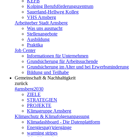
KEFB
Kolping Berufsförderungszentrum
Sauerland-Hellweg Kolleg
VHS Arnsberg
Arbeitgeber Stadt Arnsberg
Was uns ausmacht
Stellenangebote
Ausbildung
Praktika
Job Center
Informationen für Unternehmen
Grundsicherung für Arbeitssuchende
Grundsicherung im Alter und bei Erwerbsminderung
Bildung und Teilhabe
Gemeinschaft & Nachhaltigkeit
zurück
#arnsberg2030
ZIELE
STRATEGIEN
PROJEKTE
Klimagruppe Arnsberg
Klimaschutz & Klimafolgenanpassung
Klimadashboard - Die Datenplattform
Energiespa(r)ziergänge
warming stripes