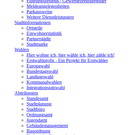
Führungszeugnis | Gewerbezentralregister
Meldeangelegenheiten
Parkausweise
Weitere Dienstleistungen
Stadtinformationen
Ortsteile
Einwohnerstatistik
Partnerstädte
Stadtmarke
Wahlen
Hier wohne ich, hier wähle ich, hier zähle ich!
Erstwahlprofis - Ein Projekt für Erstwähler
Europawahl
Bundestagswahl
Landtagswahl
Kommunalwahlen
Integrationsratswahl
Abteilungen
Standesamt
Stadtplanung
Stadtbüro
Ordnungsamt
Jugendamt
Gebäudemanagement
Bauordnung