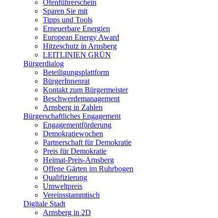
Ofenführerschein
Sparen Sie mit
Tipps und Tools
Erneuerbare Energien
European Energy Award
Hitzeschutz in Arnsberg
LEITLINIEN GRÜN
Bürgerdialog
Beteiligungsplattform
BürgerInnenrat
Kontakt zum Bürgermeister
Beschwerdemanagement
Arnsberg in Zahlen
Bürgerschaftliches Engagement
Engagementförderung
Demokratiewochen
Partnerschaft für Demokratie
Preis für Demokratie
Heimat-Preis-Arnsberg
Offene Gärten im Ruhrbogen
Qualifizierung
Umweltpreis
Vereinsstammtisch
Digitale Stadt
Arnsberg in 2D