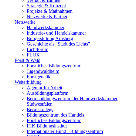
Vielfalt & Einheit
Strategie & Konzept
Projekte & Maßnahmen
Netzwerke & Partner
Netzwerke
Handwerkskammer
Industrie- und Handelskammer
Bürgerstiftung Arnsberg
Geschichte als "Stadt des Lichts"
Lichtforum
FLUX
Forst & Wald
Forstliches Bildungszentrum
Jugendwaldheim
Forstgenetik
Weiterbildung
Agentur für Arbeit
Ausbildungsplattform
Berufsbildungszentrum der Handwerkskammer
Südwestfalen
Berufskollegs
Bildungszentrum des Handels
Forstliches Bildungszentrum
IHK Bildungsinstitut
Internationaler Bund - Bildungszentrum