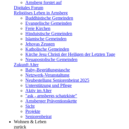
Arnsberg forstet auf
Digitales Forum
Religiöses Leben in Arnsberg
Buddhistische Gemeinden
Evangelische Gemeinden
Freie Kirchen
Hinduistische Gemeinden
Islamische Gemeinden
Jehovas Zeugen
Katholische Gemeinden
Kirche Jesu Christi der Heiligen der Letzten Tage
Neuapostolische Gemeinden
Zukunft Alter
Baby-Begrüßungstasche
Netzwerk-Veranstaltung
Neubestellung Seniorenbeirat 2025
Unterstützung und Pflege
Aktiv im Alter
"ask - arnsbergs schatzkiste"
Arnsberger Präventionskette
Sicht
Projekte
Seniorenbeirat
Wohnen & Leben
zurück