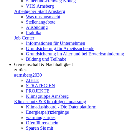
Sauerland-Hellweg Kolleg
VHS Arnsberg
Arbeitgeber Stadt Arnsberg
Was uns ausmacht
Stellenangebote
Ausbildung
Praktika
Job Center
Informationen für Unternehmen
Grundsicherung für Arbeitssuchende
Grundsicherung im Alter und bei Erwerbsminderung
Bildung und Teilhabe
Gemeinschaft & Nachhaltigkeit
zurück
#arnsberg2030
ZIELE
STRATEGIEN
PROJEKTE
Klimagruppe Arnsberg
Klimaschutz & Klimafolgenanpassung
Klimadashboard - Die Datenplattform
Energiespa(r)ziergänge
warming stripes
Ofenführerschein
Sparen Sie mit