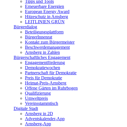
Tipps und Tools
Erneuerbare Energien
European Energy Award
Hitzeschutz in Arnsberg
LEITLINIEN GRÜN
Bürgerdialog
Beteiligungsplattform
BürgerInnenrat
Kontakt zum Bürgermeister
Beschwerdemanagement
Arnsberg in Zahlen
Bürgerschaftliches Engagement
Engagementförderung
Demokratiewochen
Partnerschaft für Demokratie
Preis für Demokratie
Heimat-Preis-Arnsberg
Offene Gärten im Ruhrbogen
Qualifizierung
Umweltpreis
Vereinsstammtisch
Digitale Stadt
Arnsberg in 2D
Adventskalender-App
Arnsberg-App