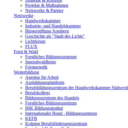
Strategie & Konzept
Projekte & Maßnahmen
Netzwerke & Partner
Netzwerke
Handwerkskammer
Industrie- und Handelskammer
Bürgerstiftung Arnsberg
Geschichte als "Stadt des Lichts"
Lichtforum
FLUX
Forst & Wald
Forstliches Bildungszentrum
Jugendwaldheim
Forstgenetik
Weiterbildung
Agentur für Arbeit
Ausbildungsplattform
Berufsbildungszentrum der Handwerkskammer Südwestf
Berufskollegs
Bildungszentrum des Handels
Forstliches Bildungszentrum
IHK Bildungsinstitut
Internationaler Bund - Bildungszentrum
KEFB
Kolping Berufsförderungszentrum