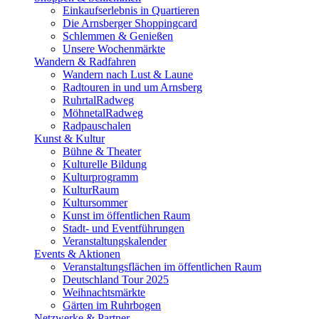
Einkaufserlebnis in Quartieren
Die Arnsberger Shoppingcard
Schlemmen & Genießen
Unsere Wochenmärkte
Wandern & Radfahren
Wandern nach Lust & Laune
Radtouren in und um Arnsberg
RuhrtalRadweg
MöhnetalRadweg
Radpauschalen
Kunst & Kultur
Bühne & Theater
Kulturelle Bildung
Kulturprogramm
KulturRaum
Kultursommer
Kunst im öffentlichen Raum
Stadt- und Eventführungen
Veranstaltungskalender
Events & Aktionen
Veranstaltungsflächen im öffentlichen Raum
Deutschland Tour 2025
Weihnachtsmärkte
Gärten im Ruhrbogen
Netzwerke & Partner