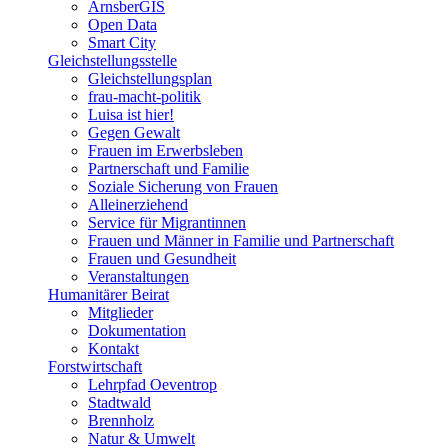
ArnsberGIS
Open Data
Smart City
Gleichstellungsstelle
Gleichstellungsplan
frau-macht-politik
Luisa ist hier!
Gegen Gewalt
Frauen im Erwerbsleben
Partnerschaft und Familie
Soziale Sicherung von Frauen
Alleinerziehend
Service für Migrantinnen
Frauen und Männer in Familie und Partnerschaft
Frauen und Gesundheit
Veranstaltungen
Humanitärer Beirat
Mitglieder
Dokumentation
Kontakt
Forstwirtschaft
Lehrpfad Oeventrop
Stadtwald
Brennholz
Natur & Umwelt