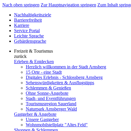
Nach oben springen
Zur Hauptnavigation springen
Zum Inhalt spring
Nachhaltigkeitsziele
Barrierefreiheit
Karriere
Service Portal
Leichte Sprache
Gebärdensprache
Freizeit & Tourismus
zurück
Erleben & Entdecken
Herzlich willkommen in der Stadt Arnsberg
15 Orte - eine Stadt
Digitales Erlebnis - Schlossberg Arnsberg
Sehenswürdigkeiten & Ausflugstipps
Schlemmen & Genießen
Ohne Sonne-Angebote
Stadt- und Eventführungen
Tourismusregion Sauerland
Naturpark Arnsberger Wald
Gastgeber & Angebote
Unsere Gastgeber
Wohnmobilstellplatz "Altes Feld"
Shoppen & Schlemmen