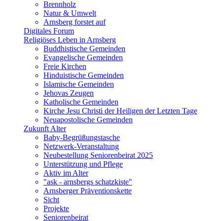
Brennholz
Natur & Umwelt
Arnsberg forstet auf
Digitales Forum
Religiöses Leben in Arnsberg
Buddhistische Gemeinden
Evangelische Gemeinden
Freie Kirchen
Hinduistische Gemeinden
Islamische Gemeinden
Jehovas Zeugen
Katholische Gemeinden
Kirche Jesu Christi der Heiligen der Letzten Tage
Neuapostolische Gemeinden
Zukunft Alter
Baby-Begrüßungstasche
Netzwerk-Veranstaltung
Neubestellung Seniorenbeirat 2025
Unterstützung und Pflege
Aktiv im Alter
"ask - arnsbergs schatzkiste"
Arnsberger Präventionskette
Sicht
Projekte
Seniorenbeirat