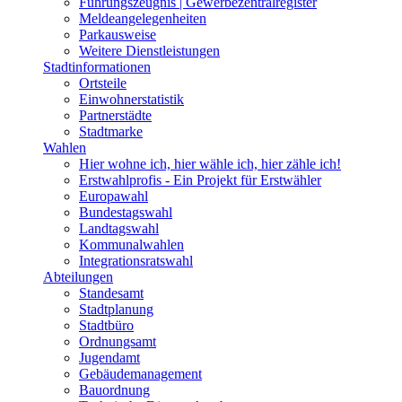
Führungszeugnis | Gewerbezentralregister
Meldeangelegenheiten
Parkausweise
Weitere Dienstleistungen
Stadtinformationen
Ortsteile
Einwohnerstatistik
Partnerstädte
Stadtmarke
Wahlen
Hier wohne ich, hier wähle ich, hier zähle ich!
Erstwahlprofis - Ein Projekt für Erstwähler
Europawahl
Bundestagswahl
Landtagswahl
Kommunalwahlen
Integrationsratswahl
Abteilungen
Standesamt
Stadtplanung
Stadtbüro
Ordnungsamt
Jugendamt
Gebäudemanagement
Bauordnung