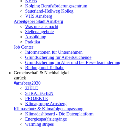
KEFB
Kolping Berufsförderungszentrum
Sauerland-Hellweg Kolleg
VHS Arnsberg
Arbeitgeber Stadt Arnsberg
Was uns ausmacht
Stellenangebote
Ausbildung
Praktika
Job Center
Informationen für Unternehmen
Grundsicherung für Arbeitssuchende
Grundsicherung im Alter und bei Erwerbsminderung
Bildung und Teilhabe
Gemeinschaft & Nachhaltigkeit
zurück
#arnsberg2030
ZIELE
STRATEGIEN
PROJEKTE
Klimagruppe Arnsberg
Klimaschutz & Klimafolgenanpassung
Klimadashboard - Die Datenplattform
Energiespa(r)ziergänge
warming stripes