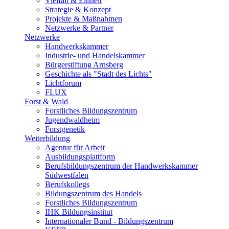
Vielfalt & Einheit
Strategie & Konzept
Projekte & Maßnahmen
Netzwerke & Partner
Netzwerke
Handwerkskammer
Industrie- und Handelskammer
Bürgerstiftung Arnsberg
Geschichte als "Stadt des Lichts"
Lichtforum
FLUX
Forst & Wald
Forstliches Bildungszentrum
Jugendwaldheim
Forstgenetik
Weiterbildung
Agentur für Arbeit
Ausbildungsplattform
Berufsbildungszentrum der Handwerkskammer
Südwestfalen
Berufskollegs
Bildungszentrum des Handels
Forstliches Bildungszentrum
IHK Bildungsinstitut
Internationaler Bund - Bildungszentrum