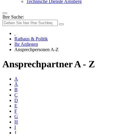
Technische Dienste Arnsberg
Ihre Suche:
Rathaus & Politik
Ihr Anliegen
Ansprechpersonen A-Z
Ansprechpartner A - Z
A
Ä
B
C
D
E
F
G
H
I
J