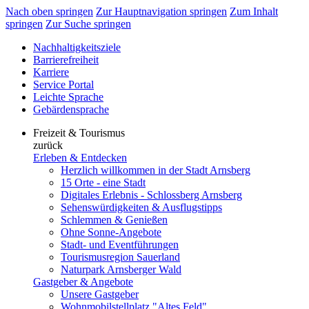
Nach oben springen
Zur Hauptnavigation springen
Zum Inhalt
springen
Zur Suche springen
Nachhaltigkeitsziele
Barrierefreiheit
Karriere
Service Portal
Leichte Sprache
Gebärdensprache
Freizeit & Tourismus
zurück
Erleben & Entdecken
Herzlich willkommen in der Stadt Arnsberg
15 Orte - eine Stadt
Digitales Erlebnis - Schlossberg Arnsberg
Sehenswürdigkeiten & Ausflugstipps
Schlemmen & Genießen
Ohne Sonne-Angebote
Stadt- und Eventführungen
Tourismusregion Sauerland
Naturpark Arnsberger Wald
Gastgeber & Angebote
Unsere Gastgeber
Wohnmobilstellplatz "Altes Feld"