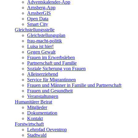
Adventskalender-App
Arnsberg-App
ArnsberGIS
Open Data
Smart City
Gleichstellungsstelle
Gleichstellungsplan
frau-macht-politik
Luisa ist hier!
Gegen Gewalt
Frauen im Erwerbsleben
Partnerschaft und Familie
Soziale Sicherung von Frauen
Alleinerziehend
Service für Migrantinnen
Frauen und Männer in Familie und Partnerschaft
Frauen und Gesundheit
Veranstaltungen
Humanitärer Beirat
Mitglieder
Dokumentation
Kontakt
Forstwirtschaft
Lehrpfad Oeventrop
Stadtwald