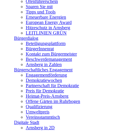
Ofenführerschein
Sparen Sie mit
Tipps und Tools
Erneuerbare Energien
European Energy Award
Hitzeschutz in Arnsberg
LEITLINIEN GRÜN
Bürgerdialog
Beteiligungsplattform
BürgerInnenrat
Kontakt zum Bürgermeister
Beschwerdemanagement
Arnsberg in Zahlen
Bürgerschaftliches Engagement
Engagementförderung
Demokratiewochen
Partnerschaft für Demokratie
Preis für Demokratie
Heimat-Preis-Arnsberg
Offene Gärten im Ruhrbogen
Qualifizierung
Umweltpreis
Vereinsstammtisch
Digitale Stadt
Arnsberg in 2D