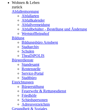
Wohnen & Leben
zurück
Abfallentsorgung
Abfallarten
Abfallkalender
Abfallvermeidung
Abfallbehälter - Bestellung und Änderung
Wertstoffbringhof
Bildung
Bildungsbüro Arnsberg
Stadtarchiv
Schulen
TheaDiPOLIS
Bürgerdienste
Standesamt
Rentenstelle
Service-Portal
Stadtbüro
Einrichtungen
Bürgerstiftung
Feuerwehr & Rettungsdienst
Friedhöfe
Schiedspersonen
Adressverzeichnis
Gesundheit & Soziales