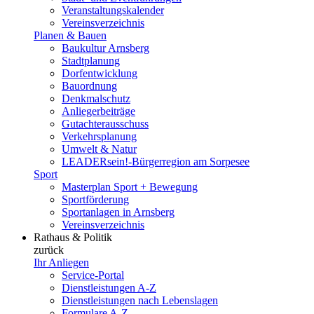
Veranstaltungskalender
Vereinsverzeichnis
Planen & Bauen
Baukultur Arnsberg
Stadtplanung
Dorfentwicklung
Bauordnung
Denkmalschutz
Anliegerbeiträge
Gutachterausschuss
Verkehrsplanung
Umwelt & Natur
LEADERsein!-Bürgerregion am Sorpesee
Sport
Masterplan Sport + Bewegung
Sportförderung
Sportanlagen in Arnsberg
Vereinsverzeichnis
Rathaus & Politik
zurück
Ihr Anliegen
Service-Portal
Dienstleistungen A-Z
Dienstleistungen nach Lebenslagen
Formulare A-Z