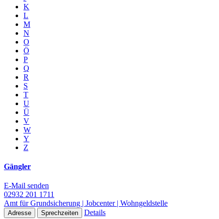
K
L
M
N
O
Ö
P
Q
R
S
T
U
Ü
V
W
Y
Z
Gängler
E-Mail senden
02932 201 1711
Amt für Grundsicherung | Jobcenter | Wohngeldstelle
Details
Adresse
Sprechzeiten