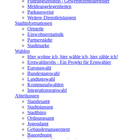
Führungszeugnis | Gewerbezentralregister
Meldeangelegenheiten
Parkausweise
Weitere Dienstleistungen
Stadtinformationen
Ortsteile
Einwohnerstatistik
Partnerstädte
Stadtmarke
Wahlen
Hier wohne ich, hier wähle ich, hier zähle ich!
Erstwahlprofis - Ein Projekt für Erstwähler
Europawahl
Bundestagswahl
Landtagswahl
Kommunalwahlen
Integrationsratswahl
Abteilungen
Standesamt
Stadtplanung
Stadtbüro
Ordnungsamt
Jugendamt
Gebäudemanagement
Bauordnung