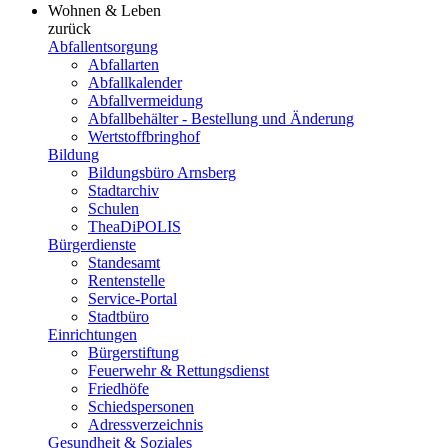
Wohnen & Leben
zurück
Abfallentsorgung
Abfallarten
Abfallkalender
Abfallvermeidung
Abfallbehälter - Bestellung und Änderung
Wertstoffbringhof
Bildung
Bildungsbüro Arnsberg
Stadtarchiv
Schulen
TheaDiPOLIS
Bürgerdienste
Standesamt
Rentenstelle
Service-Portal
Stadtbüro
Einrichtungen
Bürgerstiftung
Feuerwehr & Rettungsdienst
Friedhöfe
Schiedspersonen
Adressverzeichnis
Gesundheit & Soziales