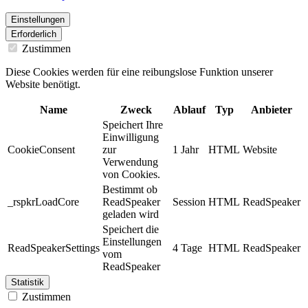
Einstellungen
Erforderlich
Zustimmen
Diese Cookies werden für eine reibungslose Funktion unserer
Website benötigt.
Name
Zweck
Ablauf
Typ
Anbieter
Speichert Ihre
Einwilligung
CookieConsent
zur
1 Jahr
HTML
Website
Verwendung
von Cookies.
Bestimmt ob
_rspkrLoadCore
ReadSpeaker
Session
HTML
ReadSpeaker
geladen wird
Speichert die
Einstellungen
ReadSpeakerSettings
4 Tage
HTML
ReadSpeaker
vom
ReadSpeaker
Statistik
Zustimmen