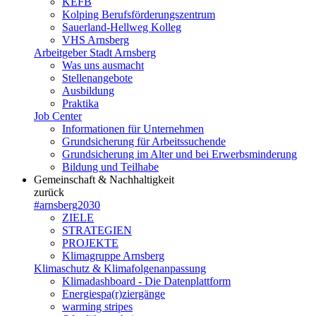
KEFB
Kolping Berufsförderungszentrum
Sauerland-Hellweg Kolleg
VHS Arnsberg
Arbeitgeber Stadt Arnsberg
Was uns ausmacht
Stellenangebote
Ausbildung
Praktika
Job Center
Informationen für Unternehmen
Grundsicherung für Arbeitssuchende
Grundsicherung im Alter und bei Erwerbsminderung
Bildung und Teilhabe
Gemeinschaft & Nachhaltigkeit
zurück
#arnsberg2030
ZIELE
STRATEGIEN
PROJEKTE
Klimagruppe Arnsberg
Klimaschutz & Klimafolgenanpassung
Klimadashboard - Die Datenplattform
Energiespa(r)ziergänge
warming stripes