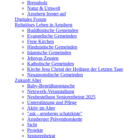
Brennholz
Natur & Umwelt
Arnsberg forstet auf
Digitales Forum
Religiöses Leben in Arnsberg
Buddhistische Gemeinden
Evangelische Gemeinden
Freie Kirchen
Hinduistische Gemeinden
Islamische Gemeinden
Jehovas Zeugen
Katholische Gemeinden
Kirche Jesu Christi der Heiligen der Letzten Tage
Neuapostolische Gemeinden
Zukunft Alter
Baby-Begrüßungstasche
Netzwerk-Veranstaltung
Neubestellung Seniorenbeirat 2025
Unterstützung und Pflege
Aktiv im Alter
"ask - arnsbergs schatzkiste"
Arnsberger Präventionskette
Sicht
Projekte
Seniorenbeirat