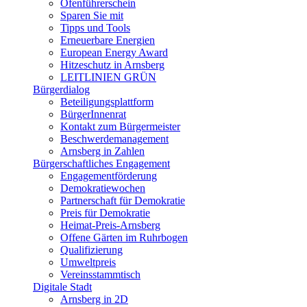
Ofenführerschein
Sparen Sie mit
Tipps und Tools
Erneuerbare Energien
European Energy Award
Hitzeschutz in Arnsberg
LEITLINIEN GRÜN
Bürgerdialog
Beteiligungsplattform
BürgerInnenrat
Kontakt zum Bürgermeister
Beschwerdemanagement
Arnsberg in Zahlen
Bürgerschaftliches Engagement
Engagementförderung
Demokratiewochen
Partnerschaft für Demokratie
Preis für Demokratie
Heimat-Preis-Arnsberg
Offene Gärten im Ruhrbogen
Qualifizierung
Umweltpreis
Vereinsstammtisch
Digitale Stadt
Arnsberg in 2D