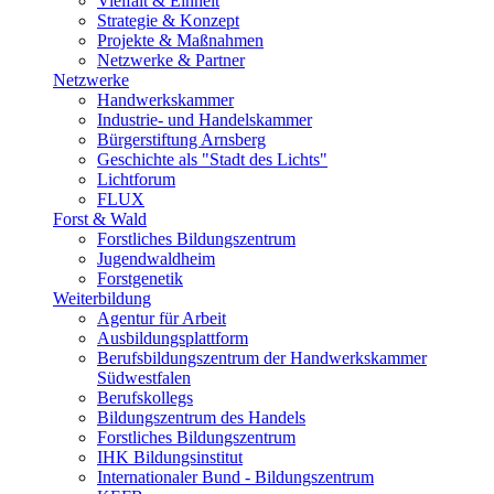
Vielfalt & Einheit
Strategie & Konzept
Projekte & Maßnahmen
Netzwerke & Partner
Netzwerke
Handwerkskammer
Industrie- und Handelskammer
Bürgerstiftung Arnsberg
Geschichte als "Stadt des Lichts"
Lichtforum
FLUX
Forst & Wald
Forstliches Bildungszentrum
Jugendwaldheim
Forstgenetik
Weiterbildung
Agentur für Arbeit
Ausbildungsplattform
Berufsbildungszentrum der Handwerkskammer
Südwestfalen
Berufskollegs
Bildungszentrum des Handels
Forstliches Bildungszentrum
IHK Bildungsinstitut
Internationaler Bund - Bildungszentrum