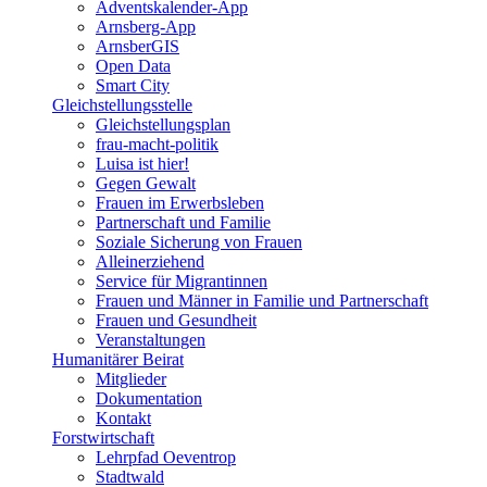
Adventskalender-App
Arnsberg-App
ArnsberGIS
Open Data
Smart City
Gleichstellungsstelle
Gleichstellungsplan
frau-macht-politik
Luisa ist hier!
Gegen Gewalt
Frauen im Erwerbsleben
Partnerschaft und Familie
Soziale Sicherung von Frauen
Alleinerziehend
Service für Migrantinnen
Frauen und Männer in Familie und Partnerschaft
Frauen und Gesundheit
Veranstaltungen
Humanitärer Beirat
Mitglieder
Dokumentation
Kontakt
Forstwirtschaft
Lehrpfad Oeventrop
Stadtwald