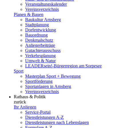
Veranstaltungskalender
Vereinsverzeichnis
Planen & Bauen
Baukultur Arnsberg
Stadtplanung
Dorfentwicklung
Bauordnung
Denkmalschutz
Anliegerbeiträge
Gutachterausschuss
Verkehrsplanung
Umwelt & Natur
LEADERsein!-Bürgerregion am Sorpesee
Sport
Masterplan Sport + Bewegung
Sportförderung
Sportanlagen in Arnsberg
Vereinsverzeichnis
Rathaus & Politik
zurück
Ihr Anliegen
Service-Portal
Dienstleistungen A-Z
Dienstleistungen nach Lebenslagen
Formulare A-Z