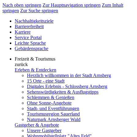
Nach oben springen
Zur Hauptnavigation springen
Zum Inhalt
springen
Zur Suche springen
Nachhaltigkeitsziele
Barrierefreiheit
Karriere
Service Portal
Leichte Sprache
Gebärdensprache
Freizeit & Tourismus
zurück
Erleben & Entdecken
Herzlich willkommen in der Stadt Arnsberg
15 Orte - eine Stadt
Digitales Erlebnis - Schlossberg Arnsberg
Sehenswürdigkeiten & Ausflugstipps
Schlemmen & Genießen
Ohne Sonne-Angebote
Stadt- und Eventführungen
Tourismusregion Sauerland
Naturpark Arnsberger Wald
Gastgeber & Angebote
Unsere Gastgeber
Wohnmobilstellplatz "Altes Feld"