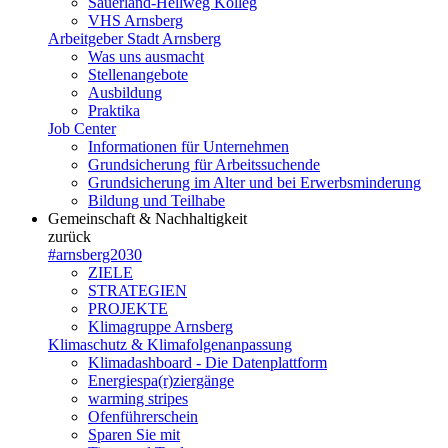
Sauerland-Hellweg Kolleg
VHS Arnsberg
Arbeitgeber Stadt Arnsberg
Was uns ausmacht
Stellenangebote
Ausbildung
Praktika
Job Center
Informationen für Unternehmen
Grundsicherung für Arbeitssuchende
Grundsicherung im Alter und bei Erwerbsminderung
Bildung und Teilhabe
Gemeinschaft & Nachhaltigkeit
zurück
#arnsberg2030
ZIELE
STRATEGIEN
PROJEKTE
Klimagruppe Arnsberg
Klimaschutz & Klimafolgenanpassung
Klimadashboard - Die Datenplattform
Energiespa(r)ziergänge
warming stripes
Ofenführerschein
Sparen Sie mit