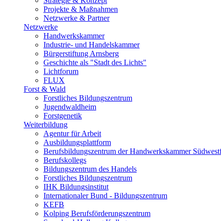
Strategie & Konzept
Projekte & Maßnahmen
Netzwerke & Partner
Netzwerke
Handwerkskammer
Industrie- und Handelskammer
Bürgerstiftung Arnsberg
Geschichte als "Stadt des Lichts"
Lichtforum
FLUX
Forst & Wald
Forstliches Bildungszentrum
Jugendwaldheim
Forstgenetik
Weiterbildung
Agentur für Arbeit
Ausbildungsplattform
Berufsbildungszentrum der Handwerkskammer Südwestf
Berufskollegs
Bildungszentrum des Handels
Forstliches Bildungszentrum
IHK Bildungsinstitut
Internationaler Bund - Bildungszentrum
KEFB
Kolping Berufsförderungszentrum