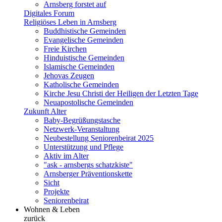
Arnsberg forstet auf
Digitales Forum
Religiöses Leben in Arnsberg
Buddhistische Gemeinden
Evangelische Gemeinden
Freie Kirchen
Hinduistische Gemeinden
Islamische Gemeinden
Jehovas Zeugen
Katholische Gemeinden
Kirche Jesu Christi der Heiligen der Letzten Tage
Neuapostolische Gemeinden
Zukunft Alter
Baby-Begrüßungstasche
Netzwerk-Veranstaltung
Neubestellung Seniorenbeirat 2025
Unterstützung und Pflege
Aktiv im Alter
"ask - arnsbergs schatzkiste"
Arnsberger Präventionskette
Sicht
Projekte
Seniorenbeirat
Wohnen & Leben
zurück