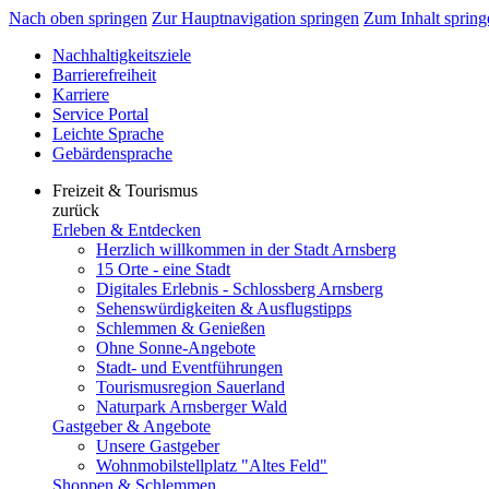
Nach oben springen
Zur Hauptnavigation springen
Zum Inhalt spring
Nachhaltigkeitsziele
Barrierefreiheit
Karriere
Service Portal
Leichte Sprache
Gebärdensprache
Freizeit & Tourismus
zurück
Erleben & Entdecken
Herzlich willkommen in der Stadt Arnsberg
15 Orte - eine Stadt
Digitales Erlebnis - Schlossberg Arnsberg
Sehenswürdigkeiten & Ausflugstipps
Schlemmen & Genießen
Ohne Sonne-Angebote
Stadt- und Eventführungen
Tourismusregion Sauerland
Naturpark Arnsberger Wald
Gastgeber & Angebote
Unsere Gastgeber
Wohnmobilstellplatz "Altes Feld"
Shoppen & Schlemmen