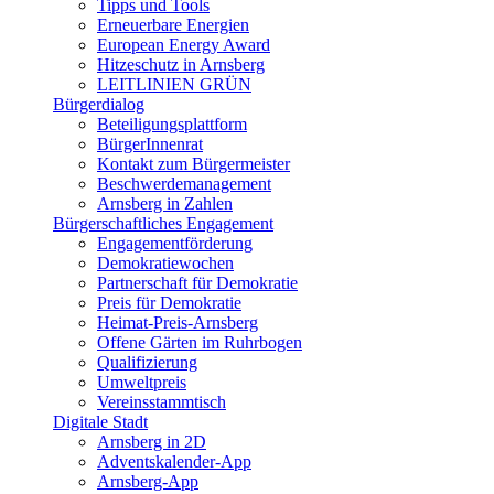
Tipps und Tools
Erneuerbare Energien
European Energy Award
Hitzeschutz in Arnsberg
LEITLINIEN GRÜN
Bürgerdialog
Beteiligungsplattform
BürgerInnenrat
Kontakt zum Bürgermeister
Beschwerdemanagement
Arnsberg in Zahlen
Bürgerschaftliches Engagement
Engagementförderung
Demokratiewochen
Partnerschaft für Demokratie
Preis für Demokratie
Heimat-Preis-Arnsberg
Offene Gärten im Ruhrbogen
Qualifizierung
Umweltpreis
Vereinsstammtisch
Digitale Stadt
Arnsberg in 2D
Adventskalender-App
Arnsberg-App