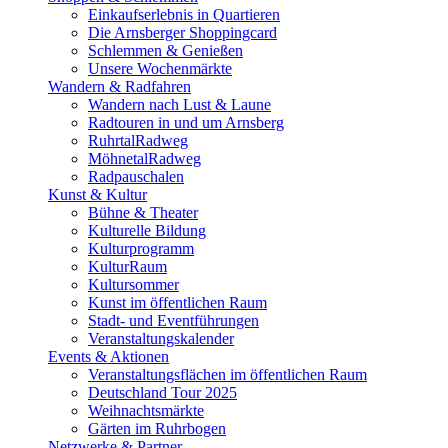
Einkaufserlebnis in Quartieren
Die Arnsberger Shoppingcard
Schlemmen & Genießen
Unsere Wochenmärkte
Wandern & Radfahren
Wandern nach Lust & Laune
Radtouren in und um Arnsberg
RuhrtalRadweg
MöhnetalRadweg
Radpauschalen
Kunst & Kultur
Bühne & Theater
Kulturelle Bildung
Kulturprogramm
KulturRaum
Kultursommer
Kunst im öffentlichen Raum
Stadt- und Eventführungen
Veranstaltungskalender
Events & Aktionen
Veranstaltungsflächen im öffentlichen Raum
Deutschland Tour 2025
Weihnachtsmärkte
Gärten im Ruhrbogen
Netzwerke & Partner