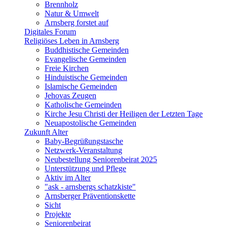
Brennholz
Natur & Umwelt
Arnsberg forstet auf
Digitales Forum
Religiöses Leben in Arnsberg
Buddhistische Gemeinden
Evangelische Gemeinden
Freie Kirchen
Hinduistische Gemeinden
Islamische Gemeinden
Jehovas Zeugen
Katholische Gemeinden
Kirche Jesu Christi der Heiligen der Letzten Tage
Neuapostolische Gemeinden
Zukunft Alter
Baby-Begrüßungstasche
Netzwerk-Veranstaltung
Neubestellung Seniorenbeirat 2025
Unterstützung und Pflege
Aktiv im Alter
"ask - arnsbergs schatzkiste"
Arnsberger Präventionskette
Sicht
Projekte
Seniorenbeirat