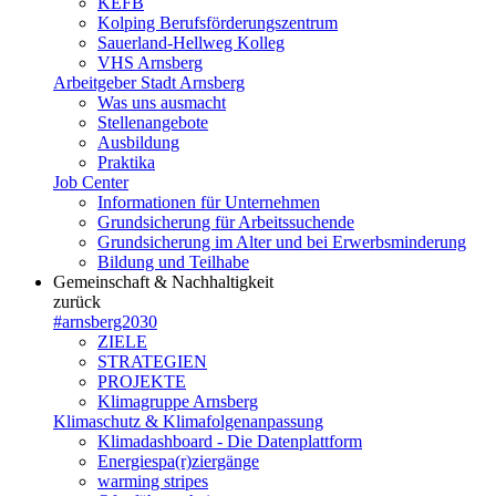
KEFB
Kolping Berufsförderungszentrum
Sauerland-Hellweg Kolleg
VHS Arnsberg
Arbeitgeber Stadt Arnsberg
Was uns ausmacht
Stellenangebote
Ausbildung
Praktika
Job Center
Informationen für Unternehmen
Grundsicherung für Arbeitssuchende
Grundsicherung im Alter und bei Erwerbsminderung
Bildung und Teilhabe
Gemeinschaft & Nachhaltigkeit
zurück
#arnsberg2030
ZIELE
STRATEGIEN
PROJEKTE
Klimagruppe Arnsberg
Klimaschutz & Klimafolgenanpassung
Klimadashboard - Die Datenplattform
Energiespa(r)ziergänge
warming stripes