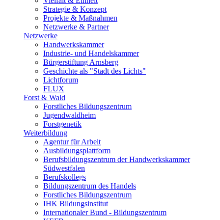
Vielfalt & Einheit
Strategie & Konzept
Projekte & Maßnahmen
Netzwerke & Partner
Netzwerke
Handwerkskammer
Industrie- und Handelskammer
Bürgerstiftung Arnsberg
Geschichte als "Stadt des Lichts"
Lichtforum
FLUX
Forst & Wald
Forstliches Bildungszentrum
Jugendwaldheim
Forstgenetik
Weiterbildung
Agentur für Arbeit
Ausbildungsplattform
Berufsbildungszentrum der Handwerkskammer
Südwestfalen
Berufskollegs
Bildungszentrum des Handels
Forstliches Bildungszentrum
IHK Bildungsinstitut
Internationaler Bund - Bildungszentrum