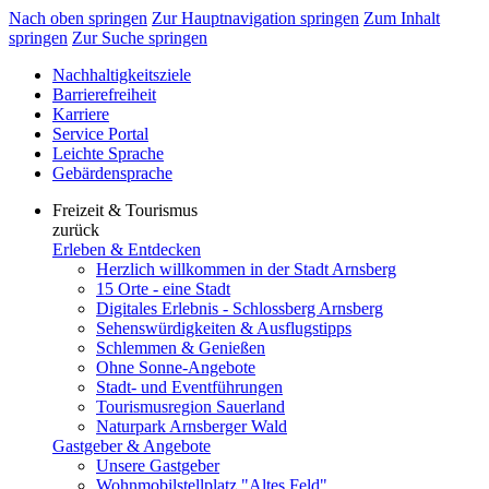
Nach oben springen
Zur Hauptnavigation springen
Zum Inhalt
springen
Zur Suche springen
Nachhaltigkeitsziele
Barrierefreiheit
Karriere
Service Portal
Leichte Sprache
Gebärdensprache
Freizeit & Tourismus
zurück
Erleben & Entdecken
Herzlich willkommen in der Stadt Arnsberg
15 Orte - eine Stadt
Digitales Erlebnis - Schlossberg Arnsberg
Sehenswürdigkeiten & Ausflugstipps
Schlemmen & Genießen
Ohne Sonne-Angebote
Stadt- und Eventführungen
Tourismusregion Sauerland
Naturpark Arnsberger Wald
Gastgeber & Angebote
Unsere Gastgeber
Wohnmobilstellplatz "Altes Feld"