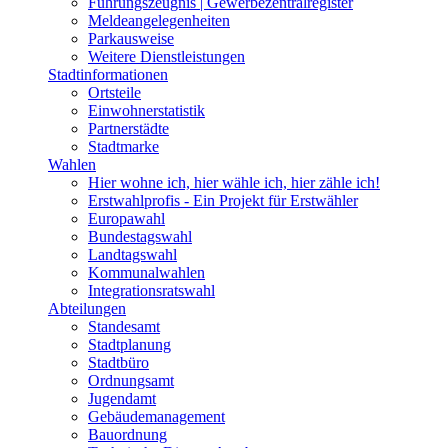
Führungszeugnis | Gewerbezentralregister
Meldeangelegenheiten
Parkausweise
Weitere Dienstleistungen
Stadtinformationen
Ortsteile
Einwohnerstatistik
Partnerstädte
Stadtmarke
Wahlen
Hier wohne ich, hier wähle ich, hier zähle ich!
Erstwahlprofis - Ein Projekt für Erstwähler
Europawahl
Bundestagswahl
Landtagswahl
Kommunalwahlen
Integrationsratswahl
Abteilungen
Standesamt
Stadtplanung
Stadtbüro
Ordnungsamt
Jugendamt
Gebäudemanagement
Bauordnung