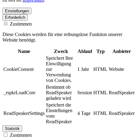
Einstellungen
Erforderlich
Zustimmen
Diese Cookies werden für eine reibungslose Funktion unserer
Website benötigt.
Name
Zweck
Ablauf
Typ
Anbieter
Speichert Ihre
Einwilligung
CookieConsent
zur
1 Jahr
HTML
Website
Verwendung
von Cookies.
Bestimmt ob
_rspkrLoadCore
ReadSpeaker
Session
HTML
ReadSpeaker
geladen wird
Speichert die
Einstellungen
ReadSpeakerSettings
4 Tage
HTML
ReadSpeaker
vom
ReadSpeaker
Statistik
Zustimmen