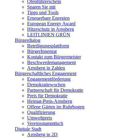
Ofenführerschein
Sparen Sie mit
Tipps und Tools
Erneuerbare Energien
European Energy Award
Hitzeschutz in Arnsberg
LEITLINIEN GRÜN
Bürgerdialog
Beteiligungsplattform
BürgerInnenrat
Kontakt zum Bürgermeister
Beschwerdemanagement
Arnsberg in Zahlen
Bürgerschaftliches Engagement
Engagementförderung
Demokratiewochen
Partnerschaft für Demokratie
Preis für Demokratie
Heimat-Preis-Arnsberg
Offene Gärten im Ruhrbogen
Qualifizierung
Umweltpreis
Vereinsstammtisch
Digitale Stadt
Arnsberg in 2D