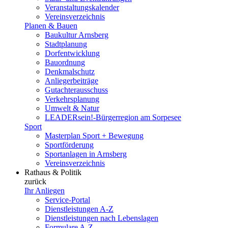
Veranstaltungskalender
Vereinsverzeichnis
Planen & Bauen
Baukultur Arnsberg
Stadtplanung
Dorfentwicklung
Bauordnung
Denkmalschutz
Anliegerbeiträge
Gutachterausschuss
Verkehrsplanung
Umwelt & Natur
LEADERsein!-Bürgerregion am Sorpesee
Sport
Masterplan Sport + Bewegung
Sportförderung
Sportanlagen in Arnsberg
Vereinsverzeichnis
Rathaus & Politik
zurück
Ihr Anliegen
Service-Portal
Dienstleistungen A-Z
Dienstleistungen nach Lebenslagen
Formulare A-Z