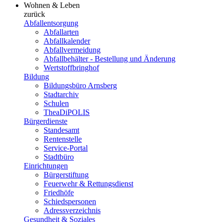
Wohnen & Leben
zurück
Abfallentsorgung
Abfallarten
Abfallkalender
Abfallvermeidung
Abfallbehälter - Bestellung und Änderung
Wertstoffbringhof
Bildung
Bildungsbüro Arnsberg
Stadtarchiv
Schulen
TheaDiPOLIS
Bürgerdienste
Standesamt
Rentenstelle
Service-Portal
Stadtbüro
Einrichtungen
Bürgerstiftung
Feuerwehr & Rettungsdienst
Friedhöfe
Schiedspersonen
Adressverzeichnis
Gesundheit & Soziales