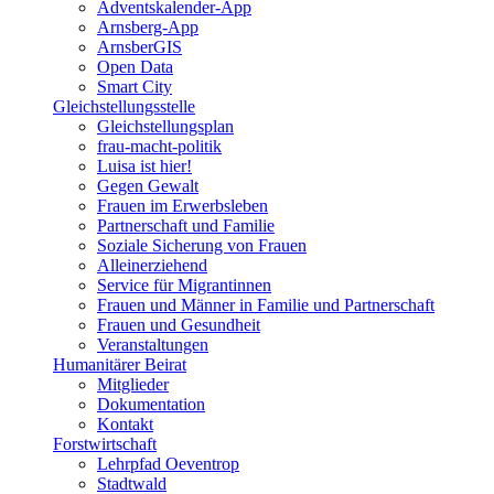
Adventskalender-App
Arnsberg-App
ArnsberGIS
Open Data
Smart City
Gleichstellungsstelle
Gleichstellungsplan
frau-macht-politik
Luisa ist hier!
Gegen Gewalt
Frauen im Erwerbsleben
Partnerschaft und Familie
Soziale Sicherung von Frauen
Alleinerziehend
Service für Migrantinnen
Frauen und Männer in Familie und Partnerschaft
Frauen und Gesundheit
Veranstaltungen
Humanitärer Beirat
Mitglieder
Dokumentation
Kontakt
Forstwirtschaft
Lehrpfad Oeventrop
Stadtwald