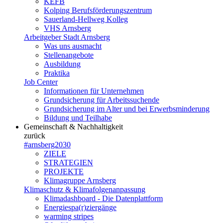
KEFB
Kolping Berufsförderungszentrum
Sauerland-Hellweg Kolleg
VHS Arnsberg
Arbeitgeber Stadt Arnsberg
Was uns ausmacht
Stellenangebote
Ausbildung
Praktika
Job Center
Informationen für Unternehmen
Grundsicherung für Arbeitssuchende
Grundsicherung im Alter und bei Erwerbsminderung
Bildung und Teilhabe
Gemeinschaft & Nachhaltigkeit
zurück
#arnsberg2030
ZIELE
STRATEGIEN
PROJEKTE
Klimagruppe Arnsberg
Klimaschutz & Klimafolgenanpassung
Klimadashboard - Die Datenplattform
Energiespa(r)ziergänge
warming stripes