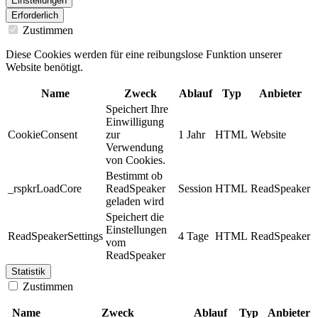
Einstellungen
Erforderlich
Zustimmen
Diese Cookies werden für eine reibungslose Funktion unserer
Website benötigt.
Name
Zweck
Ablauf
Typ
Anbieter
Speichert Ihre
Einwilligung
CookieConsent
zur
1 Jahr
HTML
Website
Verwendung
von Cookies.
Bestimmt ob
_rspkrLoadCore
ReadSpeaker
Session
HTML
ReadSpeaker
geladen wird
Speichert die
Einstellungen
ReadSpeakerSettings
4 Tage
HTML
ReadSpeaker
vom
ReadSpeaker
Statistik
Zustimmen
Name
Zweck
Ablauf
Typ
Anbieter