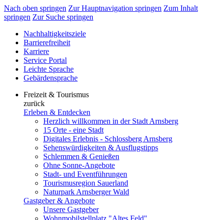
Nach oben springen
Zur Hauptnavigation springen
Zum Inhalt
springen
Zur Suche springen
Nachhaltigkeitsziele
Barrierefreiheit
Karriere
Service Portal
Leichte Sprache
Gebärdensprache
Freizeit & Tourismus
zurück
Erleben & Entdecken
Herzlich willkommen in der Stadt Arnsberg
15 Orte - eine Stadt
Digitales Erlebnis - Schlossberg Arnsberg
Sehenswürdigkeiten & Ausflugstipps
Schlemmen & Genießen
Ohne Sonne-Angebote
Stadt- und Eventführungen
Tourismusregion Sauerland
Naturpark Arnsberger Wald
Gastgeber & Angebote
Unsere Gastgeber
Wohnmobilstellplatz "Altes Feld"