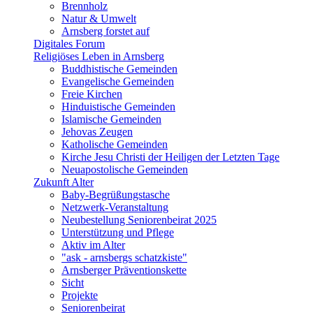
Brennholz
Natur & Umwelt
Arnsberg forstet auf
Digitales Forum
Religiöses Leben in Arnsberg
Buddhistische Gemeinden
Evangelische Gemeinden
Freie Kirchen
Hinduistische Gemeinden
Islamische Gemeinden
Jehovas Zeugen
Katholische Gemeinden
Kirche Jesu Christi der Heiligen der Letzten Tage
Neuapostolische Gemeinden
Zukunft Alter
Baby-Begrüßungstasche
Netzwerk-Veranstaltung
Neubestellung Seniorenbeirat 2025
Unterstützung und Pflege
Aktiv im Alter
"ask - arnsbergs schatzkiste"
Arnsberger Präventionskette
Sicht
Projekte
Seniorenbeirat