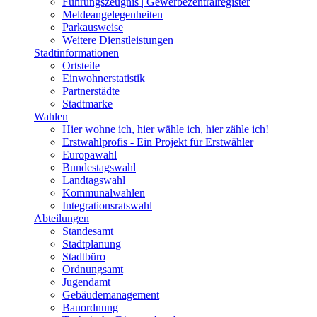
Führungszeugnis | Gewerbezentralregister
Meldeangelegenheiten
Parkausweise
Weitere Dienstleistungen
Stadtinformationen
Ortsteile
Einwohnerstatistik
Partnerstädte
Stadtmarke
Wahlen
Hier wohne ich, hier wähle ich, hier zähle ich!
Erstwahlprofis - Ein Projekt für Erstwähler
Europawahl
Bundestagswahl
Landtagswahl
Kommunalwahlen
Integrationsratswahl
Abteilungen
Standesamt
Stadtplanung
Stadtbüro
Ordnungsamt
Jugendamt
Gebäudemanagement
Bauordnung