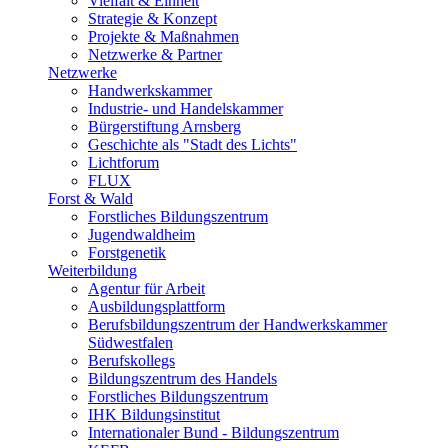
Vielfalt & Einheit
Strategie & Konzept
Projekte & Maßnahmen
Netzwerke & Partner
Netzwerke
Handwerkskammer
Industrie- und Handelskammer
Bürgerstiftung Arnsberg
Geschichte als "Stadt des Lichts"
Lichtforum
FLUX
Forst & Wald
Forstliches Bildungszentrum
Jugendwaldheim
Forstgenetik
Weiterbildung
Agentur für Arbeit
Ausbildungsplattform
Berufsbildungszentrum der Handwerkskammer
Südwestfalen
Berufskollegs
Bildungszentrum des Handels
Forstliches Bildungszentrum
IHK Bildungsinstitut
Internationaler Bund - Bildungszentrum