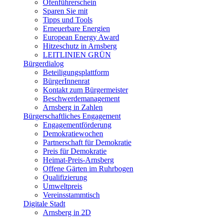
Ofenführerschein
Sparen Sie mit
Tipps und Tools
Erneuerbare Energien
European Energy Award
Hitzeschutz in Arnsberg
LEITLINIEN GRÜN
Bürgerdialog
Beteiligungsplattform
BürgerInnenrat
Kontakt zum Bürgermeister
Beschwerdemanagement
Arnsberg in Zahlen
Bürgerschaftliches Engagement
Engagementförderung
Demokratiewochen
Partnerschaft für Demokratie
Preis für Demokratie
Heimat-Preis-Arnsberg
Offene Gärten im Ruhrbogen
Qualifizierung
Umweltpreis
Vereinsstammtisch
Digitale Stadt
Arnsberg in 2D