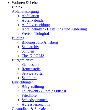
Wohnen & Leben
zurück
Abfallentsorgung
Abfallarten
Abfallkalender
Abfallvermeidung
Abfallbehälter - Bestellung und Änderung
Wertstoffbringhof
Bildung
Bildungsbüro Arnsberg
Stadtarchiv
Schulen
TheaDiPOLIS
Bürgerdienste
Standesamt
Rentenstelle
Service-Portal
Stadtbüro
Einrichtungen
Bürgerstiftung
Feuerwehr & Rettungsdienst
Friedhöfe
Schiedspersonen
Adressverzeichnis
Gesundheit & Soziales