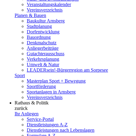
Veranstaltungskalender
Vereinsverzeichnis
Planen & Bauen
Baukultur Arnsberg
Stadtplanung
Dorfentwicklung
Bauordnung
Denkmalschutz
Anliegerbeiträge
Gutachterausschuss
Verkehrsplanung
Umwelt & Natur
LEADERsein!-Bürgerregion am Sorpesee
Sport
Masterplan Sport + Bewegung
Sportförderung
Sportanlagen in Arnsberg
Vereinsverzeichnis
Rathaus & Politik
zurück
Ihr Anliegen
Service-Portal
Dienstleistungen A-Z
Dienstleistungen nach Lebenslagen
Formulare A-Z