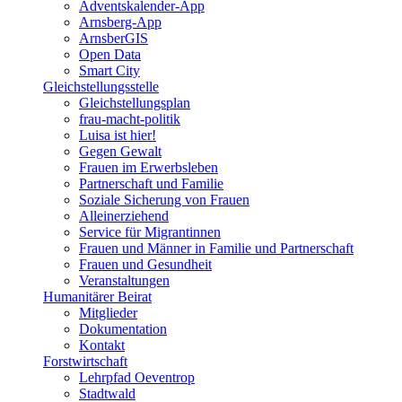
Adventskalender-App
Arnsberg-App
ArnsberGIS
Open Data
Smart City
Gleichstellungsstelle
Gleichstellungsplan
frau-macht-politik
Luisa ist hier!
Gegen Gewalt
Frauen im Erwerbsleben
Partnerschaft und Familie
Soziale Sicherung von Frauen
Alleinerziehend
Service für Migrantinnen
Frauen und Männer in Familie und Partnerschaft
Frauen und Gesundheit
Veranstaltungen
Humanitärer Beirat
Mitglieder
Dokumentation
Kontakt
Forstwirtschaft
Lehrpfad Oeventrop
Stadtwald