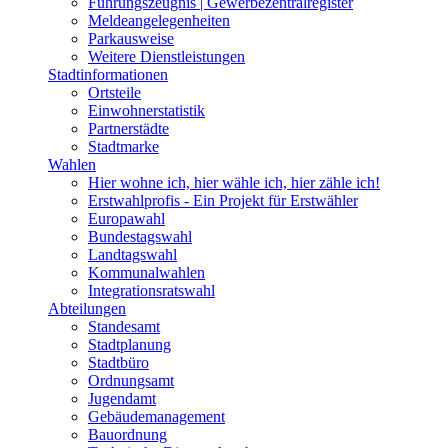
Führungszeugnis | Gewerbezentralregister
Meldeangelegenheiten
Parkausweise
Weitere Dienstleistungen
Stadtinformationen
Ortsteile
Einwohnerstatistik
Partnerstädte
Stadtmarke
Wahlen
Hier wohne ich, hier wähle ich, hier zähle ich!
Erstwahlprofis - Ein Projekt für Erstwähler
Europawahl
Bundestagswahl
Landtagswahl
Kommunalwahlen
Integrationsratswahl
Abteilungen
Standesamt
Stadtplanung
Stadtbüro
Ordnungsamt
Jugendamt
Gebäudemanagement
Bauordnung