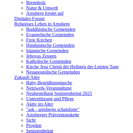
Brennholz
Natur & Umwelt
Arnsberg forstet auf
Digitales Forum
Religiöses Leben in Arnsberg
Buddhistische Gemeinden
Evangelische Gemeinden
Freie Kirchen
Hinduistische Gemeinden
Islamische Gemeinden
Jehovas Zeugen
Katholische Gemeinden
Kirche Jesu Christi der Heiligen der Letzten Tage
Neuapostolische Gemeinden
Zukunft Alter
Baby-Begrüßungstasche
Netzwerk-Veranstaltung
Neubestellung Seniorenbeirat 2025
Unterstützung und Pflege
Aktiv im Alter
"ask - arnsbergs schatzkiste"
Arnsberger Präventionskette
Sicht
Projekte
Seniorenbeirat