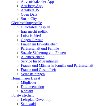
Adventskalender-App
Arnsberg-App
ArnsberGIS
Open Data
Smart City
Gleichstellungsstelle
Gleichstellungsplan
frau-macht-politik
Luisa ist hier!
Gegen Gewalt
Frauen im Erwerbsleben
Partnerschaft und Familie
Soziale Sicherung von Frauen
Alleinerziehend
Service für Migrantinnen
Frauen und Männer in Familie und Partnerschaft
Frauen und Gesundheit
Veranstaltungen
Humanitärer Beirat
Mitglieder
Dokumentation
Kontakt
Forstwirtschaft
Lehrpfad Oeventrop
Stadtwald