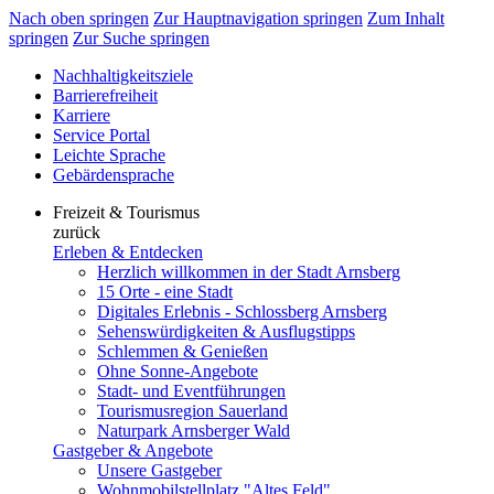
Nach oben springen
Zur Hauptnavigation springen
Zum Inhalt
springen
Zur Suche springen
Nachhaltigkeitsziele
Barrierefreiheit
Karriere
Service Portal
Leichte Sprache
Gebärdensprache
Freizeit & Tourismus
zurück
Erleben & Entdecken
Herzlich willkommen in der Stadt Arnsberg
15 Orte - eine Stadt
Digitales Erlebnis - Schlossberg Arnsberg
Sehenswürdigkeiten & Ausflugstipps
Schlemmen & Genießen
Ohne Sonne-Angebote
Stadt- und Eventführungen
Tourismusregion Sauerland
Naturpark Arnsberger Wald
Gastgeber & Angebote
Unsere Gastgeber
Wohnmobilstellplatz "Altes Feld"