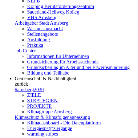
KEFB
Kolping Berufsförderungszentrum
Sauerland-Hellweg Kolleg
VHS Arnsberg
Arbeitgeber Stadt Arnsberg
Was uns ausmacht
Stellenangebote
Ausbildung
Praktika
Job Center
Informationen für Unternehmen
Grundsicherung für Arbeitssuchende
Grundsicherung im Alter und bei Erwerbsminderung
Bildung und Teilhabe
Gemeinschaft & Nachhaltigkeit
zurück
#arnsberg2030
ZIELE
STRATEGIEN
PROJEKTE
Klimagruppe Arnsberg
Klimaschutz & Klimafolgenanpassung
Klimadashboard - Die Datenplattform
Energiespa(r)ziergänge
warming stripes