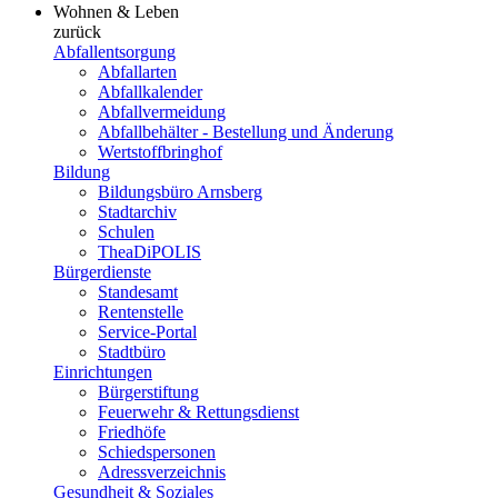
Wohnen & Leben
zurück
Abfallentsorgung
Abfallarten
Abfallkalender
Abfallvermeidung
Abfallbehälter - Bestellung und Änderung
Wertstoffbringhof
Bildung
Bildungsbüro Arnsberg
Stadtarchiv
Schulen
TheaDiPOLIS
Bürgerdienste
Standesamt
Rentenstelle
Service-Portal
Stadtbüro
Einrichtungen
Bürgerstiftung
Feuerwehr & Rettungsdienst
Friedhöfe
Schiedspersonen
Adressverzeichnis
Gesundheit & Soziales