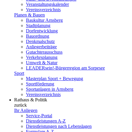
Veranstaltungskalender
Vereinsverzeichnis
Planen & Bauen
Baukultur Arnsberg
Stadtplanung
Dorfentwicklung
Bauordnung
Denkmalschutz
Anliegerbeiträge
Gutachterausschuss
Verkehrsplanung
Umwelt & Natur
LEADERsein!-Bürgerregion am Sorpesee
Sport
Masterplan Sport + Bewegung
Sportförderung
Sportanlagen in Arnsberg
Vereinsverzeichnis
Rathaus & Politik
zurück
Ihr Anliegen
Service-Portal
Dienstleistungen A-Z
Dienstleistungen nach Lebenslagen
Formulare A-Z