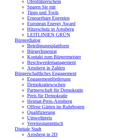
Ofenführerschein
Sparen Sie mit
Tipps und Tools
Erneuerbare Energien
European Energy Award
Hitzeschutz in Arnsberg
LEITLINIEN GRÜN
Bürgerdialog
Beteiligungsplattform
BürgerInnenrat
Kontakt zum Bürgermeister
Beschwerdemanagement
Arnsberg in Zahlen
Bürgerschaftliches Engagement
Engagementförderung
Demokratiewochen
Partnerschaft für Demokratie
Preis für Demokratie
Heimat-Preis-Arnsberg
Offene Gärten im Ruhrbogen
Qualifizierung
Umweltpreis
Vereinsstammtisch
Digitale Stadt
Arnsberg in 2D