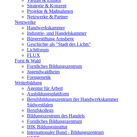
Vielfalt & Einheit
Strategie & Konzept
Projekte & Maßnahmen
Netzwerke & Partner
Netzwerke
Handwerkskammer
Industrie- und Handelskammer
Bürgerstiftung Arnsberg
Geschichte als "Stadt des Lichts"
Lichtforum
FLUX
Forst & Wald
Forstliches Bildungszentrum
Jugendwaldheim
Forstgenetik
Weiterbildung
Agentur für Arbeit
Ausbildungsplattform
Berufsbildungszentrum der Handwerkskammer
Südwestfalen
Berufskollegs
Bildungszentrum des Handels
Forstliches Bildungszentrum
IHK Bildungsinstitut
Internationaler Bund - Bildungszentrum