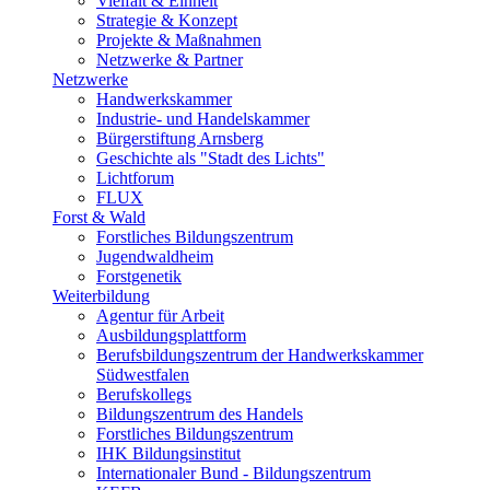
Vielfalt & Einheit
Strategie & Konzept
Projekte & Maßnahmen
Netzwerke & Partner
Netzwerke
Handwerkskammer
Industrie- und Handelskammer
Bürgerstiftung Arnsberg
Geschichte als "Stadt des Lichts"
Lichtforum
FLUX
Forst & Wald
Forstliches Bildungszentrum
Jugendwaldheim
Forstgenetik
Weiterbildung
Agentur für Arbeit
Ausbildungsplattform
Berufsbildungszentrum der Handwerkskammer
Südwestfalen
Berufskollegs
Bildungszentrum des Handels
Forstliches Bildungszentrum
IHK Bildungsinstitut
Internationaler Bund - Bildungszentrum