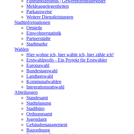
Führungszeugnis | Gewerbezentralregister
Meldeangelegenheiten
Parkausweise
Weitere Dienstleistungen
Stadtinformationen
Ortsteile
Einwohnerstatistik
Partnerstädte
Stadtmarke
Wahlen
Hier wohne ich, hier wähle ich, hier zähle ich!
Erstwahlprofis - Ein Projekt für Erstwähler
Europawahl
Bundestagswahl
Landtagswahl
Kommunalwahlen
Integrationsratswahl
Abteilungen
Standesamt
Stadtplanung
Stadtbüro
Ordnungsamt
Jugendamt
Gebäudemanagement
Bauordnung