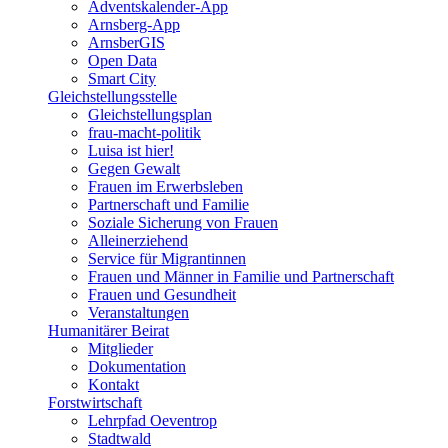
Adventskalender-App
Arnsberg-App
ArnsberGIS
Open Data
Smart City
Gleichstellungsstelle
Gleichstellungsplan
frau-macht-politik
Luisa ist hier!
Gegen Gewalt
Frauen im Erwerbsleben
Partnerschaft und Familie
Soziale Sicherung von Frauen
Alleinerziehend
Service für Migrantinnen
Frauen und Männer in Familie und Partnerschaft
Frauen und Gesundheit
Veranstaltungen
Humanitärer Beirat
Mitglieder
Dokumentation
Kontakt
Forstwirtschaft
Lehrpfad Oeventrop
Stadtwald