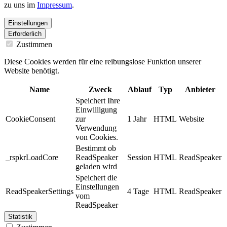
zu uns im
Impressum
.
Einstellungen
Erforderlich
Zustimmen
Diese Cookies werden für eine reibungslose Funktion unserer
Website benötigt.
Name
Zweck
Ablauf
Typ
Anbieter
Speichert Ihre
Einwilligung
CookieConsent
zur
1 Jahr
HTML
Website
Verwendung
von Cookies.
Bestimmt ob
_rspkrLoadCore
ReadSpeaker
Session
HTML
ReadSpeaker
geladen wird
Speichert die
Einstellungen
ReadSpeakerSettings
4 Tage
HTML
ReadSpeaker
vom
ReadSpeaker
Statistik