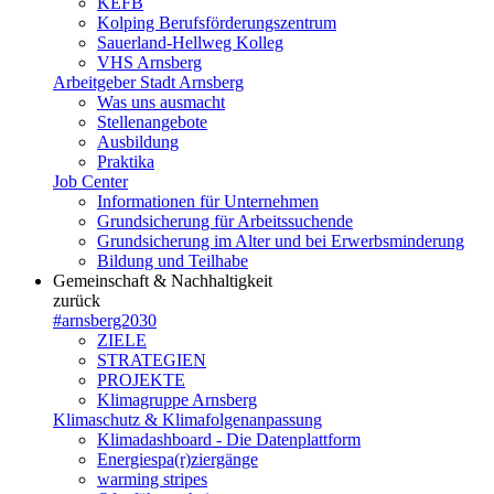
KEFB
Kolping Berufsförderungszentrum
Sauerland-Hellweg Kolleg
VHS Arnsberg
Arbeitgeber Stadt Arnsberg
Was uns ausmacht
Stellenangebote
Ausbildung
Praktika
Job Center
Informationen für Unternehmen
Grundsicherung für Arbeitssuchende
Grundsicherung im Alter und bei Erwerbsminderung
Bildung und Teilhabe
Gemeinschaft & Nachhaltigkeit
zurück
#arnsberg2030
ZIELE
STRATEGIEN
PROJEKTE
Klimagruppe Arnsberg
Klimaschutz & Klimafolgenanpassung
Klimadashboard - Die Datenplattform
Energiespa(r)ziergänge
warming stripes