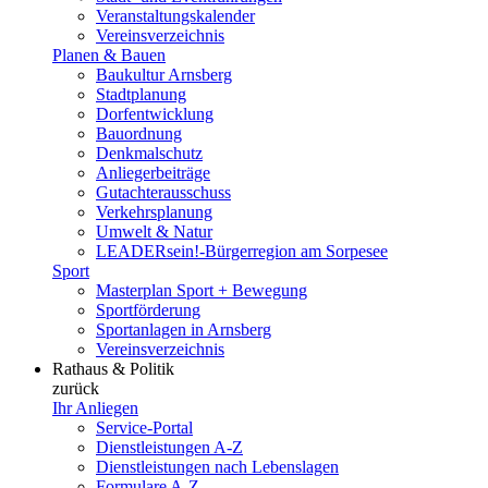
Veranstaltungskalender
Vereinsverzeichnis
Planen & Bauen
Baukultur Arnsberg
Stadtplanung
Dorfentwicklung
Bauordnung
Denkmalschutz
Anliegerbeiträge
Gutachterausschuss
Verkehrsplanung
Umwelt & Natur
LEADERsein!-Bürgerregion am Sorpesee
Sport
Masterplan Sport + Bewegung
Sportförderung
Sportanlagen in Arnsberg
Vereinsverzeichnis
Rathaus & Politik
zurück
Ihr Anliegen
Service-Portal
Dienstleistungen A-Z
Dienstleistungen nach Lebenslagen
Formulare A-Z