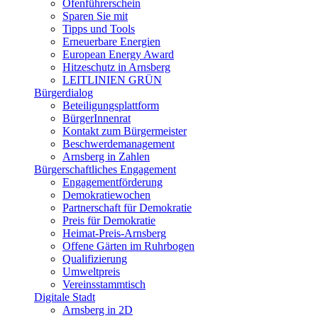
Ofenführerschein
Sparen Sie mit
Tipps und Tools
Erneuerbare Energien
European Energy Award
Hitzeschutz in Arnsberg
LEITLINIEN GRÜN
Bürgerdialog
Beteiligungsplattform
BürgerInnenrat
Kontakt zum Bürgermeister
Beschwerdemanagement
Arnsberg in Zahlen
Bürgerschaftliches Engagement
Engagementförderung
Demokratiewochen
Partnerschaft für Demokratie
Preis für Demokratie
Heimat-Preis-Arnsberg
Offene Gärten im Ruhrbogen
Qualifizierung
Umweltpreis
Vereinsstammtisch
Digitale Stadt
Arnsberg in 2D