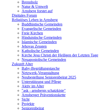
Brennholz
Natur & Umwelt
Arnsberg forstet auf
Digitales Forum
Religiöses Leben in Arnsberg
Buddhistische Gemeinden
Evangelische Gemeinden
Freie Kirchen
Hinduistische Gemeinden
Islamische Gemeinden
Jehovas Zeugen
Katholische Gemeinden
Kirche Jesu Christi der Heiligen der Letzten Tage
Neuapostolische Gemeinden
Zukunft Alter
Baby-Begrüßungstasche
Netzwerk-Veranstaltung
Neubestellung Seniorenbeirat 2025
Unterstützung und Pflege
Aktiv im Alter
"ask - arnsbergs schatzkiste"
Arnsberger Präventionskette
Sicht
Projekte
Seniorenbeirat