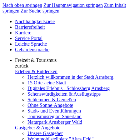
Nach oben springen
Zur Hauptnavigation springen
Zum Inhalt
springen
Zur Suche springen
Nachhaltigkeitsziele
Barrierefreiheit
Karriere
Service Portal
Leichte Sprache
Gebärdensprache
Freizeit & Tourismus
zurück
Erleben & Entdecken
Herzlich willkommen in der Stadt Arnsberg
15 Orte - eine Stadt
Digitales Erlebnis - Schlossberg Arnsberg
Sehenswürdigkeiten & Ausflugstipps
Schlemmen & Genießen
Ohne Sonne-Angebote
Stadt- und Eventführungen
Tourismusregion Sauerland
Naturpark Arnsberger Wald
Gastgeber & Angebote
Unsere Gastgeber
Wohnmobilstellplatz "Altes Feld"