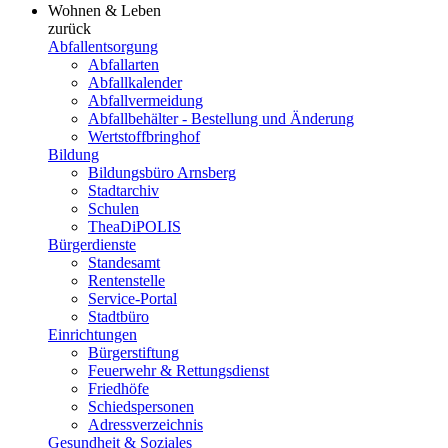
Wohnen & Leben
zurück
Abfallentsorgung
Abfallarten
Abfallkalender
Abfallvermeidung
Abfallbehälter - Bestellung und Änderung
Wertstoffbringhof
Bildung
Bildungsbüro Arnsberg
Stadtarchiv
Schulen
TheaDiPOLIS
Bürgerdienste
Standesamt
Rentenstelle
Service-Portal
Stadtbüro
Einrichtungen
Bürgerstiftung
Feuerwehr & Rettungsdienst
Friedhöfe
Schiedspersonen
Adressverzeichnis
Gesundheit & Soziales