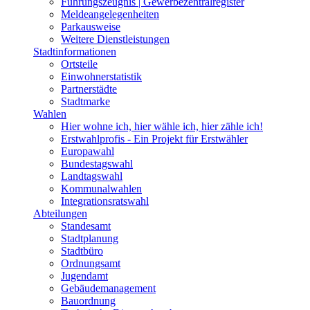
Führungszeugnis | Gewerbezentralregister
Meldeangelegenheiten
Parkausweise
Weitere Dienstleistungen
Stadtinformationen
Ortsteile
Einwohnerstatistik
Partnerstädte
Stadtmarke
Wahlen
Hier wohne ich, hier wähle ich, hier zähle ich!
Erstwahlprofis - Ein Projekt für Erstwähler
Europawahl
Bundestagswahl
Landtagswahl
Kommunalwahlen
Integrationsratswahl
Abteilungen
Standesamt
Stadtplanung
Stadtbüro
Ordnungsamt
Jugendamt
Gebäudemanagement
Bauordnung