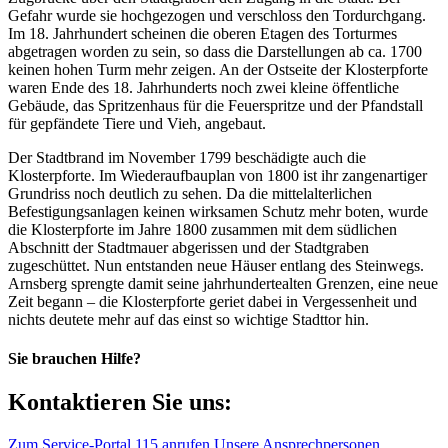
Gefahr wurde sie hochgezogen und verschloss den Tordurchgang.
Im 18. Jahrhundert scheinen die oberen Etagen des Torturmes
abgetragen worden zu sein, so dass die Darstellungen ab ca. 1700
keinen hohen Turm mehr zeigen. An der Ostseite der Klosterpforte
waren Ende des 18. Jahrhunderts noch zwei kleine öffentliche
Gebäude, das Spritzenhaus für die Feuerspritze und der Pfandstall
für gepfändete Tiere und Vieh, angebaut.
Der Stadtbrand im November 1799 beschädigte auch die
Klosterpforte. Im Wiederaufbauplan von 1800 ist ihr zangenartiger
Grundriss noch deutlich zu sehen. Da die mittelalterlichen
Befestigungsanlagen keinen wirksamen Schutz mehr boten, wurde
die Klosterpforte im Jahre 1800 zusammen mit dem südlichen
Abschnitt der Stadtmauer abgerissen und der Stadtgraben
zugeschüttet. Nun entstanden neue Häuser entlang des Steinwegs.
Arnsberg sprengte damit seine jahrhundertealten Grenzen, eine neue
Zeit begann – die Klosterpforte geriet dabei in Vergessenheit und
nichts deutete mehr auf das einst so wichtige Stadttor hin.
Sie brauchen Hilfe?
Kontaktieren Sie uns:
Zum Service-Portal
115 anrufen
Unsere Ansprechpersonen