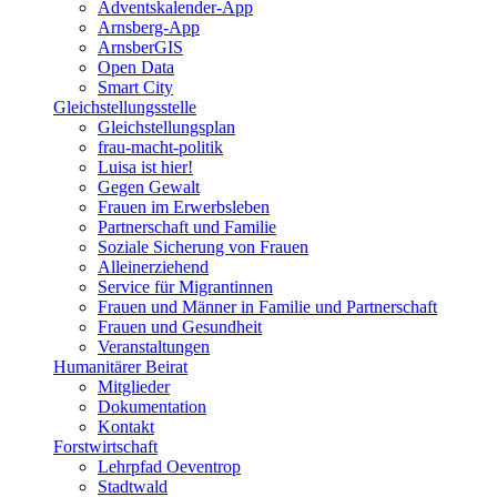
Adventskalender-App
Arnsberg-App
ArnsberGIS
Open Data
Smart City
Gleichstellungsstelle
Gleichstellungsplan
frau-macht-politik
Luisa ist hier!
Gegen Gewalt
Frauen im Erwerbsleben
Partnerschaft und Familie
Soziale Sicherung von Frauen
Alleinerziehend
Service für Migrantinnen
Frauen und Männer in Familie und Partnerschaft
Frauen und Gesundheit
Veranstaltungen
Humanitärer Beirat
Mitglieder
Dokumentation
Kontakt
Forstwirtschaft
Lehrpfad Oeventrop
Stadtwald