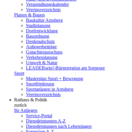
Veranstaltungskalender
Vereinsverzeichnis
Planen & Bauen
Baukultur Arnsberg
Stadtplanung
Dorfentwicklung
Bauordnung
Denkmalschutz
Anliegerbeiträge
Gutachterausschuss
Verkehrsplanung
Umwelt & Natur
LEADERsein!-Bürgerregion am Sorpesee
Sport
Masterplan Sport + Bewegung
Sportförderung
Sportanlagen in Arnsberg
Vereinsverzeichnis
Rathaus & Politik
zurück
Ihr Anliegen
Service-Portal
Dienstleistungen A-Z
Dienstleistungen nach Lebenslagen
Formulare A-Z