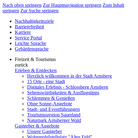
Nach oben springen
Zur Hauptnavigation springen
Zum Inhalt
springen
Zur Suche springen
Nachhaltigkeitsziele
Barrierefreiheit
Karriere
Service Portal
Leichte Sprache
Gebärdensprache
Freizeit & Tourismus
zurück
Erleben & Entdecken
Herzlich willkommen in der Stadt Arnsberg
15 Orte - eine Stadt
Digitales Erlebnis - Schlossberg Arnsberg
Sehenswürdigkeiten & Ausflugstipps
Schlemmen & Genießen
Ohne Sonne-Angebote
Stadt- und Eventführungen
Tourismusregion Sauerland
Naturpark Arnsberger Wald
Gastgeber & Angebote
Unsere Gastgeber
Wohnmobilstellplatz "Altes Feld"