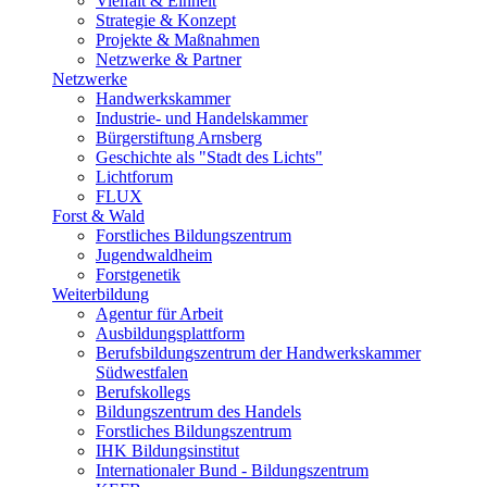
Vielfalt & Einheit
Strategie & Konzept
Projekte & Maßnahmen
Netzwerke & Partner
Netzwerke
Handwerkskammer
Industrie- und Handelskammer
Bürgerstiftung Arnsberg
Geschichte als "Stadt des Lichts"
Lichtforum
FLUX
Forst & Wald
Forstliches Bildungszentrum
Jugendwaldheim
Forstgenetik
Weiterbildung
Agentur für Arbeit
Ausbildungsplattform
Berufsbildungszentrum der Handwerkskammer
Südwestfalen
Berufskollegs
Bildungszentrum des Handels
Forstliches Bildungszentrum
IHK Bildungsinstitut
Internationaler Bund - Bildungszentrum