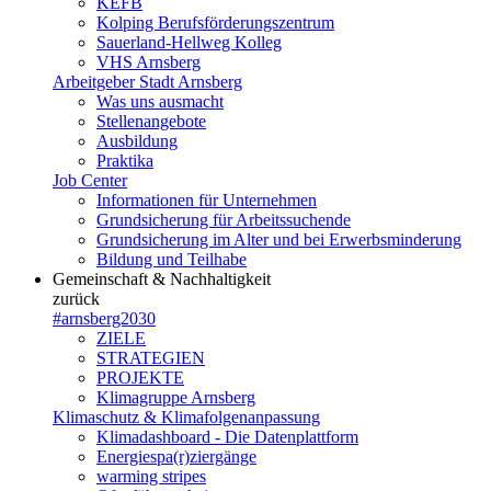
KEFB
Kolping Berufsförderungszentrum
Sauerland-Hellweg Kolleg
VHS Arnsberg
Arbeitgeber Stadt Arnsberg
Was uns ausmacht
Stellenangebote
Ausbildung
Praktika
Job Center
Informationen für Unternehmen
Grundsicherung für Arbeitssuchende
Grundsicherung im Alter und bei Erwerbsminderung
Bildung und Teilhabe
Gemeinschaft & Nachhaltigkeit
zurück
#arnsberg2030
ZIELE
STRATEGIEN
PROJEKTE
Klimagruppe Arnsberg
Klimaschutz & Klimafolgenanpassung
Klimadashboard - Die Datenplattform
Energiespa(r)ziergänge
warming stripes