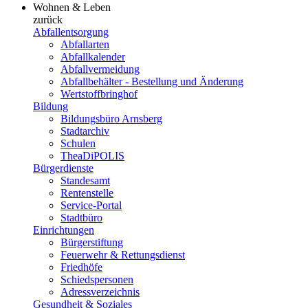
Wohnen & Leben
zurück
Abfallentsorgung
Abfallarten
Abfallkalender
Abfallvermeidung
Abfallbehälter - Bestellung und Änderung
Wertstoffbringhof
Bildung
Bildungsbüro Arnsberg
Stadtarchiv
Schulen
TheaDiPOLIS
Bürgerdienste
Standesamt
Rentenstelle
Service-Portal
Stadtbüro
Einrichtungen
Bürgerstiftung
Feuerwehr & Rettungsdienst
Friedhöfe
Schiedspersonen
Adressverzeichnis
Gesundheit & Soziales