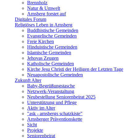
Brennholz
Natur & Umwelt
Arnsberg forstet auf
Digitales Forum
Religiöses Leben in Arnsberg
Buddhistische Gemeinden
Evangelische Gemeinden
Freie Kirchen
Hinduistische Gemeinden
Islamische Gemeinden
Jehovas Zeugen
Katholische Gemeinden
Kirche Jesu Christi der Heiligen der Letzten Tage
Neuapostolische Gemeinden
Zukunft Alter
Baby-Begrüßungstasche
Netzwerk-Veranstaltung
Neubestellung Seniorenbeirat 2025
Unterstützung und Pflege
Aktiv im Alter
"ask - arnsbergs schatzkiste"
Arnsberger Präventionskette
Sicht
Projekte
Seniorenbeirat