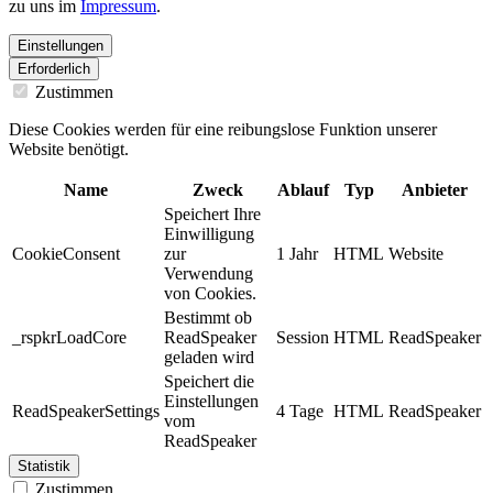
zu uns im
Impressum
.
Einstellungen
Erforderlich
Zustimmen
Diese Cookies werden für eine reibungslose Funktion unserer
Website benötigt.
Name
Zweck
Ablauf
Typ
Anbieter
Speichert Ihre
Einwilligung
CookieConsent
zur
1 Jahr
HTML
Website
Verwendung
von Cookies.
Bestimmt ob
_rspkrLoadCore
ReadSpeaker
Session
HTML
ReadSpeaker
geladen wird
Speichert die
Einstellungen
ReadSpeakerSettings
4 Tage
HTML
ReadSpeaker
vom
ReadSpeaker
Statistik
Zustimmen