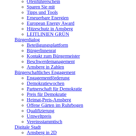
Ofenführerschein
Sparen Sie mit
Tipps und Tools
Erneuerbare Energien
European Energy Award
Hitzeschutz in Arnsberg
LEITLINIEN GRÜN
Bürgerdialog
Beteiligungsplattform
BürgerInnenrat
Kontakt zum Bürgermeister
Beschwerdemanagement
Arnsberg in Zahlen
Bürgerschaftliches Engagement
Engagementförderung
Demokratiewochen
Partnerschaft für Demokratie
Preis für Demokratie
Heimat-Preis-Arnsberg
Offene Gärten im Ruhrbogen
Qualifizierung
Umweltpreis
Vereinsstammtisch
Digitale Stadt
Arnsberg in 2D