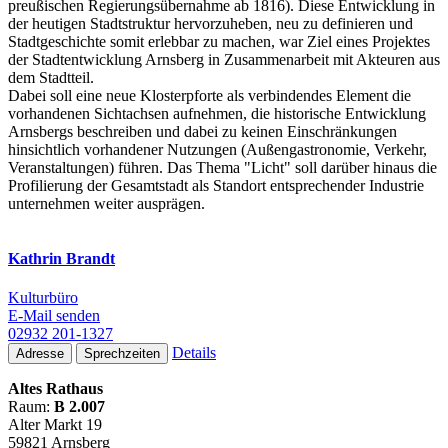
preußischen Regierungs
über
nahme ab 1816). Diese Entwicklung in
der heutigen Stadt
struktur hervorzuheben, neu zu definieren und
Stadt
geschichte somit erlebbar zu machen, war Ziel eines Projektes
der Stadt
ent
wicklung Arnsberg in Zusammen
arbeit mit Akteuren aus
dem Stadtteil.
Dabei soll eine neue Kloster
pforte als verbin
dendes Element die
vorhan
denen Sicht
achsen aufnehmen, die historische Ent
wicklung
Arnsbergs beschreiben und dabei zu keinen Ein
schränkungen
hinsicht
lich vorhandener Nutzungen (Außen
gastronomie, Verkehr,
Veranstal
tungen) führen. Das Thema "Licht" soll darüber hinaus die
Profi
lierung der Gesamt
stadt als Standort entsprechender Industrie
unternehmen weiter ausprägen.
Kathrin Brandt
Kulturbüro
E-Mail senden
02932 201-1327
Details
Adresse
Sprechzeiten
Altes Rathaus
Raum:
B 2.007
Alter Markt 19
59821 Arnsberg