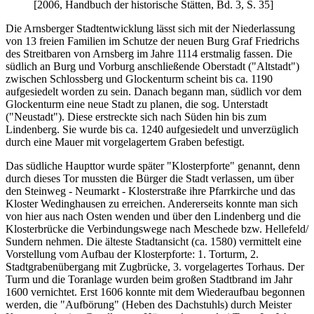
[2006, Handbuch der historische Stätten, Bd. 3, S. 35]
Die Arnsberger Stadtentwicklung lässt sich mit der Niederlassung
von 13 freien Familien im Schutze der neuen Burg Graf Friedrichs
des Streitbaren von Arnsberg im Jahre 1114 erstmalig fassen. Die
südlich an Burg und Vorburg anschließende Oberstadt ("Altstadt")
zwischen Schlossberg und Glockenturm scheint bis ca. 1190
aufgesiedelt worden zu sein. Danach begann man, südlich vor dem
Glockenturm eine neue Stadt zu planen, die sog. Unterstadt
("Neustadt"). Diese erstreckte sich nach Süden hin bis zum
Lindenberg. Sie wurde bis ca. 1240 aufgesiedelt und unverzüglich
durch eine Mauer mit vorgelagertem Graben befestigt.
Das südliche Haupttor wurde später "Klosterpforte" genannt, denn
durch dieses Tor mussten die Bürger die Stadt verlassen, um über
den Steinweg - Neumarkt - Klosterstraße ihre Pfarrkirche und das
Kloster Wedinghausen zu erreichen. Andererseits konnte man sich
von hier aus nach Osten wenden und über den Lindenberg und die
Klosterbrücke die Verbindungswege nach Meschede bzw. Hellefeld/
Sundern nehmen. Die älteste Stadtansicht (ca. 1580) vermittelt eine
Vorstellung vom Aufbau der Klosterpforte: 1. Torturm, 2.
Stadtgrabenübergang mit Zugbrücke, 3. vorgelagertes Torhaus. Der
Turm und die Toranlage wurden beim großen Stadtbrand im Jahr
1600 vernichtet. Erst 1606 konnte mit dem Wiederaufbau begonnen
werden, die "Aufbörung" (Heben des Dachstuhls) durch Meister