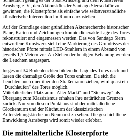
Schließlich gelang es der Stadt Arnsberg und dem Kunstverein
Arnsberg e. V., den Aktionskünstler Santiago Sierra dafür zu
gewinnen, die Klosterpforte als einfache wie selbstverständliche
künstlerische Intervention im Raum darzustellen.
Auf der Grundlage einer gründlichen Aktenrecherche historischer
Pläne, Karten und Zeichnungen konnte die exakte Lage des Tores
rekonstruiert und eingemessen werden. Das von Santiago Sierra
entworfene Kunstwerk sieht eine Markierung des Grundrisses der
historischen Pforte mittels LED-Strahlern in einem Abstand von
jeweils 1,5 Metern vor. An Stellen der heutigen Bebauung werden
die Leuchten ausgespart.
Insgesamt 34 Bodenleuchten bilden die Lage des Tores nach und
lassen die ehemalige Größe des Tores erahnen. Da sich die
Leuchten auch quer über den Straßenraum ziehen, wird quasi ein
"Durchlaufen" des Tores möglich.
Mittelalterlicher Platzraum "Alter Markt" und "Steinweg" als
Übergang zum Klassizismus erhalten ihre natürlichen Grenzen
zurück. Nur von diesem Punkt aus sind der mittelalterliche
Glockenturm und der Kirchturm der klassizistischen
Auferstehungskirche am Neumarkt zu sehen. Die geschichtliche
Entwicklung Arnsbergs wird somit wieder erlebbar.
Die mittelalterliche Klosterpforte