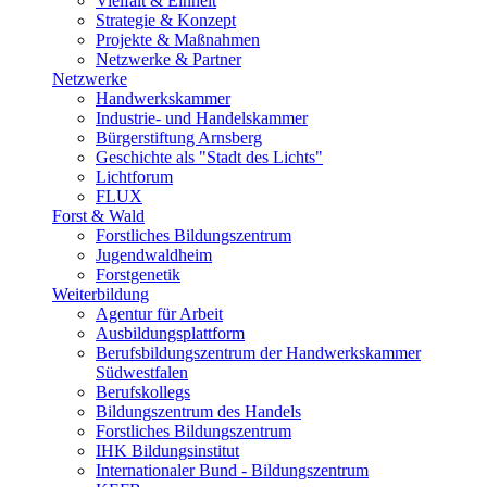
Vielfalt & Einheit
Strategie & Konzept
Projekte & Maßnahmen
Netzwerke & Partner
Netzwerke
Handwerkskammer
Industrie- und Handelskammer
Bürgerstiftung Arnsberg
Geschichte als "Stadt des Lichts"
Lichtforum
FLUX
Forst & Wald
Forstliches Bildungszentrum
Jugendwaldheim
Forstgenetik
Weiterbildung
Agentur für Arbeit
Ausbildungsplattform
Berufsbildungszentrum der Handwerkskammer
Südwestfalen
Berufskollegs
Bildungszentrum des Handels
Forstliches Bildungszentrum
IHK Bildungsinstitut
Internationaler Bund - Bildungszentrum