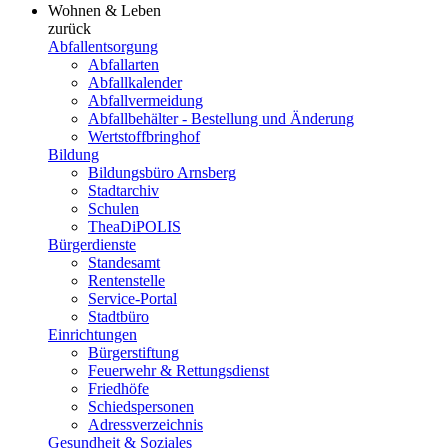
Wohnen & Leben
zurück
Abfallentsorgung
Abfallarten
Abfallkalender
Abfallvermeidung
Abfallbehälter - Bestellung und Änderung
Wertstoffbringhof
Bildung
Bildungsbüro Arnsberg
Stadtarchiv
Schulen
TheaDiPOLIS
Bürgerdienste
Standesamt
Rentenstelle
Service-Portal
Stadtbüro
Einrichtungen
Bürgerstiftung
Feuerwehr & Rettungsdienst
Friedhöfe
Schiedspersonen
Adressverzeichnis
Gesundheit & Soziales