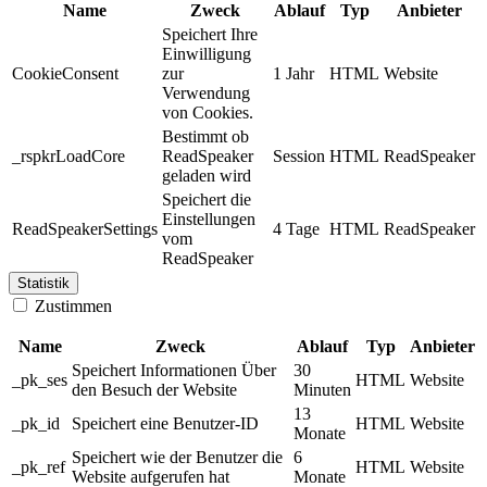
Name
Zweck
Ablauf
Typ
Anbieter
Speichert Ihre
Einwilligung
CookieConsent
zur
1 Jahr
HTML
Website
Verwendung
von Cookies.
Bestimmt ob
_rspkrLoadCore
ReadSpeaker
Session
HTML
ReadSpeaker
geladen wird
Speichert die
Einstellungen
ReadSpeakerSettings
4 Tage
HTML
ReadSpeaker
vom
ReadSpeaker
Statistik
Zustimmen
Name
Zweck
Ablauf
Typ
Anbieter
Speichert Informationen Über
30
_pk_ses
HTML
Website
den Besuch der Website
Minuten
13
_pk_id
Speichert eine Benutzer-ID
HTML
Website
Monate
Speichert wie der Benutzer die
6
_pk_ref
HTML
Website
Website aufgerufen hat
Monate