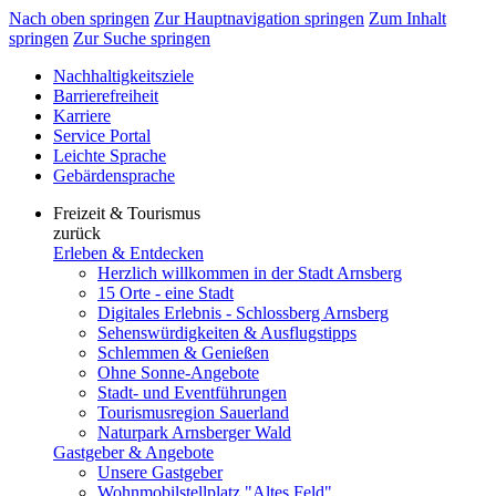
Nach oben springen
Zur Hauptnavigation springen
Zum Inhalt
springen
Zur Suche springen
Nachhaltigkeitsziele
Barrierefreiheit
Karriere
Service Portal
Leichte Sprache
Gebärdensprache
Freizeit & Tourismus
zurück
Erleben & Entdecken
Herzlich willkommen in der Stadt Arnsberg
15 Orte - eine Stadt
Digitales Erlebnis - Schlossberg Arnsberg
Sehenswürdigkeiten & Ausflugstipps
Schlemmen & Genießen
Ohne Sonne-Angebote
Stadt- und Eventführungen
Tourismusregion Sauerland
Naturpark Arnsberger Wald
Gastgeber & Angebote
Unsere Gastgeber
Wohnmobilstellplatz "Altes Feld"