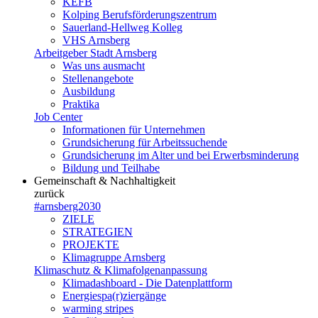
KEFB
Kolping Berufsförderungszentrum
Sauerland-Hellweg Kolleg
VHS Arnsberg
Arbeitgeber Stadt Arnsberg
Was uns ausmacht
Stellenangebote
Ausbildung
Praktika
Job Center
Informationen für Unternehmen
Grundsicherung für Arbeitssuchende
Grundsicherung im Alter und bei Erwerbsminderung
Bildung und Teilhabe
Gemeinschaft & Nachhaltigkeit
zurück
#arnsberg2030
ZIELE
STRATEGIEN
PROJEKTE
Klimagruppe Arnsberg
Klimaschutz & Klimafolgenanpassung
Klimadashboard - Die Datenplattform
Energiespa(r)ziergänge
warming stripes