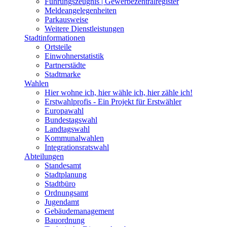
Führungszeugnis | Gewerbezentralregister
Meldeangelegenheiten
Parkausweise
Weitere Dienstleistungen
Stadtinformationen
Ortsteile
Einwohnerstatistik
Partnerstädte
Stadtmarke
Wahlen
Hier wohne ich, hier wähle ich, hier zähle ich!
Erstwahlprofis - Ein Projekt für Erstwähler
Europawahl
Bundestagswahl
Landtagswahl
Kommunalwahlen
Integrationsratswahl
Abteilungen
Standesamt
Stadtplanung
Stadtbüro
Ordnungsamt
Jugendamt
Gebäudemanagement
Bauordnung