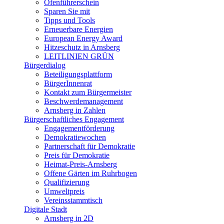
Ofenführerschein
Sparen Sie mit
Tipps und Tools
Erneuerbare Energien
European Energy Award
Hitzeschutz in Arnsberg
LEITLINIEN GRÜN
Bürgerdialog
Beteiligungsplattform
BürgerInnenrat
Kontakt zum Bürgermeister
Beschwerdemanagement
Arnsberg in Zahlen
Bürgerschaftliches Engagement
Engagementförderung
Demokratiewochen
Partnerschaft für Demokratie
Preis für Demokratie
Heimat-Preis-Arnsberg
Offene Gärten im Ruhrbogen
Qualifizierung
Umweltpreis
Vereinsstammtisch
Digitale Stadt
Arnsberg in 2D