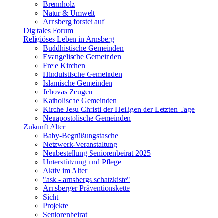
Brennholz
Natur & Umwelt
Arnsberg forstet auf
Digitales Forum
Religiöses Leben in Arnsberg
Buddhistische Gemeinden
Evangelische Gemeinden
Freie Kirchen
Hinduistische Gemeinden
Islamische Gemeinden
Jehovas Zeugen
Katholische Gemeinden
Kirche Jesu Christi der Heiligen der Letzten Tage
Neuapostolische Gemeinden
Zukunft Alter
Baby-Begrüßungstasche
Netzwerk-Veranstaltung
Neubestellung Seniorenbeirat 2025
Unterstützung und Pflege
Aktiv im Alter
"ask - arnsbergs schatzkiste"
Arnsberger Präventionskette
Sicht
Projekte
Seniorenbeirat