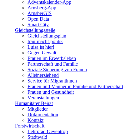
Adventskalender-App
Arnsberg-App
ArnsberGIS
Open Data
Smart City
Gleichstellungsstelle
Gleichstellungsplan
frau-macht-politik
Luisa ist hier!
Gegen Gewalt
Frauen im Erwerbsleben
Partnerschaft und Familie
Soziale Sicherung von Frauen
Alleinerziehend
Service für Migrantinnen
Frauen und Männer in Familie und Partnerschaft
Frauen und Gesundheit
Veranstaltungen
Humanitärer Beirat
Mitglieder
Dokumentation
Kontakt
Forstwirtschaft
Lehrpfad Oeventrop
Stadtwald