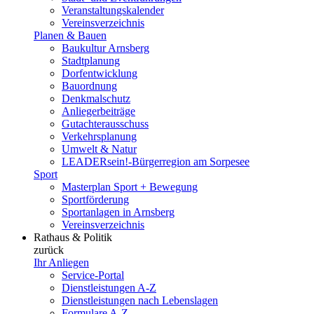
Veranstaltungskalender
Vereinsverzeichnis
Planen & Bauen
Baukultur Arnsberg
Stadtplanung
Dorfentwicklung
Bauordnung
Denkmalschutz
Anliegerbeiträge
Gutachterausschuss
Verkehrsplanung
Umwelt & Natur
LEADERsein!-Bürgerregion am Sorpesee
Sport
Masterplan Sport + Bewegung
Sportförderung
Sportanlagen in Arnsberg
Vereinsverzeichnis
Rathaus & Politik
zurück
Ihr Anliegen
Service-Portal
Dienstleistungen A-Z
Dienstleistungen nach Lebenslagen
Formulare A-Z