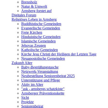
Brennholz
Natur & Umwelt
Arnsberg forstet auf
Digitales Forum
Religiöses Leben in Arnsberg
Buddhistische Gemeinden
Evangelische Gemeinden
Freie Kirchen
Hinduistische Gemeinden
Islamische Gemeinden
Jehovas Zeugen
Katholische Gemeinden
Kirche Jesu Christi der Heiligen der Letzten Tage
Neuapostolische Gemeinden
Zukunft Alter
Baby-Begrüßungstasche
Netzwerk-Veranstaltung
Neubestellung Seniorenbeirat 2025
Unterstützung und Pflege
Aktiv im Alter
"ask - arnsbergs schatzkiste"
Arnsberger Präventionskette
Sicht
Projekte
Seniorenbeirat