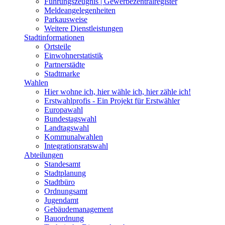
Führungszeugnis | Gewerbezentralregister
Meldeangelegenheiten
Parkausweise
Weitere Dienstleistungen
Stadtinformationen
Ortsteile
Einwohnerstatistik
Partnerstädte
Stadtmarke
Wahlen
Hier wohne ich, hier wähle ich, hier zähle ich!
Erstwahlprofis - Ein Projekt für Erstwähler
Europawahl
Bundestagswahl
Landtagswahl
Kommunalwahlen
Integrationsratswahl
Abteilungen
Standesamt
Stadtplanung
Stadtbüro
Ordnungsamt
Jugendamt
Gebäudemanagement
Bauordnung