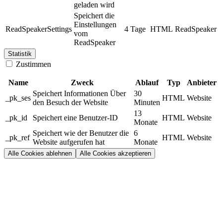
geladen wird
Speichert die
Einstellungen
ReadSpeakerSettings
4 Tage
HTML
ReadSpeaker
vom
ReadSpeaker
Statistik
Zustimmen
Name
Zweck
Ablauf
Typ
Anbieter
Speichert Informationen Über
30
_pk_ses
HTML
Website
den Besuch der Website
Minuten
13
_pk_id
Speichert eine Benutzer-ID
HTML
Website
Monate
Speichert wie der Benutzer die
6
_pk_ref
HTML
Website
Website aufgerufen hat
Monate
Alle Cookies ablehnen
Alle Cookies akzeptieren