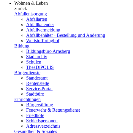
Wohnen & Leben
zurück
Abfallentsorgung
Abfallarten
Abfallkalender
Abfallvermeidung
Abfallbehälter - Bestellung und Änderung
Wertstoffbringhof
Bildung
Bildungsbüro Arnsberg
Stadtarchiv
Schulen
TheaDiPOLIS
Bürgerdienste
Standesamt
Rentenstelle
Service-Portal
Stadtbüro
Einrichtungen
Bürgerstiftung
Feuerwehr & Rettungsdienst
Friedhöfe
Schiedspersonen
Adressverzeichnis
Gesundheit & Soziales