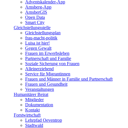
Adventskalender-App
Arnsberg-App
ArnsberGIS
Open Data
Smart City
Gleichstellungsstelle
Gleichstellungsplan
frau-macht-politik
Luisa ist hier!
Gegen Gewalt
Frauen im Erwerbsleben
Partnerschaft und Familie
Soziale Sicherung von Frauen
Alleinerziehend
Service für Migrantinnen
Frauen und Männer in Familie und Partnerschaft
Frauen und Gesundheit
Veranstaltungen
Humanitärer Beirat
Mitglieder
Dokumentation
Kontakt
Forstwirtschaft
Lehrpfad Oeventrop
Stadtwald