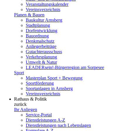
Veranstaltungskalender
Vereinsverzeichnis
Planen & Bauen
Baukultur Arnsberg
Stadtplanung
Dorfentwicklung
Bauordnung
Denkmalschutz
Anliegerbeiträge
Gutachterausschuss
Verkehrsplanung
Umwelt & Natur
LEADERsein!-Bürgerregion am Sorpesee
Sport
Masterplan Sport + Bewegung
Sportförderung
Sportanlagen in Arnsberg
Vereinsverzeichnis
Rathaus & Politik
zurück
Ihr Anliegen
Service-Portal
Dienstleistungen A-Z
Dienstleistungen nach Lebenslagen
Formulare A-Z