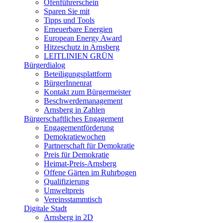
Ofenführerschein
Sparen Sie mit
Tipps und Tools
Erneuerbare Energien
European Energy Award
Hitzeschutz in Arnsberg
LEITLINIEN GRÜN
Bürgerdialog
Beteiligungsplattform
BürgerInnenrat
Kontakt zum Bürgermeister
Beschwerdemanagement
Arnsberg in Zahlen
Bürgerschaftliches Engagement
Engagementförderung
Demokratiewochen
Partnerschaft für Demokratie
Preis für Demokratie
Heimat-Preis-Arnsberg
Offene Gärten im Ruhrbogen
Qualifizierung
Umweltpreis
Vereinsstammtisch
Digitale Stadt
Arnsberg in 2D