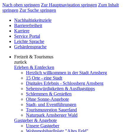
Nach oben springen
Zur Hauptnavigation springen
Zum Inhalt
springen
Zur Suche springen
Nachhaltigkeitsziele
Barrierefreiheit
Karriere
Service Portal
Leichte Sprache
Gebärdensprache
Freizeit & Tourismus
zurück
Erleben & Entdecken
Herzlich willkommen in der Stadt Arnsberg
15 Orte - eine Stadt
Digitales Erlebnis - Schlossberg Arnsberg
Sehenswürdigkeiten & Ausflugstipps
Schlemmen & Genießen
Ohne Sonne-Angebote
Stadt- und Eventführungen
Tourismusregion Sauerland
Naturpark Arnsberger Wald
Gastgeber & Angebote
Unsere Gastgeber
Wohnmobilstellplatz "Altes Feld"