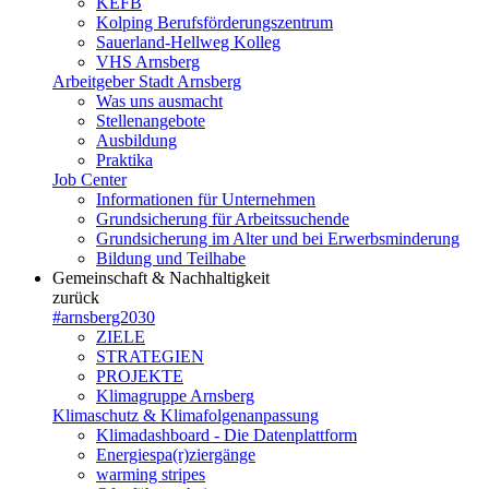
KEFB
Kolping Berufsförderungszentrum
Sauerland-Hellweg Kolleg
VHS Arnsberg
Arbeitgeber Stadt Arnsberg
Was uns ausmacht
Stellenangebote
Ausbildung
Praktika
Job Center
Informationen für Unternehmen
Grundsicherung für Arbeitssuchende
Grundsicherung im Alter und bei Erwerbsminderung
Bildung und Teilhabe
Gemeinschaft & Nachhaltigkeit
zurück
#arnsberg2030
ZIELE
STRATEGIEN
PROJEKTE
Klimagruppe Arnsberg
Klimaschutz & Klimafolgenanpassung
Klimadashboard - Die Datenplattform
Energiespa(r)ziergänge
warming stripes