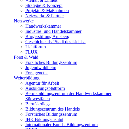
Vielfalt & Einheit
Strategie & Konzept
Projekte & Maßnahmen
Netzwerke & Partner
Netzwerke
Handwerkskammer
Industrie- und Handelskammer
Bürgerstiftung Arnsberg
Geschichte als "Stadt des Lichts"
Lichtforum
FLUX
Forst & Wald
Forstliches Bildungszentrum
Jugendwaldheim
Forstgenetik
Weiterbildung
Agentur für Arbeit
Ausbildungsplattform
Berufsbildungszentrum der Handwerkskammer
Südwestfalen
Berufskollegs
Bildungszentrum des Handels
Forstliches Bildungszentrum
IHK Bildungsinstitut
Internationaler Bund - Bildungszentrum