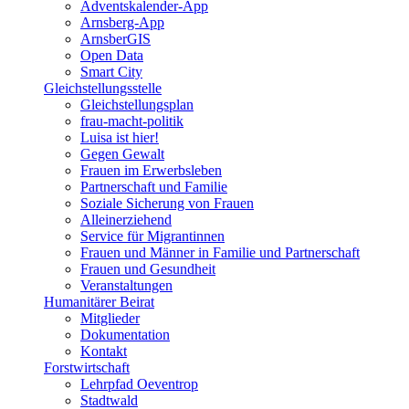
Adventskalender-App
Arnsberg-App
ArnsberGIS
Open Data
Smart City
Gleichstellungsstelle
Gleichstellungsplan
frau-macht-politik
Luisa ist hier!
Gegen Gewalt
Frauen im Erwerbsleben
Partnerschaft und Familie
Soziale Sicherung von Frauen
Alleinerziehend
Service für Migrantinnen
Frauen und Männer in Familie und Partnerschaft
Frauen und Gesundheit
Veranstaltungen
Humanitärer Beirat
Mitglieder
Dokumentation
Kontakt
Forstwirtschaft
Lehrpfad Oeventrop
Stadtwald