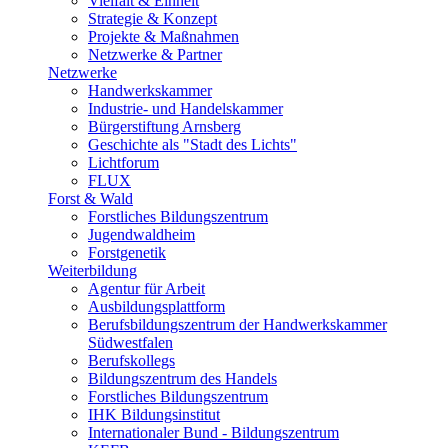
Vielfalt & Einheit
Strategie & Konzept
Projekte & Maßnahmen
Netzwerke & Partner
Netzwerke
Handwerkskammer
Industrie- und Handelskammer
Bürgerstiftung Arnsberg
Geschichte als "Stadt des Lichts"
Lichtforum
FLUX
Forst & Wald
Forstliches Bildungszentrum
Jugendwaldheim
Forstgenetik
Weiterbildung
Agentur für Arbeit
Ausbildungsplattform
Berufsbildungszentrum der Handwerkskammer
Südwestfalen
Berufskollegs
Bildungszentrum des Handels
Forstliches Bildungszentrum
IHK Bildungsinstitut
Internationaler Bund - Bildungszentrum