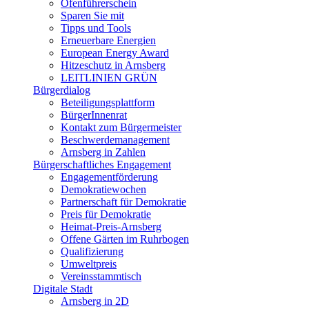
Ofenführerschein
Sparen Sie mit
Tipps und Tools
Erneuerbare Energien
European Energy Award
Hitzeschutz in Arnsberg
LEITLINIEN GRÜN
Bürgerdialog
Beteiligungsplattform
BürgerInnenrat
Kontakt zum Bürgermeister
Beschwerdemanagement
Arnsberg in Zahlen
Bürgerschaftliches Engagement
Engagementförderung
Demokratiewochen
Partnerschaft für Demokratie
Preis für Demokratie
Heimat-Preis-Arnsberg
Offene Gärten im Ruhrbogen
Qualifizierung
Umweltpreis
Vereinsstammtisch
Digitale Stadt
Arnsberg in 2D