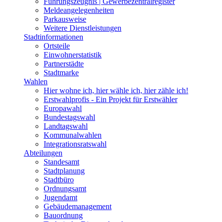
Führungszeugnis | Gewerbezentralregister
Meldeangelegenheiten
Parkausweise
Weitere Dienstleistungen
Stadtinformationen
Ortsteile
Einwohnerstatistik
Partnerstädte
Stadtmarke
Wahlen
Hier wohne ich, hier wähle ich, hier zähle ich!
Erstwahlprofis - Ein Projekt für Erstwähler
Europawahl
Bundestagswahl
Landtagswahl
Kommunalwahlen
Integrationsratswahl
Abteilungen
Standesamt
Stadtplanung
Stadtbüro
Ordnungsamt
Jugendamt
Gebäudemanagement
Bauordnung