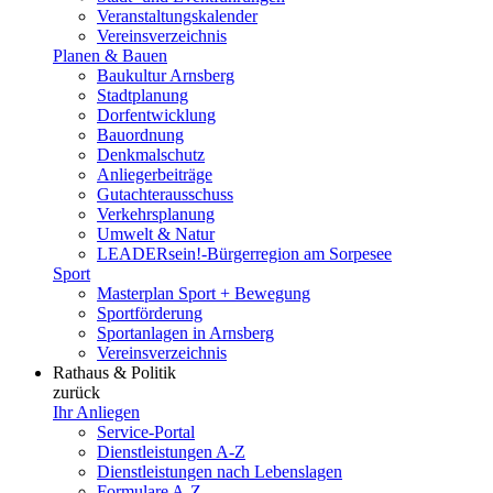
Veranstaltungskalender
Vereinsverzeichnis
Planen & Bauen
Baukultur Arnsberg
Stadtplanung
Dorfentwicklung
Bauordnung
Denkmalschutz
Anliegerbeiträge
Gutachterausschuss
Verkehrsplanung
Umwelt & Natur
LEADERsein!-Bürgerregion am Sorpesee
Sport
Masterplan Sport + Bewegung
Sportförderung
Sportanlagen in Arnsberg
Vereinsverzeichnis
Rathaus & Politik
zurück
Ihr Anliegen
Service-Portal
Dienstleistungen A-Z
Dienstleistungen nach Lebenslagen
Formulare A-Z