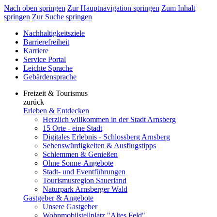
Nach oben springen
Zur Hauptnavigation springen
Zum Inhalt
springen
Zur Suche springen
Nachhaltigkeitsziele
Barrierefreiheit
Karriere
Service Portal
Leichte Sprache
Gebärdensprache
Freizeit & Tourismus
zurück
Erleben & Entdecken
Herzlich willkommen in der Stadt Arnsberg
15 Orte - eine Stadt
Digitales Erlebnis - Schlossberg Arnsberg
Sehenswürdigkeiten & Ausflugstipps
Schlemmen & Genießen
Ohne Sonne-Angebote
Stadt- und Eventführungen
Tourismusregion Sauerland
Naturpark Arnsberger Wald
Gastgeber & Angebote
Unsere Gastgeber
Wohnmobilstellplatz "Altes Feld"