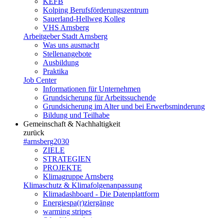
KEFB
Kolping Berufsförderungszentrum
Sauerland-Hellweg Kolleg
VHS Arnsberg
Arbeitgeber Stadt Arnsberg
Was uns ausmacht
Stellenangebote
Ausbildung
Praktika
Job Center
Informationen für Unternehmen
Grundsicherung für Arbeitssuchende
Grundsicherung im Alter und bei Erwerbsminderung
Bildung und Teilhabe
Gemeinschaft & Nachhaltigkeit
zurück
#arnsberg2030
ZIELE
STRATEGIEN
PROJEKTE
Klimagruppe Arnsberg
Klimaschutz & Klimafolgenanpassung
Klimadashboard - Die Datenplattform
Energiespa(r)ziergänge
warming stripes