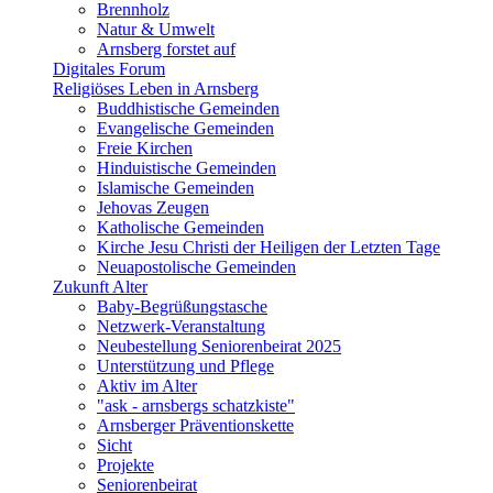
Brennholz
Natur & Umwelt
Arnsberg forstet auf
Digitales Forum
Religiöses Leben in Arnsberg
Buddhistische Gemeinden
Evangelische Gemeinden
Freie Kirchen
Hinduistische Gemeinden
Islamische Gemeinden
Jehovas Zeugen
Katholische Gemeinden
Kirche Jesu Christi der Heiligen der Letzten Tage
Neuapostolische Gemeinden
Zukunft Alter
Baby-Begrüßungstasche
Netzwerk-Veranstaltung
Neubestellung Seniorenbeirat 2025
Unterstützung und Pflege
Aktiv im Alter
"ask - arnsbergs schatzkiste"
Arnsberger Präventionskette
Sicht
Projekte
Seniorenbeirat