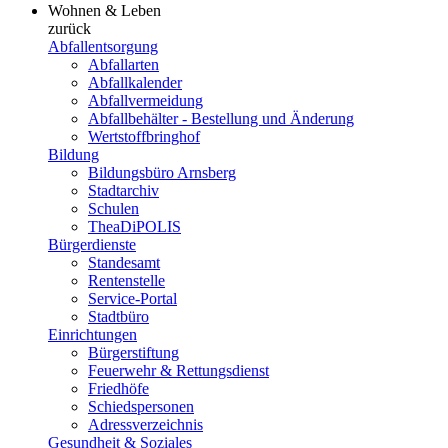
Wohnen & Leben
zurück
Abfallentsorgung
Abfallarten
Abfallkalender
Abfallvermeidung
Abfallbehälter - Bestellung und Änderung
Wertstoffbringhof
Bildung
Bildungsbüro Arnsberg
Stadtarchiv
Schulen
TheaDiPOLIS
Bürgerdienste
Standesamt
Rentenstelle
Service-Portal
Stadtbüro
Einrichtungen
Bürgerstiftung
Feuerwehr & Rettungsdienst
Friedhöfe
Schiedspersonen
Adressverzeichnis
Gesundheit & Soziales