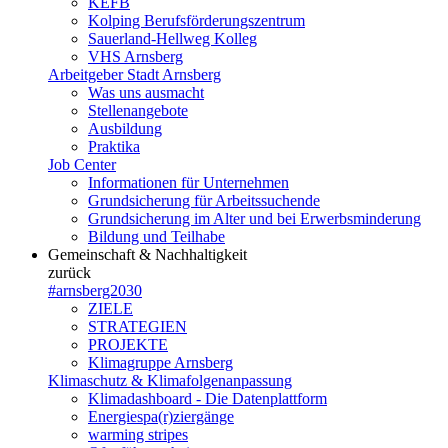
KEFB
Kolping Berufsförderungszentrum
Sauerland-Hellweg Kolleg
VHS Arnsberg
Arbeitgeber Stadt Arnsberg
Was uns ausmacht
Stellenangebote
Ausbildung
Praktika
Job Center
Informationen für Unternehmen
Grundsicherung für Arbeitssuchende
Grundsicherung im Alter und bei Erwerbsminderung
Bildung und Teilhabe
Gemeinschaft & Nachhaltigkeit
zurück
#arnsberg2030
ZIELE
STRATEGIEN
PROJEKTE
Klimagruppe Arnsberg
Klimaschutz & Klimafolgenanpassung
Klimadashboard - Die Datenplattform
Energiespa(r)ziergänge
warming stripes