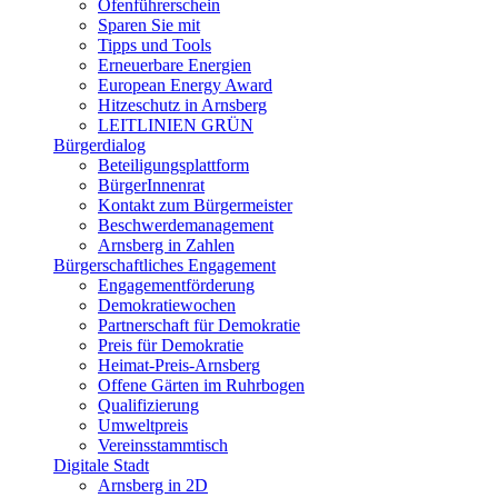
Ofenführerschein
Sparen Sie mit
Tipps und Tools
Erneuerbare Energien
European Energy Award
Hitzeschutz in Arnsberg
LEITLINIEN GRÜN
Bürgerdialog
Beteiligungsplattform
BürgerInnenrat
Kontakt zum Bürgermeister
Beschwerdemanagement
Arnsberg in Zahlen
Bürgerschaftliches Engagement
Engagementförderung
Demokratiewochen
Partnerschaft für Demokratie
Preis für Demokratie
Heimat-Preis-Arnsberg
Offene Gärten im Ruhrbogen
Qualifizierung
Umweltpreis
Vereinsstammtisch
Digitale Stadt
Arnsberg in 2D