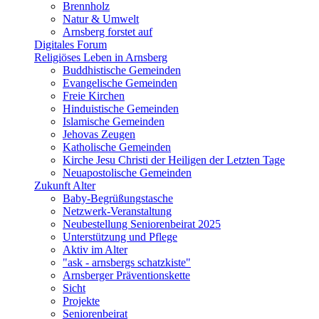
Brennholz
Natur & Umwelt
Arnsberg forstet auf
Digitales Forum
Religiöses Leben in Arnsberg
Buddhistische Gemeinden
Evangelische Gemeinden
Freie Kirchen
Hinduistische Gemeinden
Islamische Gemeinden
Jehovas Zeugen
Katholische Gemeinden
Kirche Jesu Christi der Heiligen der Letzten Tage
Neuapostolische Gemeinden
Zukunft Alter
Baby-Begrüßungstasche
Netzwerk-Veranstaltung
Neubestellung Seniorenbeirat 2025
Unterstützung und Pflege
Aktiv im Alter
"ask - arnsbergs schatzkiste"
Arnsberger Präventionskette
Sicht
Projekte
Seniorenbeirat