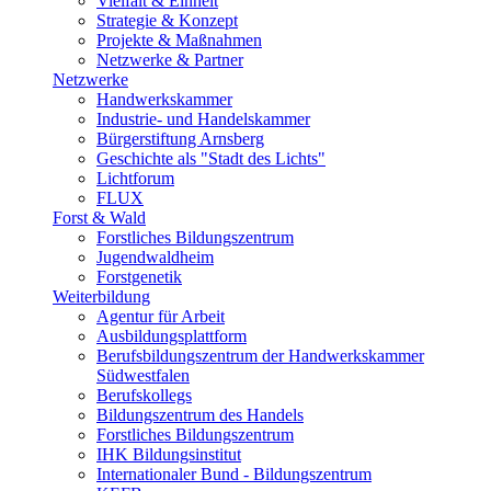
Vielfalt & Einheit
Strategie & Konzept
Projekte & Maßnahmen
Netzwerke & Partner
Netzwerke
Handwerkskammer
Industrie- und Handelskammer
Bürgerstiftung Arnsberg
Geschichte als "Stadt des Lichts"
Lichtforum
FLUX
Forst & Wald
Forstliches Bildungszentrum
Jugendwaldheim
Forstgenetik
Weiterbildung
Agentur für Arbeit
Ausbildungsplattform
Berufsbildungszentrum der Handwerkskammer
Südwestfalen
Berufskollegs
Bildungszentrum des Handels
Forstliches Bildungszentrum
IHK Bildungsinstitut
Internationaler Bund - Bildungszentrum