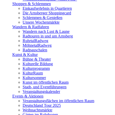
Shoppen & Schlemmen
Einkaufserlebnis in Quartieren
Die Arnsberger Shoppingcard
Schlemmen & Genießen
Unsere Wochenmärkte
Wandern & Radfahren
Wandern nach Lust & Laune
Radtouren in und um Arnsberg
RuhrtalRadweg
MöhnetalRadweg
Radpauschalen
Kunst & Kultur
Bühne & Theater
Kulturelle Bildung
Kulturprogramm
KulturRaum
Kultursommer
Kunst im öffentlichen Raum
Stadt- und Eventführungen
Veranstaltungskalender
Events & Aktionen
Veranstaltungsflächen im öffentlichen Raum
Deutschland Tour 2025
Weihnachtsmärkte
Gärten im Ruhrbogen