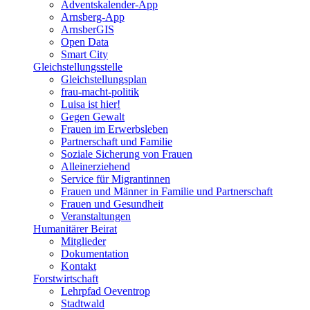
Adventskalender-App
Arnsberg-App
ArnsberGIS
Open Data
Smart City
Gleichstellungsstelle
Gleichstellungsplan
frau-macht-politik
Luisa ist hier!
Gegen Gewalt
Frauen im Erwerbsleben
Partnerschaft und Familie
Soziale Sicherung von Frauen
Alleinerziehend
Service für Migrantinnen
Frauen und Männer in Familie und Partnerschaft
Frauen und Gesundheit
Veranstaltungen
Humanitärer Beirat
Mitglieder
Dokumentation
Kontakt
Forstwirtschaft
Lehrpfad Oeventrop
Stadtwald