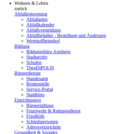
Wohnen & Leben
zurück
Abfallentsorgung
Abfallarten
Abfallkalender
Abfallvermeidung
Abfallbehälter - Bestellung und Änderung
Wertstoffbringhof
Bildung
Bildungsbüro Arnsberg
Stadtarchiv
Schulen
TheaDiPOLIS
Bürgerdienste
Standesamt
Rentenstelle
Service-Portal
Stadtbüro
Einrichtungen
Bürgerstiftung
Feuerwehr & Rettungsdienst
Friedhöfe
Schiedspersonen
Adressverzeichnis
Gesundheit & Soziales