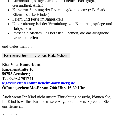
Elternbildungsangebote zu den Themen Pädagogik,
Gesundheit, Alltag
Kurse zur Stärkung der Erziehungskompetenz (z.B. Starke
Eltern – starke Kinder)
Feiern und Feste im Jahreskreis
Unterstützung bei der Vermittlung von Kindertagespflege und
Babysittern
Immer ein offenes Ohr bei allen Themen, die das alltägliche
Leben betreffen
und vieles mehr…
Familienzentrum im Bremers Park, Neheim
Kita Villa Kunterbunt
Kapellenstraße 16
59755 Arnsberg
Tel. 02932-701741
kigavillakunterbunt.neheim@​arnsberg.de
Öffnungszeiten:Mo-Fr von 7:00 Uhr- 16:30 Uhr
Auch wenn Ihr Kind nicht unsere Einrichtung besucht, können Sie,
Ihr Kind bzw. Ihre Familie unsere Angebote nutzen. Sprechen Sie
uns gerne an.