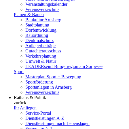
Veranstaltungskalender
Vereinsverzeichnis
Planen & Bauen
Baukultur Arnsberg
Stadtplanung
Dorfentwicklung
Bauordnung
Denkmalschutz
Anliegerbeiträge
Gutachterausschuss
Verkehrsplanung
Umwelt & Natur
LEADERsein!-Bürgerregion am Sorpesee
Sport
Masterplan Sport + Bewegung
Sportförderung
Sportanlagen in Arnsberg
Vereinsverzeichnis
Rathaus & Politik
zurück
Ihr Anliegen
Service-Portal
Dienstleistungen A-Z
Dienstleistungen nach Lebenslagen
Formulare A-Z