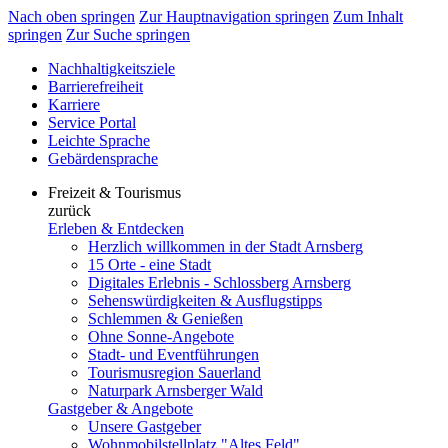
Nach oben springen
Zur Hauptnavigation springen
Zum Inhalt
springen
Zur Suche springen
Nachhaltigkeitsziele
Barrierefreiheit
Karriere
Service Portal
Leichte Sprache
Gebärdensprache
Freizeit & Tourismus
zurück
Erleben & Entdecken
Herzlich willkommen in der Stadt Arnsberg
15 Orte - eine Stadt
Digitales Erlebnis - Schlossberg Arnsberg
Sehenswürdigkeiten & Ausflugstipps
Schlemmen & Genießen
Ohne Sonne-Angebote
Stadt- und Eventführungen
Tourismusregion Sauerland
Naturpark Arnsberger Wald
Gastgeber & Angebote
Unsere Gastgeber
Wohnmobilstellplatz "Altes Feld"