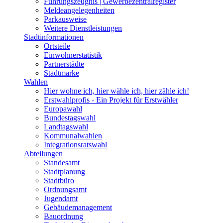
Führungszeugnis | Gewerbezentralregister
Meldeangelegenheiten
Parkausweise
Weitere Dienstleistungen
Stadtinformationen
Ortsteile
Einwohnerstatistik
Partnerstädte
Stadtmarke
Wahlen
Hier wohne ich, hier wähle ich, hier zähle ich!
Erstwahlprofis - Ein Projekt für Erstwähler
Europawahl
Bundestagswahl
Landtagswahl
Kommunalwahlen
Integrationsratswahl
Abteilungen
Standesamt
Stadtplanung
Stadtbüro
Ordnungsamt
Jugendamt
Gebäudemanagement
Bauordnung