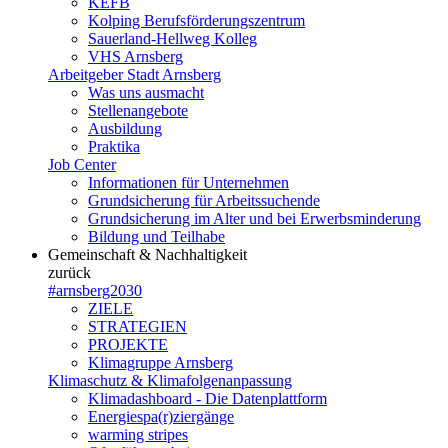
KEFB
Kolping Berufsförderungszentrum
Sauerland-Hellweg Kolleg
VHS Arnsberg
Arbeitgeber Stadt Arnsberg
Was uns ausmacht
Stellenangebote
Ausbildung
Praktika
Job Center
Informationen für Unternehmen
Grundsicherung für Arbeitssuchende
Grundsicherung im Alter und bei Erwerbsminderung
Bildung und Teilhabe
Gemeinschaft & Nachhaltigkeit
zurück
#arnsberg2030
ZIELE
STRATEGIEN
PROJEKTE
Klimagruppe Arnsberg
Klimaschutz & Klimafolgenanpassung
Klimadashboard - Die Datenplattform
Energiespa(r)ziergänge
warming stripes