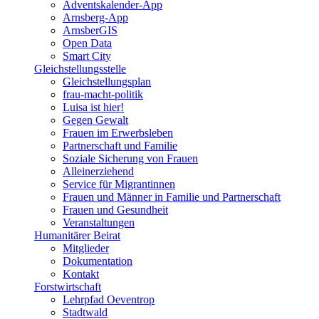
Adventskalender-App
Arnsberg-App
ArnsberGIS
Open Data
Smart City
Gleichstellungsstelle
Gleichstellungsplan
frau-macht-politik
Luisa ist hier!
Gegen Gewalt
Frauen im Erwerbsleben
Partnerschaft und Familie
Soziale Sicherung von Frauen
Alleinerziehend
Service für Migrantinnen
Frauen und Männer in Familie und Partnerschaft
Frauen und Gesundheit
Veranstaltungen
Humanitärer Beirat
Mitglieder
Dokumentation
Kontakt
Forstwirtschaft
Lehrpfad Oeventrop
Stadtwald