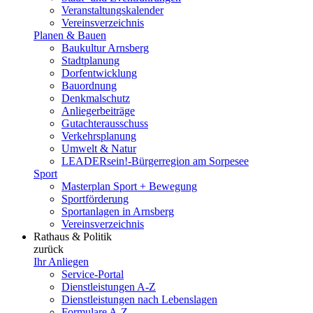
Veranstaltungskalender
Vereinsverzeichnis
Planen & Bauen
Baukultur Arnsberg
Stadtplanung
Dorfentwicklung
Bauordnung
Denkmalschutz
Anliegerbeiträge
Gutachterausschuss
Verkehrsplanung
Umwelt & Natur
LEADERsein!-Bürgerregion am Sorpesee
Sport
Masterplan Sport + Bewegung
Sportförderung
Sportanlagen in Arnsberg
Vereinsverzeichnis
Rathaus & Politik
zurück
Ihr Anliegen
Service-Portal
Dienstleistungen A-Z
Dienstleistungen nach Lebenslagen
Formulare A-Z