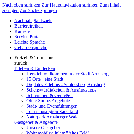
Nach oben springen
Zur Hauptnavigation springen
Zum Inhalt
springen
Zur Suche springen
Nachhaltigkeitsziele
Barrierefreiheit
Karriere
Service Portal
Leichte Sprache
Gebärdensprache
Freizeit & Tourismus
zurück
Erleben & Entdecken
Herzlich willkommen in der Stadt Arnsberg
15 Orte - eine Stadt
Digitales Erlebnis - Schlossberg Arnsberg
Sehenswürdigkeiten & Ausflugstipps
Schlemmen & Genießen
Ohne Sonne-Angebote
Stadt- und Eventführungen
Tourismusregion Sauerland
Naturpark Arnsberger Wald
Gastgeber & Angebote
Unsere Gastgeber
Wohnmobilstellplatz "Altes Feld"