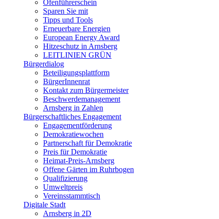
Ofenführerschein
Sparen Sie mit
Tipps und Tools
Erneuerbare Energien
European Energy Award
Hitzeschutz in Arnsberg
LEITLINIEN GRÜN
Bürgerdialog
Beteiligungsplattform
BürgerInnenrat
Kontakt zum Bürgermeister
Beschwerdemanagement
Arnsberg in Zahlen
Bürgerschaftliches Engagement
Engagementförderung
Demokratiewochen
Partnerschaft für Demokratie
Preis für Demokratie
Heimat-Preis-Arnsberg
Offene Gärten im Ruhrbogen
Qualifizierung
Umweltpreis
Vereinsstammtisch
Digitale Stadt
Arnsberg in 2D