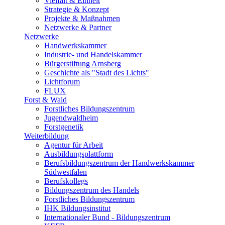
Vielfalt & Einheit
Strategie & Konzept
Projekte & Maßnahmen
Netzwerke & Partner
Netzwerke
Handwerkskammer
Industrie- und Handelskammer
Bürgerstiftung Arnsberg
Geschichte als "Stadt des Lichts"
Lichtforum
FLUX
Forst & Wald
Forstliches Bildungszentrum
Jugendwaldheim
Forstgenetik
Weiterbildung
Agentur für Arbeit
Ausbildungsplattform
Berufsbildungszentrum der Handwerkskammer
Südwestfalen
Berufskollegs
Bildungszentrum des Handels
Forstliches Bildungszentrum
IHK Bildungsinstitut
Internationaler Bund - Bildungszentrum