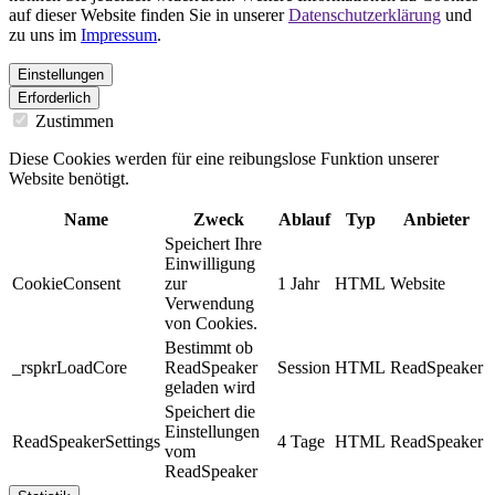
auf dieser Website finden Sie in unserer
Datenschutzerklärung
und
zu uns im
Impressum
.
Einstellungen
Erforderlich
Zustimmen
Diese Cookies werden für eine reibungslose Funktion unserer
Website benötigt.
Name
Zweck
Ablauf
Typ
Anbieter
Speichert Ihre
Einwilligung
CookieConsent
zur
1 Jahr
HTML
Website
Verwendung
von Cookies.
Bestimmt ob
_rspkrLoadCore
ReadSpeaker
Session
HTML
ReadSpeaker
geladen wird
Speichert die
Einstellungen
ReadSpeakerSettings
4 Tage
HTML
ReadSpeaker
vom
ReadSpeaker