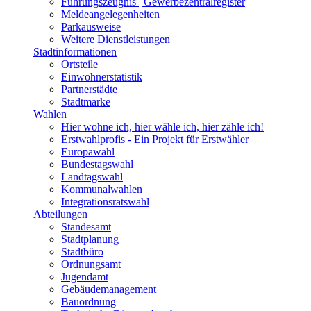
Führungszeugnis | Gewerbezentralregister
Meldeangelegenheiten
Parkausweise
Weitere Dienstleistungen
Stadtinformationen
Ortsteile
Einwohnerstatistik
Partnerstädte
Stadtmarke
Wahlen
Hier wohne ich, hier wähle ich, hier zähle ich!
Erstwahlprofis - Ein Projekt für Erstwähler
Europawahl
Bundestagswahl
Landtagswahl
Kommunalwahlen
Integrationsratswahl
Abteilungen
Standesamt
Stadtplanung
Stadtbüro
Ordnungsamt
Jugendamt
Gebäudemanagement
Bauordnung