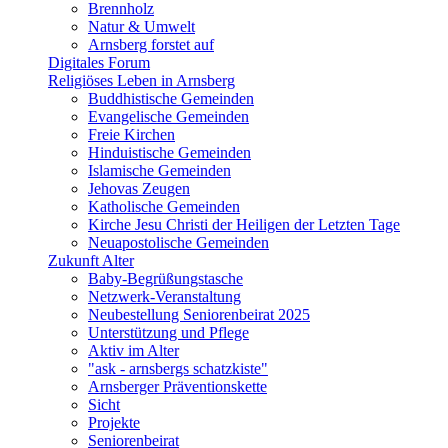
Brennholz
Natur & Umwelt
Arnsberg forstet auf
Digitales Forum
Religiöses Leben in Arnsberg
Buddhistische Gemeinden
Evangelische Gemeinden
Freie Kirchen
Hinduistische Gemeinden
Islamische Gemeinden
Jehovas Zeugen
Katholische Gemeinden
Kirche Jesu Christi der Heiligen der Letzten Tage
Neuapostolische Gemeinden
Zukunft Alter
Baby-Begrüßungstasche
Netzwerk-Veranstaltung
Neubestellung Seniorenbeirat 2025
Unterstützung und Pflege
Aktiv im Alter
"ask - arnsbergs schatzkiste"
Arnsberger Präventionskette
Sicht
Projekte
Seniorenbeirat