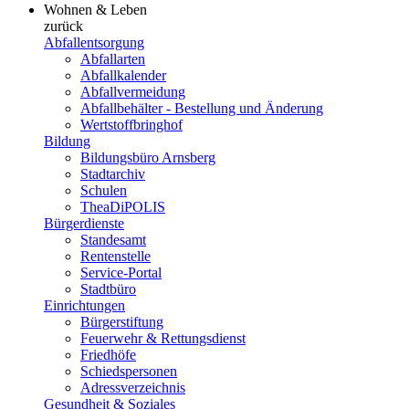
Wohnen & Leben
zurück
Abfallentsorgung
Abfallarten
Abfallkalender
Abfallvermeidung
Abfallbehälter - Bestellung und Änderung
Wertstoffbringhof
Bildung
Bildungsbüro Arnsberg
Stadtarchiv
Schulen
TheaDiPOLIS
Bürgerdienste
Standesamt
Rentenstelle
Service-Portal
Stadtbüro
Einrichtungen
Bürgerstiftung
Feuerwehr & Rettungsdienst
Friedhöfe
Schiedspersonen
Adressverzeichnis
Gesundheit & Soziales