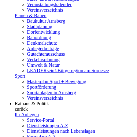
Veranstaltungskalender
Vereinsverzeichnis
Planen & Bauen
Baukultur Arnsberg
Stadtplanung
Dorfentwicklung
Bauordnung
Denkmalschutz
Anliegerbeiträge
Gutachterausschuss
Verkehrsplanung
Umwelt & Natur
LEADERsein!-Bürgerregion am Sorpesee
Sport
Masterplan Sport + Bewegung
Sportförderung
Sportanlagen in Arnsberg
Vereinsverzeichnis
Rathaus & Politik
zurück
Ihr Anliegen
Service-Portal
Dienstleistungen A-Z
Dienstleistungen nach Lebenslagen
Formulare A-Z