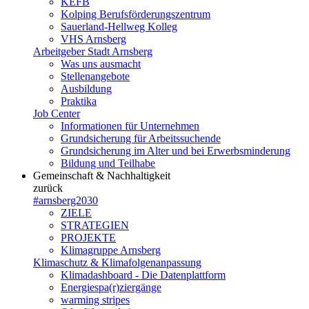
KEFB
Kolping Berufsförderungszentrum
Sauerland-Hellweg Kolleg
VHS Arnsberg
Arbeitgeber Stadt Arnsberg
Was uns ausmacht
Stellenangebote
Ausbildung
Praktika
Job Center
Informationen für Unternehmen
Grundsicherung für Arbeitssuchende
Grundsicherung im Alter und bei Erwerbsminderung
Bildung und Teilhabe
Gemeinschaft & Nachhaltigkeit
zurück
#arnsberg2030
ZIELE
STRATEGIEN
PROJEKTE
Klimagruppe Arnsberg
Klimaschutz & Klimafolgenanpassung
Klimadashboard - Die Datenplattform
Energiespa(r)ziergänge
warming stripes