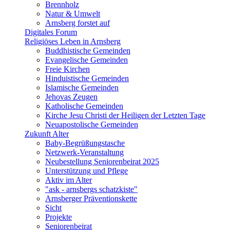
Brennholz
Natur & Umwelt
Arnsberg forstet auf
Digitales Forum
Religiöses Leben in Arnsberg
Buddhistische Gemeinden
Evangelische Gemeinden
Freie Kirchen
Hinduistische Gemeinden
Islamische Gemeinden
Jehovas Zeugen
Katholische Gemeinden
Kirche Jesu Christi der Heiligen der Letzten Tage
Neuapostolische Gemeinden
Zukunft Alter
Baby-Begrüßungstasche
Netzwerk-Veranstaltung
Neubestellung Seniorenbeirat 2025
Unterstützung und Pflege
Aktiv im Alter
"ask - arnsbergs schatzkiste"
Arnsberger Präventionskette
Sicht
Projekte
Seniorenbeirat