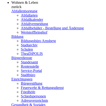
Wohnen & Leben
zurück
Abfallentsorgung
Abfallarten
Abfallkalender
Abfallvermeidung
Abfallbehälter - Bestellung und Änderung
Wertstoffbringhof
Bildung
Bildungsbüro Arnsberg
Stadtarchiv
Schulen
TheaDiPOLIS
Bürgerdienste
Standesamt
Rentenstelle
Service-Portal
Stadtbüro
Einrichtungen
Bürgerstiftung
Feuerwehr & Rettungsdienst
Friedhöfe
Schiedspersonen
Adressverzeichnis
Gesundheit & Soziales