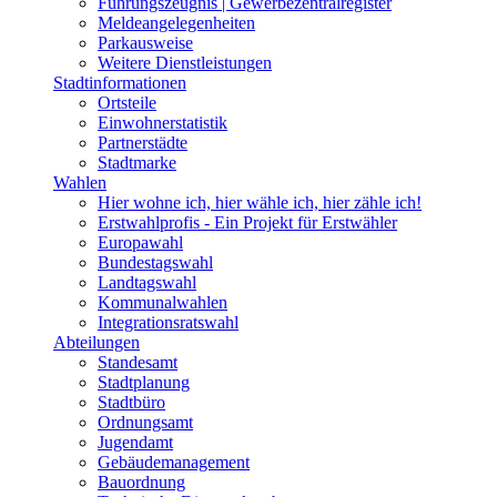
Führungszeugnis | Gewerbezentralregister
Meldeangelegenheiten
Parkausweise
Weitere Dienstleistungen
Stadtinformationen
Ortsteile
Einwohnerstatistik
Partnerstädte
Stadtmarke
Wahlen
Hier wohne ich, hier wähle ich, hier zähle ich!
Erstwahlprofis - Ein Projekt für Erstwähler
Europawahl
Bundestagswahl
Landtagswahl
Kommunalwahlen
Integrationsratswahl
Abteilungen
Standesamt
Stadtplanung
Stadtbüro
Ordnungsamt
Jugendamt
Gebäudemanagement
Bauordnung