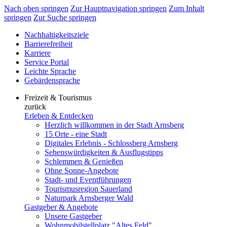
Nach oben springen
Zur Hauptnavigation springen
Zum Inhalt
springen
Zur Suche springen
Nachhaltigkeitsziele
Barrierefreiheit
Karriere
Service Portal
Leichte Sprache
Gebärdensprache
Freizeit & Tourismus
zurück
Erleben & Entdecken
Herzlich willkommen in der Stadt Arnsberg
15 Orte - eine Stadt
Digitales Erlebnis - Schlossberg Arnsberg
Sehenswürdigkeiten & Ausflugstipps
Schlemmen & Genießen
Ohne Sonne-Angebote
Stadt- und Eventführungen
Tourismusregion Sauerland
Naturpark Arnsberger Wald
Gastgeber & Angebote
Unsere Gastgeber
Wohnmobilstellplatz "Altes Feld"