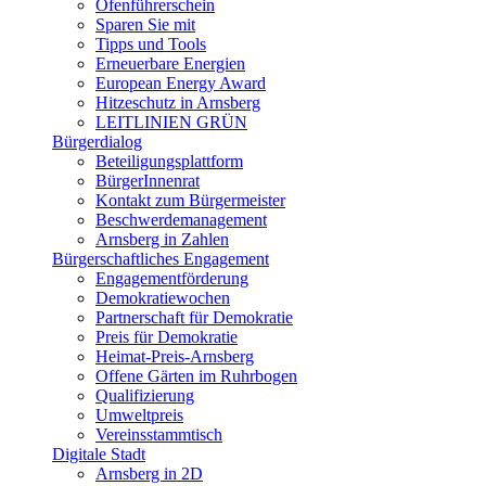
Ofenführerschein
Sparen Sie mit
Tipps und Tools
Erneuerbare Energien
European Energy Award
Hitzeschutz in Arnsberg
LEITLINIEN GRÜN
Bürgerdialog
Beteiligungsplattform
BürgerInnenrat
Kontakt zum Bürgermeister
Beschwerdemanagement
Arnsberg in Zahlen
Bürgerschaftliches Engagement
Engagementförderung
Demokratiewochen
Partnerschaft für Demokratie
Preis für Demokratie
Heimat-Preis-Arnsberg
Offene Gärten im Ruhrbogen
Qualifizierung
Umweltpreis
Vereinsstammtisch
Digitale Stadt
Arnsberg in 2D