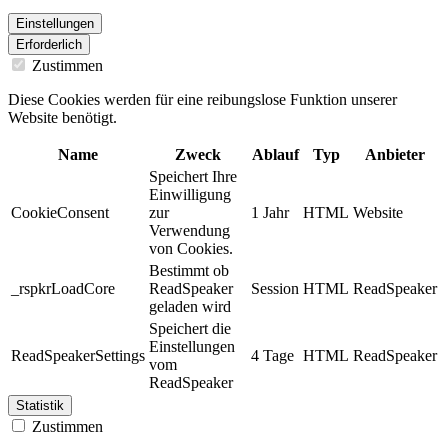
Einstellungen
Erforderlich
Zustimmen
Diese Cookies werden für eine reibungslose Funktion unserer
Website benötigt.
Name
Zweck
Ablauf
Typ
Anbieter
Speichert Ihre
Einwilligung
CookieConsent
zur
1 Jahr
HTML
Website
Verwendung
von Cookies.
Bestimmt ob
_rspkrLoadCore
ReadSpeaker
Session
HTML
ReadSpeaker
geladen wird
Speichert die
Einstellungen
ReadSpeakerSettings
4 Tage
HTML
ReadSpeaker
vom
ReadSpeaker
Statistik
Zustimmen