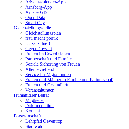
Adventskalender-App
Arnsberg-App
ArnsberGIS
Open Data
Smart City
Gleichstellungsstelle
Gleichstellungsplan
frau-macht-politik
Luisa ist hier!
Gegen Gewalt
Frauen im Erwerbsleben
Partnerschaft und Familie
Soziale Sicherung von Frauen
Alleinerziehend
Service für Migrantinnen
Frauen und Männer in Familie und Partnerschaft
Frauen und Gesundheit
Veranstaltungen
Humanitärer Beirat
Mitglieder
Dokumentation
Kontakt
Forstwirtschaft
Lehrpfad Oeventrop
Stadtwald