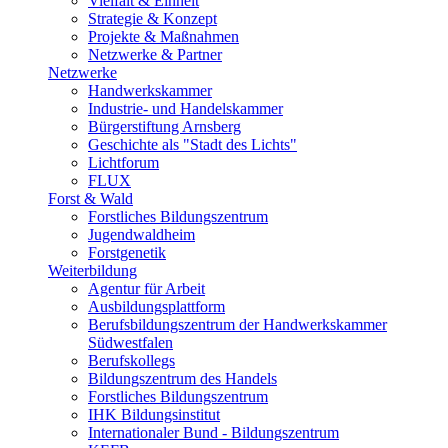
Vielfalt & Einheit
Strategie & Konzept
Projekte & Maßnahmen
Netzwerke & Partner
Netzwerke
Handwerkskammer
Industrie- und Handelskammer
Bürgerstiftung Arnsberg
Geschichte als "Stadt des Lichts"
Lichtforum
FLUX
Forst & Wald
Forstliches Bildungszentrum
Jugendwaldheim
Forstgenetik
Weiterbildung
Agentur für Arbeit
Ausbildungsplattform
Berufsbildungszentrum der Handwerkskammer
Südwestfalen
Berufskollegs
Bildungszentrum des Handels
Forstliches Bildungszentrum
IHK Bildungsinstitut
Internationaler Bund - Bildungszentrum