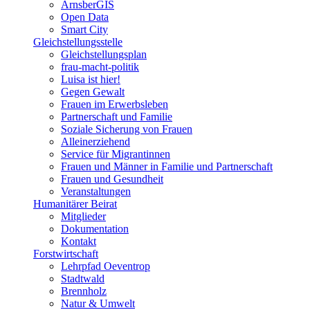
ArnsberGIS
Open Data
Smart City
Gleichstellungsstelle
Gleichstellungsplan
frau-macht-politik
Luisa ist hier!
Gegen Gewalt
Frauen im Erwerbsleben
Partnerschaft und Familie
Soziale Sicherung von Frauen
Alleinerziehend
Service für Migrantinnen
Frauen und Männer in Familie und Partnerschaft
Frauen und Gesundheit
Veranstaltungen
Humanitärer Beirat
Mitglieder
Dokumentation
Kontakt
Forstwirtschaft
Lehrpfad Oeventrop
Stadtwald
Brennholz
Natur & Umwelt