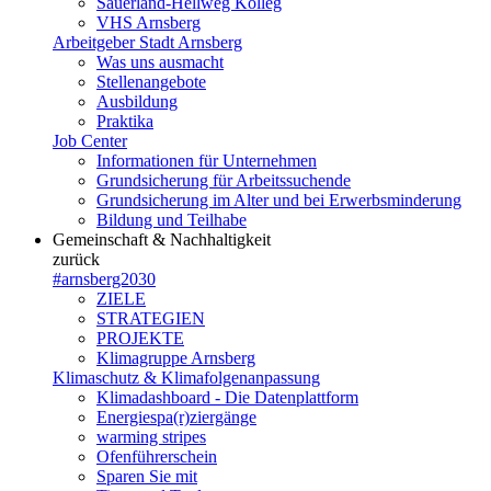
Sauerland-Hellweg Kolleg
VHS Arnsberg
Arbeitgeber Stadt Arnsberg
Was uns ausmacht
Stellenangebote
Ausbildung
Praktika
Job Center
Informationen für Unternehmen
Grundsicherung für Arbeitssuchende
Grundsicherung im Alter und bei Erwerbsminderung
Bildung und Teilhabe
Gemeinschaft & Nachhaltigkeit
zurück
#arnsberg2030
ZIELE
STRATEGIEN
PROJEKTE
Klimagruppe Arnsberg
Klimaschutz & Klimafolgenanpassung
Klimadashboard - Die Datenplattform
Energiespa(r)ziergänge
warming stripes
Ofenführerschein
Sparen Sie mit