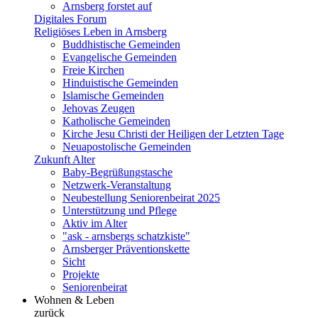
Arnsberg forstet auf
Digitales Forum
Religiöses Leben in Arnsberg
Buddhistische Gemeinden
Evangelische Gemeinden
Freie Kirchen
Hinduistische Gemeinden
Islamische Gemeinden
Jehovas Zeugen
Katholische Gemeinden
Kirche Jesu Christi der Heiligen der Letzten Tage
Neuapostolische Gemeinden
Zukunft Alter
Baby-Begrüßungstasche
Netzwerk-Veranstaltung
Neubestellung Seniorenbeirat 2025
Unterstützung und Pflege
Aktiv im Alter
"ask - arnsbergs schatzkiste"
Arnsberger Präventionskette
Sicht
Projekte
Seniorenbeirat
Wohnen & Leben
zurück