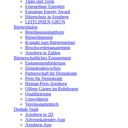
Tipps und Tools
Erneuerbare Energien
European Energy Award
Hitzeschutz in Arnsberg
LEITLINIEN GRÜN
Bürgerdialog
Beteiligungsplattform
BürgerInnenrat
Kontakt zum Bürgermeister
Beschwerdemanagement
Arnsberg in Zahlen
Bürgerschaftliches Engagement
Engagementförderung
Demokratiewochen
Partnerschaft für Demokratie
Preis für Demokratie
Heimat-Preis-Arnsberg
Offene Gärten im Ruhrbogen
Qualifizierung
Umweltpreis
Vereinsstammtisch
Digitale Stadt
Arnsberg in 2D
Adventskalender-App
Arnsberg-App