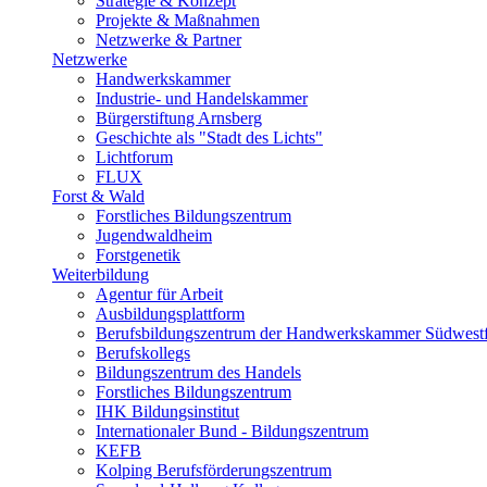
Strategie & Konzept
Projekte & Maßnahmen
Netzwerke & Partner
Netzwerke
Handwerkskammer
Industrie- und Handelskammer
Bürgerstiftung Arnsberg
Geschichte als "Stadt des Lichts"
Lichtforum
FLUX
Forst & Wald
Forstliches Bildungszentrum
Jugendwaldheim
Forstgenetik
Weiterbildung
Agentur für Arbeit
Ausbildungsplattform
Berufsbildungszentrum der Handwerkskammer Südwestf
Berufskollegs
Bildungszentrum des Handels
Forstliches Bildungszentrum
IHK Bildungsinstitut
Internationaler Bund - Bildungszentrum
KEFB
Kolping Berufsförderungszentrum