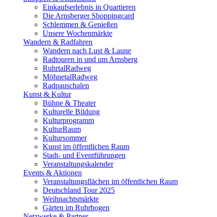
Einkaufserlebnis in Quartieren
Die Arnsberger Shoppingcard
Schlemmen & Genießen
Unsere Wochenmärkte
Wandern & Radfahren
Wandern nach Lust & Laune
Radtouren in und um Arnsberg
RuhrtalRadweg
MöhnetalRadweg
Radpauschalen
Kunst & Kultur
Bühne & Theater
Kulturelle Bildung
Kulturprogramm
KulturRaum
Kultursommer
Kunst im öffentlichen Raum
Stadt- und Eventführungen
Veranstaltungskalender
Events & Aktionen
Veranstaltungsflächen im öffentlichen Raum
Deutschland Tour 2025
Weihnachtsmärkte
Gärten im Ruhrbogen
Netzwerke & Partner