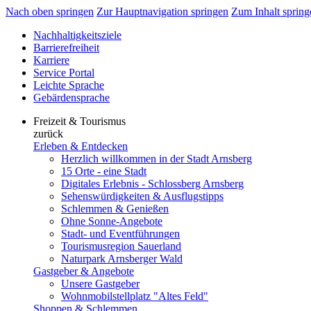
Nach oben springen
Zur Hauptnavigation springen
Zum Inhalt spring
Nachhaltigkeitsziele
Barrierefreiheit
Karriere
Service Portal
Leichte Sprache
Gebärdensprache
Freizeit & Tourismus
zurück
Erleben & Entdecken
Herzlich willkommen in der Stadt Arnsberg
15 Orte - eine Stadt
Digitales Erlebnis - Schlossberg Arnsberg
Sehenswürdigkeiten & Ausflugstipps
Schlemmen & Genießen
Ohne Sonne-Angebote
Stadt- und Eventführungen
Tourismusregion Sauerland
Naturpark Arnsberger Wald
Gastgeber & Angebote
Unsere Gastgeber
Wohnmobilstellplatz "Altes Feld"
Shoppen & Schlemmen