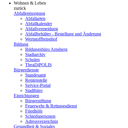
Wohnen & Leben
zurück
Abfallentsorgung
Abfallarten
Abfallkalender
Abfallvermeidung
Abfallbehälter - Bestellung und Änderung
Wertstoffbringhof
Bildung
Bildungsbüro Arnsberg
Stadtarchiv
Schulen
TheaDiPOLIS
Bürgerdienste
Standesamt
Rentenstelle
Service-Portal
Stadtbüro
Einrichtungen
Bürgerstiftung
Feuerwehr & Rettungsdienst
Friedhöfe
Schiedspersonen
Adressverzeichnis
Gesundheit & Soziales