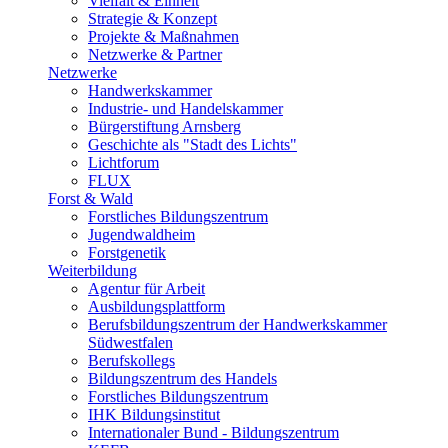
Vielfalt & Einheit
Strategie & Konzept
Projekte & Maßnahmen
Netzwerke & Partner
Netzwerke
Handwerkskammer
Industrie- und Handelskammer
Bürgerstiftung Arnsberg
Geschichte als "Stadt des Lichts"
Lichtforum
FLUX
Forst & Wald
Forstliches Bildungszentrum
Jugendwaldheim
Forstgenetik
Weiterbildung
Agentur für Arbeit
Ausbildungsplattform
Berufsbildungszentrum der Handwerkskammer
Südwestfalen
Berufskollegs
Bildungszentrum des Handels
Forstliches Bildungszentrum
IHK Bildungsinstitut
Internationaler Bund - Bildungszentrum