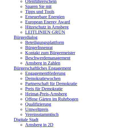
Ofenführerschein
Sparen Sie mit
Tipps und Tools
Erneuerbare Energien
European Energy Award
Hitzeschutz in Arnsberg
LEITLINIEN GRÜN
Bürgerdialog
Beteiligungsplattform
BürgerInnenrat
Kontakt zum Bürgermeister
Beschwerdemanagement
Arnsberg in Zahlen
Bürgerschaftliches Engagement
Engagementförderung
Demokratiewochen
Partnerschaft für Demokratie
Preis für Demokratie
Heimat-Preis-Arnsberg
Offene Gärten im Ruhrbogen
Qualifizierung
Umweltpreis
Vereinsstammtisch
Digitale Stadt
Arnsberg in 2D