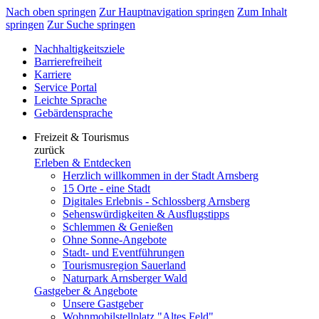
Nach oben springen
Zur Hauptnavigation springen
Zum Inhalt
springen
Zur Suche springen
Nachhaltigkeitsziele
Barrierefreiheit
Karriere
Service Portal
Leichte Sprache
Gebärdensprache
Freizeit & Tourismus
zurück
Erleben & Entdecken
Herzlich willkommen in der Stadt Arnsberg
15 Orte - eine Stadt
Digitales Erlebnis - Schlossberg Arnsberg
Sehenswürdigkeiten & Ausflugstipps
Schlemmen & Genießen
Ohne Sonne-Angebote
Stadt- und Eventführungen
Tourismusregion Sauerland
Naturpark Arnsberger Wald
Gastgeber & Angebote
Unsere Gastgeber
Wohnmobilstellplatz "Altes Feld"