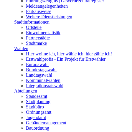
Führungszeugnis | Gewerbezentralregister
Meldeangelegenheiten
Parkausweise
Weitere Dienstleistungen
Stadtinformationen
Ortsteile
Einwohnerstatistik
Partnerstädte
Stadtmarke
Wahlen
Hier wohne ich, hier wähle ich, hier zähle ich!
Erstwahlprofis - Ein Projekt für Erstwähler
Europawahl
Bundestagswahl
Landtagswahl
Kommunalwahlen
Integrationsratswahl
Abteilungen
Standesamt
Stadtplanung
Stadtbüro
Ordnungsamt
Jugendamt
Gebäudemanagement
Bauordnung