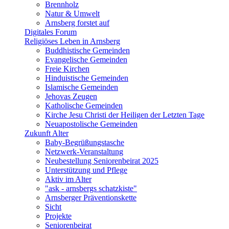
Brennholz
Natur & Umwelt
Arnsberg forstet auf
Digitales Forum
Religiöses Leben in Arnsberg
Buddhistische Gemeinden
Evangelische Gemeinden
Freie Kirchen
Hinduistische Gemeinden
Islamische Gemeinden
Jehovas Zeugen
Katholische Gemeinden
Kirche Jesu Christi der Heiligen der Letzten Tage
Neuapostolische Gemeinden
Zukunft Alter
Baby-Begrüßungstasche
Netzwerk-Veranstaltung
Neubestellung Seniorenbeirat 2025
Unterstützung und Pflege
Aktiv im Alter
"ask - arnsbergs schatzkiste"
Arnsberger Präventionskette
Sicht
Projekte
Seniorenbeirat