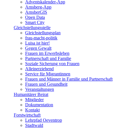
Adventskalender-App
Arnsberg-App
ArnsberGIS
Open Data
Smart City
Gleichstellungsstelle
Gleichstellungsplan
frau-macht-politik
Luisa ist hier!
Gegen Gewalt
Frauen im Erwerbsleben
Partnerschaft und Familie
Soziale Sicherung von Frauen
Alleinerziehend
Service für Migrantinnen
Frauen und Männer in Familie und Partnerschaft
Frauen und Gesundheit
Veranstaltungen
Humanitärer Beirat
Mitglieder
Dokumentation
Kontakt
Forstwirtschaft
Lehrpfad Oeventrop
Stadtwald