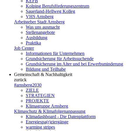
KEFB
Kolping Berufsförderungszentrum
Sauerland-Hellweg Kolleg
VHS Arnsberg
Arbeitgeber Stadt Arnsberg
Was uns ausmacht
Stellenangebote
Ausbildung
Praktika
Job Center
Informationen für Unternehmen
Grundsicherung für Arbeitssuchende
Grundsicherung im Alter und bei Erwerbsminderung
Bildung und Teilhabe
Gemeinschaft & Nachhaltigkeit
zurück
#arnsberg2030
ZIELE
STRATEGIEN
PROJEKTE
Klimagruppe Arnsberg
Klimaschutz & Klimafolgenanpassung
Klimadashboard - Die Datenplattform
Energiespa(r)ziergänge
warming stripes