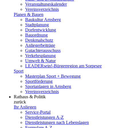
Veranstaltungskalender
Vereinsverzeichnis
Planen & Bauen
Baukultur Arnsberg
Stadtplanung
Dorfentwicklung
Bauordnung
Denkmalschutz
Anliegerbeiträge
Gutachterausschuss
Verkehrsplanung
Umwelt & Natur
LEADERsein!-Bürgerregion am Sorpesee
Sport
Masterplan Sport + Bewegung
Sportförderung
Sportanlagen in Arnsberg
Vereinsverzeichnis
Rathaus & Politik
zurück
Ihr Anliegen
Service-Portal
Dienstleistungen A-Z
Dienstleistungen nach Lebenslagen
Formulare A-Z