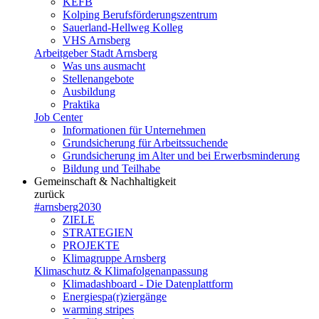
KEFB
Kolping Berufsförderungszentrum
Sauerland-Hellweg Kolleg
VHS Arnsberg
Arbeitgeber Stadt Arnsberg
Was uns ausmacht
Stellenangebote
Ausbildung
Praktika
Job Center
Informationen für Unternehmen
Grundsicherung für Arbeitssuchende
Grundsicherung im Alter und bei Erwerbsminderung
Bildung und Teilhabe
Gemeinschaft & Nachhaltigkeit
zurück
#arnsberg2030
ZIELE
STRATEGIEN
PROJEKTE
Klimagruppe Arnsberg
Klimaschutz & Klimafolgenanpassung
Klimadashboard - Die Datenplattform
Energiespa(r)ziergänge
warming stripes