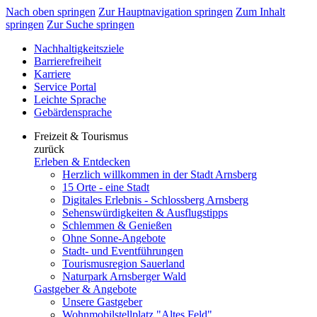
Nach oben springen
Zur Hauptnavigation springen
Zum Inhalt
springen
Zur Suche springen
Nachhaltigkeitsziele
Barrierefreiheit
Karriere
Service Portal
Leichte Sprache
Gebärdensprache
Freizeit & Tourismus
zurück
Erleben & Entdecken
Herzlich willkommen in der Stadt Arnsberg
15 Orte - eine Stadt
Digitales Erlebnis - Schlossberg Arnsberg
Sehenswürdigkeiten & Ausflugstipps
Schlemmen & Genießen
Ohne Sonne-Angebote
Stadt- und Eventführungen
Tourismusregion Sauerland
Naturpark Arnsberger Wald
Gastgeber & Angebote
Unsere Gastgeber
Wohnmobilstellplatz "Altes Feld"