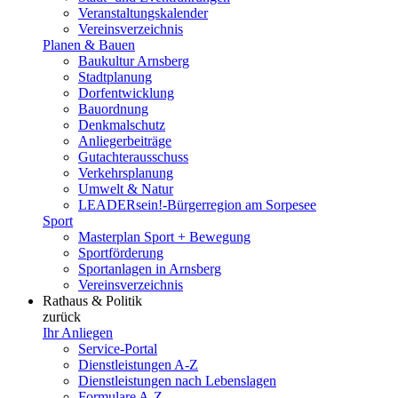
Veranstaltungskalender
Vereinsverzeichnis
Planen & Bauen
Baukultur Arnsberg
Stadtplanung
Dorfentwicklung
Bauordnung
Denkmalschutz
Anliegerbeiträge
Gutachterausschuss
Verkehrsplanung
Umwelt & Natur
LEADERsein!-Bürgerregion am Sorpesee
Sport
Masterplan Sport + Bewegung
Sportförderung
Sportanlagen in Arnsberg
Vereinsverzeichnis
Rathaus & Politik
zurück
Ihr Anliegen
Service-Portal
Dienstleistungen A-Z
Dienstleistungen nach Lebenslagen
Formulare A-Z