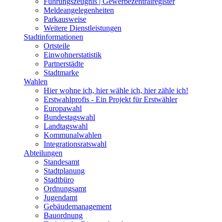
Führungszeugnis | Gewerbezentralregister
Meldeangelegenheiten
Parkausweise
Weitere Dienstleistungen
Stadtinformationen
Ortsteile
Einwohnerstatistik
Partnerstädte
Stadtmarke
Wahlen
Hier wohne ich, hier wähle ich, hier zähle ich!
Erstwahlprofis - Ein Projekt für Erstwähler
Europawahl
Bundestagswahl
Landtagswahl
Kommunalwahlen
Integrationsratswahl
Abteilungen
Standesamt
Stadtplanung
Stadtbüro
Ordnungsamt
Jugendamt
Gebäudemanagement
Bauordnung