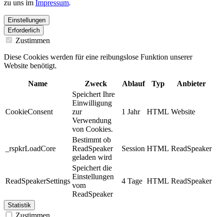
zu uns im
Impressum
.
Einstellungen
Erforderlich
Zustimmen
Diese Cookies werden für eine reibungslose Funktion unserer
Website benötigt.
Name
Zweck
Ablauf
Typ
Anbieter
Speichert Ihre
Einwilligung
CookieConsent
zur
1 Jahr
HTML
Website
Verwendung
von Cookies.
Bestimmt ob
_rspkrLoadCore
ReadSpeaker
Session
HTML
ReadSpeaker
geladen wird
Speichert die
Einstellungen
ReadSpeakerSettings
4 Tage
HTML
ReadSpeaker
vom
ReadSpeaker
Statistik
Zustimmen