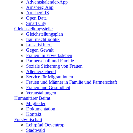
Adventskalender-App
Arnsberg-App
ArnsberGIS
Open Data
Smart City
Gleichstellungsstelle
Gleichstellungsplan
frau-macht-politik
Luisa ist hier!
Gegen Gewalt
Frauen im Erwerbsleben
Partnerschaft und Familie
Soziale Sicherung von Frauen
Alleinerziehend
Service für Migrantinnen
Frauen und Männer in Familie und Partnerschaft
Frauen und Gesundheit
Veranstaltungen
Humanitärer Beirat
Mitglieder
Dokumentation
Kontakt
Forstwirtschaft
Lehrpfad Oeventrop
Stadtwald