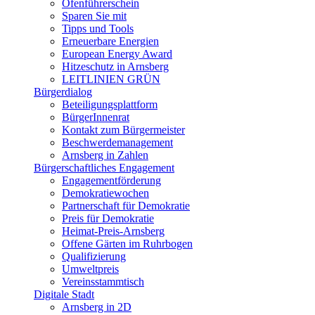
Ofenführerschein
Sparen Sie mit
Tipps und Tools
Erneuerbare Energien
European Energy Award
Hitzeschutz in Arnsberg
LEITLINIEN GRÜN
Bürgerdialog
Beteiligungsplattform
BürgerInnenrat
Kontakt zum Bürgermeister
Beschwerdemanagement
Arnsberg in Zahlen
Bürgerschaftliches Engagement
Engagementförderung
Demokratiewochen
Partnerschaft für Demokratie
Preis für Demokratie
Heimat-Preis-Arnsberg
Offene Gärten im Ruhrbogen
Qualifizierung
Umweltpreis
Vereinsstammtisch
Digitale Stadt
Arnsberg in 2D