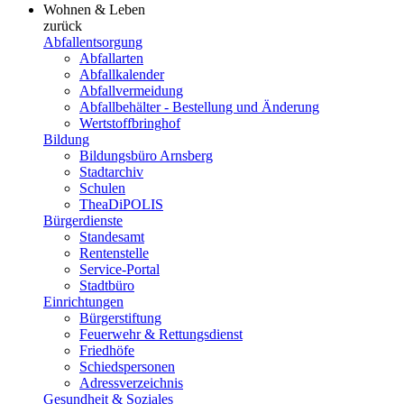
Wohnen & Leben
zurück
Abfallentsorgung
Abfallarten
Abfallkalender
Abfallvermeidung
Abfallbehälter - Bestellung und Änderung
Wertstoffbringhof
Bildung
Bildungsbüro Arnsberg
Stadtarchiv
Schulen
TheaDiPOLIS
Bürgerdienste
Standesamt
Rentenstelle
Service-Portal
Stadtbüro
Einrichtungen
Bürgerstiftung
Feuerwehr & Rettungsdienst
Friedhöfe
Schiedspersonen
Adressverzeichnis
Gesundheit & Soziales