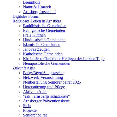
Brennholz
Natur & Umwelt
Arnsberg forstet auf
Digitales Forum
Religiöses Leben in Arnsberg
Buddhistische Gemeinden
Evangelische Gemeinden
Freie Kirchen
Hinduistische Gemeinden
Islamische Gemeinden
Jehovas Zeugen
Katholische Gemeinden
Kirche Jesu Christi der Heiligen der Letzten Tage
Neuapostolische Gemeinden
Zukunft Alter
Baby-Begrüßungstasche
Netzwerk-Veranstaltung
Neubestellung Seniorenbeirat 2025
Unterstützung und Pflege
Aktiv im Alter
"ask - arnsbergs schatzkiste"
Arnsberger Präventionskette
Sicht
Projekte
Seniorenbeirat