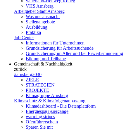
Sauerland-Hellweg Kolleg
VHS Arnsberg
Arbeitgeber Stadt Arnsberg
Was uns ausmacht
Stellenangebote
Ausbildung
Praktika
Job Center
Informationen für Unternehmen
Grundsicherung für Arbeitssuchende
Grundsicherung im Alter und bei Erwerbsminderung
Bildung und Teilhabe
Gemeinschaft & Nachhaltigkeit
zurück
#arnsberg2030
ZIELE
STRATEGIEN
PROJEKTE
Klimagruppe Arnsberg
Klimaschutz & Klimafolgenanpassung
Klimadashboard - Die Datenplattform
Energiespa(r)ziergänge
warming stripes
Ofenführerschein
Sparen Sie mit