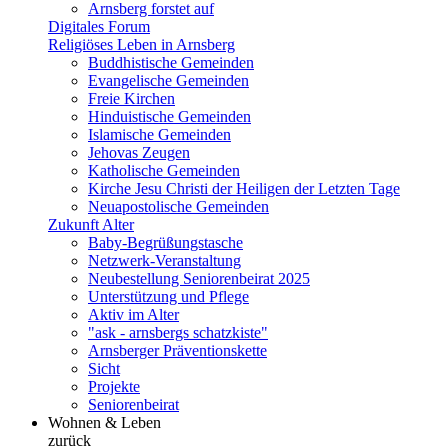
Arnsberg forstet auf
Digitales Forum
Religiöses Leben in Arnsberg
Buddhistische Gemeinden
Evangelische Gemeinden
Freie Kirchen
Hinduistische Gemeinden
Islamische Gemeinden
Jehovas Zeugen
Katholische Gemeinden
Kirche Jesu Christi der Heiligen der Letzten Tage
Neuapostolische Gemeinden
Zukunft Alter
Baby-Begrüßungstasche
Netzwerk-Veranstaltung
Neubestellung Seniorenbeirat 2025
Unterstützung und Pflege
Aktiv im Alter
"ask - arnsbergs schatzkiste"
Arnsberger Präventionskette
Sicht
Projekte
Seniorenbeirat
Wohnen & Leben
zurück