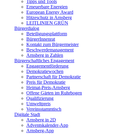
Tipps und Tools
Erneuerbare Energien
European Energy Award
Hitzeschutz in Arnsberg
LEITLINIEN GRÜN
Bürgerdialog
Beteiligungsplattform
BürgerInnenrat
Kontakt zum Bürgermeister
Beschwerdemanagement
Arnsberg in Zahlen
Bürgerschaftliches Engagement
Engagementförderung
Demokratiewochen
Partnerschaft für Demokratie
Preis für Demokratie
Heimat-Preis-Arnsberg
Offene Gärten im Ruhrbogen
Qualifizierung
Umweltpreis
Vereinsstammtisch
Digitale Stadt
Arnsberg in 2D
Adventskalender-App
Arnsberg-App