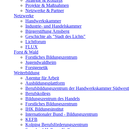
Strategie & Konzept
Projekte & Maßnahmen
Netzwerke & Partner
Netzwerke
Handwerkskammer
Industrie- und Handelskammer
Bürgerstiftung Arnsberg
Geschichte als "Stadt des Lichts"
Lichtforum
FLUX
Forst & Wald
Forstliches Bildungszentrum
Jugendwaldheim
Forstgenetik
Weiterbildung
Agentur für Arbeit
Ausbildungsplattform
Berufsbildungszentrum der Handwerkskammer Südwestf
Berufskollegs
Bildungszentrum des Handels
Forstliches Bildungszentrum
IHK Bildungsinstitut
Internationaler Bund - Bildungszentrum
KEFB
Kolping Berufsförderungszentrum