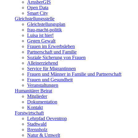
ArnsberGIS
Open Data
Smart City
Gleichstellungsstelle
Gleichstellungsplan
frau-macht-politik
Luisa ist hier!
Gegen Gewalt
Frauen im Erwerbsleben
Partnerschaft und Familie
Soziale Sicherung von Frauen
Alleinerziehend
Service für Migrantinnen
Frauen und Männer in Familie und Partnerschaft
Frauen und Gesundheit
Veranstaltungen
Humanitärer Beirat
Mitglieder
Dokumentation
Kontakt
Forstwirtschaft
Lehrpfad Oeventrop
Stadtwald
Brennholz
Natur & Umwelt