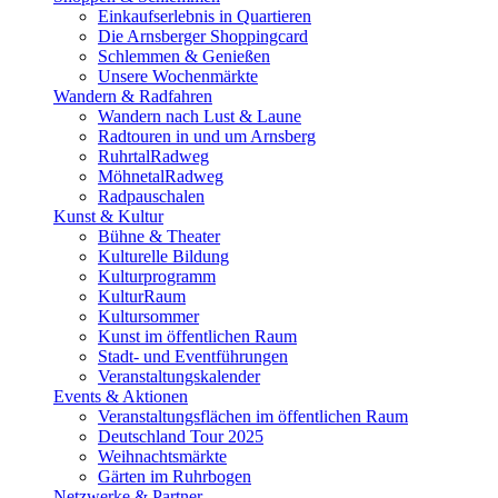
Einkaufserlebnis in Quartieren
Die Arnsberger Shoppingcard
Schlemmen & Genießen
Unsere Wochenmärkte
Wandern & Radfahren
Wandern nach Lust & Laune
Radtouren in und um Arnsberg
RuhrtalRadweg
MöhnetalRadweg
Radpauschalen
Kunst & Kultur
Bühne & Theater
Kulturelle Bildung
Kulturprogramm
KulturRaum
Kultursommer
Kunst im öffentlichen Raum
Stadt- und Eventführungen
Veranstaltungskalender
Events & Aktionen
Veranstaltungsflächen im öffentlichen Raum
Deutschland Tour 2025
Weihnachtsmärkte
Gärten im Ruhrbogen
Netzwerke & Partner