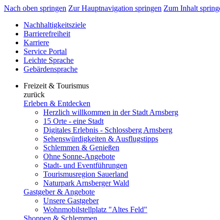
Nach oben springen
Zur Hauptnavigation springen
Zum Inhalt spring
Nachhaltigkeitsziele
Barrierefreiheit
Karriere
Service Portal
Leichte Sprache
Gebärdensprache
Freizeit & Tourismus
zurück
Erleben & Entdecken
Herzlich willkommen in der Stadt Arnsberg
15 Orte - eine Stadt
Digitales Erlebnis - Schlossberg Arnsberg
Sehenswürdigkeiten & Ausflugstipps
Schlemmen & Genießen
Ohne Sonne-Angebote
Stadt- und Eventführungen
Tourismusregion Sauerland
Naturpark Arnsberger Wald
Gastgeber & Angebote
Unsere Gastgeber
Wohnmobilstellplatz "Altes Feld"
Shoppen & Schlemmen