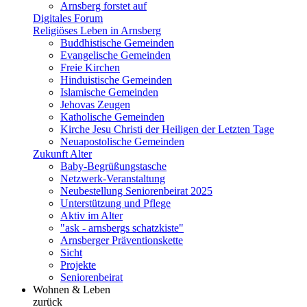
Arnsberg forstet auf
Digitales Forum
Religiöses Leben in Arnsberg
Buddhistische Gemeinden
Evangelische Gemeinden
Freie Kirchen
Hinduistische Gemeinden
Islamische Gemeinden
Jehovas Zeugen
Katholische Gemeinden
Kirche Jesu Christi der Heiligen der Letzten Tage
Neuapostolische Gemeinden
Zukunft Alter
Baby-Begrüßungstasche
Netzwerk-Veranstaltung
Neubestellung Seniorenbeirat 2025
Unterstützung und Pflege
Aktiv im Alter
"ask - arnsbergs schatzkiste"
Arnsberger Präventionskette
Sicht
Projekte
Seniorenbeirat
Wohnen & Leben
zurück