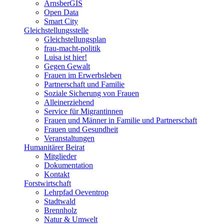
ArnsberGIS
Open Data
Smart City
Gleichstellungsstelle
Gleichstellungsplan
frau-macht-politik
Luisa ist hier!
Gegen Gewalt
Frauen im Erwerbsleben
Partnerschaft und Familie
Soziale Sicherung von Frauen
Alleinerziehend
Service für Migrantinnen
Frauen und Männer in Familie und Partnerschaft
Frauen und Gesundheit
Veranstaltungen
Humanitärer Beirat
Mitglieder
Dokumentation
Kontakt
Forstwirtschaft
Lehrpfad Oeventrop
Stadtwald
Brennholz
Natur & Umwelt