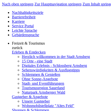
Nach oben springen
Zur Hauptnavigation springen
Zum Inhalt spring
Nachhaltigkeitsziele
Barrierefreiheit
Karriere
Service Portal
Leichte Sprache
Gebärdensprache
Freizeit & Tourismus
zurück
Erleben & Entdecken
Herzlich willkommen in der Stadt Arnsberg
15 Orte - eine Stadt
Digitales Erlebnis - Schlossberg Arnsberg
Sehenswürdigkeiten & Ausflugstipps
Schlemmen & Genießen
Ohne Sonne-Angebote
Stadt- und Eventführungen
Tourismusregion Sauerland
Naturpark Arnsberger Wald
Gastgeber & Angebote
Unsere Gastgeber
Wohnmobilstellplatz "Altes Feld"
Shoppen & Schlemmen