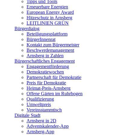
Tipps und Tools
Erneuerbare Energien
European Energy Award
Hitzeschutz in Arnsberg
LEITLINIEN GRÜN
Bürgerdialog
Beteiligungsplattform
BürgerInnenrat
Kontakt zum Bürgermeister
Beschwerdemanagement
Arnsberg in Zahlen
Bürgerschaftliches Engagement
Engagementförderung
Demokratiewochen
Partnerschaft für Demokratie
Preis für Demokratie
Heimat-Preis-Arnsberg
Offene Gärten im Ruhrbogen
Qualifizierung
Umweltpreis
Vereinsstammtisch
Digitale Stadt
Arnsberg in 2D
Adventskalender-App
Arnsberg-App