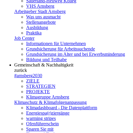
Sauerland-Hellweg Kolleg
VHS Arnsberg
Arbeitgeber Stadt Arnsberg
Was uns ausmacht
Stellenangebote
Ausbildung
Praktika
Job Center
Informationen für Unternehmen
Grundsicherung für Arbeitssuchende
Grundsicherung im Alter und bei Erwerbsminderung
Bildung und Teilhabe
Gemeinschaft & Nachhaltigkeit
zurück
#arnsberg2030
ZIELE
STRATEGIEN
PROJEKTE
Klimagruppe Arnsberg
Klimaschutz & Klimafolgenanpassung
Klimadashboard - Die Datenplattform
Energiespa(r)ziergänge
warming stripes
Ofenführerschein
Sparen Sie mit