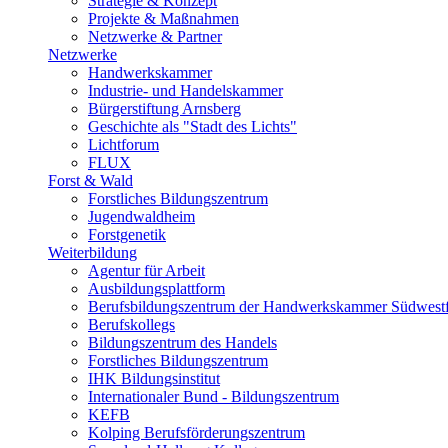
Strategie & Konzept
Projekte & Maßnahmen
Netzwerke & Partner
Netzwerke
Handwerkskammer
Industrie- und Handelskammer
Bürgerstiftung Arnsberg
Geschichte als "Stadt des Lichts"
Lichtforum
FLUX
Forst & Wald
Forstliches Bildungszentrum
Jugendwaldheim
Forstgenetik
Weiterbildung
Agentur für Arbeit
Ausbildungsplattform
Berufsbildungszentrum der Handwerkskammer Südwestf
Berufskollegs
Bildungszentrum des Handels
Forstliches Bildungszentrum
IHK Bildungsinstitut
Internationaler Bund - Bildungszentrum
KEFB
Kolping Berufsförderungszentrum