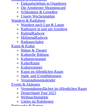
Einkaufserlebnis in Quartieren
Die Arnsberger Shoppingcard
Schlemmen & Genießen
Unsere Wochenmärkte
Wandern & Radfahren
Wandern nach Lust & Laune
Radtouren in und um Arnsberg
RuhrtalRadweg
MöhnetalRadweg
Radpauschalen
Kunst & Kultur
Bühne & Theater
Kulturelle Bildung
Kulturprogramm
KulturRaum
Kultursommer
Kunst im öffentlichen Raum
Stadt- und Eventführungen
Veranstaltungskalender
Events & Aktionen
Veranstaltungsflächen im öffentlichen Raum
Deutschland Tour 2025
Weihnachtsmärkte
Gärten im Ruhrbogen
Netzwerke & Partner