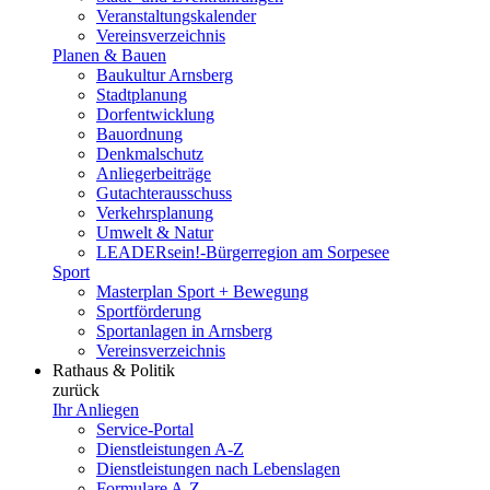
Veranstaltungskalender
Vereinsverzeichnis
Planen & Bauen
Baukultur Arnsberg
Stadtplanung
Dorfentwicklung
Bauordnung
Denkmalschutz
Anliegerbeiträge
Gutachterausschuss
Verkehrsplanung
Umwelt & Natur
LEADERsein!-Bürgerregion am Sorpesee
Sport
Masterplan Sport + Bewegung
Sportförderung
Sportanlagen in Arnsberg
Vereinsverzeichnis
Rathaus & Politik
zurück
Ihr Anliegen
Service-Portal
Dienstleistungen A-Z
Dienstleistungen nach Lebenslagen
Formulare A-Z