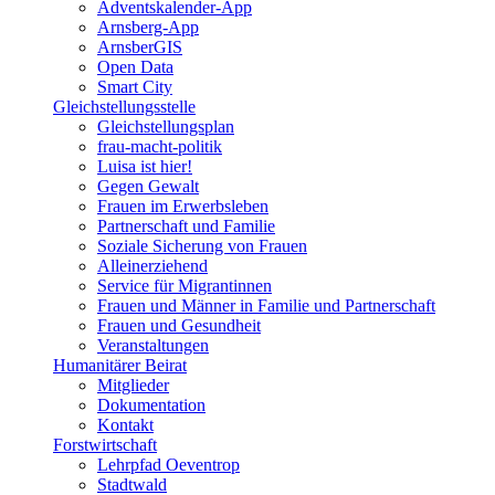
Adventskalender-App
Arnsberg-App
ArnsberGIS
Open Data
Smart City
Gleichstellungsstelle
Gleichstellungsplan
frau-macht-politik
Luisa ist hier!
Gegen Gewalt
Frauen im Erwerbsleben
Partnerschaft und Familie
Soziale Sicherung von Frauen
Alleinerziehend
Service für Migrantinnen
Frauen und Männer in Familie und Partnerschaft
Frauen und Gesundheit
Veranstaltungen
Humanitärer Beirat
Mitglieder
Dokumentation
Kontakt
Forstwirtschaft
Lehrpfad Oeventrop
Stadtwald