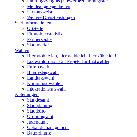
Führungszeugnis | Gewerbezentralregister
Meldeangelegenheiten
Parkausweise
Weitere Dienstleistungen
Stadtinformationen
Ortsteile
Einwohnerstatistik
Partnerstädte
Stadtmarke
Wahlen
Hier wohne ich, hier wähle ich, hier zähle ich!
Erstwahlprofis - Ein Projekt für Erstwähler
Europawahl
Bundestagswahl
Landtagswahl
Kommunalwahlen
Integrationsratswahl
Abteilungen
Standesamt
Stadtplanung
Stadtbüro
Ordnungsamt
Jugendamt
Gebäudemanagement
Bauordnung