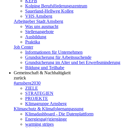
KEFB
Kolping Berufsförderungszentrum
Sauerland-Hellweg Kolleg
VHS Arnsberg
Arbeitgeber Stadt Arnsberg
Was uns ausmacht
Stellenangebote
Ausbildung
Praktika
Job Center
Informationen für Unternehmen
Grundsicherung für Arbeitssuchende
Grundsicherung im Alter und bei Erwerbsminderung
Bildung und Teilhabe
Gemeinschaft & Nachhaltigkeit
zurück
#arnsberg2030
ZIELE
STRATEGIEN
PROJEKTE
Klimagruppe Arnsberg
Klimaschutz & Klimafolgenanpassung
Klimadashboard - Die Datenplattform
Energiespa(r)ziergänge
warming stripes