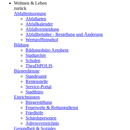
Wohnen & Leben
zurück
Abfallentsorgung
Abfallarten
Abfallkalender
Abfallvermeidung
Abfallbehälter - Bestellung und Änderung
Wertstoffbringhof
Bildung
Bildungsbüro Arnsberg
Stadtarchiv
Schulen
TheaDiPOLIS
Bürgerdienste
Standesamt
Rentenstelle
Service-Portal
Stadtbüro
Einrichtungen
Bürgerstiftung
Feuerwehr & Rettungsdienst
Friedhöfe
Schiedspersonen
Adressverzeichnis
Gesundheit & Soziales