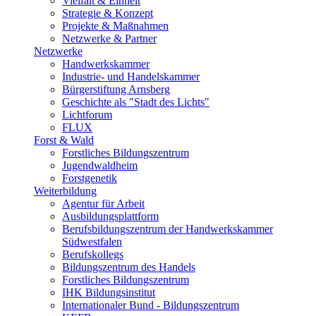
Vielfalt & Einheit
Strategie & Konzept
Projekte & Maßnahmen
Netzwerke & Partner
Netzwerke
Handwerkskammer
Industrie- und Handelskammer
Bürgerstiftung Arnsberg
Geschichte als "Stadt des Lichts"
Lichtforum
FLUX
Forst & Wald
Forstliches Bildungszentrum
Jugendwaldheim
Forstgenetik
Weiterbildung
Agentur für Arbeit
Ausbildungsplattform
Berufsbildungszentrum der Handwerkskammer
Südwestfalen
Berufskollegs
Bildungszentrum des Handels
Forstliches Bildungszentrum
IHK Bildungsinstitut
Internationaler Bund - Bildungszentrum