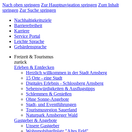
Nach oben springen
Zur Hauptnavigation springen
Zum Inhalt
springen
Zur Suche springen
Nachhaltigkeitsziele
Barrierefreiheit
Karriere
Service Portal
Leichte Sprache
Gebärdensprache
Freizeit & Tourismus
zurück
Erleben & Entdecken
Herzlich willkommen in der Stadt Arnsberg
15 Orte - eine Stadt
Digitales Erlebnis - Schlossberg Arnsberg
Sehenswürdigkeiten & Ausflugstipps
Schlemmen & Genießen
Ohne Sonne-Angebote
Stadt- und Eventführungen
Tourismusregion Sauerland
Naturpark Arnsberger Wald
Gastgeber & Angebote
Unsere Gastgeber
Wohnmobilstellplatz "Altes Feld"