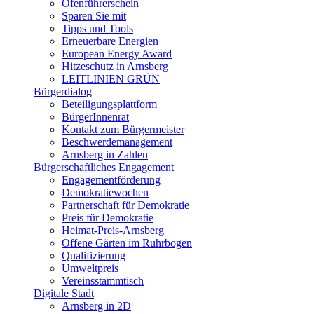
Ofenführerschein
Sparen Sie mit
Tipps und Tools
Erneuerbare Energien
European Energy Award
Hitzeschutz in Arnsberg
LEITLINIEN GRÜN
Bürgerdialog
Beteiligungsplattform
BürgerInnenrat
Kontakt zum Bürgermeister
Beschwerdemanagement
Arnsberg in Zahlen
Bürgerschaftliches Engagement
Engagementförderung
Demokratiewochen
Partnerschaft für Demokratie
Preis für Demokratie
Heimat-Preis-Arnsberg
Offene Gärten im Ruhrbogen
Qualifizierung
Umweltpreis
Vereinsstammtisch
Digitale Stadt
Arnsberg in 2D