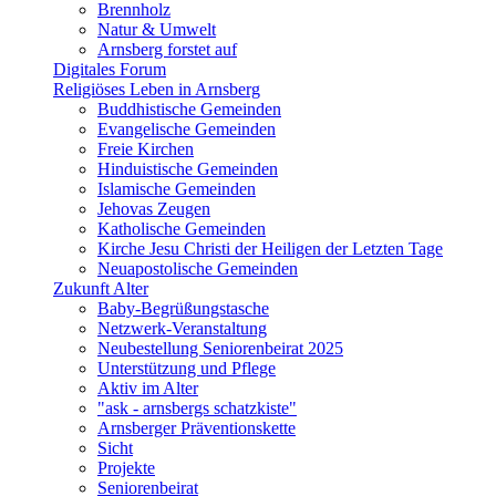
Brennholz
Natur & Umwelt
Arnsberg forstet auf
Digitales Forum
Religiöses Leben in Arnsberg
Buddhistische Gemeinden
Evangelische Gemeinden
Freie Kirchen
Hinduistische Gemeinden
Islamische Gemeinden
Jehovas Zeugen
Katholische Gemeinden
Kirche Jesu Christi der Heiligen der Letzten Tage
Neuapostolische Gemeinden
Zukunft Alter
Baby-Begrüßungstasche
Netzwerk-Veranstaltung
Neubestellung Seniorenbeirat 2025
Unterstützung und Pflege
Aktiv im Alter
"ask - arnsbergs schatzkiste"
Arnsberger Präventionskette
Sicht
Projekte
Seniorenbeirat