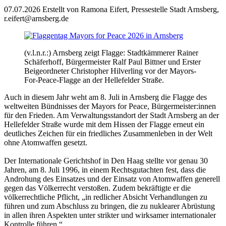
07.07.2026
Erstellt von
Ramona Eifert, Pressestelle Stadt Arnsberg,
r.eifert@arnsberg.de
(v.l.n.r.:) Arnsberg zeigt Flagge: Stadtkämmerer Rainer
Schäferhoff, Bürgermeister Ralf Paul Bittner und Erster
Beigeordneter Christopher Hilverling vor der Mayors-
For-Peace-Flagge an der Hellefelder Straße.
Auch in diesem Jahr weht am 8. Juli in Arnsberg die Flagge des
weltweiten Bündnisses der Mayors for Peace, Bürgermeister:innen
für den Frieden. Am Verwaltungsstandort der Stadt Arnsberg an der
Hellefelder Straße wurde mit dem Hissen der Flagge erneut ein
deutliches Zeichen für ein friedliches Zusammenleben in der Welt
ohne Atomwaffen gesetzt.
Der Internationale Gerichtshof in Den Haag stellte vor genau 30
Jahren, am 8. Juli 1996, in einem Rechtsgutachten fest, dass die
Androhung des Einsatzes und der Einsatz von Atomwaffen generell
gegen das Völkerrecht verstoßen. Zudem bekräftigte er die
völkerrechtliche Pflicht, „in redlicher Absicht Verhandlungen zu
führen und zum Abschluss zu bringen, die zu nuklearer Abrüstung
in allen ihren Aspekten unter strikter und wirksamer internationaler
Kontrolle führen.“