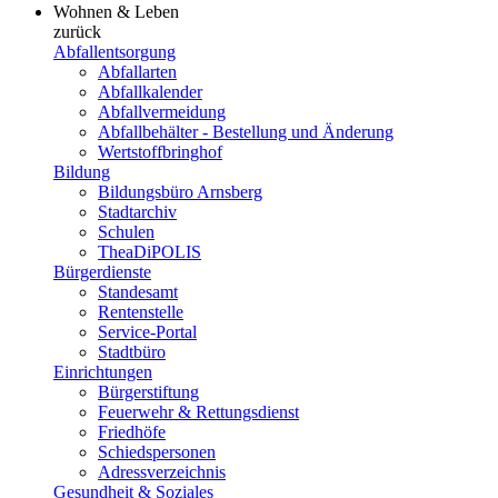
Wohnen & Leben
zurück
Abfallentsorgung
Abfallarten
Abfallkalender
Abfallvermeidung
Abfallbehälter - Bestellung und Änderung
Wertstoffbringhof
Bildung
Bildungsbüro Arnsberg
Stadtarchiv
Schulen
TheaDiPOLIS
Bürgerdienste
Standesamt
Rentenstelle
Service-Portal
Stadtbüro
Einrichtungen
Bürgerstiftung
Feuerwehr & Rettungsdienst
Friedhöfe
Schiedspersonen
Adressverzeichnis
Gesundheit & Soziales