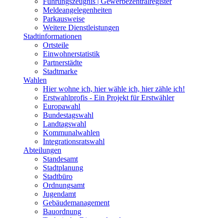
Führungszeugnis | Gewerbezentralregister
Meldeangelegenheiten
Parkausweise
Weitere Dienstleistungen
Stadtinformationen
Ortsteile
Einwohnerstatistik
Partnerstädte
Stadtmarke
Wahlen
Hier wohne ich, hier wähle ich, hier zähle ich!
Erstwahlprofis - Ein Projekt für Erstwähler
Europawahl
Bundestagswahl
Landtagswahl
Kommunalwahlen
Integrationsratswahl
Abteilungen
Standesamt
Stadtplanung
Stadtbüro
Ordnungsamt
Jugendamt
Gebäudemanagement
Bauordnung