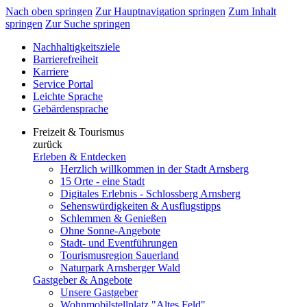
Nach oben springen
Zur Hauptnavigation springen
Zum Inhalt
springen
Zur Suche springen
Nachhaltigkeitsziele
Barrierefreiheit
Karriere
Service Portal
Leichte Sprache
Gebärdensprache
Freizeit & Tourismus
zurück
Erleben & Entdecken
Herzlich willkommen in der Stadt Arnsberg
15 Orte - eine Stadt
Digitales Erlebnis - Schlossberg Arnsberg
Sehenswürdigkeiten & Ausflugstipps
Schlemmen & Genießen
Ohne Sonne-Angebote
Stadt- und Eventführungen
Tourismusregion Sauerland
Naturpark Arnsberger Wald
Gastgeber & Angebote
Unsere Gastgeber
Wohnmobilstellplatz "Altes Feld"