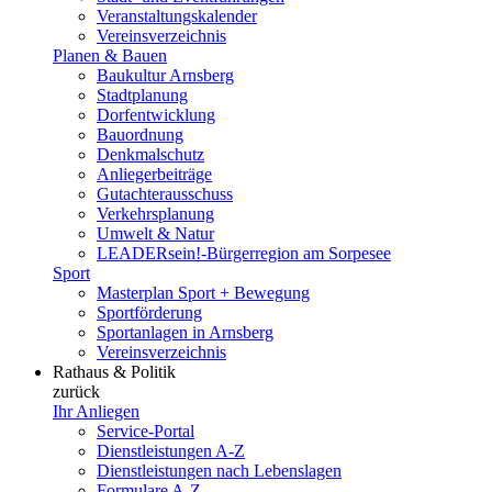
Veranstaltungskalender
Vereinsverzeichnis
Planen & Bauen
Baukultur Arnsberg
Stadtplanung
Dorfentwicklung
Bauordnung
Denkmalschutz
Anliegerbeiträge
Gutachterausschuss
Verkehrsplanung
Umwelt & Natur
LEADERsein!-Bürgerregion am Sorpesee
Sport
Masterplan Sport + Bewegung
Sportförderung
Sportanlagen in Arnsberg
Vereinsverzeichnis
Rathaus & Politik
zurück
Ihr Anliegen
Service-Portal
Dienstleistungen A-Z
Dienstleistungen nach Lebenslagen
Formulare A-Z