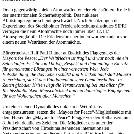
Doch gegenwärtig spielen Atomwaffen wieder eine stärkere Rolle in
der internationalen Sicherheitspolitik. Das nukleare
Abrüstungsregime scheint geschwächt. Nach Schätzungen der
Expert:innen des Stockholmer Friedensforschungsinstitutes SIPRI
verfügen die neun Atommächte noch immer über 12.187
Atomsprengköpfe. Die Friedensforscher:innen warnen zudem vor
einem neuen Wettrüsten der Atommächte.
Bürgermeister Ralf Paul Bittner anlässlich des Flaggentags der
Mayors for Peace: „
Der Weltfrieden ist fragil und war noch nie ein
Selbstläufer. Er lebt von Dialog, Respekt und dem mutigen Einsatz
für gemeinsame Lösungen in einer vernetzten Welt. Jede
Entscheidung, die das Leben schützt und Brücken baut statt Mauern
zu errichten, stärkt das Fundament unserer Gemeinschaften. In
Zeiten globaler Krisen liegt die Verantwortung bei uns allen: für
Rechtsstaatlichkeit, Menschlichkeit und ein dauerhaftes Engagement
für das Wohlergehen aller Menschen.“
Um einer neuen Dynamik des nuklearen Wettrüstens
entgegenzutreten, setzen die „Mayors for Peace“-Mitgliedsstädte mit
dem Hissen der „Mayors for Peace“-Flagge vor den Rathäusern am
8. Juli ein deutliches Zeichen. Die Mitglieder des unter der
Präsidentschaft von Hiroshima stehenden internationalen
Netzwerkes erinnern an diesem Tag an das IGH-Rechtsgutachten