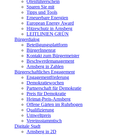
Ofenführerschein
Sparen Sie mit
Tipps und Tools
Erneuerbare Energien
European Energy Award
Hitzeschutz in Arnsberg
LEITLINIEN GRÜN
Bürgerdialog
Beteiligungsplattform
BürgerInnenrat
Kontakt zum Bürgermeister
Beschwerdemanagement
Arnsberg in Zahlen
Bürgerschaftliches Engagement
Engagementförderung
Demokratiewochen
Partnerschaft für Demokratie
Preis für Demokratie
Heimat-Preis-Arnsberg
Offene Gärten im Ruhrbogen
Qualifizierung
Umweltpreis
Vereinsstammtisch
Digitale Stadt
Arnsberg in 2D