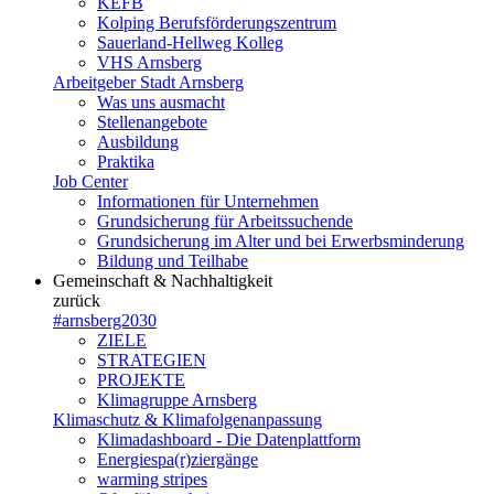
KEFB
Kolping Berufsförderungszentrum
Sauerland-Hellweg Kolleg
VHS Arnsberg
Arbeitgeber Stadt Arnsberg
Was uns ausmacht
Stellenangebote
Ausbildung
Praktika
Job Center
Informationen für Unternehmen
Grundsicherung für Arbeitssuchende
Grundsicherung im Alter und bei Erwerbsminderung
Bildung und Teilhabe
Gemeinschaft & Nachhaltigkeit
zurück
#arnsberg2030
ZIELE
STRATEGIEN
PROJEKTE
Klimagruppe Arnsberg
Klimaschutz & Klimafolgenanpassung
Klimadashboard - Die Datenplattform
Energiespa(r)ziergänge
warming stripes