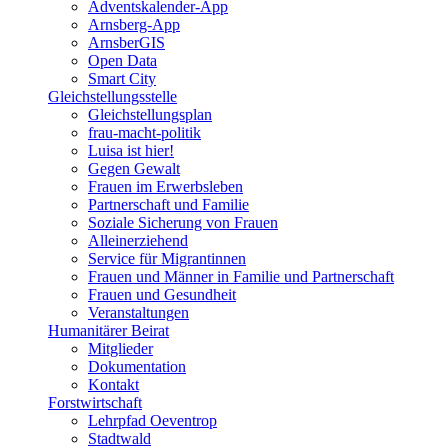
Adventskalender-App
Arnsberg-App
ArnsberGIS
Open Data
Smart City
Gleichstellungsstelle
Gleichstellungsplan
frau-macht-politik
Luisa ist hier!
Gegen Gewalt
Frauen im Erwerbsleben
Partnerschaft und Familie
Soziale Sicherung von Frauen
Alleinerziehend
Service für Migrantinnen
Frauen und Männer in Familie und Partnerschaft
Frauen und Gesundheit
Veranstaltungen
Humanitärer Beirat
Mitglieder
Dokumentation
Kontakt
Forstwirtschaft
Lehrpfad Oeventrop
Stadtwald