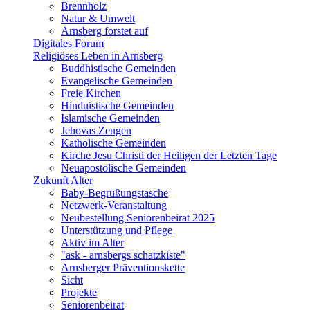
Brennholz
Natur & Umwelt
Arnsberg forstet auf
Digitales Forum
Religiöses Leben in Arnsberg
Buddhistische Gemeinden
Evangelische Gemeinden
Freie Kirchen
Hinduistische Gemeinden
Islamische Gemeinden
Jehovas Zeugen
Katholische Gemeinden
Kirche Jesu Christi der Heiligen der Letzten Tage
Neuapostolische Gemeinden
Zukunft Alter
Baby-Begrüßungstasche
Netzwerk-Veranstaltung
Neubestellung Seniorenbeirat 2025
Unterstützung und Pflege
Aktiv im Alter
"ask - arnsbergs schatzkiste"
Arnsberger Präventionskette
Sicht
Projekte
Seniorenbeirat