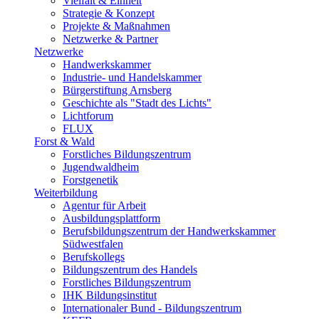
Vielfalt & Einheit
Strategie & Konzept
Projekte & Maßnahmen
Netzwerke & Partner
Netzwerke
Handwerkskammer
Industrie- und Handelskammer
Bürgerstiftung Arnsberg
Geschichte als "Stadt des Lichts"
Lichtforum
FLUX
Forst & Wald
Forstliches Bildungszentrum
Jugendwaldheim
Forstgenetik
Weiterbildung
Agentur für Arbeit
Ausbildungsplattform
Berufsbildungszentrum der Handwerkskammer
Südwestfalen
Berufskollegs
Bildungszentrum des Handels
Forstliches Bildungszentrum
IHK Bildungsinstitut
Internationaler Bund - Bildungszentrum