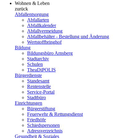
Wohnen & Leben
zurück
Abfallentsorgung
Abfallarten
Abfallkalender
Abfallvermeidung
Abfallbehälter - Bestellung und Änderung
Wertstoffbringhof
Bildung
Bildungsbüro Arnsberg
Stadtarchiv
Schulen
TheaDiPOLIS
Bürgerdienste
Standesamt
Rentenstelle
Service-Portal
Stadtbüro
Einrichtungen
Bürgerstiftung
Feuerwehr & Rettungsdienst
Friedhöfe
Schiedspersonen
Adressverzeichnis
Gesundheit & Soziales