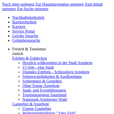
Nach oben springen
Zur Hauptnavigation springen
Zum Inhalt
springen
Zur Suche springen
Nachhaltigkeitsziele
Barrierefreiheit
Karriere
Service Portal
Leichte Sprache
Gebärdensprache
Freizeit & Tourismus
zurück
Erleben & Entdecken
Herzlich willkommen in der Stadt Arnsberg
15 Orte - eine Stadt
Digitales Erlebnis - Schlossberg Arnsberg
Sehenswürdigkeiten & Ausflugstipps
Schlemmen & Genießen
Ohne Sonne-Angebote
Stadt- und Eventführungen
Tourismusregion Sauerland
Naturpark Arnsberger Wald
Gastgeber & Angebote
Unsere Gastgeber
Wohnmobilstellplatz "Altes Feld"