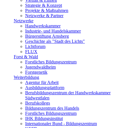
Vielfalt & Einheit
Strategie & Konzept
Projekte & Maßnahmen
Netzwerke & Partner
Netzwerke
Handwerkskammer
Industrie- und Handelskammer
Bürgerstiftung Arnsberg
Geschichte als "Stadt des Lichts"
Lichtforum
FLUX
Forst & Wald
Forstliches Bildungszentrum
Jugendwaldheim
Forstgenetik
Weiterbildung
Agentur für Arbeit
Ausbildungsplattform
Berufsbildungszentrum der Handwerkskammer
Südwestfalen
Berufskollegs
Bildungszentrum des Handels
Forstliches Bildungszentrum
IHK Bildungsinstitut
Internationaler Bund - Bildungszentrum