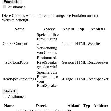
Erforderlich
Zustimmen
Diese Cookies werden für eine reibungslose Funktion unserer
Website benötigt.
Name
Zweck
Ablauf
Typ
Anbieter
Speichert Ihre
Einwilligung
CookieConsent
zur
1 Jahr
HTML
Website
Verwendung
von Cookies.
Bestimmt ob
_rspkrLoadCore
ReadSpeaker
Session
HTML
ReadSpeaker
geladen wird
Speichert die
Einstellungen
ReadSpeakerSettings
4 Tage
HTML
ReadSpeaker
vom
ReadSpeaker
Statistik
Zustimmen
Name
Zweck
Ablauf
Typ
Anbieter