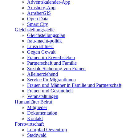
Adventskalender-App
Arnsberg-App
ArnsberGIS
Open Data
Smart City
Gleichstellungsstelle
Gleichstellungsplan
frau-macht-politik
Luisa ist hier!
Gegen Gewalt
Frauen im Erwerbsleben
Partnerschaft und Familie
Soziale Sicherung von Frauen
Alleinerziehend
Service für Migrantinnen
Frauen und Männer in Familie und Partnerschaft
Frauen und Gesundheit
Veranstaltungen
Humanitärer Beirat
Mitglieder
Dokumentation
Kontakt
Forstwirtschaft
Lehrpfad Oeventrop
Stadtwald