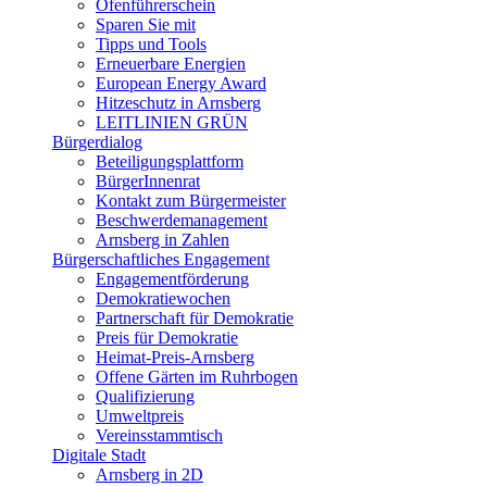
Ofenführerschein
Sparen Sie mit
Tipps und Tools
Erneuerbare Energien
European Energy Award
Hitzeschutz in Arnsberg
LEITLINIEN GRÜN
Bürgerdialog
Beteiligungsplattform
BürgerInnenrat
Kontakt zum Bürgermeister
Beschwerdemanagement
Arnsberg in Zahlen
Bürgerschaftliches Engagement
Engagementförderung
Demokratiewochen
Partnerschaft für Demokratie
Preis für Demokratie
Heimat-Preis-Arnsberg
Offene Gärten im Ruhrbogen
Qualifizierung
Umweltpreis
Vereinsstammtisch
Digitale Stadt
Arnsberg in 2D