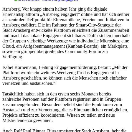
Arnsberg. Vor knapp einem halben Jahr ging die digitale
Ehrenamtsplattform „Arnsberg engagiert“ online und hat sich seither
als zentraler Treffpunkt für Ehrenamtliche, Vereine und Initiativen in
Arnsberg etabliert. Die im Rahmen der Smart-City-Strategie der
Stadt Arnsberg entwickelte Plattform erleichtert die Zusammenarbeit
und macht das lokale Engagement sichtbarer. Dafür stehen innerhalb
der Gruppen vielseitige Werkzeuge wie individuelle Microsites, eine
Cloud, ein Aufgabenmanagement (Kanban-Boards), ein Marktplatz
sowie ein gruppenübergreifendes Community-Forum zur
Verfügung.
Isabel Bornemann, Leitung Engagementförderung, betont: „Mit der
Plattform wurde ein weiteres Werkzeug für das Engagement in
Arnsberg geschaffen, so können sich die Menschen noch einfacher
vernetzen und austauschen.“
Tatsächlich haben sich in den ersten sechs Monaten bereits
zahlreiche Personen auf der Plattform registriert und in Gruppen
zusammengefunden. Besonders beliebt sind die Funktionen zum
Austausch und zur Vernetzung, die es Ehrenamtlichen ermöglichen,
Projekte effizient zu koordinieren, Wissen zu teilen und neue
Mitstreitende zu gewinnen.
Auch Ralf Paul Bittner, Bürgermeister der Stadt Arnsberg, hebt die