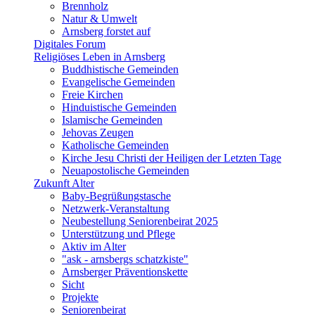
Brennholz
Natur & Umwelt
Arnsberg forstet auf
Digitales Forum
Religiöses Leben in Arnsberg
Buddhistische Gemeinden
Evangelische Gemeinden
Freie Kirchen
Hinduistische Gemeinden
Islamische Gemeinden
Jehovas Zeugen
Katholische Gemeinden
Kirche Jesu Christi der Heiligen der Letzten Tage
Neuapostolische Gemeinden
Zukunft Alter
Baby-Begrüßungstasche
Netzwerk-Veranstaltung
Neubestellung Seniorenbeirat 2025
Unterstützung und Pflege
Aktiv im Alter
"ask - arnsbergs schatzkiste"
Arnsberger Präventionskette
Sicht
Projekte
Seniorenbeirat