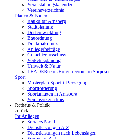
Veranstaltungskalender
Vereinsverzeichnis
Planen & Bauen
Baukultur Arnsberg
Stadtplanung
Dorfentwicklung
Bauordnung
Denkmalschutz
Anliegerbeiträge
Gutachterausschuss
Verkehrsplanung
Umwelt & Natur
LEADERsein!-Bürgerregion am Sorpesee
Sport
Masterplan Sport + Bewegung
Sportförderung
Sportanlagen in Arnsberg
Vereinsverzeichnis
Rathaus & Politik
zurück
Ihr Anliegen
Service-Portal
Dienstleistungen A-Z
Dienstleistungen nach Lebenslagen
Formulare A-Z