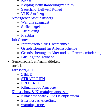
KEFB
Kolping Berufsförderungszentrum
Sauerland-Hellweg Kolleg
VHS Arnsberg
Arbeitgeber Stadt Arnsberg
Was uns ausmacht
Stellenangebote
Ausbildung
Praktika
Job Center
Informationen für Unternehmen
Grundsicherung für Arbeitssuchende
Grundsicherung im Alter und bei Erwerbsminderung
Bildung und Teilhabe
Gemeinschaft & Nachhaltigkeit
zurück
#arnsberg2030
ZIELE
STRATEGIEN
PROJEKTE
Klimagruppe Arnsberg
Klimaschutz & Klimafolgenanpassung
Klimadashboard - Die Datenplattform
Energiespa(r)ziergänge
warming stripes