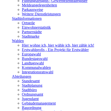
Führungszeugnis | Gewerbezentralregister
Meldeangelegenheiten
Parkausweise
Weitere Dienstleistungen
Stadtinformationen
Ortsteile
Einwohnerstatistik
Partnerstädte
Stadtmarke
Wahlen
Hier wohne ich, hier wähle ich, hier zähle ich!
Erstwahlprofis - Ein Projekt für Erstwähler
Europawahl
Bundestagswahl
Landtagswahl
Kommunalwahlen
Integrationsratswahl
Abteilungen
Standesamt
Stadtplanung
Stadtbüro
Ordnungsamt
Jugendamt
Gebäudemanagement
Bauordnung