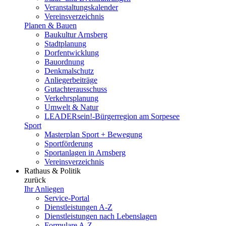
Veranstaltungskalender
Vereinsverzeichnis
Planen & Bauen
Baukultur Arnsberg
Stadtplanung
Dorfentwicklung
Bauordnung
Denkmalschutz
Anliegerbeiträge
Gutachterausschuss
Verkehrsplanung
Umwelt & Natur
LEADERsein!-Bürgerregion am Sorpesee
Sport
Masterplan Sport + Bewegung
Sportförderung
Sportanlagen in Arnsberg
Vereinsverzeichnis
Rathaus & Politik
zurück
Ihr Anliegen
Service-Portal
Dienstleistungen A-Z
Dienstleistungen nach Lebenslagen
Formulare A-Z