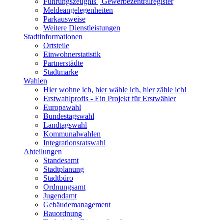
Führungszeugnis | Gewerbezentralregister
Meldeangelegenheiten
Parkausweise
Weitere Dienstleistungen
Stadtinformationen
Ortsteile
Einwohnerstatistik
Partnerstädte
Stadtmarke
Wahlen
Hier wohne ich, hier wähle ich, hier zähle ich!
Erstwahlprofis - Ein Projekt für Erstwähler
Europawahl
Bundestagswahl
Landtagswahl
Kommunalwahlen
Integrationsratswahl
Abteilungen
Standesamt
Stadtplanung
Stadtbüro
Ordnungsamt
Jugendamt
Gebäudemanagement
Bauordnung