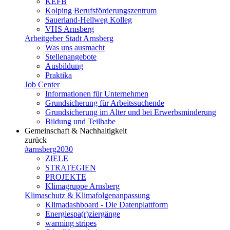
KEFB
Kolping Berufsförderungszentrum
Sauerland-Hellweg Kolleg
VHS Arnsberg
Arbeitgeber Stadt Arnsberg
Was uns ausmacht
Stellenangebote
Ausbildung
Praktika
Job Center
Informationen für Unternehmen
Grundsicherung für Arbeitssuchende
Grundsicherung im Alter und bei Erwerbsminderung
Bildung und Teilhabe
Gemeinschaft & Nachhaltigkeit
zurück
#arnsberg2030
ZIELE
STRATEGIEN
PROJEKTE
Klimagruppe Arnsberg
Klimaschutz & Klimafolgenanpassung
Klimadashboard - Die Datenplattform
Energiespa(r)ziergänge
warming stripes