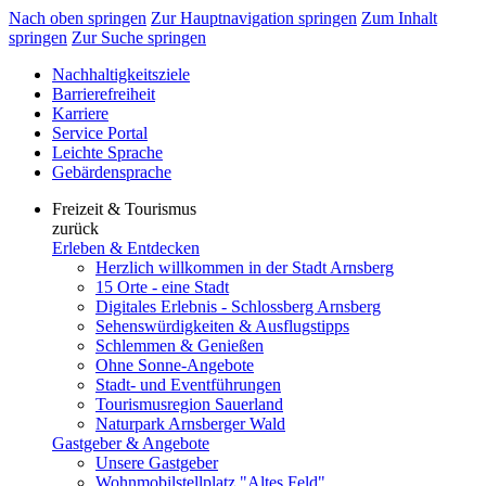
Nach oben springen
Zur Hauptnavigation springen
Zum Inhalt
springen
Zur Suche springen
Nachhaltigkeitsziele
Barrierefreiheit
Karriere
Service Portal
Leichte Sprache
Gebärdensprache
Freizeit & Tourismus
zurück
Erleben & Entdecken
Herzlich willkommen in der Stadt Arnsberg
15 Orte - eine Stadt
Digitales Erlebnis - Schlossberg Arnsberg
Sehenswürdigkeiten & Ausflugstipps
Schlemmen & Genießen
Ohne Sonne-Angebote
Stadt- und Eventführungen
Tourismusregion Sauerland
Naturpark Arnsberger Wald
Gastgeber & Angebote
Unsere Gastgeber
Wohnmobilstellplatz "Altes Feld"