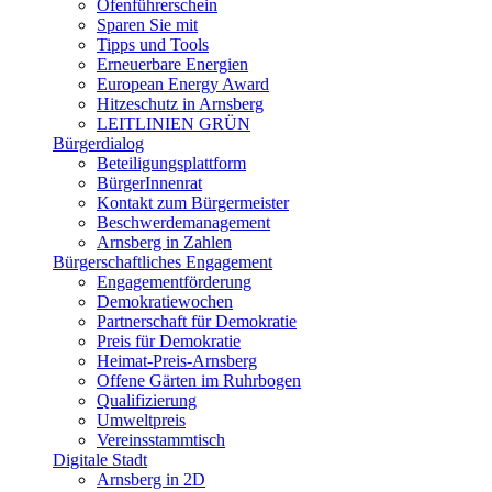
Ofenführerschein
Sparen Sie mit
Tipps und Tools
Erneuerbare Energien
European Energy Award
Hitzeschutz in Arnsberg
LEITLINIEN GRÜN
Bürgerdialog
Beteiligungsplattform
BürgerInnenrat
Kontakt zum Bürgermeister
Beschwerdemanagement
Arnsberg in Zahlen
Bürgerschaftliches Engagement
Engagementförderung
Demokratiewochen
Partnerschaft für Demokratie
Preis für Demokratie
Heimat-Preis-Arnsberg
Offene Gärten im Ruhrbogen
Qualifizierung
Umweltpreis
Vereinsstammtisch
Digitale Stadt
Arnsberg in 2D