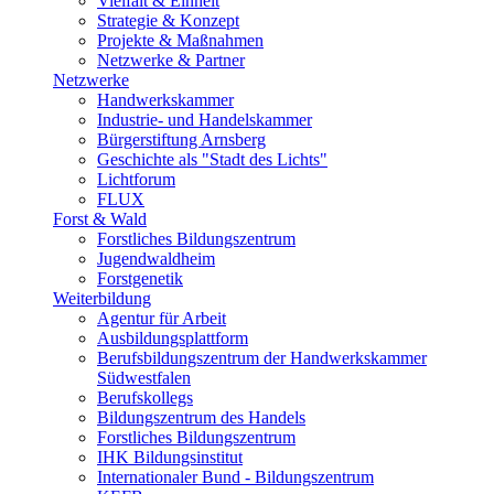
Vielfalt & Einheit
Strategie & Konzept
Projekte & Maßnahmen
Netzwerke & Partner
Netzwerke
Handwerkskammer
Industrie- und Handelskammer
Bürgerstiftung Arnsberg
Geschichte als "Stadt des Lichts"
Lichtforum
FLUX
Forst & Wald
Forstliches Bildungszentrum
Jugendwaldheim
Forstgenetik
Weiterbildung
Agentur für Arbeit
Ausbildungsplattform
Berufsbildungszentrum der Handwerkskammer
Südwestfalen
Berufskollegs
Bildungszentrum des Handels
Forstliches Bildungszentrum
IHK Bildungsinstitut
Internationaler Bund - Bildungszentrum