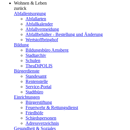
Wohnen & Leben
zurück
Abfallentsorgung
Abfallarten
Abfallkalender
Abfallvermeidung
Abfallbehälter - Bestellung und Änderung
Wertstoffbringhof
Bildung
Bildungsbüro Arnsberg
Stadtarchiv
Schulen
TheaDiPOLIS
Bürgerdienste
Standesamt
Rentenstelle
Service-Portal
Stadtbüro
Einrichtungen
Bürgerstiftung
Feuerwehr & Rettungsdienst
Friedhöfe
Schiedspersonen
Adressverzeichnis
Gesundheit & Soziales