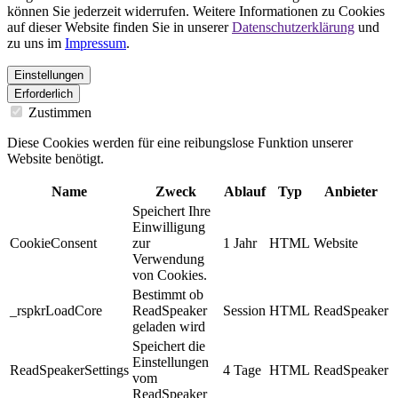
können Sie jederzeit widerrufen. Weitere Informationen zu Cookies
auf dieser Website finden Sie in unserer
Datenschutzerklärung
und
zu uns im
Impressum
.
Einstellungen
Erforderlich
Zustimmen
Diese Cookies werden für eine reibungslose Funktion unserer
Website benötigt.
Name
Zweck
Ablauf
Typ
Anbieter
Speichert Ihre
Einwilligung
CookieConsent
zur
1 Jahr
HTML
Website
Verwendung
von Cookies.
Bestimmt ob
_rspkrLoadCore
ReadSpeaker
Session
HTML
ReadSpeaker
geladen wird
Speichert die
Einstellungen
ReadSpeakerSettings
4 Tage
HTML
ReadSpeaker
vom
ReadSpeaker