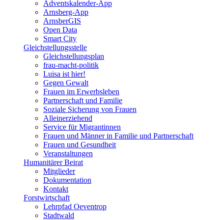
Adventskalender-App
Arnsberg-App
ArnsberGIS
Open Data
Smart City
Gleichstellungsstelle
Gleichstellungsplan
frau-macht-politik
Luisa ist hier!
Gegen Gewalt
Frauen im Erwerbsleben
Partnerschaft und Familie
Soziale Sicherung von Frauen
Alleinerziehend
Service für Migrantinnen
Frauen und Männer in Familie und Partnerschaft
Frauen und Gesundheit
Veranstaltungen
Humanitärer Beirat
Mitglieder
Dokumentation
Kontakt
Forstwirtschaft
Lehrpfad Oeventrop
Stadtwald