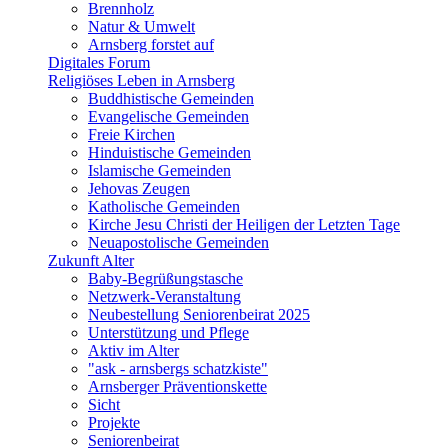
Brennholz
Natur & Umwelt
Arnsberg forstet auf
Digitales Forum
Religiöses Leben in Arnsberg
Buddhistische Gemeinden
Evangelische Gemeinden
Freie Kirchen
Hinduistische Gemeinden
Islamische Gemeinden
Jehovas Zeugen
Katholische Gemeinden
Kirche Jesu Christi der Heiligen der Letzten Tage
Neuapostolische Gemeinden
Zukunft Alter
Baby-Begrüßungstasche
Netzwerk-Veranstaltung
Neubestellung Seniorenbeirat 2025
Unterstützung und Pflege
Aktiv im Alter
"ask - arnsbergs schatzkiste"
Arnsberger Präventionskette
Sicht
Projekte
Seniorenbeirat