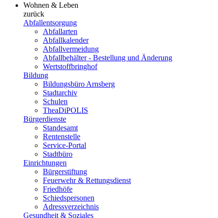
Wohnen & Leben
zurück
Abfallentsorgung
Abfallarten
Abfallkalender
Abfallvermeidung
Abfallbehälter - Bestellung und Änderung
Wertstoffbringhof
Bildung
Bildungsbüro Arnsberg
Stadtarchiv
Schulen
TheaDiPOLIS
Bürgerdienste
Standesamt
Rentenstelle
Service-Portal
Stadtbüro
Einrichtungen
Bürgerstiftung
Feuerwehr & Rettungsdienst
Friedhöfe
Schiedspersonen
Adressverzeichnis
Gesundheit & Soziales