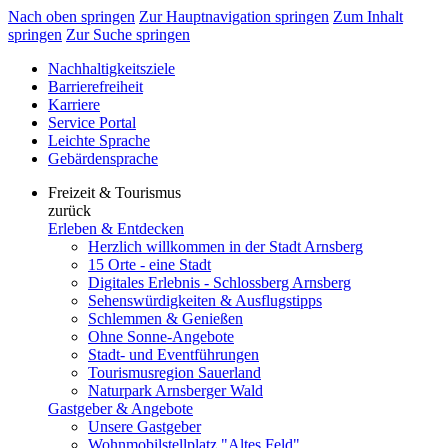
Nach oben springen
Zur Hauptnavigation springen
Zum Inhalt
springen
Zur Suche springen
Nachhaltigkeitsziele
Barrierefreiheit
Karriere
Service Portal
Leichte Sprache
Gebärdensprache
Freizeit & Tourismus
zurück
Erleben & Entdecken
Herzlich willkommen in der Stadt Arnsberg
15 Orte - eine Stadt
Digitales Erlebnis - Schlossberg Arnsberg
Sehenswürdigkeiten & Ausflugstipps
Schlemmen & Genießen
Ohne Sonne-Angebote
Stadt- und Eventführungen
Tourismusregion Sauerland
Naturpark Arnsberger Wald
Gastgeber & Angebote
Unsere Gastgeber
Wohnmobilstellplatz "Altes Feld"