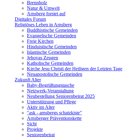
Brennholz
Natur & Umwelt
Arnsberg forstet auf
Digitales Forum
Religiöses Leben in Arnsberg
Buddhistische Gemeinden
Evangelische Gemeinden
Freie Kirchen
Hinduistische Gemeinden
Islamische Gemeinden
Jehovas Zeugen
Katholische Gemeinden
Kirche Jesu Christi der Heiligen der Letzten Tage
Neuapostolische Gemeinden
Zukunft Alter
Baby-Begrüßungstasche
Netzwerk-Veranstaltung
Neubestellung Seniorenbeirat 2025
Unterstützung und Pflege
Aktiv im Alter
"ask - arnsbergs schatzkiste"
Arnsberger Präventionskette
Sicht
Projekte
Seniorenbeirat