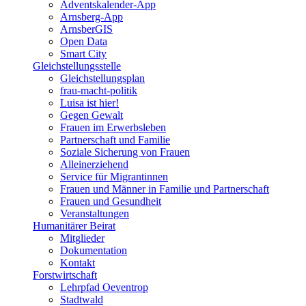
Adventskalender-App
Arnsberg-App
ArnsberGIS
Open Data
Smart City
Gleichstellungsstelle
Gleichstellungsplan
frau-macht-politik
Luisa ist hier!
Gegen Gewalt
Frauen im Erwerbsleben
Partnerschaft und Familie
Soziale Sicherung von Frauen
Alleinerziehend
Service für Migrantinnen
Frauen und Männer in Familie und Partnerschaft
Frauen und Gesundheit
Veranstaltungen
Humanitärer Beirat
Mitglieder
Dokumentation
Kontakt
Forstwirtschaft
Lehrpfad Oeventrop
Stadtwald