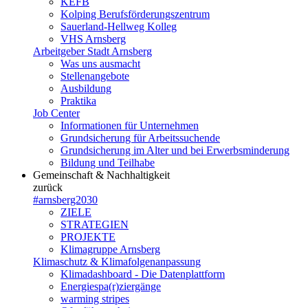
KEFB
Kolping Berufsförderungszentrum
Sauerland-Hellweg Kolleg
VHS Arnsberg
Arbeitgeber Stadt Arnsberg
Was uns ausmacht
Stellenangebote
Ausbildung
Praktika
Job Center
Informationen für Unternehmen
Grundsicherung für Arbeitssuchende
Grundsicherung im Alter und bei Erwerbsminderung
Bildung und Teilhabe
Gemeinschaft & Nachhaltigkeit
zurück
#arnsberg2030
ZIELE
STRATEGIEN
PROJEKTE
Klimagruppe Arnsberg
Klimaschutz & Klimafolgenanpassung
Klimadashboard - Die Datenplattform
Energiespa(r)ziergänge
warming stripes