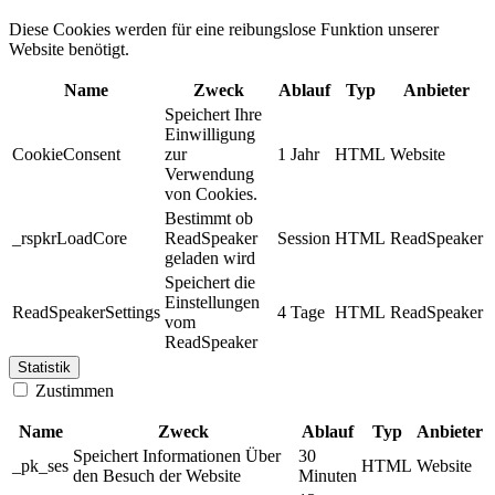
Diese Cookies werden für eine reibungslose Funktion unserer
Website benötigt.
Name
Zweck
Ablauf
Typ
Anbieter
Speichert Ihre
Einwilligung
CookieConsent
zur
1 Jahr
HTML
Website
Verwendung
von Cookies.
Bestimmt ob
_rspkrLoadCore
ReadSpeaker
Session
HTML
ReadSpeaker
geladen wird
Speichert die
Einstellungen
ReadSpeakerSettings
4 Tage
HTML
ReadSpeaker
vom
ReadSpeaker
Statistik
Zustimmen
Name
Zweck
Ablauf
Typ
Anbieter
Speichert Informationen Über
30
_pk_ses
HTML
Website
den Besuch der Website
Minuten