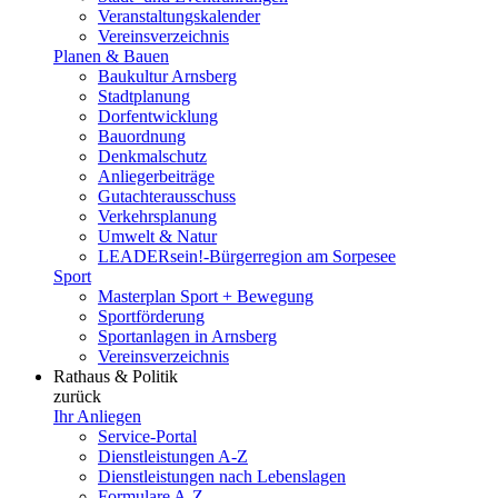
Veranstaltungskalender
Vereinsverzeichnis
Planen & Bauen
Baukultur Arnsberg
Stadtplanung
Dorfentwicklung
Bauordnung
Denkmalschutz
Anliegerbeiträge
Gutachterausschuss
Verkehrsplanung
Umwelt & Natur
LEADERsein!-Bürgerregion am Sorpesee
Sport
Masterplan Sport + Bewegung
Sportförderung
Sportanlagen in Arnsberg
Vereinsverzeichnis
Rathaus & Politik
zurück
Ihr Anliegen
Service-Portal
Dienstleistungen A-Z
Dienstleistungen nach Lebenslagen
Formulare A-Z