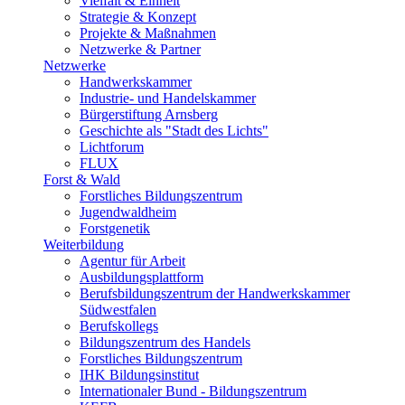
Vielfalt & Einheit
Strategie & Konzept
Projekte & Maßnahmen
Netzwerke & Partner
Netzwerke
Handwerkskammer
Industrie- und Handelskammer
Bürgerstiftung Arnsberg
Geschichte als "Stadt des Lichts"
Lichtforum
FLUX
Forst & Wald
Forstliches Bildungszentrum
Jugendwaldheim
Forstgenetik
Weiterbildung
Agentur für Arbeit
Ausbildungsplattform
Berufsbildungszentrum der Handwerkskammer
Südwestfalen
Berufskollegs
Bildungszentrum des Handels
Forstliches Bildungszentrum
IHK Bildungsinstitut
Internationaler Bund - Bildungszentrum