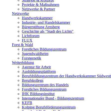
Strategie & Konzept
Projekte & Maßnahmen
Netzwerke & Partner
Netzwerke
Handwerkskammer
Industrie- und Handelskammer
Bürgerstiftung Arnsberg
Geschichte als "Stadt des Lichts"
Lichtforum
FLUX
Forst & Wald
Forstliches Bildungszentrum
Jugendwaldheim
Forstgenetik
Weiterbildung
Agentur für Arbeit
Ausbildungsplattform
Berufsbildungszentrum der Handwerkskammer Südwestf
Berufskollegs
Bildungszentrum des Handels
Forstliches Bildungszentrum
IHK Bildungsinstitut
Internationaler Bund - Bildungszentrum
KEFB
Kolping Berufsförderungszentrum