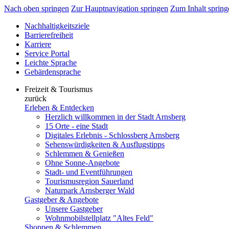
Nach oben springen
Zur Hauptnavigation springen
Zum Inhalt spring
Nachhaltigkeitsziele
Barrierefreiheit
Karriere
Service Portal
Leichte Sprache
Gebärdensprache
Freizeit & Tourismus
zurück
Erleben & Entdecken
Herzlich willkommen in der Stadt Arnsberg
15 Orte - eine Stadt
Digitales Erlebnis - Schlossberg Arnsberg
Sehenswürdigkeiten & Ausflugstipps
Schlemmen & Genießen
Ohne Sonne-Angebote
Stadt- und Eventführungen
Tourismusregion Sauerland
Naturpark Arnsberger Wald
Gastgeber & Angebote
Unsere Gastgeber
Wohnmobilstellplatz "Altes Feld"
Shoppen & Schlemmen