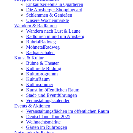
Einkaufserlebnis in Quartieren
Die Arnsberger Shoppingcard
Schlemmen & Genießen
Unsere Wochenmärkte
Wandern & Radfahren
Wandern nach Lust & Laune
Radtouren in und um Arnsberg
RuhrtalRadweg
MöhnetalRadweg
Radpauschalen
Kunst & Kultur
Bühne & Theater
Kulturelle Bildung
Kulturprogramm
KulturRaum
Kultursommer
Kunst im öffentlichen Raum
Stadt- und Eventführungen
Veranstaltungskalender
Events & Aktionen
Veranstaltungsflächen im öffentlichen Raum
Deutschland Tour 2025
Weihnachtsmärkte
Gärten im Ruhrbogen
Netzwerke & Partner