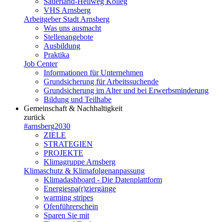
Sauerland-Hellweg Kolleg
VHS Arnsberg
Arbeitgeber Stadt Arnsberg
Was uns ausmacht
Stellenangebote
Ausbildung
Praktika
Job Center
Informationen für Unternehmen
Grundsicherung für Arbeitssuchende
Grundsicherung im Alter und bei Erwerbsminderung
Bildung und Teilhabe
Gemeinschaft & Nachhaltigkeit
zurück
#arnsberg2030
ZIELE
STRATEGIEN
PROJEKTE
Klimagruppe Arnsberg
Klimaschutz & Klimafolgenanpassung
Klimadashboard - Die Datenplattform
Energiespa(r)ziergänge
warming stripes
Ofenführerschein
Sparen Sie mit