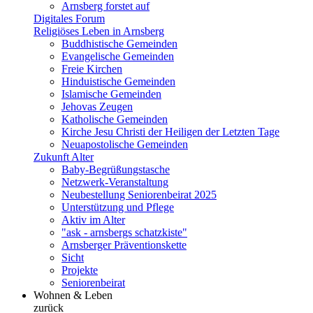
Arnsberg forstet auf
Digitales Forum
Religiöses Leben in Arnsberg
Buddhistische Gemeinden
Evangelische Gemeinden
Freie Kirchen
Hinduistische Gemeinden
Islamische Gemeinden
Jehovas Zeugen
Katholische Gemeinden
Kirche Jesu Christi der Heiligen der Letzten Tage
Neuapostolische Gemeinden
Zukunft Alter
Baby-Begrüßungstasche
Netzwerk-Veranstaltung
Neubestellung Seniorenbeirat 2025
Unterstützung und Pflege
Aktiv im Alter
"ask - arnsbergs schatzkiste"
Arnsberger Präventionskette
Sicht
Projekte
Seniorenbeirat
Wohnen & Leben
zurück