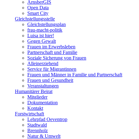
ArnsberGIS
Open Data
Smart City
Gleichstellungsstelle
Gleichstellungsplan
frau-macht-politik
Luisa ist hier!
Gegen Gewalt
Frauen im Erwerbsleben
Partnerschaft und Familie
Soziale Sicherung von Frauen
Alleinerziehend
Service für Migrantinnen
Frauen und Männer in Familie und Partnerschaft
Frauen und Gesundheit
Veranstaltungen
Humanitärer Beirat
Mitglieder
Dokumentation
Kontakt
Forstwirtschaft
Lehrpfad Oeventrop
Stadtwald
Brennholz
Natur & Umwelt