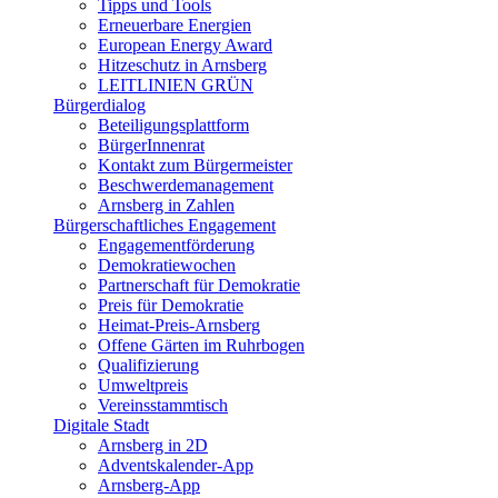
Tipps und Tools
Erneuerbare Energien
European Energy Award
Hitzeschutz in Arnsberg
LEITLINIEN GRÜN
Bürgerdialog
Beteiligungsplattform
BürgerInnenrat
Kontakt zum Bürgermeister
Beschwerdemanagement
Arnsberg in Zahlen
Bürgerschaftliches Engagement
Engagementförderung
Demokratiewochen
Partnerschaft für Demokratie
Preis für Demokratie
Heimat-Preis-Arnsberg
Offene Gärten im Ruhrbogen
Qualifizierung
Umweltpreis
Vereinsstammtisch
Digitale Stadt
Arnsberg in 2D
Adventskalender-App
Arnsberg-App