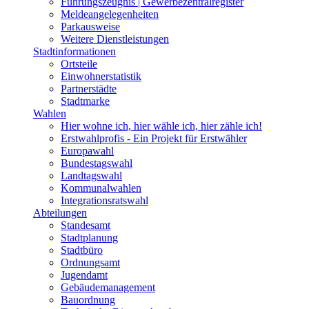
Führungszeugnis | Gewerbezentralregister
Meldeangelegenheiten
Parkausweise
Weitere Dienstleistungen
Stadtinformationen
Ortsteile
Einwohnerstatistik
Partnerstädte
Stadtmarke
Wahlen
Hier wohne ich, hier wähle ich, hier zähle ich!
Erstwahlprofis - Ein Projekt für Erstwähler
Europawahl
Bundestagswahl
Landtagswahl
Kommunalwahlen
Integrationsratswahl
Abteilungen
Standesamt
Stadtplanung
Stadtbüro
Ordnungsamt
Jugendamt
Gebäudemanagement
Bauordnung