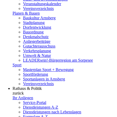
Veranstaltungskalender
Vereinsverzeichnis
Planen & Bauen
Baukultur Arnsberg
Stadtplanung
Dorfentwicklung
Bauordnung
Denkmalschutz
Anliegerbeiträge
Gutachterausschuss
Verkehrsplanung
Umwelt & Natur
LEADERsein!-Bürgerregion am Sorpesee
Sport
Masterplan Sport + Bewegung
Sportförderung
Sportanlagen in Arnsberg
Vereinsverzeichnis
Rathaus & Politik
zurück
Ihr Anliegen
Service-Portal
Dienstleistungen A-Z
Dienstleistungen nach Lebenslagen
Formulare A-Z