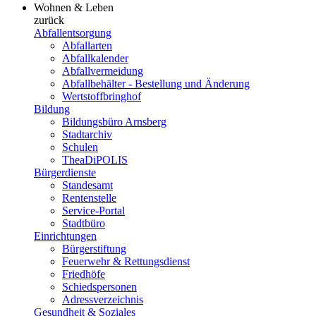
Wohnen & Leben
zurück
Abfallentsorgung
Abfallarten
Abfallkalender
Abfallvermeidung
Abfallbehälter - Bestellung und Änderung
Wertstoffbringhof
Bildung
Bildungsbüro Arnsberg
Stadtarchiv
Schulen
TheaDiPOLIS
Bürgerdienste
Standesamt
Rentenstelle
Service-Portal
Stadtbüro
Einrichtungen
Bürgerstiftung
Feuerwehr & Rettungsdienst
Friedhöfe
Schiedspersonen
Adressverzeichnis
Gesundheit & Soziales