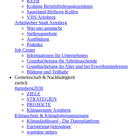
KEFB
Kolping Berufsförderungszentrum
Sauerland-Hellweg Kolleg
VHS Arnsberg
Arbeitgeber Stadt Arnsberg
Was uns ausmacht
Stellenangebote
Ausbildung
Praktika
Job Center
Informationen für Unternehmen
Grundsicherung für Arbeitssuchende
Grundsicherung im Alter und bei Erwerbsminderung
Bildung und Teilhabe
Gemeinschaft & Nachhaltigkeit
zurück
#arnsberg2030
ZIELE
STRATEGIEN
PROJEKTE
Klimagruppe Arnsberg
Klimaschutz & Klimafolgenanpassung
Klimadashboard - Die Datenplattform
Energiespa(r)ziergänge
warming stripes