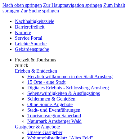
Nach oben springen
Zur Hauptnavigation springen
Zum Inhalt
springen
Zur Suche springen
Nachhaltigkeitsziele
Barrierefreiheit
Karriere
Service Portal
Leichte Sprache
Gebärdensprache
Freizeit & Tourismus
zurück
Erleben & Entdecken
Herzlich willkommen in der Stadt Arnsberg
15 Orte - eine Stadt
Digitales Erlebnis - Schlossberg Arnsberg
Sehenswürdigkeiten & Ausflugstipps
Schlemmen & Genießen
Ohne Sonne-Angebote
Stadt- und Eventführungen
Tourismusregion Sauerland
Naturpark Arnsberger Wald
Gastgeber & Angebote
Unsere Gastgeber
Wohnmobilstellplatz "Altes Feld"