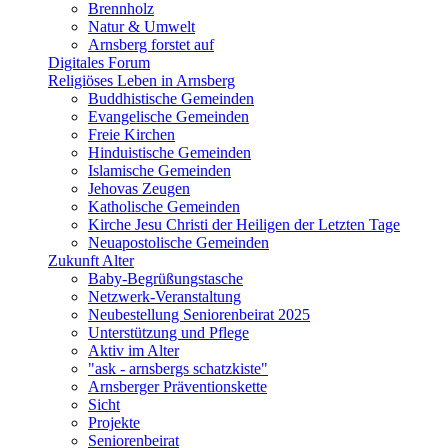
Brennholz
Natur & Umwelt
Arnsberg forstet auf
Digitales Forum
Religiöses Leben in Arnsberg
Buddhistische Gemeinden
Evangelische Gemeinden
Freie Kirchen
Hinduistische Gemeinden
Islamische Gemeinden
Jehovas Zeugen
Katholische Gemeinden
Kirche Jesu Christi der Heiligen der Letzten Tage
Neuapostolische Gemeinden
Zukunft Alter
Baby-Begrüßungstasche
Netzwerk-Veranstaltung
Neubestellung Seniorenbeirat 2025
Unterstützung und Pflege
Aktiv im Alter
"ask - arnsbergs schatzkiste"
Arnsberger Präventionskette
Sicht
Projekte
Seniorenbeirat