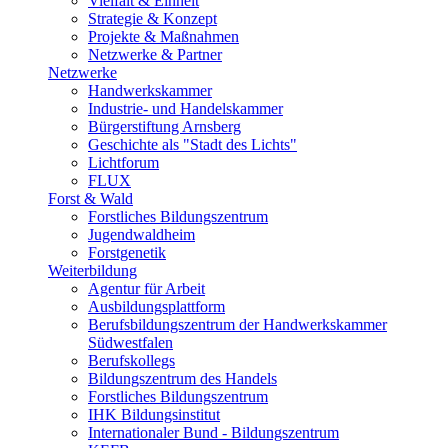
Vielfalt & Einheit
Strategie & Konzept
Projekte & Maßnahmen
Netzwerke & Partner
Netzwerke
Handwerkskammer
Industrie- und Handelskammer
Bürgerstiftung Arnsberg
Geschichte als "Stadt des Lichts"
Lichtforum
FLUX
Forst & Wald
Forstliches Bildungszentrum
Jugendwaldheim
Forstgenetik
Weiterbildung
Agentur für Arbeit
Ausbildungsplattform
Berufsbildungszentrum der Handwerkskammer
Südwestfalen
Berufskollegs
Bildungszentrum des Handels
Forstliches Bildungszentrum
IHK Bildungsinstitut
Internationaler Bund - Bildungszentrum