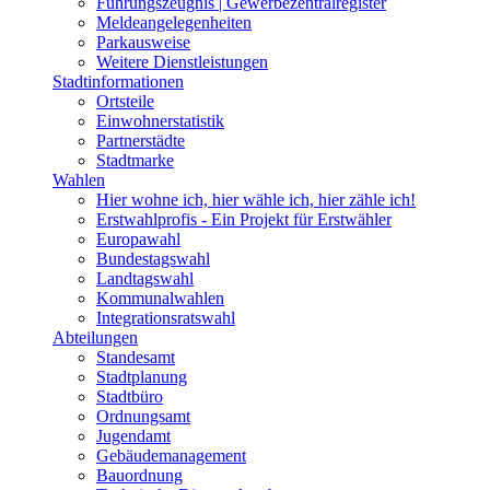
Führungszeugnis | Gewerbezentralregister
Meldeangelegenheiten
Parkausweise
Weitere Dienstleistungen
Stadtinformationen
Ortsteile
Einwohnerstatistik
Partnerstädte
Stadtmarke
Wahlen
Hier wohne ich, hier wähle ich, hier zähle ich!
Erstwahlprofis - Ein Projekt für Erstwähler
Europawahl
Bundestagswahl
Landtagswahl
Kommunalwahlen
Integrationsratswahl
Abteilungen
Standesamt
Stadtplanung
Stadtbüro
Ordnungsamt
Jugendamt
Gebäudemanagement
Bauordnung