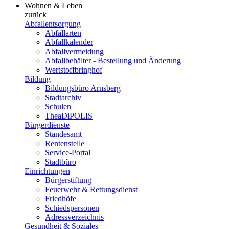
Wohnen & Leben
zurück
Abfallentsorgung
Abfallarten
Abfallkalender
Abfallvermeidung
Abfallbehälter - Bestellung und Änderung
Wertstoffbringhof
Bildung
Bildungsbüro Arnsberg
Stadtarchiv
Schulen
TheaDiPOLIS
Bürgerdienste
Standesamt
Rentenstelle
Service-Portal
Stadtbüro
Einrichtungen
Bürgerstiftung
Feuerwehr & Rettungsdienst
Friedhöfe
Schiedspersonen
Adressverzeichnis
Gesundheit & Soziales