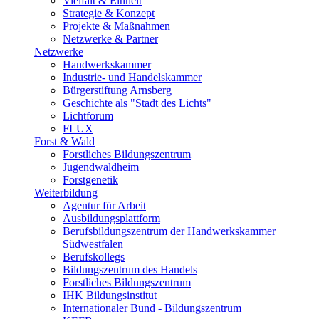
Vielfalt & Einheit
Strategie & Konzept
Projekte & Maßnahmen
Netzwerke & Partner
Netzwerke
Handwerkskammer
Industrie- und Handelskammer
Bürgerstiftung Arnsberg
Geschichte als "Stadt des Lichts"
Lichtforum
FLUX
Forst & Wald
Forstliches Bildungszentrum
Jugendwaldheim
Forstgenetik
Weiterbildung
Agentur für Arbeit
Ausbildungsplattform
Berufsbildungszentrum der Handwerkskammer
Südwestfalen
Berufskollegs
Bildungszentrum des Handels
Forstliches Bildungszentrum
IHK Bildungsinstitut
Internationaler Bund - Bildungszentrum