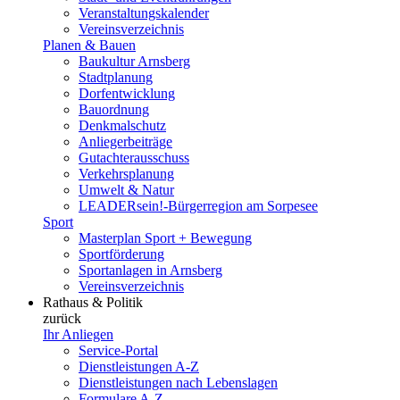
Veranstaltungskalender
Vereinsverzeichnis
Planen & Bauen
Baukultur Arnsberg
Stadtplanung
Dorfentwicklung
Bauordnung
Denkmalschutz
Anliegerbeiträge
Gutachterausschuss
Verkehrsplanung
Umwelt & Natur
LEADERsein!-Bürgerregion am Sorpesee
Sport
Masterplan Sport + Bewegung
Sportförderung
Sportanlagen in Arnsberg
Vereinsverzeichnis
Rathaus & Politik
zurück
Ihr Anliegen
Service-Portal
Dienstleistungen A-Z
Dienstleistungen nach Lebenslagen
Formulare A-Z