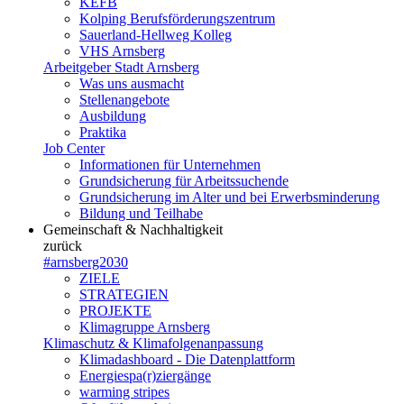
KEFB
Kolping Berufsförderungszentrum
Sauerland-Hellweg Kolleg
VHS Arnsberg
Arbeitgeber Stadt Arnsberg
Was uns ausmacht
Stellenangebote
Ausbildung
Praktika
Job Center
Informationen für Unternehmen
Grundsicherung für Arbeitssuchende
Grundsicherung im Alter und bei Erwerbsminderung
Bildung und Teilhabe
Gemeinschaft & Nachhaltigkeit
zurück
#arnsberg2030
ZIELE
STRATEGIEN
PROJEKTE
Klimagruppe Arnsberg
Klimaschutz & Klimafolgenanpassung
Klimadashboard - Die Datenplattform
Energiespa(r)ziergänge
warming stripes