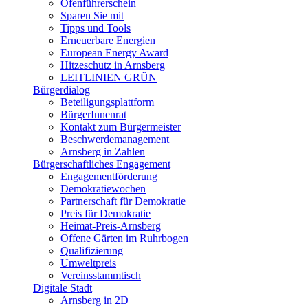
Ofenführerschein
Sparen Sie mit
Tipps und Tools
Erneuerbare Energien
European Energy Award
Hitzeschutz in Arnsberg
LEITLINIEN GRÜN
Bürgerdialog
Beteiligungsplattform
BürgerInnenrat
Kontakt zum Bürgermeister
Beschwerdemanagement
Arnsberg in Zahlen
Bürgerschaftliches Engagement
Engagementförderung
Demokratiewochen
Partnerschaft für Demokratie
Preis für Demokratie
Heimat-Preis-Arnsberg
Offene Gärten im Ruhrbogen
Qualifizierung
Umweltpreis
Vereinsstammtisch
Digitale Stadt
Arnsberg in 2D