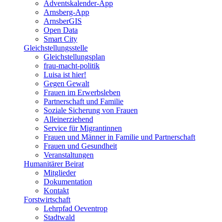
Adventskalender-App
Arnsberg-App
ArnsberGIS
Open Data
Smart City
Gleichstellungsstelle
Gleichstellungsplan
frau-macht-politik
Luisa ist hier!
Gegen Gewalt
Frauen im Erwerbsleben
Partnerschaft und Familie
Soziale Sicherung von Frauen
Alleinerziehend
Service für Migrantinnen
Frauen und Männer in Familie und Partnerschaft
Frauen und Gesundheit
Veranstaltungen
Humanitärer Beirat
Mitglieder
Dokumentation
Kontakt
Forstwirtschaft
Lehrpfad Oeventrop
Stadtwald