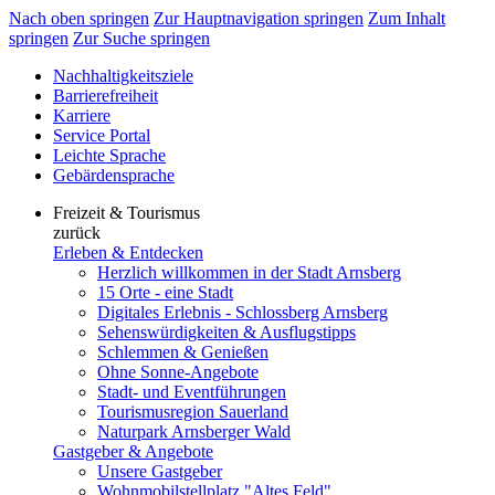
Nach oben springen
Zur Hauptnavigation springen
Zum Inhalt
springen
Zur Suche springen
Nachhaltigkeitsziele
Barrierefreiheit
Karriere
Service Portal
Leichte Sprache
Gebärdensprache
Freizeit & Tourismus
zurück
Erleben & Entdecken
Herzlich willkommen in der Stadt Arnsberg
15 Orte - eine Stadt
Digitales Erlebnis - Schlossberg Arnsberg
Sehenswürdigkeiten & Ausflugstipps
Schlemmen & Genießen
Ohne Sonne-Angebote
Stadt- und Eventführungen
Tourismusregion Sauerland
Naturpark Arnsberger Wald
Gastgeber & Angebote
Unsere Gastgeber
Wohnmobilstellplatz "Altes Feld"