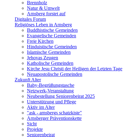
Brennholz
Natur & Umwelt
Arnsberg forstet auf
Digitales Forum
Religiöses Leben in Arnsberg
Buddhistische Gemeinden
Evangelische Gemeinden
Freie Kirchen
Hinduistische Gemeinden
Islamische Gemeinden
Jehovas Zeugen
Katholische Gemeinden
Kirche Jesu Christi der Heiligen der Letzten Tage
Neuapostolische Gemeinden
Zukunft Alter
Baby-Begrüßungstasche
Netzwerk-Veranstaltung
Neubestellung Seniorenbeirat 2025
Unterstützung und Pflege
Aktiv im Alter
"ask - arnsbergs schatzkiste"
Arnsberger Präventionskette
Sicht
Projekte
Seniorenbeirat