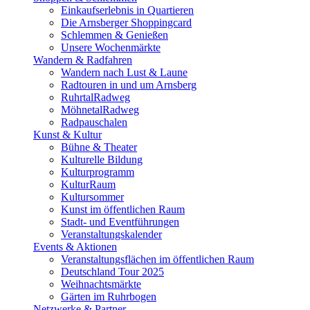
Einkaufserlebnis in Quartieren
Die Arnsberger Shoppingcard
Schlemmen & Genießen
Unsere Wochenmärkte
Wandern & Radfahren
Wandern nach Lust & Laune
Radtouren in und um Arnsberg
RuhrtalRadweg
MöhnetalRadweg
Radpauschalen
Kunst & Kultur
Bühne & Theater
Kulturelle Bildung
Kulturprogramm
KulturRaum
Kultursommer
Kunst im öffentlichen Raum
Stadt- und Eventführungen
Veranstaltungskalender
Events & Aktionen
Veranstaltungsflächen im öffentlichen Raum
Deutschland Tour 2025
Weihnachtsmärkte
Gärten im Ruhrbogen
Netzwerke & Partner