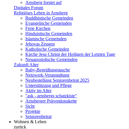
Arnsberg forstet auf
Digitales Forum
Religiöses Leben in Arnsberg
Buddhistische Gemeinden
Evangelische Gemeinden
Freie Kirchen
Hinduistische Gemeinden
Islamische Gemeinden
Jehovas Zeugen
Katholische Gemeinden
Kirche Jesu Christi der Heiligen der Letzten Tage
Neuapostolische Gemeinden
Zukunft Alter
Baby-Begrüßungstasche
Netzwerk-Veranstaltung
Neubestellung Seniorenbeirat 2025
Unterstützung und Pflege
Aktiv im Alter
"ask - arnsbergs schatzkiste"
Arnsberger Präventionskette
Sicht
Projekte
Seniorenbeirat
Wohnen & Leben
zurück