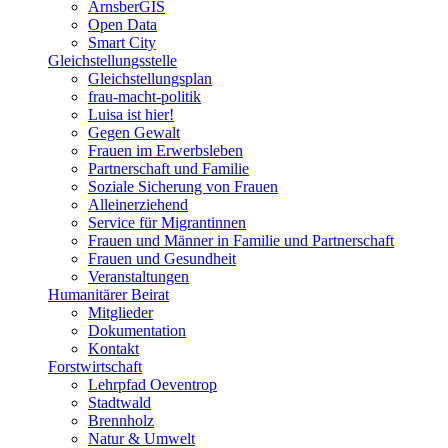
ArnsberGIS
Open Data
Smart City
Gleichstellungsstelle
Gleichstellungsplan
frau-macht-politik
Luisa ist hier!
Gegen Gewalt
Frauen im Erwerbsleben
Partnerschaft und Familie
Soziale Sicherung von Frauen
Alleinerziehend
Service für Migrantinnen
Frauen und Männer in Familie und Partnerschaft
Frauen und Gesundheit
Veranstaltungen
Humanitärer Beirat
Mitglieder
Dokumentation
Kontakt
Forstwirtschaft
Lehrpfad Oeventrop
Stadtwald
Brennholz
Natur & Umwelt