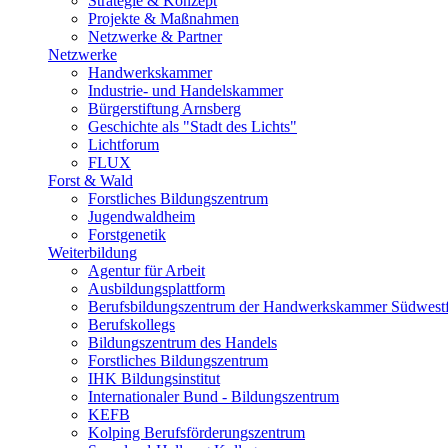
Strategie & Konzept
Projekte & Maßnahmen
Netzwerke & Partner
Netzwerke
Handwerkskammer
Industrie- und Handelskammer
Bürgerstiftung Arnsberg
Geschichte als "Stadt des Lichts"
Lichtforum
FLUX
Forst & Wald
Forstliches Bildungszentrum
Jugendwaldheim
Forstgenetik
Weiterbildung
Agentur für Arbeit
Ausbildungsplattform
Berufsbildungszentrum der Handwerkskammer Südwestf
Berufskollegs
Bildungszentrum des Handels
Forstliches Bildungszentrum
IHK Bildungsinstitut
Internationaler Bund - Bildungszentrum
KEFB
Kolping Berufsförderungszentrum