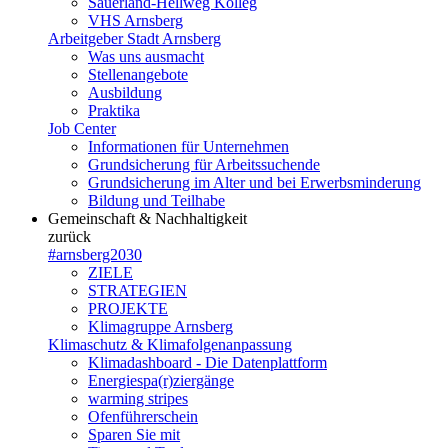
Sauerland-Hellweg Kolleg
VHS Arnsberg
Arbeitgeber Stadt Arnsberg
Was uns ausmacht
Stellenangebote
Ausbildung
Praktika
Job Center
Informationen für Unternehmen
Grundsicherung für Arbeitssuchende
Grundsicherung im Alter und bei Erwerbsminderung
Bildung und Teilhabe
Gemeinschaft & Nachhaltigkeit
zurück
#arnsberg2030
ZIELE
STRATEGIEN
PROJEKTE
Klimagruppe Arnsberg
Klimaschutz & Klimafolgenanpassung
Klimadashboard - Die Datenplattform
Energiespa(r)ziergänge
warming stripes
Ofenführerschein
Sparen Sie mit