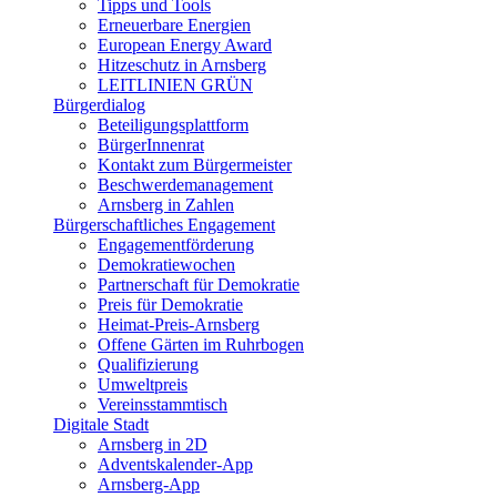
Tipps und Tools
Erneuerbare Energien
European Energy Award
Hitzeschutz in Arnsberg
LEITLINIEN GRÜN
Bürgerdialog
Beteiligungsplattform
BürgerInnenrat
Kontakt zum Bürgermeister
Beschwerdemanagement
Arnsberg in Zahlen
Bürgerschaftliches Engagement
Engagementförderung
Demokratiewochen
Partnerschaft für Demokratie
Preis für Demokratie
Heimat-Preis-Arnsberg
Offene Gärten im Ruhrbogen
Qualifizierung
Umweltpreis
Vereinsstammtisch
Digitale Stadt
Arnsberg in 2D
Adventskalender-App
Arnsberg-App