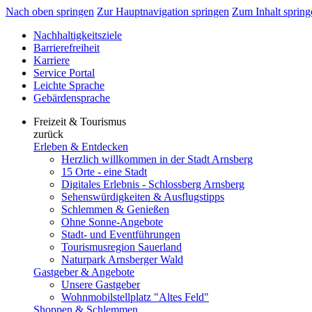
Nach oben springen
Zur Hauptnavigation springen
Zum Inhalt spring
Nachhaltigkeitsziele
Barrierefreiheit
Karriere
Service Portal
Leichte Sprache
Gebärdensprache
Freizeit & Tourismus
zurück
Erleben & Entdecken
Herzlich willkommen in der Stadt Arnsberg
15 Orte - eine Stadt
Digitales Erlebnis - Schlossberg Arnsberg
Sehenswürdigkeiten & Ausflugstipps
Schlemmen & Genießen
Ohne Sonne-Angebote
Stadt- und Eventführungen
Tourismusregion Sauerland
Naturpark Arnsberger Wald
Gastgeber & Angebote
Unsere Gastgeber
Wohnmobilstellplatz "Altes Feld"
Shoppen & Schlemmen