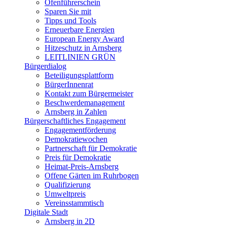
Ofenführerschein
Sparen Sie mit
Tipps und Tools
Erneuerbare Energien
European Energy Award
Hitzeschutz in Arnsberg
LEITLINIEN GRÜN
Bürgerdialog
Beteiligungsplattform
BürgerInnenrat
Kontakt zum Bürgermeister
Beschwerdemanagement
Arnsberg in Zahlen
Bürgerschaftliches Engagement
Engagementförderung
Demokratiewochen
Partnerschaft für Demokratie
Preis für Demokratie
Heimat-Preis-Arnsberg
Offene Gärten im Ruhrbogen
Qualifizierung
Umweltpreis
Vereinsstammtisch
Digitale Stadt
Arnsberg in 2D