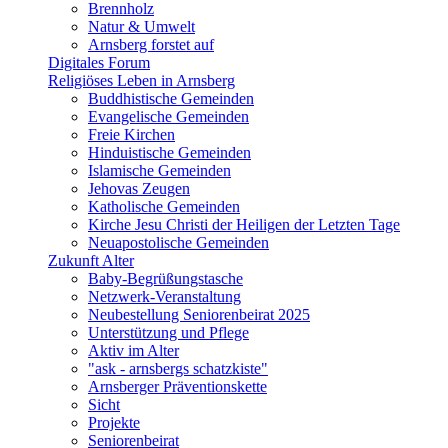
Brennholz
Natur & Umwelt
Arnsberg forstet auf
Digitales Forum
Religiöses Leben in Arnsberg
Buddhistische Gemeinden
Evangelische Gemeinden
Freie Kirchen
Hinduistische Gemeinden
Islamische Gemeinden
Jehovas Zeugen
Katholische Gemeinden
Kirche Jesu Christi der Heiligen der Letzten Tage
Neuapostolische Gemeinden
Zukunft Alter
Baby-Begrüßungstasche
Netzwerk-Veranstaltung
Neubestellung Seniorenbeirat 2025
Unterstützung und Pflege
Aktiv im Alter
"ask - arnsbergs schatzkiste"
Arnsberger Präventionskette
Sicht
Projekte
Seniorenbeirat