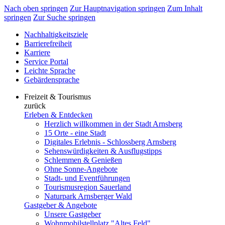
Nach oben springen
Zur Hauptnavigation springen
Zum Inhalt
springen
Zur Suche springen
Nachhaltigkeitsziele
Barrierefreiheit
Karriere
Service Portal
Leichte Sprache
Gebärdensprache
Freizeit & Tourismus
zurück
Erleben & Entdecken
Herzlich willkommen in der Stadt Arnsberg
15 Orte - eine Stadt
Digitales Erlebnis - Schlossberg Arnsberg
Sehenswürdigkeiten & Ausflugstipps
Schlemmen & Genießen
Ohne Sonne-Angebote
Stadt- und Eventführungen
Tourismusregion Sauerland
Naturpark Arnsberger Wald
Gastgeber & Angebote
Unsere Gastgeber
Wohnmobilstellplatz "Altes Feld"