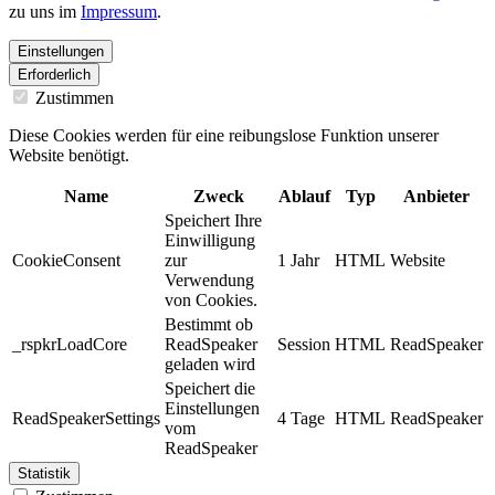
zu uns im
Impressum
.
Einstellungen
Erforderlich
Zustimmen
Diese Cookies werden für eine reibungslose Funktion unserer
Website benötigt.
Name
Zweck
Ablauf
Typ
Anbieter
Speichert Ihre
Einwilligung
CookieConsent
zur
1 Jahr
HTML
Website
Verwendung
von Cookies.
Bestimmt ob
_rspkrLoadCore
ReadSpeaker
Session
HTML
ReadSpeaker
geladen wird
Speichert die
Einstellungen
ReadSpeakerSettings
4 Tage
HTML
ReadSpeaker
vom
ReadSpeaker
Statistik