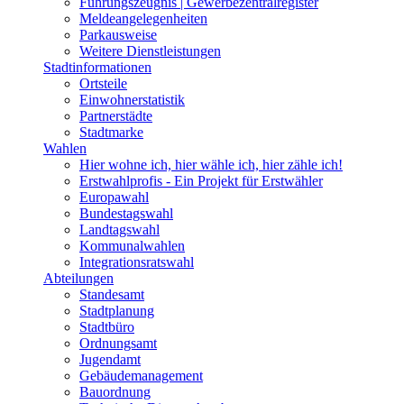
Führungszeugnis | Gewerbezentralregister
Meldeangelegenheiten
Parkausweise
Weitere Dienstleistungen
Stadtinformationen
Ortsteile
Einwohnerstatistik
Partnerstädte
Stadtmarke
Wahlen
Hier wohne ich, hier wähle ich, hier zähle ich!
Erstwahlprofis - Ein Projekt für Erstwähler
Europawahl
Bundestagswahl
Landtagswahl
Kommunalwahlen
Integrationsratswahl
Abteilungen
Standesamt
Stadtplanung
Stadtbüro
Ordnungsamt
Jugendamt
Gebäudemanagement
Bauordnung