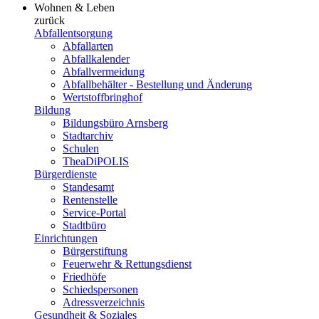
Wohnen & Leben
zurück
Abfallentsorgung
Abfallarten
Abfallkalender
Abfallvermeidung
Abfallbehälter - Bestellung und Änderung
Wertstoffbringhof
Bildung
Bildungsbüro Arnsberg
Stadtarchiv
Schulen
TheaDiPOLIS
Bürgerdienste
Standesamt
Rentenstelle
Service-Portal
Stadtbüro
Einrichtungen
Bürgerstiftung
Feuerwehr & Rettungsdienst
Friedhöfe
Schiedspersonen
Adressverzeichnis
Gesundheit & Soziales