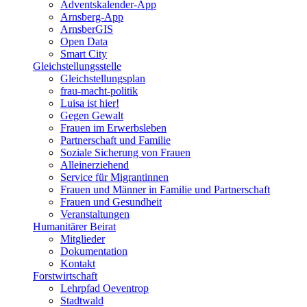
Adventskalender-App
Arnsberg-App
ArnsberGIS
Open Data
Smart City
Gleichstellungsstelle
Gleichstellungsplan
frau-macht-politik
Luisa ist hier!
Gegen Gewalt
Frauen im Erwerbsleben
Partnerschaft und Familie
Soziale Sicherung von Frauen
Alleinerziehend
Service für Migrantinnen
Frauen und Männer in Familie und Partnerschaft
Frauen und Gesundheit
Veranstaltungen
Humanitärer Beirat
Mitglieder
Dokumentation
Kontakt
Forstwirtschaft
Lehrpfad Oeventrop
Stadtwald