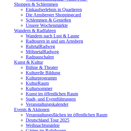
Shoppen & Schlemmen
Einkaufserlebnis in Quartieren
Die Arnsberger Shoppingcard
Schlemmen & Genießen
Unsere Wochenmärkte
Wandern & Radfahren
Wandern nach Lust & Laune
Radtouren in und um Arnsberg
RuhrtalRadweg
MöhnetalRadweg
Radpauschalen
Kunst & Kultur
Bühne & Theater
Kulturelle Bildung
Kulturprogramm
KulturRaum
Kultursommer
Kunst im öffentlichen Raum
Stadt- und Eventführungen
Veranstaltungskalender
Events & Aktionen
Veranstaltungsflächen im öffentlichen Raum
Deutschland Tour 2025
Weihnachtsmärkte
Gärten im Ruhrbogen