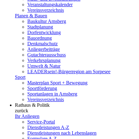
Veranstaltungskalender
Vereinsverzeichnis
Planen & Bauen
Baukultur Arnsberg
Stadtplanung
Dorfentwicklung
Bauordnung
Denkmalschutz
Anliegerbeiträge
Gutachterausschuss
Verkehrsplanung
Umwelt & Natur
LEADERsein!-Bürgerregion am Sorpesee
Sport
Masterplan Sport + Bewegung
Sportförderung
Sportanlagen in Arnsberg
Vereinsverzeichnis
Rathaus & Politik
zurück
Ihr Anliegen
Service-Portal
Dienstleistungen A-Z
Dienstleistungen nach Lebenslagen
Formulare A-Z