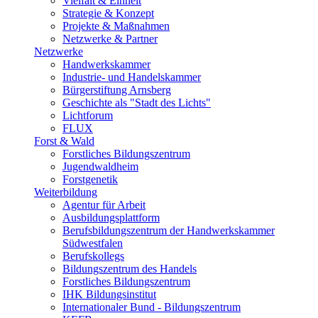
Vielfalt & Einheit
Strategie & Konzept
Projekte & Maßnahmen
Netzwerke & Partner
Netzwerke
Handwerkskammer
Industrie- und Handelskammer
Bürgerstiftung Arnsberg
Geschichte als "Stadt des Lichts"
Lichtforum
FLUX
Forst & Wald
Forstliches Bildungszentrum
Jugendwaldheim
Forstgenetik
Weiterbildung
Agentur für Arbeit
Ausbildungsplattform
Berufsbildungszentrum der Handwerkskammer
Südwestfalen
Berufskollegs
Bildungszentrum des Handels
Forstliches Bildungszentrum
IHK Bildungsinstitut
Internationaler Bund - Bildungszentrum