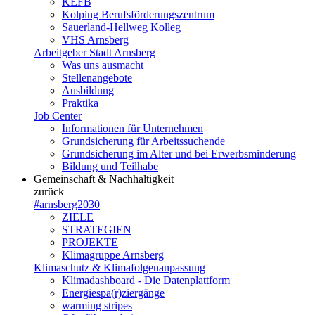
KEFB
Kolping Berufsförderungszentrum
Sauerland-Hellweg Kolleg
VHS Arnsberg
Arbeitgeber Stadt Arnsberg
Was uns ausmacht
Stellenangebote
Ausbildung
Praktika
Job Center
Informationen für Unternehmen
Grundsicherung für Arbeitssuchende
Grundsicherung im Alter und bei Erwerbsminderung
Bildung und Teilhabe
Gemeinschaft & Nachhaltigkeit
zurück
#arnsberg2030
ZIELE
STRATEGIEN
PROJEKTE
Klimagruppe Arnsberg
Klimaschutz & Klimafolgenanpassung
Klimadashboard - Die Datenplattform
Energiespa(r)ziergänge
warming stripes