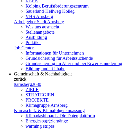
KEFB
Kolping Berufsförderungszentrum
Sauerland-Hellweg Kolleg
VHS Arnsberg
Arbeitgeber Stadt Arnsberg
Was uns ausmacht
Stellenangebote
Ausbildung
Praktika
Job Center
Informationen für Unternehmen
Grundsicherung für Arbeitssuchende
Grundsicherung im Alter und bei Erwerbsminderung
Bildung und Teilhabe
Gemeinschaft & Nachhaltigkeit
zurück
#arnsberg2030
ZIELE
STRATEGIEN
PROJEKTE
Klimagruppe Arnsberg
Klimaschutz & Klimafolgenanpassung
Klimadashboard - Die Datenplattform
Energiespa(r)ziergänge
warming stripes