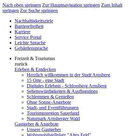
Nach oben springen
Zur Hauptnavigation springen
Zum Inhalt
springen
Zur Suche springen
Nachhaltigkeitsziele
Barrierefreiheit
Karriere
Service Portal
Leichte Sprache
Gebärdensprache
Freizeit & Tourismus
zurück
Erleben & Entdecken
Herzlich willkommen in der Stadt Arnsberg
15 Orte - eine Stadt
Digitales Erlebnis - Schlossberg Arnsberg
Sehenswürdigkeiten & Ausflugstipps
Schlemmen & Genießen
Ohne Sonne-Angebote
Stadt- und Eventführungen
Tourismusregion Sauerland
Naturpark Arnsberger Wald
Gastgeber & Angebote
Unsere Gastgeber
Wohnmobilstellplatz "Altes Feld"