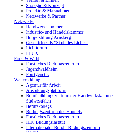
Vielfalt & Einheit
Strategie & Konzept
Projekte & Maßnahmen
Netzwerke & Partner
Netzwerke
Handwerkskammer
Industrie- und Handelskammer
Bürgerstiftung Arnsberg
Geschichte als "Stadt des Lichts"
Lichtforum
FLUX
Forst & Wald
Forstliches Bildungszentrum
Jugendwaldheim
Forstgenetik
Weiterbildung
Agentur für Arbeit
Ausbildungsplattform
Berufsbildungszentrum der Handwerkskammer
Südwestfalen
Berufskollegs
Bildungszentrum des Handels
Forstliches Bildungszentrum
IHK Bildungsinstitut
Internationaler Bund - Bildungszentrum