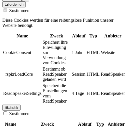
Erforderlich
Zustimmen
Diese Cookies werden für eine reibungslose Funktion unserer
Website benötigt.
Name
Zweck
Ablauf
Typ
Anbieter
Speichert Ihre
Einwilligung
CookieConsent
zur
1 Jahr
HTML
Website
Verwendung
von Cookies.
Bestimmt ob
_rspkrLoadCore
ReadSpeaker
Session
HTML
ReadSpeaker
geladen wird
Speichert die
Einstellungen
ReadSpeakerSettings
4 Tage
HTML
ReadSpeaker
vom
ReadSpeaker
Statistik
Zustimmen
Name
Zweck
Ablauf
Typ
Anbieter