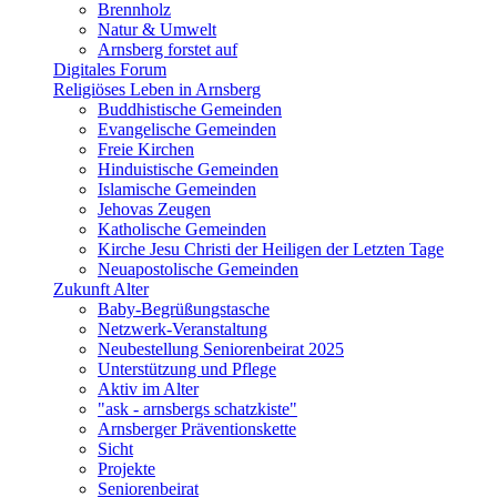
Brennholz
Natur & Umwelt
Arnsberg forstet auf
Digitales Forum
Religiöses Leben in Arnsberg
Buddhistische Gemeinden
Evangelische Gemeinden
Freie Kirchen
Hinduistische Gemeinden
Islamische Gemeinden
Jehovas Zeugen
Katholische Gemeinden
Kirche Jesu Christi der Heiligen der Letzten Tage
Neuapostolische Gemeinden
Zukunft Alter
Baby-Begrüßungstasche
Netzwerk-Veranstaltung
Neubestellung Seniorenbeirat 2025
Unterstützung und Pflege
Aktiv im Alter
"ask - arnsbergs schatzkiste"
Arnsberger Präventionskette
Sicht
Projekte
Seniorenbeirat