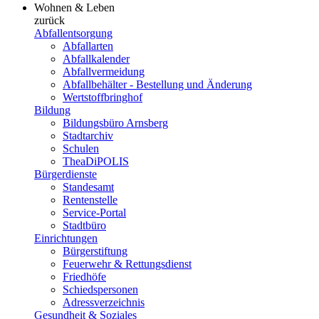
Wohnen & Leben
zurück
Abfallentsorgung
Abfallarten
Abfallkalender
Abfallvermeidung
Abfallbehälter - Bestellung und Änderung
Wertstoffbringhof
Bildung
Bildungsbüro Arnsberg
Stadtarchiv
Schulen
TheaDiPOLIS
Bürgerdienste
Standesamt
Rentenstelle
Service-Portal
Stadtbüro
Einrichtungen
Bürgerstiftung
Feuerwehr & Rettungsdienst
Friedhöfe
Schiedspersonen
Adressverzeichnis
Gesundheit & Soziales