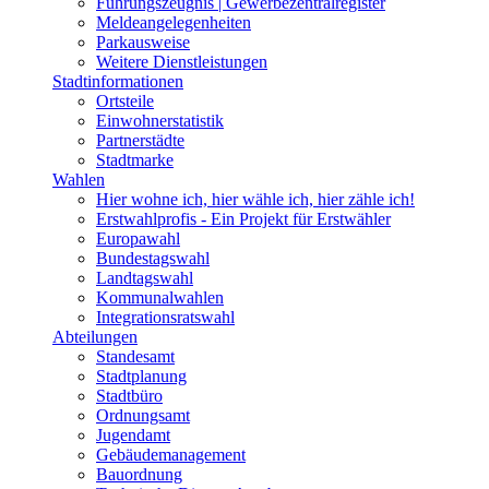
Führungszeugnis | Gewerbezentralregister
Meldeangelegenheiten
Parkausweise
Weitere Dienstleistungen
Stadtinformationen
Ortsteile
Einwohnerstatistik
Partnerstädte
Stadtmarke
Wahlen
Hier wohne ich, hier wähle ich, hier zähle ich!
Erstwahlprofis - Ein Projekt für Erstwähler
Europawahl
Bundestagswahl
Landtagswahl
Kommunalwahlen
Integrationsratswahl
Abteilungen
Standesamt
Stadtplanung
Stadtbüro
Ordnungsamt
Jugendamt
Gebäudemanagement
Bauordnung