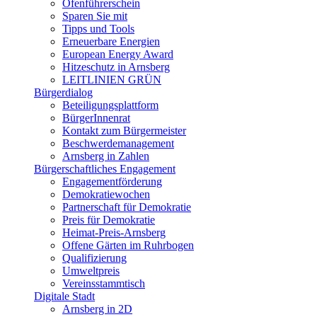
Ofenführerschein
Sparen Sie mit
Tipps und Tools
Erneuerbare Energien
European Energy Award
Hitzeschutz in Arnsberg
LEITLINIEN GRÜN
Bürgerdialog
Beteiligungsplattform
BürgerInnenrat
Kontakt zum Bürgermeister
Beschwerdemanagement
Arnsberg in Zahlen
Bürgerschaftliches Engagement
Engagementförderung
Demokratiewochen
Partnerschaft für Demokratie
Preis für Demokratie
Heimat-Preis-Arnsberg
Offene Gärten im Ruhrbogen
Qualifizierung
Umweltpreis
Vereinsstammtisch
Digitale Stadt
Arnsberg in 2D