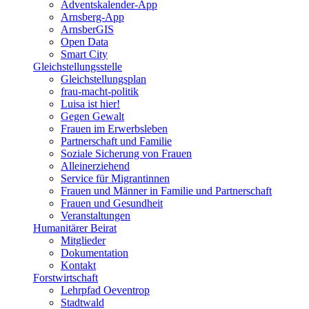
Adventskalender-App
Arnsberg-App
ArnsberGIS
Open Data
Smart City
Gleichstellungsstelle
Gleichstellungsplan
frau-macht-politik
Luisa ist hier!
Gegen Gewalt
Frauen im Erwerbsleben
Partnerschaft und Familie
Soziale Sicherung von Frauen
Alleinerziehend
Service für Migrantinnen
Frauen und Männer in Familie und Partnerschaft
Frauen und Gesundheit
Veranstaltungen
Humanitärer Beirat
Mitglieder
Dokumentation
Kontakt
Forstwirtschaft
Lehrpfad Oeventrop
Stadtwald