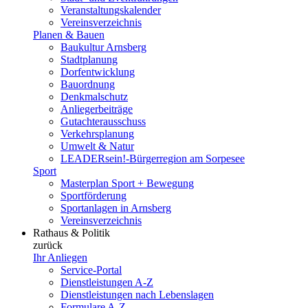
Veranstaltungskalender
Vereinsverzeichnis
Planen & Bauen
Baukultur Arnsberg
Stadtplanung
Dorfentwicklung
Bauordnung
Denkmalschutz
Anliegerbeiträge
Gutachterausschuss
Verkehrsplanung
Umwelt & Natur
LEADERsein!-Bürgerregion am Sorpesee
Sport
Masterplan Sport + Bewegung
Sportförderung
Sportanlagen in Arnsberg
Vereinsverzeichnis
Rathaus & Politik
zurück
Ihr Anliegen
Service-Portal
Dienstleistungen A-Z
Dienstleistungen nach Lebenslagen
Formulare A-Z