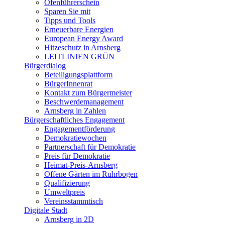
Ofenführerschein
Sparen Sie mit
Tipps und Tools
Erneuerbare Energien
European Energy Award
Hitzeschutz in Arnsberg
LEITLINIEN GRÜN
Bürgerdialog
Beteiligungsplattform
BürgerInnenrat
Kontakt zum Bürgermeister
Beschwerdemanagement
Arnsberg in Zahlen
Bürgerschaftliches Engagement
Engagementförderung
Demokratiewochen
Partnerschaft für Demokratie
Preis für Demokratie
Heimat-Preis-Arnsberg
Offene Gärten im Ruhrbogen
Qualifizierung
Umweltpreis
Vereinsstammtisch
Digitale Stadt
Arnsberg in 2D