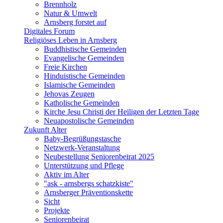
Brennholz
Natur & Umwelt
Arnsberg forstet auf
Digitales Forum
Religiöses Leben in Arnsberg
Buddhistische Gemeinden
Evangelische Gemeinden
Freie Kirchen
Hinduistische Gemeinden
Islamische Gemeinden
Jehovas Zeugen
Katholische Gemeinden
Kirche Jesu Christi der Heiligen der Letzten Tage
Neuapostolische Gemeinden
Zukunft Alter
Baby-Begrüßungstasche
Netzwerk-Veranstaltung
Neubestellung Seniorenbeirat 2025
Unterstützung und Pflege
Aktiv im Alter
"ask - arnsbergs schatzkiste"
Arnsberger Präventionskette
Sicht
Projekte
Seniorenbeirat