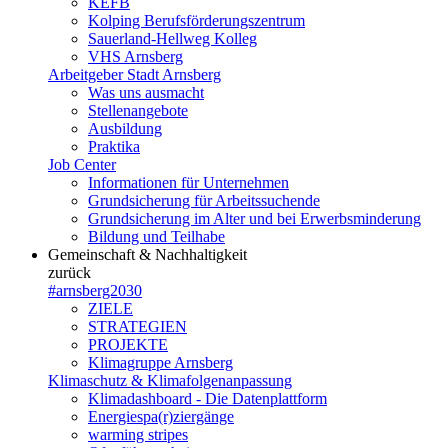
KEFB
Kolping Berufsförderungszentrum
Sauerland-Hellweg Kolleg
VHS Arnsberg
Arbeitgeber Stadt Arnsberg
Was uns ausmacht
Stellenangebote
Ausbildung
Praktika
Job Center
Informationen für Unternehmen
Grundsicherung für Arbeitssuchende
Grundsicherung im Alter und bei Erwerbsminderung
Bildung und Teilhabe
Gemeinschaft & Nachhaltigkeit
zurück
#arnsberg2030
ZIELE
STRATEGIEN
PROJEKTE
Klimagruppe Arnsberg
Klimaschutz & Klimafolgenanpassung
Klimadashboard - Die Datenplattform
Energiespa(r)ziergänge
warming stripes