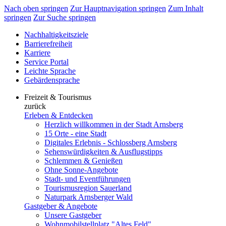
Nach oben springen
Zur Hauptnavigation springen
Zum Inhalt
springen
Zur Suche springen
Nachhaltigkeitsziele
Barrierefreiheit
Karriere
Service Portal
Leichte Sprache
Gebärdensprache
Freizeit & Tourismus
zurück
Erleben & Entdecken
Herzlich willkommen in der Stadt Arnsberg
15 Orte - eine Stadt
Digitales Erlebnis - Schlossberg Arnsberg
Sehenswürdigkeiten & Ausflugstipps
Schlemmen & Genießen
Ohne Sonne-Angebote
Stadt- und Eventführungen
Tourismusregion Sauerland
Naturpark Arnsberger Wald
Gastgeber & Angebote
Unsere Gastgeber
Wohnmobilstellplatz "Altes Feld"