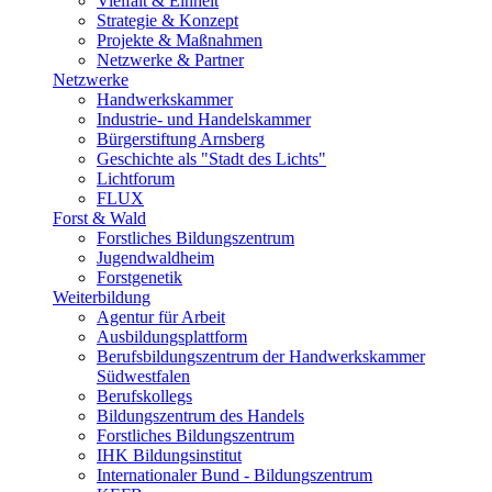
Vielfalt & Einheit
Strategie & Konzept
Projekte & Maßnahmen
Netzwerke & Partner
Netzwerke
Handwerkskammer
Industrie- und Handelskammer
Bürgerstiftung Arnsberg
Geschichte als "Stadt des Lichts"
Lichtforum
FLUX
Forst & Wald
Forstliches Bildungszentrum
Jugendwaldheim
Forstgenetik
Weiterbildung
Agentur für Arbeit
Ausbildungsplattform
Berufsbildungszentrum der Handwerkskammer
Südwestfalen
Berufskollegs
Bildungszentrum des Handels
Forstliches Bildungszentrum
IHK Bildungsinstitut
Internationaler Bund - Bildungszentrum