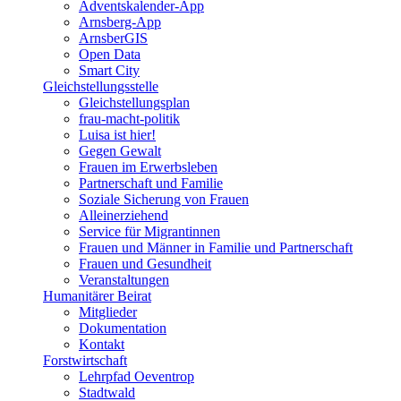
Adventskalender-App
Arnsberg-App
ArnsberGIS
Open Data
Smart City
Gleichstellungsstelle
Gleichstellungsplan
frau-macht-politik
Luisa ist hier!
Gegen Gewalt
Frauen im Erwerbsleben
Partnerschaft und Familie
Soziale Sicherung von Frauen
Alleinerziehend
Service für Migrantinnen
Frauen und Männer in Familie und Partnerschaft
Frauen und Gesundheit
Veranstaltungen
Humanitärer Beirat
Mitglieder
Dokumentation
Kontakt
Forstwirtschaft
Lehrpfad Oeventrop
Stadtwald