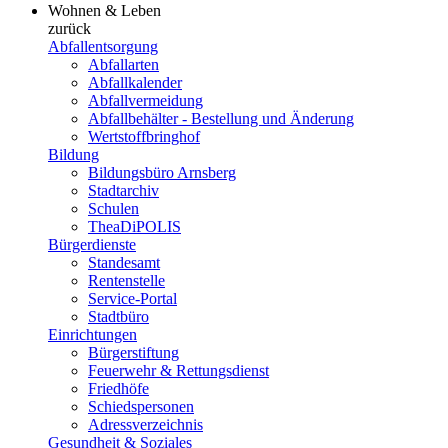
Wohnen & Leben
zurück
Abfallentsorgung
Abfallarten
Abfallkalender
Abfallvermeidung
Abfallbehälter - Bestellung und Änderung
Wertstoffbringhof
Bildung
Bildungsbüro Arnsberg
Stadtarchiv
Schulen
TheaDiPOLIS
Bürgerdienste
Standesamt
Rentenstelle
Service-Portal
Stadtbüro
Einrichtungen
Bürgerstiftung
Feuerwehr & Rettungsdienst
Friedhöfe
Schiedspersonen
Adressverzeichnis
Gesundheit & Soziales