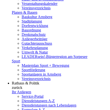
Veranstaltungskalender
Vereinsverzeichnis
Planen & Bauen
Baukultur Arnsberg
Stadtplanung
Dorfentwicklung
Bauordnung
Denkmalschutz
Anliegerbeiträge
Gutachterausschuss
Verkehrsplanung
Umwelt & Natur
LEADERsein!-Bürgerregion am Sorpesee
Sport
Masterplan Sport + Bewegung
Sportförderung
Sportanlagen in Arnsberg
Vereinsverzeichnis
Rathaus & Politik
zurück
Ihr Anliegen
Service-Portal
Dienstleistungen A-Z
Dienstleistungen nach Lebenslagen
Formulare A-Z