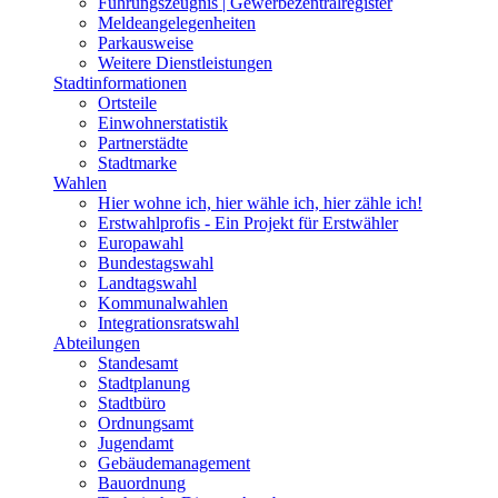
Führungszeugnis | Gewerbezentralregister
Meldeangelegenheiten
Parkausweise
Weitere Dienstleistungen
Stadtinformationen
Ortsteile
Einwohnerstatistik
Partnerstädte
Stadtmarke
Wahlen
Hier wohne ich, hier wähle ich, hier zähle ich!
Erstwahlprofis - Ein Projekt für Erstwähler
Europawahl
Bundestagswahl
Landtagswahl
Kommunalwahlen
Integrationsratswahl
Abteilungen
Standesamt
Stadtplanung
Stadtbüro
Ordnungsamt
Jugendamt
Gebäudemanagement
Bauordnung