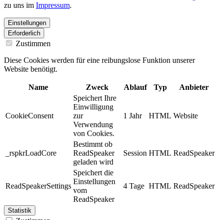
zu uns im
Impressum
.
Einstellungen
Erforderlich
Zustimmen
Diese Cookies werden für eine reibungslose Funktion unserer
Website benötigt.
Name
Zweck
Ablauf
Typ
Anbieter
Speichert Ihre
Einwilligung
CookieConsent
zur
1 Jahr
HTML
Website
Verwendung
von Cookies.
Bestimmt ob
_rspkrLoadCore
ReadSpeaker
Session
HTML
ReadSpeaker
geladen wird
Speichert die
Einstellungen
ReadSpeakerSettings
4 Tage
HTML
ReadSpeaker
vom
ReadSpeaker
Statistik