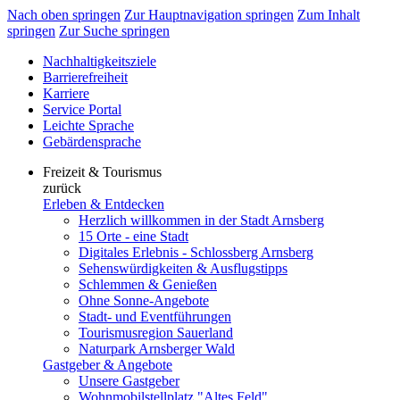
Nach oben springen
Zur Hauptnavigation springen
Zum Inhalt
springen
Zur Suche springen
Nachhaltigkeitsziele
Barrierefreiheit
Karriere
Service Portal
Leichte Sprache
Gebärdensprache
Freizeit & Tourismus
zurück
Erleben & Entdecken
Herzlich willkommen in der Stadt Arnsberg
15 Orte - eine Stadt
Digitales Erlebnis - Schlossberg Arnsberg
Sehenswürdigkeiten & Ausflugstipps
Schlemmen & Genießen
Ohne Sonne-Angebote
Stadt- und Eventführungen
Tourismusregion Sauerland
Naturpark Arnsberger Wald
Gastgeber & Angebote
Unsere Gastgeber
Wohnmobilstellplatz "Altes Feld"