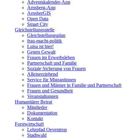
Adventskalender-App
Arnsberg-App
ArnsberGIS
Open Data
Smart City
Gleichstellungsstelle
Gleichstellungsplan
frau-macht-politik
Luisa ist hier!
Gegen Gewalt
Frauen im Erwerbsleben
Partnerschaft und Familie
Soziale Sicherung von Frauen
Alleinerziehend
Service für Migrantinnen
Frauen und Männer in Familie und Partnerschaft
Frauen und Gesundheit
Veranstaltungen
Humanitärer Beirat
Mitglieder
Dokumentation
Kontakt
Forstwirtschaft
Lehrpfad Oeventrop
Stadtwald