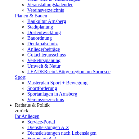
Veranstaltungskalender
Vereinsverzeichnis
Planen & Bauen
Baukultur Arnsberg
Stadtplanung
Dorfentwicklung
Bauordnung
Denkmalschutz
Anliegerbeiträge
Gutachterausschuss
Verkehrsplanung
Umwelt & Natur
LEADERsein!-Bürgerregion am Sorpesee
Sport
Masterplan Sport + Bewegung
Sportförderung
Sportanlagen in Arnsberg
Vereinsverzeichnis
Rathaus & Politik
zurück
Ihr Anliegen
Service-Portal
Dienstleistungen A-Z
Dienstleistungen nach Lebenslagen
Formulare A-Z