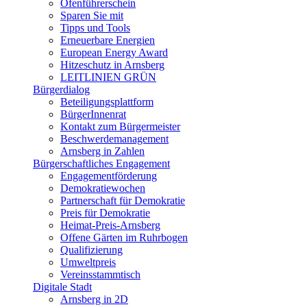
Ofenführerschein
Sparen Sie mit
Tipps und Tools
Erneuerbare Energien
European Energy Award
Hitzeschutz in Arnsberg
LEITLINIEN GRÜN
Bürgerdialog
Beteiligungsplattform
BürgerInnenrat
Kontakt zum Bürgermeister
Beschwerdemanagement
Arnsberg in Zahlen
Bürgerschaftliches Engagement
Engagementförderung
Demokratiewochen
Partnerschaft für Demokratie
Preis für Demokratie
Heimat-Preis-Arnsberg
Offene Gärten im Ruhrbogen
Qualifizierung
Umweltpreis
Vereinsstammtisch
Digitale Stadt
Arnsberg in 2D