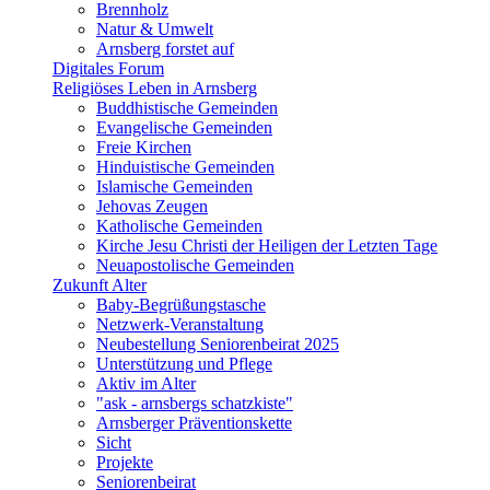
Brennholz
Natur & Umwelt
Arnsberg forstet auf
Digitales Forum
Religiöses Leben in Arnsberg
Buddhistische Gemeinden
Evangelische Gemeinden
Freie Kirchen
Hinduistische Gemeinden
Islamische Gemeinden
Jehovas Zeugen
Katholische Gemeinden
Kirche Jesu Christi der Heiligen der Letzten Tage
Neuapostolische Gemeinden
Zukunft Alter
Baby-Begrüßungstasche
Netzwerk-Veranstaltung
Neubestellung Seniorenbeirat 2025
Unterstützung und Pflege
Aktiv im Alter
"ask - arnsbergs schatzkiste"
Arnsberger Präventionskette
Sicht
Projekte
Seniorenbeirat