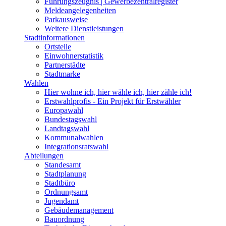
Führungszeugnis | Gewerbezentralregister
Meldeangelegenheiten
Parkausweise
Weitere Dienstleistungen
Stadtinformationen
Ortsteile
Einwohnerstatistik
Partnerstädte
Stadtmarke
Wahlen
Hier wohne ich, hier wähle ich, hier zähle ich!
Erstwahlprofis - Ein Projekt für Erstwähler
Europawahl
Bundestagswahl
Landtagswahl
Kommunalwahlen
Integrationsratswahl
Abteilungen
Standesamt
Stadtplanung
Stadtbüro
Ordnungsamt
Jugendamt
Gebäudemanagement
Bauordnung