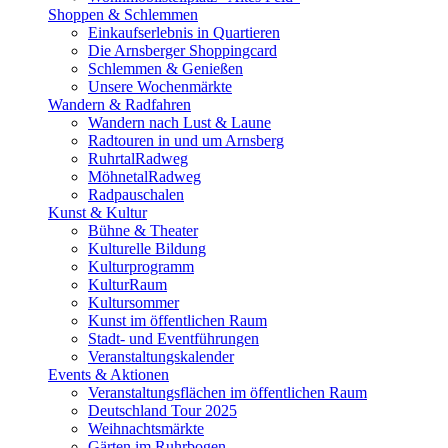
Shoppen & Schlemmen
Einkaufserlebnis in Quartieren
Die Arnsberger Shoppingcard
Schlemmen & Genießen
Unsere Wochenmärkte
Wandern & Radfahren
Wandern nach Lust & Laune
Radtouren in und um Arnsberg
RuhrtalRadweg
MöhnetalRadweg
Radpauschalen
Kunst & Kultur
Bühne & Theater
Kulturelle Bildung
Kulturprogramm
KulturRaum
Kultursommer
Kunst im öffentlichen Raum
Stadt- und Eventführungen
Veranstaltungskalender
Events & Aktionen
Veranstaltungsflächen im öffentlichen Raum
Deutschland Tour 2025
Weihnachtsmärkte
Gärten im Ruhrbogen