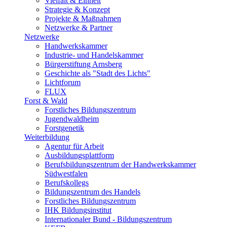
Vielfalt & Einheit
Strategie & Konzept
Projekte & Maßnahmen
Netzwerke & Partner
Netzwerke
Handwerkskammer
Industrie- und Handelskammer
Bürgerstiftung Arnsberg
Geschichte als "Stadt des Lichts"
Lichtforum
FLUX
Forst & Wald
Forstliches Bildungszentrum
Jugendwaldheim
Forstgenetik
Weiterbildung
Agentur für Arbeit
Ausbildungsplattform
Berufsbildungszentrum der Handwerkskammer
Südwestfalen
Berufskollegs
Bildungszentrum des Handels
Forstliches Bildungszentrum
IHK Bildungsinstitut
Internationaler Bund - Bildungszentrum