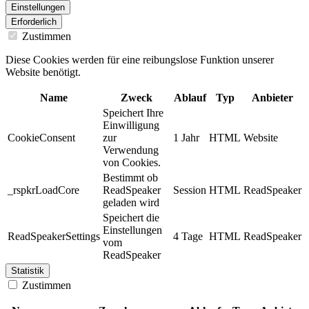
Einstellungen
Erforderlich
Zustimmen
Diese Cookies werden für eine reibungslose Funktion unserer
Website benötigt.
Name
Zweck
Ablauf
Typ
Anbieter
Speichert Ihre
Einwilligung
CookieConsent
zur
1 Jahr
HTML
Website
Verwendung
von Cookies.
Bestimmt ob
_rspkrLoadCore
ReadSpeaker
Session
HTML
ReadSpeaker
geladen wird
Speichert die
Einstellungen
ReadSpeakerSettings
4 Tage
HTML
ReadSpeaker
vom
ReadSpeaker
Statistik
Zustimmen