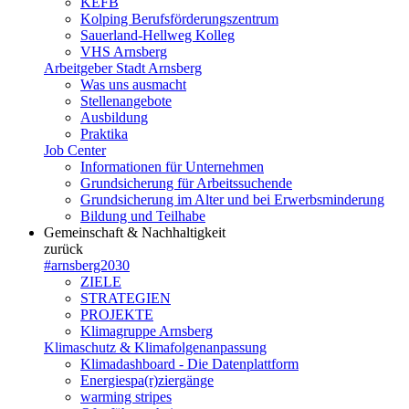
KEFB
Kolping Berufsförderungszentrum
Sauerland-Hellweg Kolleg
VHS Arnsberg
Arbeitgeber Stadt Arnsberg
Was uns ausmacht
Stellenangebote
Ausbildung
Praktika
Job Center
Informationen für Unternehmen
Grundsicherung für Arbeitssuchende
Grundsicherung im Alter und bei Erwerbsminderung
Bildung und Teilhabe
Gemeinschaft & Nachhaltigkeit
zurück
#arnsberg2030
ZIELE
STRATEGIEN
PROJEKTE
Klimagruppe Arnsberg
Klimaschutz & Klimafolgenanpassung
Klimadashboard - Die Datenplattform
Energiespa(r)ziergänge
warming stripes