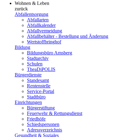
Wohnen & Leben
zurück
Abfallentsorgung
Abfallarten
Abfallkalender
Abfallvermeidung
Abfallbehälter - Bestellung und Änderung
Wertstoffbringhof
Bildung
Bildungsbüro Arnsberg
Stadtarchiv
Schulen
TheaDiPOLIS
Bürgerdienste
Standesamt
Rentenstelle
Service-Portal
Stadtbüro
Einrichtungen
Bürgerstiftung
Feuerwehr & Rettungsdienst
Friedhöfe
Schiedspersonen
Adressverzeichnis
Gesundheit & Soziales