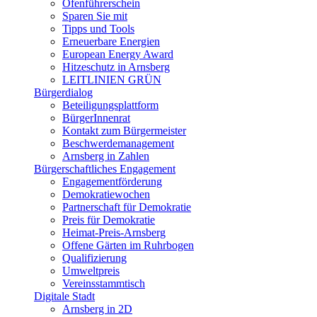
Ofenführerschein
Sparen Sie mit
Tipps und Tools
Erneuerbare Energien
European Energy Award
Hitzeschutz in Arnsberg
LEITLINIEN GRÜN
Bürgerdialog
Beteiligungsplattform
BürgerInnenrat
Kontakt zum Bürgermeister
Beschwerdemanagement
Arnsberg in Zahlen
Bürgerschaftliches Engagement
Engagementförderung
Demokratiewochen
Partnerschaft für Demokratie
Preis für Demokratie
Heimat-Preis-Arnsberg
Offene Gärten im Ruhrbogen
Qualifizierung
Umweltpreis
Vereinsstammtisch
Digitale Stadt
Arnsberg in 2D