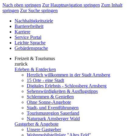
Nach oben springen
Zur Hauptnavigation springen
Zum Inhalt
springen
Zur Suche springen
Nachhaltigkeitsziele
Barrierefreiheit
Karriere
Service Portal
Leichte Sprache
Gebärdensprache
Freizeit & Tourismus
zurück
Erleben & Entdecken
Herzlich willkommen in der Stadt Arnsberg
15 Orte - eine Stadt
Digitales Erlebnis - Schlossberg Arnsberg
Sehenswürdigkeiten & Ausflugstipps
Schlemmen & Genießen
Ohne Sonne-Angebote
Stadt- und Eventführungen
Tourismusregion Sauerland
Naturpark Arnsberger Wald
Gastgeber & Angebote
Unsere Gastgeber
Wohnmobilstellplatz "Altes Feld"