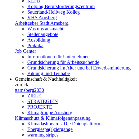
KEFB
Kolping Berufsförderungszentrum
Sauerland-Hellweg Kolleg
VHS Arnsberg
Arbeitgeber Stadt Arnsberg
Was uns ausmacht
Stellenangebote
Ausbildung
Praktika
Job Center
Informationen für Unternehmen
Grundsicherung für Arbeitssuchende
Grundsicherung im Alter und bei Erwerbsminderung
Bildung und Teilhabe
Gemeinschaft & Nachhaltigkeit
zurück
#arnsberg2030
ZIELE
STRATEGIEN
PROJEKTE
Klimagruppe Arnsberg
Klimaschutz & Klimafolgenanpassung
Klimadashboard - Die Datenplattform
Energiespa(r)ziergänge
warming stripes