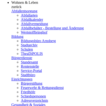
Wohnen & Leben
zurück
Abfallentsorgung
Abfallarten
Abfallkalender
Abfallvermeidung
Abfallbehälter - Bestellung und Änderung
Wertstoffbringhof
Bildung
Bildungsbüro Arnsberg
Stadtarchiv
Schulen
TheaDiPOLIS
Bürgerdienste
Standesamt
Rentenstelle
Service-Portal
Stadtbüro
Einrichtungen
Bürgerstiftung
Feuerwehr & Rettungsdienst
Friedhöfe
Schiedspersonen
Adressverzeichnis
Gesundheit & Soziales