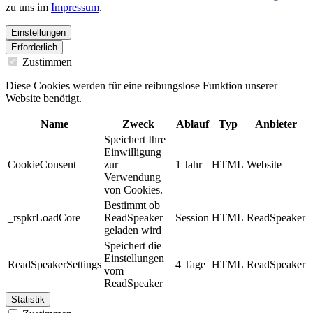
zu uns im
Impressum
.
Einstellungen
Erforderlich
Zustimmen
Diese Cookies werden für eine reibungslose Funktion unserer
Website benötigt.
Name
Zweck
Ablauf
Typ
Anbieter
Speichert Ihre
Einwilligung
CookieConsent
zur
1 Jahr
HTML
Website
Verwendung
von Cookies.
Bestimmt ob
_rspkrLoadCore
ReadSpeaker
Session
HTML
ReadSpeaker
geladen wird
Speichert die
Einstellungen
ReadSpeakerSettings
4 Tage
HTML
ReadSpeaker
vom
ReadSpeaker
Statistik