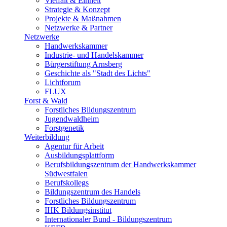
Vielfalt & Einheit
Strategie & Konzept
Projekte & Maßnahmen
Netzwerke & Partner
Netzwerke
Handwerkskammer
Industrie- und Handelskammer
Bürgerstiftung Arnsberg
Geschichte als "Stadt des Lichts"
Lichtforum
FLUX
Forst & Wald
Forstliches Bildungszentrum
Jugendwaldheim
Forstgenetik
Weiterbildung
Agentur für Arbeit
Ausbildungsplattform
Berufsbildungszentrum der Handwerkskammer
Südwestfalen
Berufskollegs
Bildungszentrum des Handels
Forstliches Bildungszentrum
IHK Bildungsinstitut
Internationaler Bund - Bildungszentrum