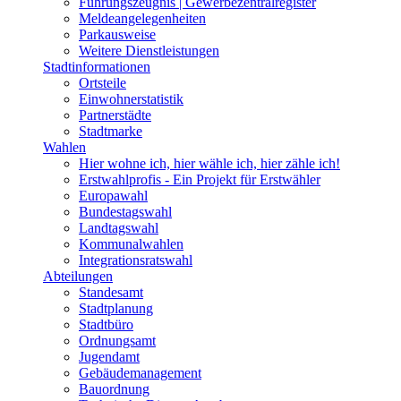
Führungszeugnis | Gewerbezentralregister
Meldeangelegenheiten
Parkausweise
Weitere Dienstleistungen
Stadtinformationen
Ortsteile
Einwohnerstatistik
Partnerstädte
Stadtmarke
Wahlen
Hier wohne ich, hier wähle ich, hier zähle ich!
Erstwahlprofis - Ein Projekt für Erstwähler
Europawahl
Bundestagswahl
Landtagswahl
Kommunalwahlen
Integrationsratswahl
Abteilungen
Standesamt
Stadtplanung
Stadtbüro
Ordnungsamt
Jugendamt
Gebäudemanagement
Bauordnung