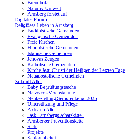
Brennholz
Natur & Umwelt
Arnsberg forstet auf
Digitales Forum
Religiöses Leben in Arnsberg
Buddhistische Gemeinden
Evangelische Gemeinden
Freie Kirchen
Hinduistische Gemeinden
Islamische Gemeinden
Jehovas Zeugen
Katholische Gemeinden
Kirche Jesu Christi der Heiligen der Letzten Tage
Neuapostolische Gemeinden
Zukunft Alter
Baby-Begrüßungstasche
Netzwerk-Veranstaltung
Neubestellung Seniorenbeirat 2025
Unterstützung und Pflege
Aktiv im Alter
"ask - arnsbergs schatzkiste"
Arnsberger Präventionskette
Sicht
Projekte
Seniorenbeirat