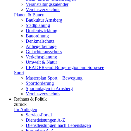
Veranstaltungskalender
Vereinsverzeichnis
Planen & Bauen
Baukultur Arnsberg
Stadtplanung
Dorfentwicklung
Bauordnung
Denkmalschutz
Anliegerbeiträge
Gutachterausschuss
Verkehrsplanung
Umwelt & Natur
LEADERsein!-Bürgerregion am Sorpesee
Sport
Masterplan Sport + Bewegung
Sportförderung
Sportanlagen in Arnsberg
Vereinsverzeichnis
Rathaus & Politik
zurück
Ihr Anliegen
Service-Portal
Dienstleistungen A-Z
Dienstleistungen nach Lebenslagen
Formulare A-Z