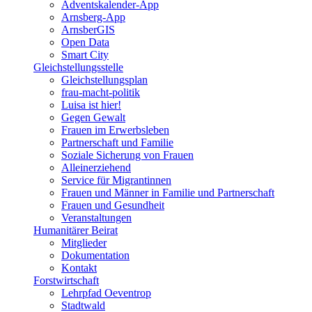
Adventskalender-App
Arnsberg-App
ArnsberGIS
Open Data
Smart City
Gleichstellungsstelle
Gleichstellungsplan
frau-macht-politik
Luisa ist hier!
Gegen Gewalt
Frauen im Erwerbsleben
Partnerschaft und Familie
Soziale Sicherung von Frauen
Alleinerziehend
Service für Migrantinnen
Frauen und Männer in Familie und Partnerschaft
Frauen und Gesundheit
Veranstaltungen
Humanitärer Beirat
Mitglieder
Dokumentation
Kontakt
Forstwirtschaft
Lehrpfad Oeventrop
Stadtwald