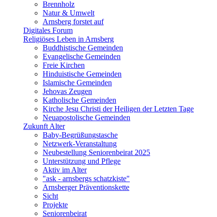
Brennholz
Natur & Umwelt
Arnsberg forstet auf
Digitales Forum
Religiöses Leben in Arnsberg
Buddhistische Gemeinden
Evangelische Gemeinden
Freie Kirchen
Hinduistische Gemeinden
Islamische Gemeinden
Jehovas Zeugen
Katholische Gemeinden
Kirche Jesu Christi der Heiligen der Letzten Tage
Neuapostolische Gemeinden
Zukunft Alter
Baby-Begrüßungstasche
Netzwerk-Veranstaltung
Neubestellung Seniorenbeirat 2025
Unterstützung und Pflege
Aktiv im Alter
"ask - arnsbergs schatzkiste"
Arnsberger Präventionskette
Sicht
Projekte
Seniorenbeirat