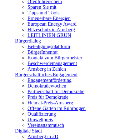
Ofenführerschein
Sparen Sie mit
Tipps und Tools
Erneuerbare Energien
European Energy Award
Hitzeschutz in Arnsberg
LEITLINIEN GRÜN
Bürgerdialog
Beteiligungsplattform
BürgerInnenrat
Kontakt zum Bürgermeister
Beschwerdemanagement
Arnsberg in Zahlen
Bürgerschaftliches Engagement
Engagementförderung
Demokratiewochen
Partnerschaft für Demokratie
Preis für Demokratie
Heimat-Preis-Arnsberg
Offene Gärten im Ruhrbogen
Qualifizierung
Umweltpreis
Vereinsstammtisch
Digitale Stadt
Arnsberg in 2D