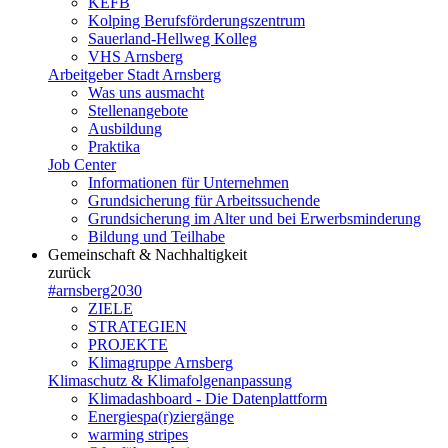
KEFB
Kolping Berufsförderungszentrum
Sauerland-Hellweg Kolleg
VHS Arnsberg
Arbeitgeber Stadt Arnsberg
Was uns ausmacht
Stellenangebote
Ausbildung
Praktika
Job Center
Informationen für Unternehmen
Grundsicherung für Arbeitssuchende
Grundsicherung im Alter und bei Erwerbsminderung
Bildung und Teilhabe
Gemeinschaft & Nachhaltigkeit
zurück
#arnsberg2030
ZIELE
STRATEGIEN
PROJEKTE
Klimagruppe Arnsberg
Klimaschutz & Klimafolgenanpassung
Klimadashboard - Die Datenplattform
Energiespa(r)ziergänge
warming stripes