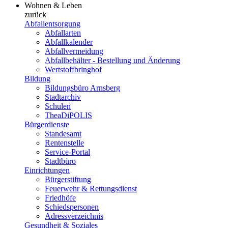
Wohnen & Leben
zurück
Abfallentsorgung
Abfallarten
Abfallkalender
Abfallvermeidung
Abfallbehälter - Bestellung und Änderung
Wertstoffbringhof
Bildung
Bildungsbüro Arnsberg
Stadtarchiv
Schulen
TheaDiPOLIS
Bürgerdienste
Standesamt
Rentenstelle
Service-Portal
Stadtbüro
Einrichtungen
Bürgerstiftung
Feuerwehr & Rettungsdienst
Friedhöfe
Schiedspersonen
Adressverzeichnis
Gesundheit & Soziales