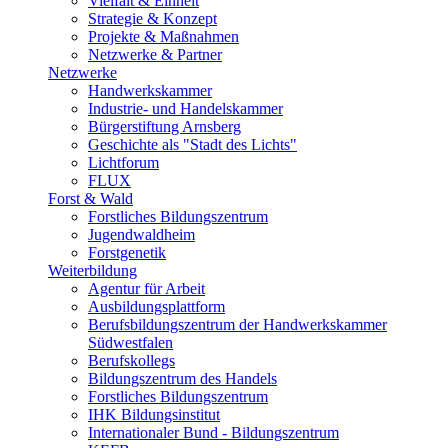
Vielfalt & Einheit
Strategie & Konzept
Projekte & Maßnahmen
Netzwerke & Partner
Netzwerke
Handwerkskammer
Industrie- und Handelskammer
Bürgerstiftung Arnsberg
Geschichte als "Stadt des Lichts"
Lichtforum
FLUX
Forst & Wald
Forstliches Bildungszentrum
Jugendwaldheim
Forstgenetik
Weiterbildung
Agentur für Arbeit
Ausbildungsplattform
Berufsbildungszentrum der Handwerkskammer
Südwestfalen
Berufskollegs
Bildungszentrum des Handels
Forstliches Bildungszentrum
IHK Bildungsinstitut
Internationaler Bund - Bildungszentrum