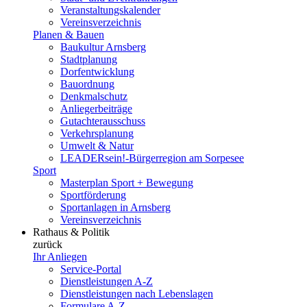
Veranstaltungskalender
Vereinsverzeichnis
Planen & Bauen
Baukultur Arnsberg
Stadtplanung
Dorfentwicklung
Bauordnung
Denkmalschutz
Anliegerbeiträge
Gutachterausschuss
Verkehrsplanung
Umwelt & Natur
LEADERsein!-Bürgerregion am Sorpesee
Sport
Masterplan Sport + Bewegung
Sportförderung
Sportanlagen in Arnsberg
Vereinsverzeichnis
Rathaus & Politik
zurück
Ihr Anliegen
Service-Portal
Dienstleistungen A-Z
Dienstleistungen nach Lebenslagen
Formulare A-Z