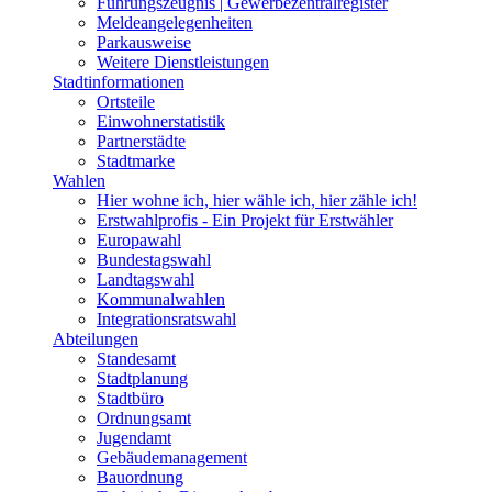
Führungszeugnis | Gewerbezentralregister
Meldeangelegenheiten
Parkausweise
Weitere Dienstleistungen
Stadtinformationen
Ortsteile
Einwohnerstatistik
Partnerstädte
Stadtmarke
Wahlen
Hier wohne ich, hier wähle ich, hier zähle ich!
Erstwahlprofis - Ein Projekt für Erstwähler
Europawahl
Bundestagswahl
Landtagswahl
Kommunalwahlen
Integrationsratswahl
Abteilungen
Standesamt
Stadtplanung
Stadtbüro
Ordnungsamt
Jugendamt
Gebäudemanagement
Bauordnung