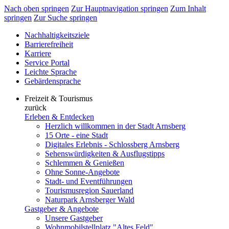
Nach oben springen
Zur Hauptnavigation springen
Zum Inhalt
springen
Zur Suche springen
Nachhaltigkeitsziele
Barrierefreiheit
Karriere
Service Portal
Leichte Sprache
Gebärdensprache
Freizeit & Tourismus
zurück
Erleben & Entdecken
Herzlich willkommen in der Stadt Arnsberg
15 Orte - eine Stadt
Digitales Erlebnis - Schlossberg Arnsberg
Sehenswürdigkeiten & Ausflugstipps
Schlemmen & Genießen
Ohne Sonne-Angebote
Stadt- und Eventführungen
Tourismusregion Sauerland
Naturpark Arnsberger Wald
Gastgeber & Angebote
Unsere Gastgeber
Wohnmobilstellplatz "Altes Feld"