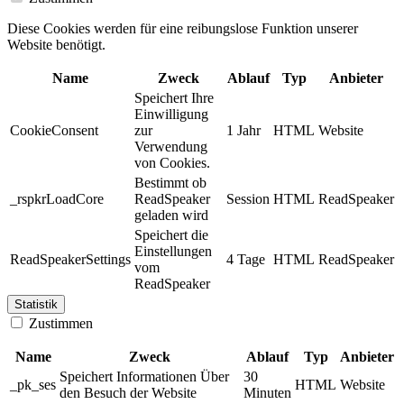
Diese Cookies werden für eine reibungslose Funktion unserer
Website benötigt.
Name
Zweck
Ablauf
Typ
Anbieter
Speichert Ihre
Einwilligung
CookieConsent
zur
1 Jahr
HTML
Website
Verwendung
von Cookies.
Bestimmt ob
_rspkrLoadCore
ReadSpeaker
Session
HTML
ReadSpeaker
geladen wird
Speichert die
Einstellungen
ReadSpeakerSettings
4 Tage
HTML
ReadSpeaker
vom
ReadSpeaker
Statistik
Zustimmen
Name
Zweck
Ablauf
Typ
Anbieter
Speichert Informationen Über
30
_pk_ses
HTML
Website
den Besuch der Website
Minuten