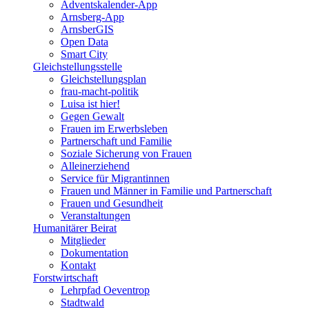
Adventskalender-App
Arnsberg-App
ArnsberGIS
Open Data
Smart City
Gleichstellungsstelle
Gleichstellungsplan
frau-macht-politik
Luisa ist hier!
Gegen Gewalt
Frauen im Erwerbsleben
Partnerschaft und Familie
Soziale Sicherung von Frauen
Alleinerziehend
Service für Migrantinnen
Frauen und Männer in Familie und Partnerschaft
Frauen und Gesundheit
Veranstaltungen
Humanitärer Beirat
Mitglieder
Dokumentation
Kontakt
Forstwirtschaft
Lehrpfad Oeventrop
Stadtwald