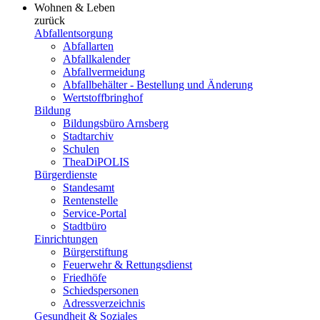
Wohnen & Leben
zurück
Abfallentsorgung
Abfallarten
Abfallkalender
Abfallvermeidung
Abfallbehälter - Bestellung und Änderung
Wertstoffbringhof
Bildung
Bildungsbüro Arnsberg
Stadtarchiv
Schulen
TheaDiPOLIS
Bürgerdienste
Standesamt
Rentenstelle
Service-Portal
Stadtbüro
Einrichtungen
Bürgerstiftung
Feuerwehr & Rettungsdienst
Friedhöfe
Schiedspersonen
Adressverzeichnis
Gesundheit & Soziales