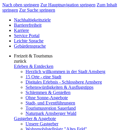
Nach oben springen
Zur Hauptnavigation springen
Zum Inhalt
springen
Zur Suche springen
Nachhaltigkeitsziele
Barrierefreiheit
Karriere
Service Portal
Leichte Sprache
Gebärdensprache
Freizeit & Tourismus
zurück
Erleben & Entdecken
Herzlich willkommen in der Stadt Arnsberg
15 Orte - eine Stadt
Digitales Erlebnis - Schlossberg Arnsberg
Sehenswürdigkeiten & Ausflugstipps
Schlemmen & Genießen
Ohne Sonne-Angebote
Stadt- und Eventführungen
Tourismusregion Sauerland
Naturpark Arnsberger Wald
Gastgeber & Angebote
Unsere Gastgeber
Wohnmobilstellplatz "Altes Feld"