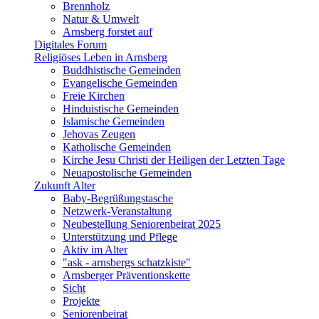
Brennholz
Natur & Umwelt
Arnsberg forstet auf
Digitales Forum
Religiöses Leben in Arnsberg
Buddhistische Gemeinden
Evangelische Gemeinden
Freie Kirchen
Hinduistische Gemeinden
Islamische Gemeinden
Jehovas Zeugen
Katholische Gemeinden
Kirche Jesu Christi der Heiligen der Letzten Tage
Neuapostolische Gemeinden
Zukunft Alter
Baby-Begrüßungstasche
Netzwerk-Veranstaltung
Neubestellung Seniorenbeirat 2025
Unterstützung und Pflege
Aktiv im Alter
"ask - arnsbergs schatzkiste"
Arnsberger Präventionskette
Sicht
Projekte
Seniorenbeirat