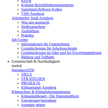
KEFB
Kolping Berufsförderungszentrum
Sauerland-Hellweg Kolleg
VHS Arnsberg
Arbeitgeber Stadt Arnsberg
Was uns ausmacht
Stellenangebote
Ausbildung
Praktika
Job Center
Informationen für Unternehmen
Grundsicherung für Arbeitssuchende
Grundsicherung im Alter und bei Erwerbsminderung
Bildung und Teilhabe
Gemeinschaft & Nachhaltigkeit
zurück
#arnsberg2030
ZIELE
STRATEGIEN
PROJEKTE
Klimagruppe Arnsberg
Klimaschutz & Klimafolgenanpassung
Klimadashboard - Die Datenplattform
Energiespa(r)ziergänge
warming stripes