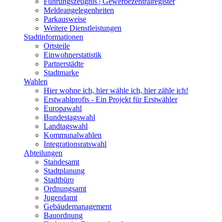
Führungszeugnis | Gewerbezentralregister
Meldeangelegenheiten
Parkausweise
Weitere Dienstleistungen
Stadtinformationen
Ortsteile
Einwohnerstatistik
Partnerstädte
Stadtmarke
Wahlen
Hier wohne ich, hier wähle ich, hier zähle ich!
Erstwahlprofis - Ein Projekt für Erstwähler
Europawahl
Bundestagswahl
Landtagswahl
Kommunalwahlen
Integrationsratswahl
Abteilungen
Standesamt
Stadtplanung
Stadtbüro
Ordnungsamt
Jugendamt
Gebäudemanagement
Bauordnung