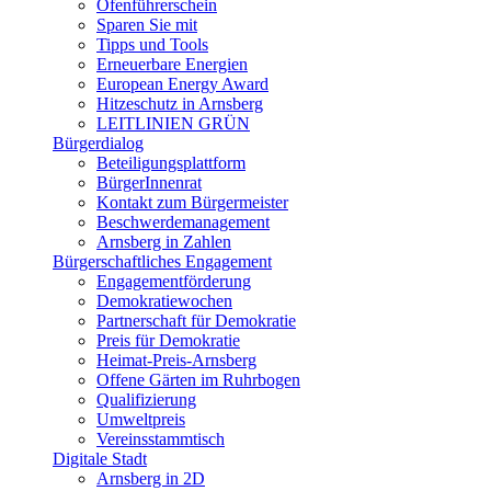
Ofenführerschein
Sparen Sie mit
Tipps und Tools
Erneuerbare Energien
European Energy Award
Hitzeschutz in Arnsberg
LEITLINIEN GRÜN
Bürgerdialog
Beteiligungsplattform
BürgerInnenrat
Kontakt zum Bürgermeister
Beschwerdemanagement
Arnsberg in Zahlen
Bürgerschaftliches Engagement
Engagementförderung
Demokratiewochen
Partnerschaft für Demokratie
Preis für Demokratie
Heimat-Preis-Arnsberg
Offene Gärten im Ruhrbogen
Qualifizierung
Umweltpreis
Vereinsstammtisch
Digitale Stadt
Arnsberg in 2D