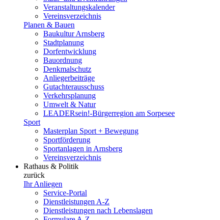
Veranstaltungskalender
Vereinsverzeichnis
Planen & Bauen
Baukultur Arnsberg
Stadtplanung
Dorfentwicklung
Bauordnung
Denkmalschutz
Anliegerbeiträge
Gutachterausschuss
Verkehrsplanung
Umwelt & Natur
LEADERsein!-Bürgerregion am Sorpesee
Sport
Masterplan Sport + Bewegung
Sportförderung
Sportanlagen in Arnsberg
Vereinsverzeichnis
Rathaus & Politik
zurück
Ihr Anliegen
Service-Portal
Dienstleistungen A-Z
Dienstleistungen nach Lebenslagen
Formulare A-Z