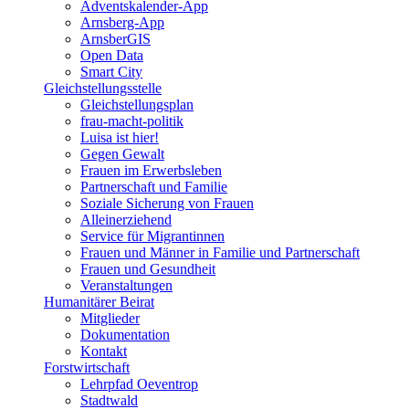
Adventskalender-App
Arnsberg-App
ArnsberGIS
Open Data
Smart City
Gleichstellungsstelle
Gleichstellungsplan
frau-macht-politik
Luisa ist hier!
Gegen Gewalt
Frauen im Erwerbsleben
Partnerschaft und Familie
Soziale Sicherung von Frauen
Alleinerziehend
Service für Migrantinnen
Frauen und Männer in Familie und Partnerschaft
Frauen und Gesundheit
Veranstaltungen
Humanitärer Beirat
Mitglieder
Dokumentation
Kontakt
Forstwirtschaft
Lehrpfad Oeventrop
Stadtwald