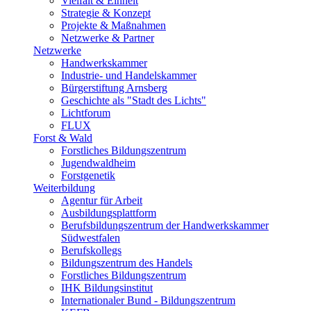
Vielfalt & Einheit
Strategie & Konzept
Projekte & Maßnahmen
Netzwerke & Partner
Netzwerke
Handwerkskammer
Industrie- und Handelskammer
Bürgerstiftung Arnsberg
Geschichte als "Stadt des Lichts"
Lichtforum
FLUX
Forst & Wald
Forstliches Bildungszentrum
Jugendwaldheim
Forstgenetik
Weiterbildung
Agentur für Arbeit
Ausbildungsplattform
Berufsbildungszentrum der Handwerkskammer
Südwestfalen
Berufskollegs
Bildungszentrum des Handels
Forstliches Bildungszentrum
IHK Bildungsinstitut
Internationaler Bund - Bildungszentrum