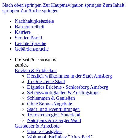
Nach oben springen
Zur Hauptnavigation springen
Zum Inhalt
springen
Zur Suche springen
Nachhaltigkeitsziele
Barrierefreiheit
Karriere
Service Portal
Leichte Sprache
Gebärdensprache
Freizeit & Tourismus
zurück
Erleben & Entdecken
Herzlich willkommen in der Stadt Arnsberg
15 Orte - eine Stadt
Digitales Erlebnis - Schlossberg Arnsberg
Sehenswürdigkeiten & Ausflugstipps
Schlemmen & Genießen
Ohne Sonne-Angebote
Stadt- und Eventführungen
Tourismusregion Sauerland
Naturpark Arnsberger Wald
Gastgeber & Angebote
Unsere Gastgeber
Wohnmobilstellplatz "Altes Feld"