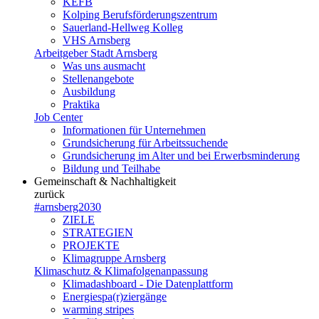
KEFB
Kolping Berufsförderungszentrum
Sauerland-Hellweg Kolleg
VHS Arnsberg
Arbeitgeber Stadt Arnsberg
Was uns ausmacht
Stellenangebote
Ausbildung
Praktika
Job Center
Informationen für Unternehmen
Grundsicherung für Arbeitssuchende
Grundsicherung im Alter und bei Erwerbsminderung
Bildung und Teilhabe
Gemeinschaft & Nachhaltigkeit
zurück
#arnsberg2030
ZIELE
STRATEGIEN
PROJEKTE
Klimagruppe Arnsberg
Klimaschutz & Klimafolgenanpassung
Klimadashboard - Die Datenplattform
Energiespa(r)ziergänge
warming stripes