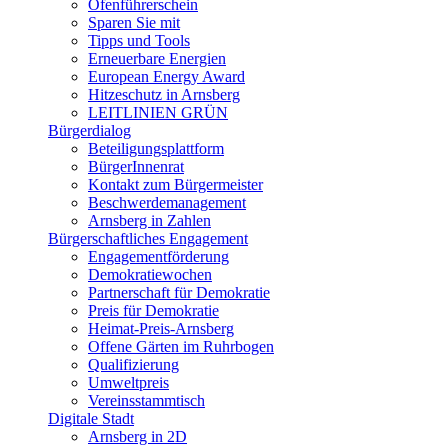
Ofenführerschein
Sparen Sie mit
Tipps und Tools
Erneuerbare Energien
European Energy Award
Hitzeschutz in Arnsberg
LEITLINIEN GRÜN
Bürgerdialog
Beteiligungsplattform
BürgerInnenrat
Kontakt zum Bürgermeister
Beschwerdemanagement
Arnsberg in Zahlen
Bürgerschaftliches Engagement
Engagementförderung
Demokratiewochen
Partnerschaft für Demokratie
Preis für Demokratie
Heimat-Preis-Arnsberg
Offene Gärten im Ruhrbogen
Qualifizierung
Umweltpreis
Vereinsstammtisch
Digitale Stadt
Arnsberg in 2D