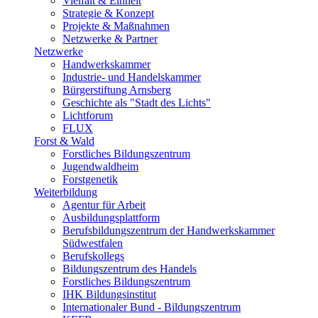
Vielfalt & Einheit
Strategie & Konzept
Projekte & Maßnahmen
Netzwerke & Partner
Netzwerke
Handwerkskammer
Industrie- und Handelskammer
Bürgerstiftung Arnsberg
Geschichte als "Stadt des Lichts"
Lichtforum
FLUX
Forst & Wald
Forstliches Bildungszentrum
Jugendwaldheim
Forstgenetik
Weiterbildung
Agentur für Arbeit
Ausbildungsplattform
Berufsbildungszentrum der Handwerkskammer
Südwestfalen
Berufskollegs
Bildungszentrum des Handels
Forstliches Bildungszentrum
IHK Bildungsinstitut
Internationaler Bund - Bildungszentrum