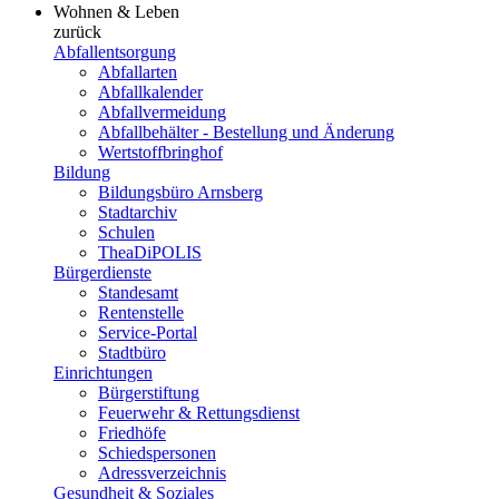
Wohnen & Leben
zurück
Abfallentsorgung
Abfallarten
Abfallkalender
Abfallvermeidung
Abfallbehälter - Bestellung und Änderung
Wertstoffbringhof
Bildung
Bildungsbüro Arnsberg
Stadtarchiv
Schulen
TheaDiPOLIS
Bürgerdienste
Standesamt
Rentenstelle
Service-Portal
Stadtbüro
Einrichtungen
Bürgerstiftung
Feuerwehr & Rettungsdienst
Friedhöfe
Schiedspersonen
Adressverzeichnis
Gesundheit & Soziales