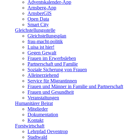
Adventskalender-App
Arnsberg-App
ArnsberGIS
Open Data
Smart City
Gleichstellungsstelle
Gleichstellungsplan
frau-macht-politik
Luisa ist hier!
Gegen Gewalt
Frauen im Erwerbsleben
Partnerschaft und Familie
Soziale Sicherung von Frauen
Alleinerziehend
Service für Migrantinnen
Frauen und Männer in Familie und Partnerschaft
Frauen und Gesundheit
Veranstaltungen
Humanitärer Beirat
Mitglieder
Dokumentation
Kontakt
Forstwirtschaft
Lehrpfad Oeventrop
Stadtwald