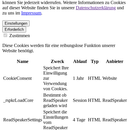
können Sie jederzeit widerrufen. Weitere Informationen zu Cookies
auf dieser Website finden Sie in unserer
Datenschutzerklärung
und
zu uns im
Impressum
.
Einstellungen
Erforderlich
Zustimmen
Diese Cookies werden für eine reibungslose Funktion unserer
Website benötigt.
Name
Zweck
Ablauf
Typ
Anbieter
Speichert Ihre
Einwilligung
CookieConsent
zur
1 Jahr
HTML
Website
Verwendung
von Cookies.
Bestimmt ob
_rspkrLoadCore
ReadSpeaker
Session
HTML
ReadSpeaker
geladen wird
Speichert die
Einstellungen
ReadSpeakerSettings
4 Tage
HTML
ReadSpeaker
vom
ReadSpeaker