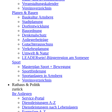
Veranstaltungskalender
Vereinsverzeichnis
Planen & Bauen
Baukultur Arnsberg
Stadtplanung
Dorfentwicklung
Bauordnung
Denkmalschutz
Anliegerbeiträge
Gutachterausschuss
Verkehrsplanung
Umwelt & Natur
LEADERsein!-Bürgerregion am Sorpesee
Sport
Masterplan Sport + Bewegung
Sportförderung
Sportanlagen in Arnsberg
Vereinsverzeichnis
Rathaus & Politik
zurück
Ihr Anliegen
Service-Portal
Dienstleistungen A-Z
Dienstleistungen nach Lebenslagen
Formulare A-Z