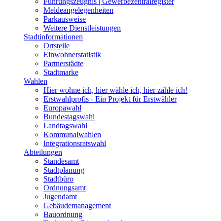
Führungszeugnis | Gewerbezentralregister
Meldeangelegenheiten
Parkausweise
Weitere Dienstleistungen
Stadtinformationen
Ortsteile
Einwohnerstatistik
Partnerstädte
Stadtmarke
Wahlen
Hier wohne ich, hier wähle ich, hier zähle ich!
Erstwahlprofis - Ein Projekt für Erstwähler
Europawahl
Bundestagswahl
Landtagswahl
Kommunalwahlen
Integrationsratswahl
Abteilungen
Standesamt
Stadtplanung
Stadtbüro
Ordnungsamt
Jugendamt
Gebäudemanagement
Bauordnung