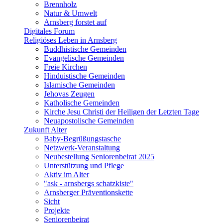
Brennholz
Natur & Umwelt
Arnsberg forstet auf
Digitales Forum
Religiöses Leben in Arnsberg
Buddhistische Gemeinden
Evangelische Gemeinden
Freie Kirchen
Hinduistische Gemeinden
Islamische Gemeinden
Jehovas Zeugen
Katholische Gemeinden
Kirche Jesu Christi der Heiligen der Letzten Tage
Neuapostolische Gemeinden
Zukunft Alter
Baby-Begrüßungstasche
Netzwerk-Veranstaltung
Neubestellung Seniorenbeirat 2025
Unterstützung und Pflege
Aktiv im Alter
"ask - arnsbergs schatzkiste"
Arnsberger Präventionskette
Sicht
Projekte
Seniorenbeirat