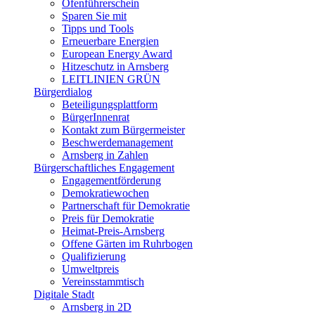
Ofenführerschein
Sparen Sie mit
Tipps und Tools
Erneuerbare Energien
European Energy Award
Hitzeschutz in Arnsberg
LEITLINIEN GRÜN
Bürgerdialog
Beteiligungsplattform
BürgerInnenrat
Kontakt zum Bürgermeister
Beschwerdemanagement
Arnsberg in Zahlen
Bürgerschaftliches Engagement
Engagementförderung
Demokratiewochen
Partnerschaft für Demokratie
Preis für Demokratie
Heimat-Preis-Arnsberg
Offene Gärten im Ruhrbogen
Qualifizierung
Umweltpreis
Vereinsstammtisch
Digitale Stadt
Arnsberg in 2D