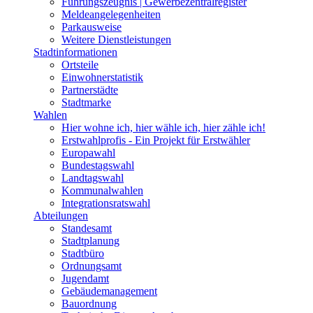
Führungszeugnis | Gewerbezentralregister
Meldeangelegenheiten
Parkausweise
Weitere Dienstleistungen
Stadtinformationen
Ortsteile
Einwohnerstatistik
Partnerstädte
Stadtmarke
Wahlen
Hier wohne ich, hier wähle ich, hier zähle ich!
Erstwahlprofis - Ein Projekt für Erstwähler
Europawahl
Bundestagswahl
Landtagswahl
Kommunalwahlen
Integrationsratswahl
Abteilungen
Standesamt
Stadtplanung
Stadtbüro
Ordnungsamt
Jugendamt
Gebäudemanagement
Bauordnung