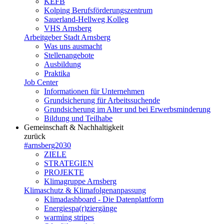
KEFB
Kolping Berufsförderungszentrum
Sauerland-Hellweg Kolleg
VHS Arnsberg
Arbeitgeber Stadt Arnsberg
Was uns ausmacht
Stellenangebote
Ausbildung
Praktika
Job Center
Informationen für Unternehmen
Grundsicherung für Arbeitssuchende
Grundsicherung im Alter und bei Erwerbsminderung
Bildung und Teilhabe
Gemeinschaft & Nachhaltigkeit
zurück
#arnsberg2030
ZIELE
STRATEGIEN
PROJEKTE
Klimagruppe Arnsberg
Klimaschutz & Klimafolgenanpassung
Klimadashboard - Die Datenplattform
Energiespa(r)ziergänge
warming stripes