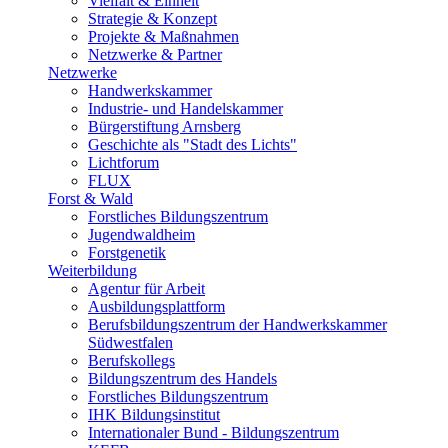
Vielfalt & Einheit
Strategie & Konzept
Projekte & Maßnahmen
Netzwerke & Partner
Netzwerke
Handwerkskammer
Industrie- und Handelskammer
Bürgerstiftung Arnsberg
Geschichte als "Stadt des Lichts"
Lichtforum
FLUX
Forst & Wald
Forstliches Bildungszentrum
Jugendwaldheim
Forstgenetik
Weiterbildung
Agentur für Arbeit
Ausbildungsplattform
Berufsbildungszentrum der Handwerkskammer
Südwestfalen
Berufskollegs
Bildungszentrum des Handels
Forstliches Bildungszentrum
IHK Bildungsinstitut
Internationaler Bund - Bildungszentrum