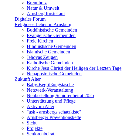
Brennholz
Natur & Umwelt
Arnsberg forstet auf
Digitales Forum
Religiöses Leben in Arnsberg
Buddhistische Gemeinden
Evangelische Gemeinden
Freie Kirchen
Hinduistische Gemeinden
Islamische Gemeinden
Jehovas Zeugen
Katholische Gemeinden
Kirche Jesu Christi der Heiligen der Letzten Tage
Neuapostolische Gemeinden
Zukunft Alter
Baby-Begrüßungstasche
Netzwerk-Veranstaltung
Neubestellung Seniorenbeirat 2025
Unterstützung und Pflege
Aktiv im Alter
"ask - arnsbergs schatzkiste"
Arnsberger Präventionskette
Sicht
Projekte
Seniorenbeirat