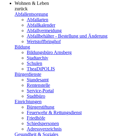
Wohnen & Leben
zurück
Abfallentsorgung
Abfallarten
Abfallkalender
Abfallvermeidung
Abfallbehälter - Bestellung und Änderung
Wertstoffbringhof
Bildung
Bildungsbüro Arnsberg
Stadtarchiv
Schulen
TheaDiPOLIS
Bürgerdienste
Standesamt
Rentenstelle
Service-Portal
Stadtbüro
Einrichtungen
Bürgerstiftung
Feuerwehr & Rettungsdienst
Friedhöfe
Schiedspersonen
Adressverzeichnis
Gesundheit & Soziales