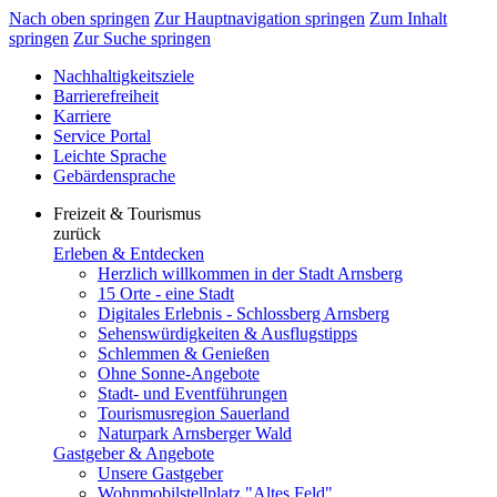
Nach oben springen
Zur Hauptnavigation springen
Zum Inhalt
springen
Zur Suche springen
Nachhaltigkeitsziele
Barrierefreiheit
Karriere
Service Portal
Leichte Sprache
Gebärdensprache
Freizeit & Tourismus
zurück
Erleben & Entdecken
Herzlich willkommen in der Stadt Arnsberg
15 Orte - eine Stadt
Digitales Erlebnis - Schlossberg Arnsberg
Sehenswürdigkeiten & Ausflugstipps
Schlemmen & Genießen
Ohne Sonne-Angebote
Stadt- und Eventführungen
Tourismusregion Sauerland
Naturpark Arnsberger Wald
Gastgeber & Angebote
Unsere Gastgeber
Wohnmobilstellplatz "Altes Feld"