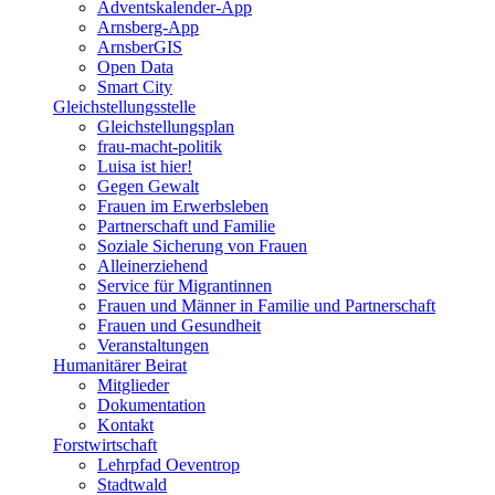
Adventskalender-App
Arnsberg-App
ArnsberGIS
Open Data
Smart City
Gleichstellungsstelle
Gleichstellungsplan
frau-macht-politik
Luisa ist hier!
Gegen Gewalt
Frauen im Erwerbsleben
Partnerschaft und Familie
Soziale Sicherung von Frauen
Alleinerziehend
Service für Migrantinnen
Frauen und Männer in Familie und Partnerschaft
Frauen und Gesundheit
Veranstaltungen
Humanitärer Beirat
Mitglieder
Dokumentation
Kontakt
Forstwirtschaft
Lehrpfad Oeventrop
Stadtwald