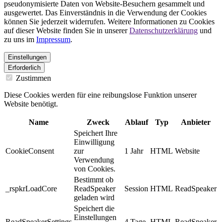
pseudonymisierte Daten von Website-Besuchern gesammelt und
ausgewertet. Das Einverständnis in die Verwendung der Cookies
können Sie jederzeit widerrufen. Weitere Informationen zu Cookies
auf dieser Website finden Sie in unserer
Datenschutzerklärung
und
zu uns im
Impressum
.
Einstellungen
Erforderlich
Zustimmen
Diese Cookies werden für eine reibungslose Funktion unserer
Website benötigt.
Name
Zweck
Ablauf
Typ
Anbieter
Speichert Ihre
Einwilligung
CookieConsent
zur
1 Jahr
HTML
Website
Verwendung
von Cookies.
Bestimmt ob
_rspkrLoadCore
ReadSpeaker
Session
HTML
ReadSpeaker
geladen wird
Speichert die
Einstellungen
ReadSpeakerSettings
4 Tage
HTML
ReadSpeaker