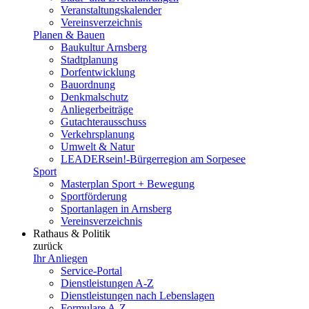
Veranstaltungskalender
Vereinsverzeichnis
Planen & Bauen
Baukultur Arnsberg
Stadtplanung
Dorfentwicklung
Bauordnung
Denkmalschutz
Anliegerbeiträge
Gutachterausschuss
Verkehrsplanung
Umwelt & Natur
LEADERsein!-Bürgerregion am Sorpesee
Sport
Masterplan Sport + Bewegung
Sportförderung
Sportanlagen in Arnsberg
Vereinsverzeichnis
Rathaus & Politik
zurück
Ihr Anliegen
Service-Portal
Dienstleistungen A-Z
Dienstleistungen nach Lebenslagen
Formulare A-Z