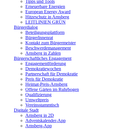
Tipps und Tools
Erneuerbare Energien
European Energy Award
Hitzeschutz in Arnsberg
LEITLINIEN GRÜN
Bürgerdialog
Beteiligungsplattform
BürgerInnenrat
Kontakt zum Bürgermeister
Beschwerdemanagement
Arnsberg in Zahlen
Bürgerschaftliches Engagement
Engagementförderung
Demokratiewochen
Partnerschaft für Demokratie
Preis für Demokratie
Heimat-Preis-Arnsberg
Offene Gärten im Ruhrbogen
Qualifizierung
Umweltpreis
Vereinsstammtisch
Digitale Stadt
Arnsberg in 2D
Adventskalender-App
Arnsberg-App