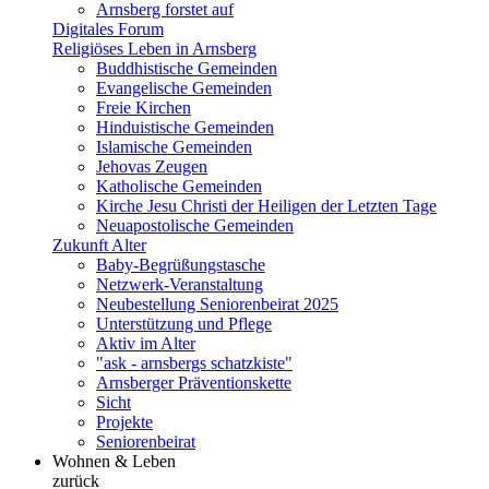
Arnsberg forstet auf
Digitales Forum
Religiöses Leben in Arnsberg
Buddhistische Gemeinden
Evangelische Gemeinden
Freie Kirchen
Hinduistische Gemeinden
Islamische Gemeinden
Jehovas Zeugen
Katholische Gemeinden
Kirche Jesu Christi der Heiligen der Letzten Tage
Neuapostolische Gemeinden
Zukunft Alter
Baby-Begrüßungstasche
Netzwerk-Veranstaltung
Neubestellung Seniorenbeirat 2025
Unterstützung und Pflege
Aktiv im Alter
"ask - arnsbergs schatzkiste"
Arnsberger Präventionskette
Sicht
Projekte
Seniorenbeirat
Wohnen & Leben
zurück