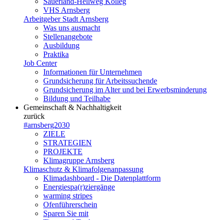
Sauerland-Hellweg Kolleg
VHS Arnsberg
Arbeitgeber Stadt Arnsberg
Was uns ausmacht
Stellenangebote
Ausbildung
Praktika
Job Center
Informationen für Unternehmen
Grundsicherung für Arbeitssuchende
Grundsicherung im Alter und bei Erwerbsminderung
Bildung und Teilhabe
Gemeinschaft & Nachhaltigkeit
zurück
#arnsberg2030
ZIELE
STRATEGIEN
PROJEKTE
Klimagruppe Arnsberg
Klimaschutz & Klimafolgenanpassung
Klimadashboard - Die Datenplattform
Energiespa(r)ziergänge
warming stripes
Ofenführerschein
Sparen Sie mit