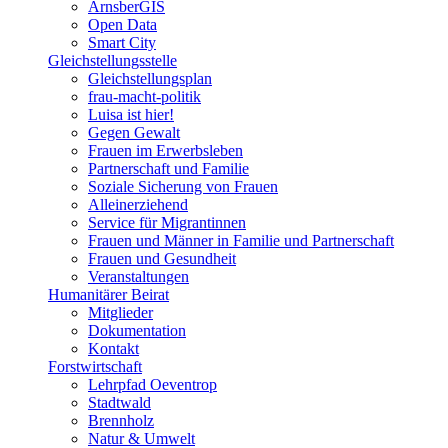
ArnsberGIS
Open Data
Smart City
Gleichstellungsstelle
Gleichstellungsplan
frau-macht-politik
Luisa ist hier!
Gegen Gewalt
Frauen im Erwerbsleben
Partnerschaft und Familie
Soziale Sicherung von Frauen
Alleinerziehend
Service für Migrantinnen
Frauen und Männer in Familie und Partnerschaft
Frauen und Gesundheit
Veranstaltungen
Humanitärer Beirat
Mitglieder
Dokumentation
Kontakt
Forstwirtschaft
Lehrpfad Oeventrop
Stadtwald
Brennholz
Natur & Umwelt