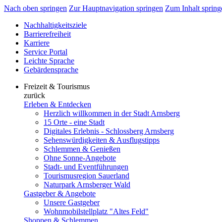
Nach oben springen
Zur Hauptnavigation springen
Zum Inhalt spring
Nachhaltigkeitsziele
Barrierefreiheit
Karriere
Service Portal
Leichte Sprache
Gebärdensprache
Freizeit & Tourismus
zurück
Erleben & Entdecken
Herzlich willkommen in der Stadt Arnsberg
15 Orte - eine Stadt
Digitales Erlebnis - Schlossberg Arnsberg
Sehenswürdigkeiten & Ausflugstipps
Schlemmen & Genießen
Ohne Sonne-Angebote
Stadt- und Eventführungen
Tourismusregion Sauerland
Naturpark Arnsberger Wald
Gastgeber & Angebote
Unsere Gastgeber
Wohnmobilstellplatz "Altes Feld"
Shoppen & Schlemmen