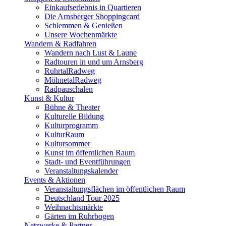
Einkaufserlebnis in Quartieren
Die Arnsberger Shoppingcard
Schlemmen & Genießen
Unsere Wochenmärkte
Wandern & Radfahren
Wandern nach Lust & Laune
Radtouren in und um Arnsberg
RuhrtalRadweg
MöhnetalRadweg
Radpauschalen
Kunst & Kultur
Bühne & Theater
Kulturelle Bildung
Kulturprogramm
KulturRaum
Kultursommer
Kunst im öffentlichen Raum
Stadt- und Eventführungen
Veranstaltungskalender
Events & Aktionen
Veranstaltungsflächen im öffentlichen Raum
Deutschland Tour 2025
Weihnachtsmärkte
Gärten im Ruhrbogen
Netzwerke & Partner