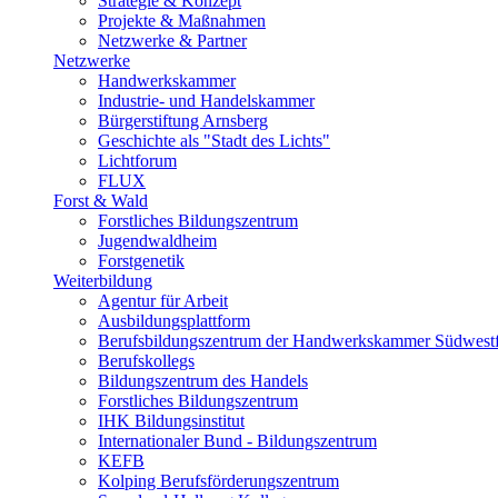
Strategie & Konzept
Projekte & Maßnahmen
Netzwerke & Partner
Netzwerke
Handwerkskammer
Industrie- und Handelskammer
Bürgerstiftung Arnsberg
Geschichte als "Stadt des Lichts"
Lichtforum
FLUX
Forst & Wald
Forstliches Bildungszentrum
Jugendwaldheim
Forstgenetik
Weiterbildung
Agentur für Arbeit
Ausbildungsplattform
Berufsbildungszentrum der Handwerkskammer Südwestf
Berufskollegs
Bildungszentrum des Handels
Forstliches Bildungszentrum
IHK Bildungsinstitut
Internationaler Bund - Bildungszentrum
KEFB
Kolping Berufsförderungszentrum