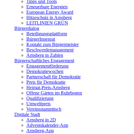
Tipps und Tools
Erneuerbare Energien
European Energy Award
Hitzeschutz in Arnsberg
LEITLINIEN GRÜN
Bürgerdialog
Beteiligungsplattform
BürgerInnenrat
Kontakt zum Bürgermeister
Beschwerdemanagement
Arnsberg in Zahlen
Bürgerschaftliches Engagement
Engagementförderung
Demokratiewochen
Partnerschaft für Demokratie
Preis für Demokratie
Heimat-Preis-Arnsberg
Offene Gärten im Ruhrbogen
Qualifizierung
Umweltpreis
Vereinsstammtisch
Digitale Stadt
Arnsberg in 2D
Adventskalender-App
Arnsberg-App