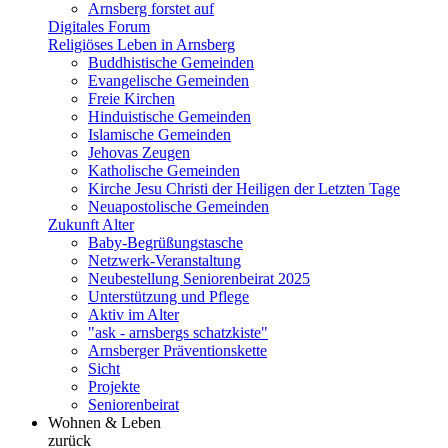
Arnsberg forstet auf
Digitales Forum
Religiöses Leben in Arnsberg
Buddhistische Gemeinden
Evangelische Gemeinden
Freie Kirchen
Hinduistische Gemeinden
Islamische Gemeinden
Jehovas Zeugen
Katholische Gemeinden
Kirche Jesu Christi der Heiligen der Letzten Tage
Neuapostolische Gemeinden
Zukunft Alter
Baby-Begrüßungstasche
Netzwerk-Veranstaltung
Neubestellung Seniorenbeirat 2025
Unterstützung und Pflege
Aktiv im Alter
"ask - arnsbergs schatzkiste"
Arnsberger Präventionskette
Sicht
Projekte
Seniorenbeirat
Wohnen & Leben
zurück