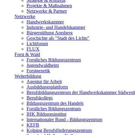
Strategie & Konzept
Projekte & Maßnahmen
Netzwerke & Partner
Netzwerke
Handwerkskammer
Industrie- und Handelskammer
Bürgerstiftung Arnsberg
Geschichte als "Stadt des Lichts"
Lichtforum
FLUX
Forst & Wald
Forstliches Bildungszentrum
Jugendwaldheim
Forstgenetik
Weiterbildung
Agentur für Arbeit
Ausbildungsplattform
Berufsbildungszentrum der Handwerkskammer Südwestf
Berufskollegs
Bildungszentrum des Handels
Forstliches Bildungszentrum
IHK Bildungsinstitut
Internationaler Bund - Bildungszentrum
KEFB
Kolping Berufsförderungszentrum