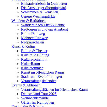
Einkaufserlebnis in Quartieren
Die Arnsberger Shoppingcard
Schlemmen & Genießen
Unsere Wochenmärkte
Wandern & Radfahren
Wandern nach Lust & Laune
Radtouren in und um Arnsberg
RuhrtalRadweg
MöhnetalRadweg
Radpauschalen
Kunst & Kultur
Bühne & Theater
Kulturelle Bildung
Kulturprogramm
KulturRaum
Kultursommer
Kunst im öffentlichen Raum
Stadt- und Eventführungen
Veranstaltungskalender
Events & Aktionen
Veranstaltungsflächen im öffentlichen Raum
Deutschland Tour 2025
Weihnachtsmärkte
Gärten im Ruhrbogen
Netzwerke & Partner