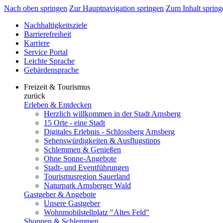
Nach oben springen
Zur Hauptnavigation springen
Zum Inhalt spring
Nachhaltigkeitsziele
Barrierefreiheit
Karriere
Service Portal
Leichte Sprache
Gebärdensprache
Freizeit & Tourismus
zurück
Erleben & Entdecken
Herzlich willkommen in der Stadt Arnsberg
15 Orte - eine Stadt
Digitales Erlebnis - Schlossberg Arnsberg
Sehenswürdigkeiten & Ausflugstipps
Schlemmen & Genießen
Ohne Sonne-Angebote
Stadt- und Eventführungen
Tourismusregion Sauerland
Naturpark Arnsberger Wald
Gastgeber & Angebote
Unsere Gastgeber
Wohnmobilstellplatz "Altes Feld"
Shoppen & Schlemmen