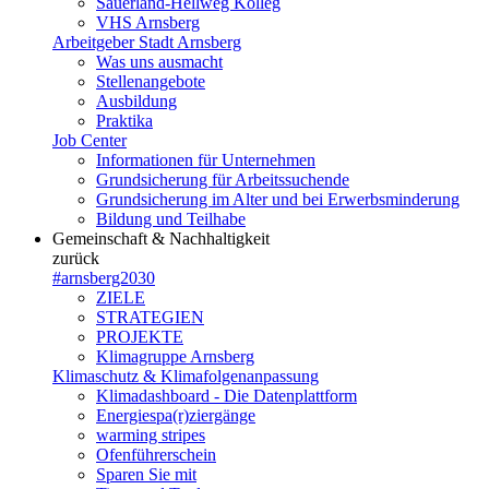
Sauerland-Hellweg Kolleg
VHS Arnsberg
Arbeitgeber Stadt Arnsberg
Was uns ausmacht
Stellenangebote
Ausbildung
Praktika
Job Center
Informationen für Unternehmen
Grundsicherung für Arbeitssuchende
Grundsicherung im Alter und bei Erwerbsminderung
Bildung und Teilhabe
Gemeinschaft & Nachhaltigkeit
zurück
#arnsberg2030
ZIELE
STRATEGIEN
PROJEKTE
Klimagruppe Arnsberg
Klimaschutz & Klimafolgenanpassung
Klimadashboard - Die Datenplattform
Energiespa(r)ziergänge
warming stripes
Ofenführerschein
Sparen Sie mit