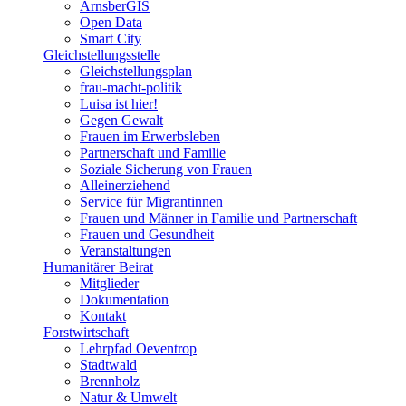
ArnsberGIS
Open Data
Smart City
Gleichstellungsstelle
Gleichstellungsplan
frau-macht-politik
Luisa ist hier!
Gegen Gewalt
Frauen im Erwerbsleben
Partnerschaft und Familie
Soziale Sicherung von Frauen
Alleinerziehend
Service für Migrantinnen
Frauen und Männer in Familie und Partnerschaft
Frauen und Gesundheit
Veranstaltungen
Humanitärer Beirat
Mitglieder
Dokumentation
Kontakt
Forstwirtschaft
Lehrpfad Oeventrop
Stadtwald
Brennholz
Natur & Umwelt