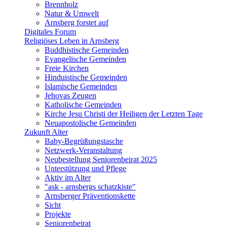
Brennholz
Natur & Umwelt
Arnsberg forstet auf
Digitales Forum
Religiöses Leben in Arnsberg
Buddhistische Gemeinden
Evangelische Gemeinden
Freie Kirchen
Hinduistische Gemeinden
Islamische Gemeinden
Jehovas Zeugen
Katholische Gemeinden
Kirche Jesu Christi der Heiligen der Letzten Tage
Neuapostolische Gemeinden
Zukunft Alter
Baby-Begrüßungstasche
Netzwerk-Veranstaltung
Neubestellung Seniorenbeirat 2025
Unterstützung und Pflege
Aktiv im Alter
"ask - arnsbergs schatzkiste"
Arnsberger Präventionskette
Sicht
Projekte
Seniorenbeirat