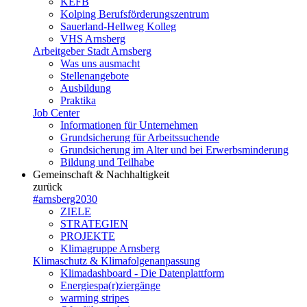
KEFB
Kolping Berufsförderungszentrum
Sauerland-Hellweg Kolleg
VHS Arnsberg
Arbeitgeber Stadt Arnsberg
Was uns ausmacht
Stellenangebote
Ausbildung
Praktika
Job Center
Informationen für Unternehmen
Grundsicherung für Arbeitssuchende
Grundsicherung im Alter und bei Erwerbsminderung
Bildung und Teilhabe
Gemeinschaft & Nachhaltigkeit
zurück
#arnsberg2030
ZIELE
STRATEGIEN
PROJEKTE
Klimagruppe Arnsberg
Klimaschutz & Klimafolgenanpassung
Klimadashboard - Die Datenplattform
Energiespa(r)ziergänge
warming stripes