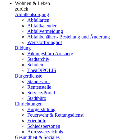
Wohnen & Leben
zurück
Abfallentsorgung
Abfallarten
Abfallkalender
Abfallvermeidung
Abfallbehälter - Bestellung und Änderung
Wertstoffbringhof
Bildung
Bildungsbüro Arnsberg
Stadtarchiv
Schulen
TheaDiPOLIS
Bürgerdienste
Standesamt
Rentenstelle
Service-Portal
Stadtbüro
Einrichtungen
Bürgerstiftung
Feuerwehr & Rettungsdienst
Friedhöfe
Schiedspersonen
Adressverzeichnis
Gesundheit & Soziales