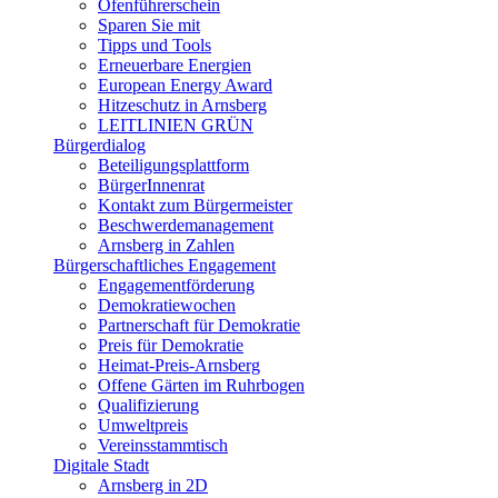
Ofenführerschein
Sparen Sie mit
Tipps und Tools
Erneuerbare Energien
European Energy Award
Hitzeschutz in Arnsberg
LEITLINIEN GRÜN
Bürgerdialog
Beteiligungsplattform
BürgerInnenrat
Kontakt zum Bürgermeister
Beschwerdemanagement
Arnsberg in Zahlen
Bürgerschaftliches Engagement
Engagementförderung
Demokratiewochen
Partnerschaft für Demokratie
Preis für Demokratie
Heimat-Preis-Arnsberg
Offene Gärten im Ruhrbogen
Qualifizierung
Umweltpreis
Vereinsstammtisch
Digitale Stadt
Arnsberg in 2D