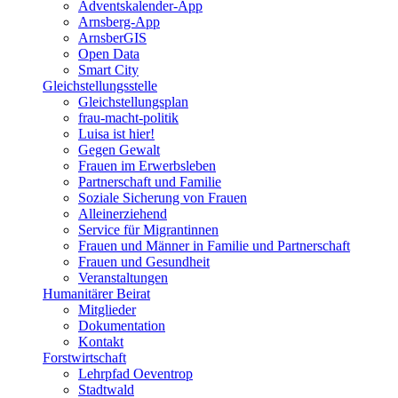
Adventskalender-App
Arnsberg-App
ArnsberGIS
Open Data
Smart City
Gleichstellungsstelle
Gleichstellungsplan
frau-macht-politik
Luisa ist hier!
Gegen Gewalt
Frauen im Erwerbsleben
Partnerschaft und Familie
Soziale Sicherung von Frauen
Alleinerziehend
Service für Migrantinnen
Frauen und Männer in Familie und Partnerschaft
Frauen und Gesundheit
Veranstaltungen
Humanitärer Beirat
Mitglieder
Dokumentation
Kontakt
Forstwirtschaft
Lehrpfad Oeventrop
Stadtwald