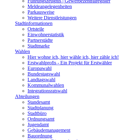
Führungszeugnis | Gewerbezentralregister
Meldeangelegenheiten
Parkausweise
Weitere Dienstleistungen
Stadtinformationen
Ortsteile
Einwohnerstatistik
Partnerstädte
Stadtmarke
Wahlen
Hier wohne ich, hier wähle ich, hier zähle ich!
Erstwahlprofis - Ein Projekt für Erstwähler
Europawahl
Bundestagswahl
Landtagswahl
Kommunalwahlen
Integrationsratswahl
Abteilungen
Standesamt
Stadtplanung
Stadtbüro
Ordnungsamt
Jugendamt
Gebäudemanagement
Bauordnung