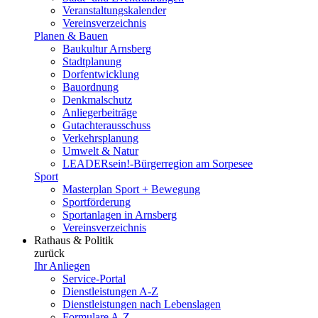
Veranstaltungskalender
Vereinsverzeichnis
Planen & Bauen
Baukultur Arnsberg
Stadtplanung
Dorfentwicklung
Bauordnung
Denkmalschutz
Anliegerbeiträge
Gutachterausschuss
Verkehrsplanung
Umwelt & Natur
LEADERsein!-Bürgerregion am Sorpesee
Sport
Masterplan Sport + Bewegung
Sportförderung
Sportanlagen in Arnsberg
Vereinsverzeichnis
Rathaus & Politik
zurück
Ihr Anliegen
Service-Portal
Dienstleistungen A-Z
Dienstleistungen nach Lebenslagen
Formulare A-Z