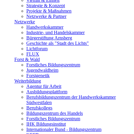
Vielfalt & Einheit
Strategie & Konzept
Projekte & Maßnahmen
Netzwerke & Partner
Netzwerke
Handwerkskammer
Industrie- und Handelskammer
Bürgerstiftung Arnsberg
Geschichte als "Stadt des Lichts"
Lichtforum
FLUX
Forst & Wald
Forstliches Bildungszentrum
Jugendwaldheim
Forstgenetik
Weiterbildung
Agentur für Arbeit
Ausbildungsplattform
Berufsbildungszentrum der Handwerkskammer
Südwestfalen
Berufskollegs
Bildungszentrum des Handels
Forstliches Bildungszentrum
IHK Bildungsinstitut
Internationaler Bund - Bildungszentrum