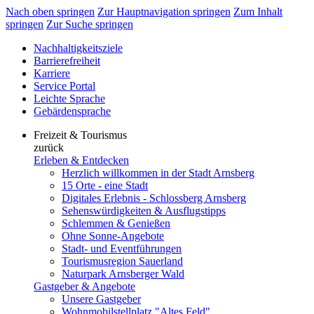
Nach oben springen
Zur Hauptnavigation springen
Zum Inhalt
springen
Zur Suche springen
Nachhaltigkeitsziele
Barrierefreiheit
Karriere
Service Portal
Leichte Sprache
Gebärdensprache
Freizeit & Tourismus
zurück
Erleben & Entdecken
Herzlich willkommen in der Stadt Arnsberg
15 Orte - eine Stadt
Digitales Erlebnis - Schlossberg Arnsberg
Sehenswürdigkeiten & Ausflugstipps
Schlemmen & Genießen
Ohne Sonne-Angebote
Stadt- und Eventführungen
Tourismusregion Sauerland
Naturpark Arnsberger Wald
Gastgeber & Angebote
Unsere Gastgeber
Wohnmobilstellplatz "Altes Feld"