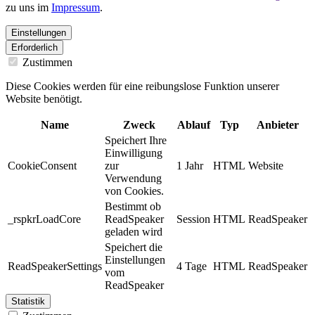
zu uns im
Impressum
.
Einstellungen
Erforderlich
Zustimmen
Diese Cookies werden für eine reibungslose Funktion unserer
Website benötigt.
Name
Zweck
Ablauf
Typ
Anbieter
Speichert Ihre
Einwilligung
CookieConsent
zur
1 Jahr
HTML
Website
Verwendung
von Cookies.
Bestimmt ob
_rspkrLoadCore
ReadSpeaker
Session
HTML
ReadSpeaker
geladen wird
Speichert die
Einstellungen
ReadSpeakerSettings
4 Tage
HTML
ReadSpeaker
vom
ReadSpeaker
Statistik