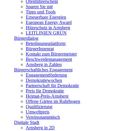
Ofenführerschein
Sparen Sie mit
Tipps und Tools
Erneuerbare Energien
European Energy Award
Hitzeschutz in Arnsberg
LEITLINIEN GRÜN
Bürgerdialog
Beteiligungsplattform
BürgerInnenrat
Kontakt zum Bürgermeister
Beschwerdemanagement
Arnsberg in Zahlen
Bürgerschaftliches Engagement
Engagementförderung
Demokratiewochen
Partnerschaft für Demokratie
Preis für Demokratie
Heimat-Preis-Arnsberg
Offene Gärten im Ruhrbogen
Qualifizierung
Umweltpreis
Vereinsstammtisch
Digitale Stadt
Arnsberg in 2D