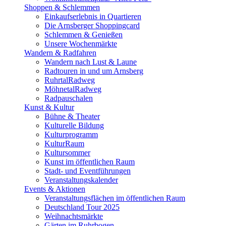
Shoppen & Schlemmen
Einkaufserlebnis in Quartieren
Die Arnsberger Shoppingcard
Schlemmen & Genießen
Unsere Wochenmärkte
Wandern & Radfahren
Wandern nach Lust & Laune
Radtouren in und um Arnsberg
RuhrtalRadweg
MöhnetalRadweg
Radpauschalen
Kunst & Kultur
Bühne & Theater
Kulturelle Bildung
Kulturprogramm
KulturRaum
Kultursommer
Kunst im öffentlichen Raum
Stadt- und Eventführungen
Veranstaltungskalender
Events & Aktionen
Veranstaltungsflächen im öffentlichen Raum
Deutschland Tour 2025
Weihnachtsmärkte
Gärten im Ruhrbogen