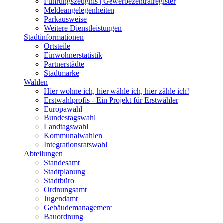
Führungszeugnis | Gewerbezentralregister
Meldeangelegenheiten
Parkausweise
Weitere Dienstleistungen
Stadtinformationen
Ortsteile
Einwohnerstatistik
Partnerstädte
Stadtmarke
Wahlen
Hier wohne ich, hier wähle ich, hier zähle ich!
Erstwahlprofis - Ein Projekt für Erstwähler
Europawahl
Bundestagswahl
Landtagswahl
Kommunalwahlen
Integrationsratswahl
Abteilungen
Standesamt
Stadtplanung
Stadtbüro
Ordnungsamt
Jugendamt
Gebäudemanagement
Bauordnung