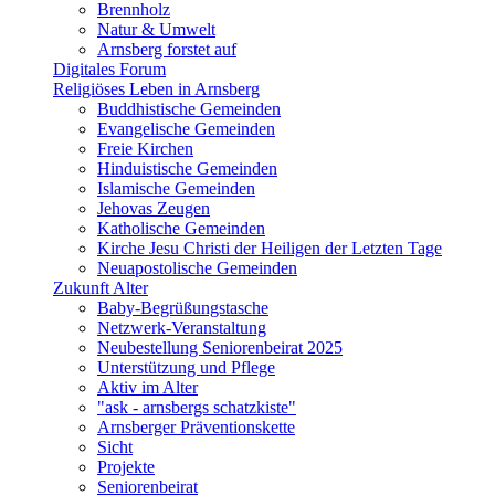
Brennholz
Natur & Umwelt
Arnsberg forstet auf
Digitales Forum
Religiöses Leben in Arnsberg
Buddhistische Gemeinden
Evangelische Gemeinden
Freie Kirchen
Hinduistische Gemeinden
Islamische Gemeinden
Jehovas Zeugen
Katholische Gemeinden
Kirche Jesu Christi der Heiligen der Letzten Tage
Neuapostolische Gemeinden
Zukunft Alter
Baby-Begrüßungstasche
Netzwerk-Veranstaltung
Neubestellung Seniorenbeirat 2025
Unterstützung und Pflege
Aktiv im Alter
"ask - arnsbergs schatzkiste"
Arnsberger Präventionskette
Sicht
Projekte
Seniorenbeirat