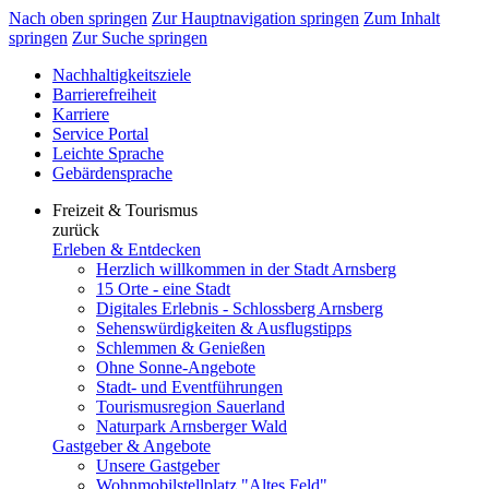
Nach oben springen
Zur Hauptnavigation springen
Zum Inhalt
springen
Zur Suche springen
Nachhaltigkeitsziele
Barrierefreiheit
Karriere
Service Portal
Leichte Sprache
Gebärdensprache
Freizeit & Tourismus
zurück
Erleben & Entdecken
Herzlich willkommen in der Stadt Arnsberg
15 Orte - eine Stadt
Digitales Erlebnis - Schlossberg Arnsberg
Sehenswürdigkeiten & Ausflugstipps
Schlemmen & Genießen
Ohne Sonne-Angebote
Stadt- und Eventführungen
Tourismusregion Sauerland
Naturpark Arnsberger Wald
Gastgeber & Angebote
Unsere Gastgeber
Wohnmobilstellplatz "Altes Feld"