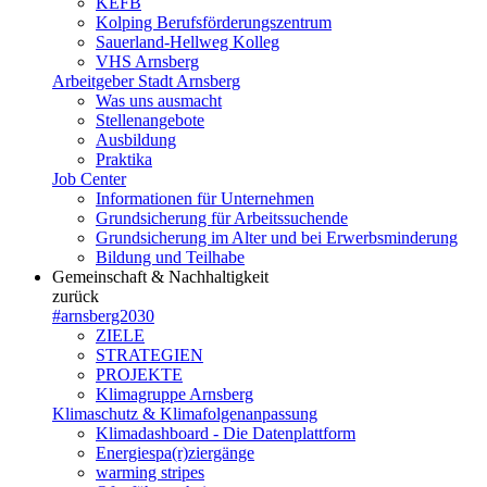
KEFB
Kolping Berufsförderungszentrum
Sauerland-Hellweg Kolleg
VHS Arnsberg
Arbeitgeber Stadt Arnsberg
Was uns ausmacht
Stellenangebote
Ausbildung
Praktika
Job Center
Informationen für Unternehmen
Grundsicherung für Arbeitssuchende
Grundsicherung im Alter und bei Erwerbsminderung
Bildung und Teilhabe
Gemeinschaft & Nachhaltigkeit
zurück
#arnsberg2030
ZIELE
STRATEGIEN
PROJEKTE
Klimagruppe Arnsberg
Klimaschutz & Klimafolgenanpassung
Klimadashboard - Die Datenplattform
Energiespa(r)ziergänge
warming stripes