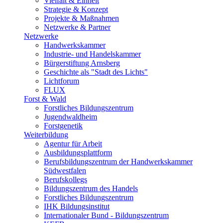
Vielfalt & Einheit
Strategie & Konzept
Projekte & Maßnahmen
Netzwerke & Partner
Netzwerke
Handwerkskammer
Industrie- und Handelskammer
Bürgerstiftung Arnsberg
Geschichte als "Stadt des Lichts"
Lichtforum
FLUX
Forst & Wald
Forstliches Bildungszentrum
Jugendwaldheim
Forstgenetik
Weiterbildung
Agentur für Arbeit
Ausbildungsplattform
Berufsbildungszentrum der Handwerkskammer
Südwestfalen
Berufskollegs
Bildungszentrum des Handels
Forstliches Bildungszentrum
IHK Bildungsinstitut
Internationaler Bund - Bildungszentrum