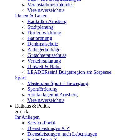
Veranstaltungskalender
Vereinsverzeichnis
Planen & Bauen
Baukultur Arnsberg
Stadtplanung
Dorfentwicklung
Bauordnung
Denkmalschutz
Anliegerbeiträge
Gutachterausschuss
Verkehrsplanung
Umwelt & Natur
LEADERsein!-Bürgerregion am Sorpesee
Sport
Masterplan Sport + Bewegung
Sportförderung
Sportanlagen in Arnsberg
Vereinsverzeichnis
Rathaus & Politik
zurück
Ihr Anliegen
Service-Portal
Dienstleistungen A-Z
Dienstleistungen nach Lebenslagen
Formulare A-Z