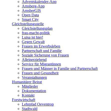
Adventskalender-App
Arnsberg-App
ArnsberGIS
Open Data
Smart City
Gleichstellungsstelle
Gleichstellungsplan
frau-macht-politik
Luisa ist hier!
Gegen Gewalt
Frauen im Erwerbsleben
Partnerschaft und Familie
Soziale Sicherung von Frauen
Alleinerziehend
Service für Migrantinnen
Frauen und Männer in Familie und Partnerschaft
Frauen und Gesundheit
Veranstaltungen
Humanitärer Beirat
Mitglieder
Dokumentation
Kontakt
Forstwirtschaft
Lehrpfad Oeventrop
Stadtwald