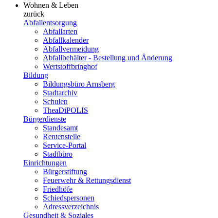
Wohnen & Leben
zurück
Abfallentsorgung
Abfallarten
Abfallkalender
Abfallvermeidung
Abfallbehälter - Bestellung und Änderung
Wertstoffbringhof
Bildung
Bildungsbüro Arnsberg
Stadtarchiv
Schulen
TheaDiPOLIS
Bürgerdienste
Standesamt
Rentenstelle
Service-Portal
Stadtbüro
Einrichtungen
Bürgerstiftung
Feuerwehr & Rettungsdienst
Friedhöfe
Schiedspersonen
Adressverzeichnis
Gesundheit & Soziales