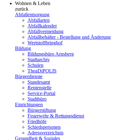
Wohnen & Leben
zurück
Abfallentsorgung
Abfallarten
Abfallkalender
Abfallvermeidung
Abfallbehälter - Bestellung und Änderung
Wertstoffbringhof
Bildung
Bildungsbüro Arnsberg
Stadtarchiv
Schulen
TheaDiPOLIS
Bürgerdienste
Standesamt
Rentenstelle
Service-Portal
Stadtbüro
Einrichtungen
Bürgerstiftung
Feuerwehr & Rettungsdienst
Friedhöfe
Schiedspersonen
Adressverzeichnis
Gesundheit & Soziales