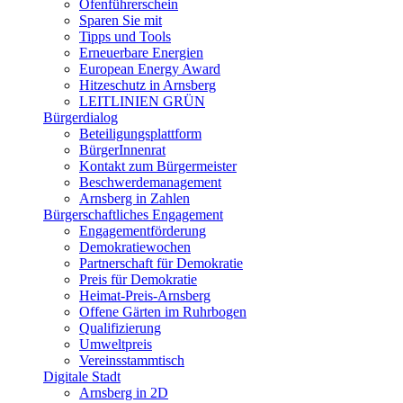
Ofenführerschein
Sparen Sie mit
Tipps und Tools
Erneuerbare Energien
European Energy Award
Hitzeschutz in Arnsberg
LEITLINIEN GRÜN
Bürgerdialog
Beteiligungsplattform
BürgerInnenrat
Kontakt zum Bürgermeister
Beschwerdemanagement
Arnsberg in Zahlen
Bürgerschaftliches Engagement
Engagementförderung
Demokratiewochen
Partnerschaft für Demokratie
Preis für Demokratie
Heimat-Preis-Arnsberg
Offene Gärten im Ruhrbogen
Qualifizierung
Umweltpreis
Vereinsstammtisch
Digitale Stadt
Arnsberg in 2D