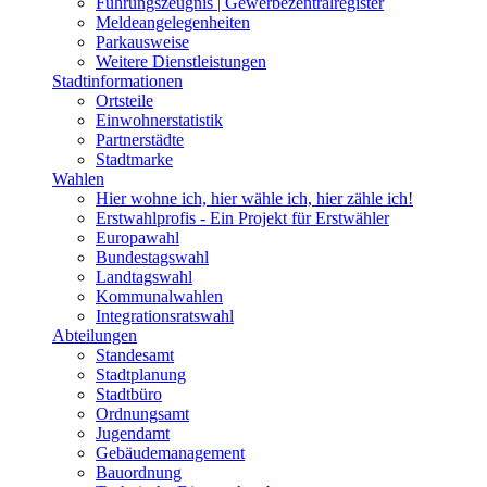
Führungszeugnis | Gewerbezentralregister
Meldeangelegenheiten
Parkausweise
Weitere Dienstleistungen
Stadtinformationen
Ortsteile
Einwohnerstatistik
Partnerstädte
Stadtmarke
Wahlen
Hier wohne ich, hier wähle ich, hier zähle ich!
Erstwahlprofis - Ein Projekt für Erstwähler
Europawahl
Bundestagswahl
Landtagswahl
Kommunalwahlen
Integrationsratswahl
Abteilungen
Standesamt
Stadtplanung
Stadtbüro
Ordnungsamt
Jugendamt
Gebäudemanagement
Bauordnung