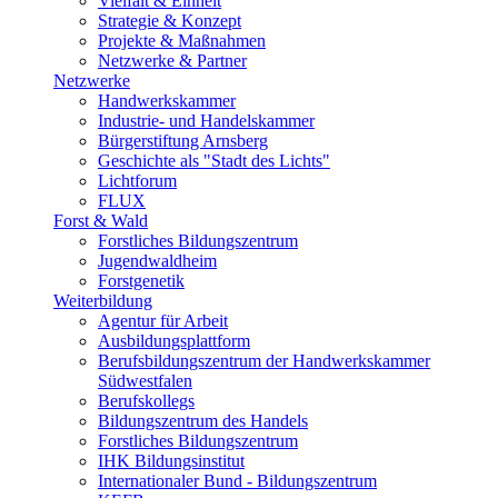
Vielfalt & Einheit
Strategie & Konzept
Projekte & Maßnahmen
Netzwerke & Partner
Netzwerke
Handwerkskammer
Industrie- und Handelskammer
Bürgerstiftung Arnsberg
Geschichte als "Stadt des Lichts"
Lichtforum
FLUX
Forst & Wald
Forstliches Bildungszentrum
Jugendwaldheim
Forstgenetik
Weiterbildung
Agentur für Arbeit
Ausbildungsplattform
Berufsbildungszentrum der Handwerkskammer
Südwestfalen
Berufskollegs
Bildungszentrum des Handels
Forstliches Bildungszentrum
IHK Bildungsinstitut
Internationaler Bund - Bildungszentrum