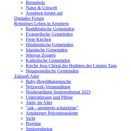
Brennholz
Natur & Umwelt
Arnsberg forstet auf
Digitales Forum
Religiöses Leben in Arnsberg
Buddhistische Gemeinden
Evangelische Gemeinden
Freie Kirchen
Hinduistische Gemeinden
Islamische Gemeinden
Jehovas Zeugen
Katholische Gemeinden
Kirche Jesu Christi der Heiligen der Letzten Tage
Neuapostolische Gemeinden
Zukunft Alter
Baby-Begrüßungstasche
Netzwerk-Veranstaltung
Neubestellung Seniorenbeirat 2025
Unterstützung und Pflege
Aktiv im Alter
"ask - arnsbergs schatzkiste"
Arnsberger Präventionskette
Sicht
Projekte
Seniorenbeirat