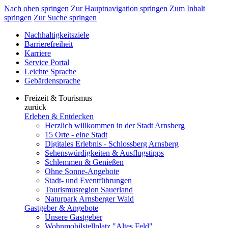
Nach oben springen
Zur Hauptnavigation springen
Zum Inhalt
springen
Zur Suche springen
Nachhaltigkeitsziele
Barrierefreiheit
Karriere
Service Portal
Leichte Sprache
Gebärdensprache
Freizeit & Tourismus
zurück
Erleben & Entdecken
Herzlich willkommen in der Stadt Arnsberg
15 Orte - eine Stadt
Digitales Erlebnis - Schlossberg Arnsberg
Sehenswürdigkeiten & Ausflugstipps
Schlemmen & Genießen
Ohne Sonne-Angebote
Stadt- und Eventführungen
Tourismusregion Sauerland
Naturpark Arnsberger Wald
Gastgeber & Angebote
Unsere Gastgeber
Wohnmobilstellplatz "Altes Feld"