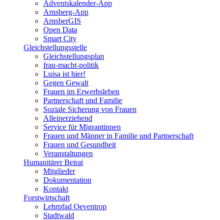
Adventskalender-App
Arnsberg-App
ArnsberGIS
Open Data
Smart City
Gleichstellungsstelle
Gleichstellungsplan
frau-macht-politik
Luisa ist hier!
Gegen Gewalt
Frauen im Erwerbsleben
Partnerschaft und Familie
Soziale Sicherung von Frauen
Alleinerziehend
Service für Migrantinnen
Frauen und Männer in Familie und Partnerschaft
Frauen und Gesundheit
Veranstaltungen
Humanitärer Beirat
Mitglieder
Dokumentation
Kontakt
Forstwirtschaft
Lehrpfad Oeventrop
Stadtwald