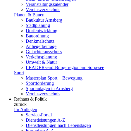
Veranstaltungskalender
Vereinsverzeichnis
Planen & Bauen
Baukultur Arnsberg
Stadtplanung
Dorfentwicklung
Bauordnung
Denkmalschutz
Anliegerbeiträge
Gutachterausschuss
Verkehrsplanung
Umwelt & Natur
LEADERsein!-Bürgerregion am Sorpesee
Sport
Masterplan Sport + Bewegung
Sportförderung
Sportanlagen in Arnsberg
Vereinsverzeichnis
Rathaus & Politik
zurück
Ihr Anliegen
Service-Portal
Dienstleistungen A-Z
Dienstleistungen nach Lebenslagen
Formulare A-Z