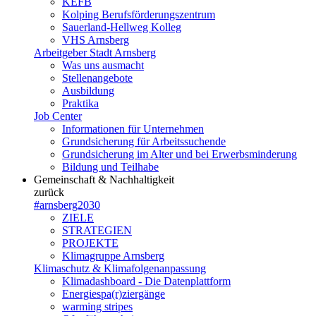
KEFB
Kolping Berufsförderungszentrum
Sauerland-Hellweg Kolleg
VHS Arnsberg
Arbeitgeber Stadt Arnsberg
Was uns ausmacht
Stellenangebote
Ausbildung
Praktika
Job Center
Informationen für Unternehmen
Grundsicherung für Arbeitssuchende
Grundsicherung im Alter und bei Erwerbsminderung
Bildung und Teilhabe
Gemeinschaft & Nachhaltigkeit
zurück
#arnsberg2030
ZIELE
STRATEGIEN
PROJEKTE
Klimagruppe Arnsberg
Klimaschutz & Klimafolgenanpassung
Klimadashboard - Die Datenplattform
Energiespa(r)ziergänge
warming stripes