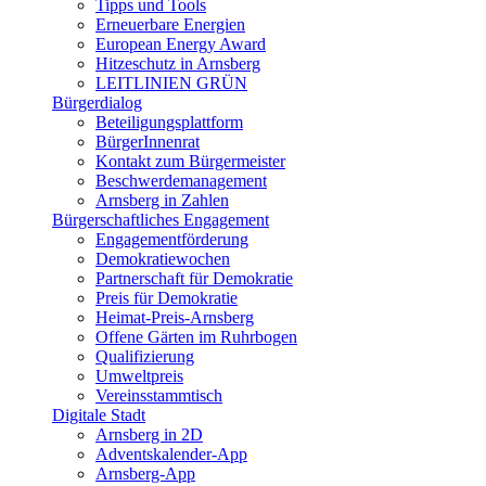
Tipps und Tools
Erneuerbare Energien
European Energy Award
Hitzeschutz in Arnsberg
LEITLINIEN GRÜN
Bürgerdialog
Beteiligungsplattform
BürgerInnenrat
Kontakt zum Bürgermeister
Beschwerdemanagement
Arnsberg in Zahlen
Bürgerschaftliches Engagement
Engagementförderung
Demokratiewochen
Partnerschaft für Demokratie
Preis für Demokratie
Heimat-Preis-Arnsberg
Offene Gärten im Ruhrbogen
Qualifizierung
Umweltpreis
Vereinsstammtisch
Digitale Stadt
Arnsberg in 2D
Adventskalender-App
Arnsberg-App