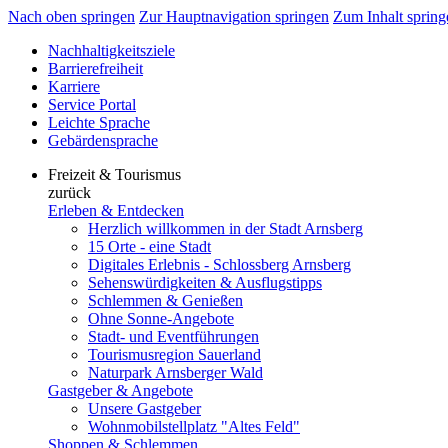
Nach oben springen
Zur Hauptnavigation springen
Zum Inhalt spring
Nachhaltigkeitsziele
Barrierefreiheit
Karriere
Service Portal
Leichte Sprache
Gebärdensprache
Freizeit & Tourismus
zurück
Erleben & Entdecken
Herzlich willkommen in der Stadt Arnsberg
15 Orte - eine Stadt
Digitales Erlebnis - Schlossberg Arnsberg
Sehenswürdigkeiten & Ausflugstipps
Schlemmen & Genießen
Ohne Sonne-Angebote
Stadt- und Eventführungen
Tourismusregion Sauerland
Naturpark Arnsberger Wald
Gastgeber & Angebote
Unsere Gastgeber
Wohnmobilstellplatz "Altes Feld"
Shoppen & Schlemmen