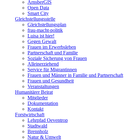
ArnsberGIS
Open Data
Smart City
Gleichstellungsstelle
Gleichstellungsplan
frau-macht-politik
Luisa ist hier!
Gegen Gewalt
Frauen im Erwerbsleben
Partnerschaft und Familie
Soziale Sicherung von Frauen
Alleinerziehend
Service für Migrantinnen
Frauen und Männer in Familie und Partnerschaft
Frauen und Gesundheit
Veranstaltungen
Humanitärer Beirat
Mitglieder
Dokumentation
Kontakt
Forstwirtschaft
Lehrpfad Oeventrop
Stadtwald
Brennholz
Natur & Umwelt