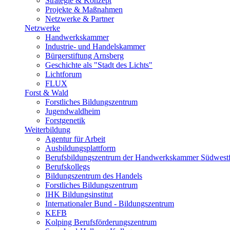
Strategie & Konzept
Projekte & Maßnahmen
Netzwerke & Partner
Netzwerke
Handwerkskammer
Industrie- und Handelskammer
Bürgerstiftung Arnsberg
Geschichte als "Stadt des Lichts"
Lichtforum
FLUX
Forst & Wald
Forstliches Bildungszentrum
Jugendwaldheim
Forstgenetik
Weiterbildung
Agentur für Arbeit
Ausbildungsplattform
Berufsbildungszentrum der Handwerkskammer Südwestf
Berufskollegs
Bildungszentrum des Handels
Forstliches Bildungszentrum
IHK Bildungsinstitut
Internationaler Bund - Bildungszentrum
KEFB
Kolping Berufsförderungszentrum