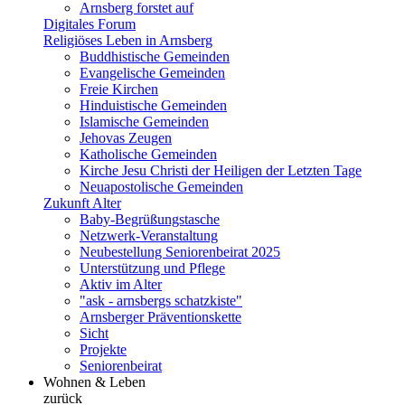
Arnsberg forstet auf
Digitales Forum
Religiöses Leben in Arnsberg
Buddhistische Gemeinden
Evangelische Gemeinden
Freie Kirchen
Hinduistische Gemeinden
Islamische Gemeinden
Jehovas Zeugen
Katholische Gemeinden
Kirche Jesu Christi der Heiligen der Letzten Tage
Neuapostolische Gemeinden
Zukunft Alter
Baby-Begrüßungstasche
Netzwerk-Veranstaltung
Neubestellung Seniorenbeirat 2025
Unterstützung und Pflege
Aktiv im Alter
"ask - arnsbergs schatzkiste"
Arnsberger Präventionskette
Sicht
Projekte
Seniorenbeirat
Wohnen & Leben
zurück