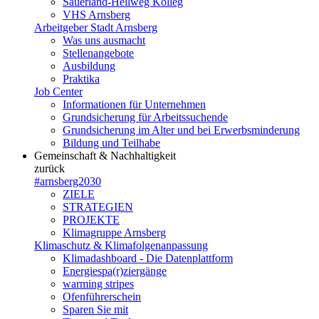
Sauerland-Hellweg Kolleg
VHS Arnsberg
Arbeitgeber Stadt Arnsberg
Was uns ausmacht
Stellenangebote
Ausbildung
Praktika
Job Center
Informationen für Unternehmen
Grundsicherung für Arbeitssuchende
Grundsicherung im Alter und bei Erwerbsminderung
Bildung und Teilhabe
Gemeinschaft & Nachhaltigkeit
zurück
#arnsberg2030
ZIELE
STRATEGIEN
PROJEKTE
Klimagruppe Arnsberg
Klimaschutz & Klimafolgenanpassung
Klimadashboard - Die Datenplattform
Energiespa(r)ziergänge
warming stripes
Ofenführerschein
Sparen Sie mit