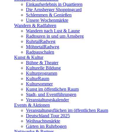
Einkaufserlebnis in Quartieren
Die Arnsberger Shoppingcard
Schlemmen & Genießen
Unsere Wochenmärkte
Wandern & Radfahren
Wandern nach Lust & Laune
Radtouren in und um Arnsberg
RuhrtalRadweg
MöhnetalRadweg
Radpauschalen
Kunst & Kultur
Bühne & Theater
Kulturelle Bildung
Kulturprogramm
KulturRaum
Kultursommer
Kunst im öffentlichen Raum
Stadt- und Eventführungen
Veranstaltungskalender
Events & Aktionen
Veranstaltungsflächen im öffentlichen Raum
Deutschland Tour 2025
Weihnachtsmärkte
Gärten im Ruhrbogen
Netzwerke & Partner